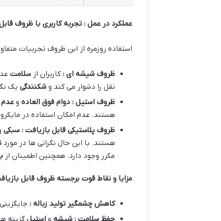
عملکرد در عمل : تجربه کاربری با ظروف قابل
استفاده روزمره از این ظروف تجربیات متفاوتی
ظروف شیشه ای :
کاربران از
سلامت
عدم
نقل را دشوار می کند و
شکنندگی
یک نگر
ظروف استیل : دوام فوق العاده
و
عدم 
هستند. عدم امکان استفاده در مایکرو
ظروف پلاستیکی قابل بازیافت : سبکی
و
هستند. با این حال نگرانی ها در مورد
ن
مکرر وجود دارد. همچنین اطمینان از
ب
مزایا و نقاط قوت برجسته ظروف قابل بازیاف
کاهش چشمگیر تولید زباله :
جایگزینی
حفظ سلامت : شیشه
و
استیل
گزینه ها