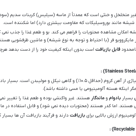
یر متخلخل و خنثی است که عمدتاً از ماسه (سیلیس) کربنات سدیم (سودا
 شیشه مانند بوروسیلیکات که مقاومت بیشتری دارد) اما شکننده است.
 امکان مشاهده محتویات را فراهم می کند. بو و طعم غذا را جذب نمی کن
 مایکروویو فر (با احتیاط و توجه به نوع شیشه) و ماشین ظرفشویی هستن
قابل بازیافت
است بدون اینکه کیفیت خود را از دست بدهد هرچند
:
/Stainless S
آلیاژی از آهن کروم (حداقل ۱۰.۵٪) و گاهی نیکل و مولیبدن 
ر اینکه هسته آلومینیومی یا مسی داشته باشد).
بسیار
بادوام
و
ماندگار
هستند. غیر واکنشی بوده و طعم غذا را تغییر نمی 
ستند. اما کدر هستند (محتویات دیده نمی شود) و قابل استفاده در مای
آلومینیوم ارزش بالایی برای
بازیافت
دارند و فرآیند بازیافت آن ها بسیار ک
: