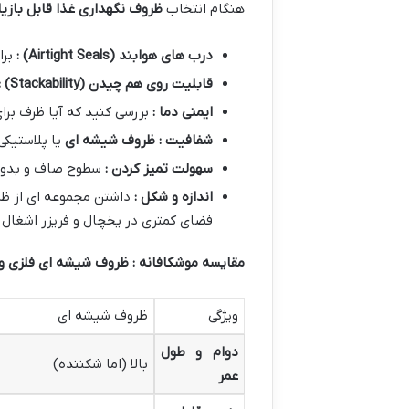
هنگام انتخاب
ظروف نگهداری غذا قابل بازی
درب های هوابند
(Airtight Seals)
:
بر
قابلیت روی هم چیدن
(Stackability)
:
ایمنی دما :
بررسی کنید که آیا ظرف بر
شفافیت : ظروف شیشه ای
یا پلاستیکی
سهولت تمیز کردن :
سطوح صاف و بدون خ
اندازه و شکل :
داشتن مجموعه ای از ظر
فضای کمتری در یخچال و فریزر اشغال 
مقایسه موشکافانه : ظروف شیشه ای فلزی و 
ویژگی
ظروف شیشه ای
دوام و طول
بالا (اما شکننده)
عمر