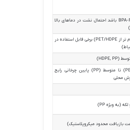
متغیر (باید BPA-Free باشد احتمال نشت در دماهای بالا
متوسط (PP مقاوم تر از PET/HDPE) برخی قابل استفاده در
یاط)
خوب (PET, HDPE) تا متوسط (PP) پایین چرخانی رایج
رش محلی
ه (به ویژه PP)
نفت بازیافت محدود میکروپلاستیک)