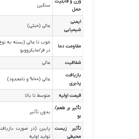
وزن و قابلیت
سنگین
حمل
ایمنی
عالی (خنثی)
شیمیایی
خوب تا عالی (بسته به نوع
مقاومت دما
در فر/مایکروویو
شفافیت
عالی
بازیافت
عالی (۱۰۰% و نامحدود)
پذیری
قیمت اولیه
متوسط تا بالا
تأثیر بر طعم/
بدون تأثیر
بو
تأثیر زیست
پایین (در صورت بازیافت)
محیطی
تولید اولیه