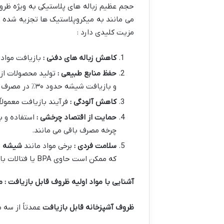
حجم عظیم زباله های پلاستیکی به ویژه ظ
می مانند به میکروپلاستیک ها تجزیه شده و
مزیت کلیدی دارد :
کاهش زباله های دفنی :
بازیافت مواد
حفظ منابع طبیعی :
و بازیافت شیشه حدود ۳۰٪ در مصرف انرژی صرفه جویی می کند.
کاهش آلودگی :
فرآیند بازیافت معمولا
حمایت از اقتصاد چرخشی :
استفاده و ب
چرخه مصرف باقی می مانند.
سلامت فردی :
برخی مواد مانند
شیشه
و
که ممکن است حاوی BPA یا فتالات باشند.
آشنایی با مواد اولیه ظروف قابل بازیافت :
ظروف آشپزخانه قابل بازیافت
عمدتاً از سه 