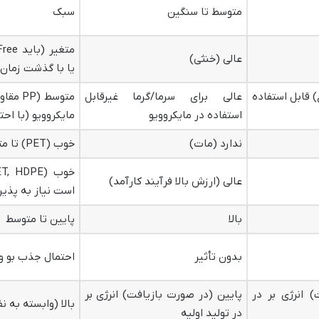
متوسط تا سنگین
سبک
عالی (خنثی)
یا با گذشت زمان)
) قابل استفاده
عالی برای سرما/گرما غیرقابل
استفاده در مایکروویو
مایکروویو (با احت
ندارد (مات)
خوب (PET) تا متوسط (HDPE, PP)
عالی (ارزش بالا فرآیند کارآمد)
است نیاز به پذی
بالا
پایین تا متوسط
بدون تأثیر
احتمال جذب بو و لک
 انرژی بر در
پایین (در صورت بازیافت) انرژی بر
بالا (وابسته به 
در تولید اولیه