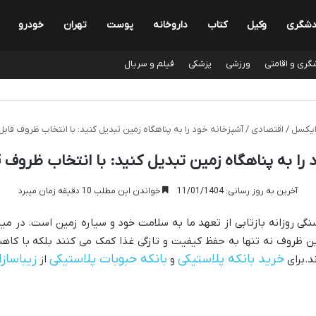
دشگری
وکیل
کتاب
داروخانه
پوست
تهران
خودرو
گری و اقامتی
ورزشی
پزشکی
فیلم و سریال
ایکسل
/
اقتصادی
/
آشپزخانه خود را به پناهگاه زمین تبدیل کنید: با انتخاب ظروف قابل
 را به پناهگاه زمین تبدیل کنید: با انتخاب ظروف ق
آخرین به روز رسانی: 11/01/1404
خواندن این مطلب 10 دقیقه زمان میبرد
سنگی روزانه بازتابی از تعهد ما به سلامت خود و سیاره زمین است. در میا
ین ظروف نه تنها به حفظ کیفیت و تازگی غذا کمک می کنند بلکه با کاهش
خرید بانکه پلاستیکی
بانکه حبوبات پلاستیکی
زیباساز
.برای
و
از