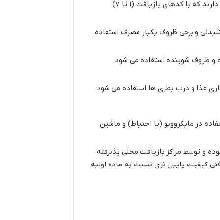
پلاستیک ها پلیمرهایی هستند که از نفت خام یا گاز طبیعی مشتق می شوند. انواع مختلفی دارند که با کدهای بازیافت (۱ تا ۷)
نوشیدنی و برخی ظروف یکبار مصرف استفاده
وه و ظروف شوینده استفاده می شود.
اری غذا و درب بطری ها استفاده می شود.
نشکن هستند. برخی از آن ها (مانند PP) قابل استفاده در مایکروویو (با احتیاط) و ماشین
با کد ۱ ۲ و ۵ نیز باید تمیز بوده و توسط مراکز بازیافت محلی پذیرفته
می شود یعنی محصول بازیافتی کیفیت پایین تری نسبت به ماده اولیه