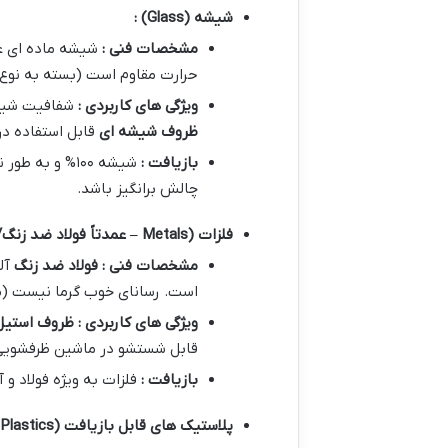
شیشه
(Glass)
:
مشخصات فنی :
شیشه ماده ای غ
حرارت مقاوم است (بسته به نوع
ویژگی های کاربردی :
شفافیت شیشه
ظروف شیشه ای
قابل استفاده در
بازیافت :
شیشه ۱۰۰% و به طور نامحدود
چالش برانگیز باشد.
فلزات
(Metals –
عمدتاً فولاد ضد زنگ
teel)
مشخصات فنی : فولاد ضد زنگ
است. رسانای خوب گرما نیست (مگ
ویژگی های کاربردی : ظروف استیل
قابل شستشو در ماشین ظرفشویی ه
بازیافت :
فلزات به ویژه فولاد و 
پلاستیک های قابل بازیافت
(Recyclable Plastics)