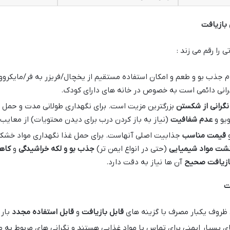
 بازیافت
 را رقم می زند :
 جذب بو و طعم و امکان استفاده مستقیم از یخچال/فریزر به فر/مایکرووی
انی دائمی است به خصوص در خانه های دارای کودک.
نگرانی از شکستن
بزرگترین مزیت است. برای نگهداری طولانی مدت و حمل ون
ویو و
عدم شفافیت
(نیاز به باز کردن درب برای دیدن محتویات) از معایب
قیمت مناسب
جذابیت اصلی آنهاست. برای حمل غذا نگهداری مواد خشک 
شت مواد شیمیایی
(حتی در انواع ایمن تر)
جذب بو و لکه
خراشیدگی
و
کاه
ازیافت صحیح
آن ها نیاز به دقت دارد
.
ت
 ظروف یکبار مصرف با گزینه های
قابل بازیافت
و
قابل استفاده مجدد
بار 
ی بسیار ایمنی برای تماس با مواد غذایی هستند و نگرانی های مربوط به م