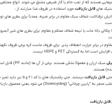
ستیک های
قابل بازیافت
مورد استفاده در ظروف غذا عبارتند از :
اتیلن ترفتالات؛ شفاف سبک مقاوم در برابر ضربه. عمدتاً برای بطری های 
است.
ا چگالی بالا؛ مات یا نیمه شفاف محکم و مقاوم. برای بطری های شیر آبمی
ت.
مقاوم در برابر حرارت انعطاف پذیر. برای ظروف ماست کره برخی ظروف نگهد
یش است اما به گستردگی PET و HDPE نیست.
یکی
سبک ارزان و معمولاً 
ده) هستند.
حتی
قابل بازیافت
نیستند. حتی پلاستیک های 
اغلب منجر به “پایین چرخانی” (Downcycling) 
قابل بازیافت