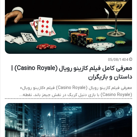
05/08/1404
معرفی کامل فیلم کازینو رویال (Casino Royale) |
داستان و بازیگران
معرفی فیلم کازینو رویال (Casino Royale) فیلم «کازینو رویال»
(Casino Royale) با بازی دنیل کریگ در نقش جیمز باند، نقطه…