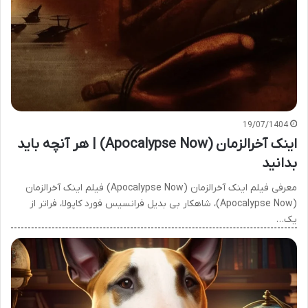
19/07/1404
اینک آخرالزمان (Apocalypse Now) | هر آنچه باید
بدانید
معرفی فیلم اینک آخرالزمان (Apocalypse Now) فیلم اینک آخرالزمان
(Apocalypse Now)، شاهکار بی بدیل فرانسیس فورد کاپولا، فراتر از
یک…