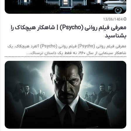
13/06/1404
معرفی فیلم روانی (Psycho) | شاهکار هیچکاک را
بشناسید
معرفی فیلم روانی (Psycho) فیلم روانی (Psycho) آلفرد هیچکاک، یک
شاهکار سینمایی از سال ۱۹۶۰، نه فقط یک داستان ترسناک،…