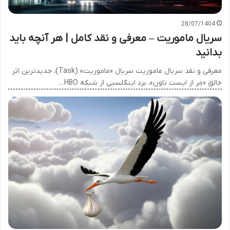
28/07/1404
سریال ماموریت – معرفی و نقد کامل | هر آنچه باید
بدانید
معرفی و نقد سریال ماموریت سریال «ماموریت» (Task)، جدیدترین اثر
خالق «مِر از ایست تاون»، برد اینگلسبی از شبکه HBO…