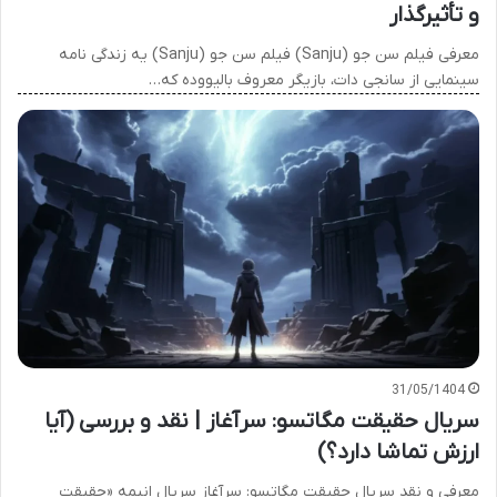
و تأثیرگذار
معرفی فیلم سن جو (Sanju) فیلم سن جو (Sanju) یه زندگی نامه
سینمایی از سانجی دات، بازیگر معروف بالیووده که…
31/05/1404
سریال حقیقت مگاتسو: سرآغاز | نقد و بررسی (آیا
ارزش تماشا دارد؟)
معرفی و نقد سریال حقیقت مگاتسو: سرآغاز سریال انیمه «حقیقت