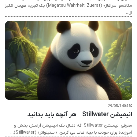
مگاتسو: سرآغاز» (Magatsu Wahrheit: Zuerst) یک تجربه هیجان انگیز
از…
29/05/1404
انیمیشن Stillwater – هر آنچه باید بدانید
معرفی انیمیشن Stillwater اگه دنبال یک انیمیشن آرامش بخش و
آموزنده برای خودت یا بچه هات می گردی، «استیلواتر» (Stillwater)…