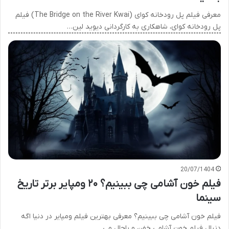
معرفی فیلم پل رودخانه کوای (The Bridge on the River Kwai) فیلم
پل رودخانه کوای، شاهکاری به کارگردانی دیوید لین…
20/07/1404
فیلم خون آشامی چی ببینیم؟ ۲۰ ومپایر برتر تاریخ
سینما
فیلم خون آشامی چی ببینیم؟ معرفی بهترین فیلم ومپایر در دنیا اگه
دنبال فیلم خون آشامی خفن و باحال می…