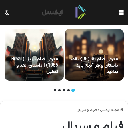
منو
تغی
معرفی فیلم 96 (96): نقد،
معرفی فیلم برزیل (Brazil
داستان و هر آنچه باید
1985) | داستان، نقد و
بدانید
تحلیل
مجله ایکسل
/
فیلم و سریال
فیلم و سریال