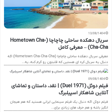
13/08/1404
سریال دهکده ساحلی چاچاچا (Hometown Cha-
Cha-Cha) – معرفی کامل
معرفی سریال دهکده ساحلی چاچاچا (Hometown Cha-Cha-Cha) اگه
دنبال یه سریال کره ای هستین که قلبتون رو گرم کنه، یه…
09/08/1404
فیلم دوئل (Duel 1971) | نقد، داستان و تماشای
آنلاین شاهکار اسپیلبرگ
فیلم دوئل اگه دنبال یک فیلم سینمایی ایرانی هستید که هم هیجان
انگیز باشه و هم حرف های زیادی برای…