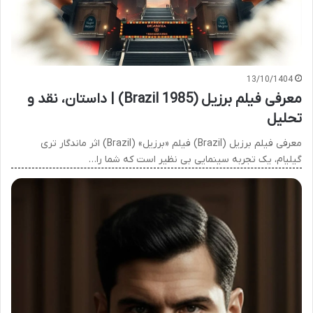
13/10/1404
معرفی فیلم برزیل (Brazil 1985) | داستان، نقد و
تحلیل
معرفی فیلم برزیل (Brazil) فیلم «برزیل» (Brazil) اثر ماندگار تری
گیلیام، یک تجربه سینمایی بی نظیر است که شما را…