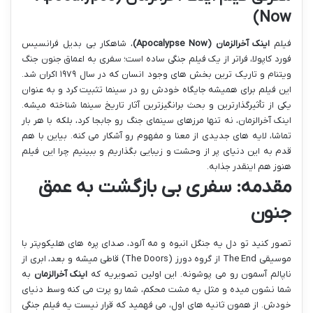
Now)
فیلم
اینک آخرالزمان (Apocalypse Now)
، شاهکار بی بدیل فرانسیس
فورد کاپولا، فراتر از یک فیلم جنگی ساده است؛ سفری به اعماق جنون جنگ
ویتنام و تاریک ترین بخش های وجود انسان که در سال ۱۹۷۹ اکران شد.
این فیلم برای همیشه جایگاه خودش رو در سینما تثبیت کرد و به عنوان
یکی از تأثیرگذارترین و بحث برانگیزترین آثار تاریخ سینما شناخته میشه.
اینک آخرالزمان، نه تنها مرزهای سینمای جنگ رو جابجا کرد، بلکه با هر بار
تماشا، لایه های جدیدی از معنا و مفهوم رو آشکار می کنه. بیاین با هم
قدم به این دنیای پر از وحشت و زیبایی بگذاریم و ببینیم چرا این فیلم
هنوز هم اینقدر جذابه.
مقدمه: سفری بی بازگشت به عمق
جنون
تصور کنید تو دل یه جنگل انبوه و مه آلود، صدای پره های هلیکوپتر با
موسیقی The End از گروه دورز (The Doors) قاطی میشه و بعد، ابری از
ناپالم آسمون رو می پوشونه. این اولین تصویریه که
اینک آخرالزمان
به
شما نشون میده و مثل یه مشت محکم، شما رو پرت می کنه وسط دنیای
خودش. از همون ثانیه های اول، می فهمید که قرار نیست یه فیلم جنگی