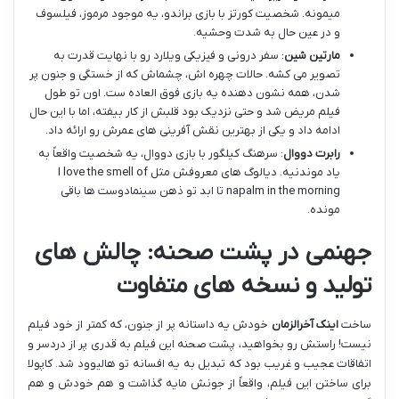
میمونه. شخصیت کورتز با بازی براندو، یه موجود مرموز، فیلسوف
و در عین حال به شدت وحشیه.
مارتین شین
: سفر درونی و فیزیکی ویلارد رو با نهایت قدرت به
تصویر می کشه. حالات چهره اش، چشماش که از خستگی و جنون پر
شدن، همه نشون دهنده یه بازی فوق العاده ست. اون تو طول
فیلم مریض شد و حتی نزدیک بود قلبش از کار بیفته، اما با این حال
ادامه داد و یکی از بهترین نقش آفرینی های عمرش رو ارائه داد.
رابرت دووال
: سرهنگ کیلگور با بازی دووال، یه شخصیت واقعاً به
یاد موندنیه. دیالوگ های معروفش مثل I love the smell of
napalm in the morning تا ابد تو ذهن سینمادوست ها باقی
مونده.
جهنمی در پشت صحنه: چالش های
تولید و نسخه های متفاوت
ساخت
اینک آخرالزمان
خودش یه داستانه پر از جنون، که کمتر از خود فیلم
نیست! راستش رو بخواهید، پشت صحنه این فیلم به قدری پر از دردسر و
اتفاقات عجیب و غریب بود که تبدیل به یه افسانه تو هالیوود شد. کاپولا
برای ساختن این فیلم، واقعاً از جونش مایه گذاشت و هم خودش و هم