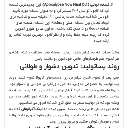
نسخه نهایی (Apocalypse Now Final Cut):
این جدیدترین نسخه
ایه که کاپولا تو سال ۲۰۱۹ منتشر کرد و به عنوان نسخه مورد تأیید
خودش شناخته میشه. مدت زمانش ۱۸۳ دقیقه ست و تلاشیه برای
ایجاد تعادل بین نسخه اصلی و Redux. این نسخه، صحنه های
اضافه Redux رو تا حدی نگه داشته، اما اون ها رو طوری تدوین
کرده که ریتم فیلم حفظ بشه و از نظر کاپولا، بهترین تجربه تماشا رو
ارائه میده.
واقعاً جذابه که یه فیلم بتونه اینقدر نسخه های مختلف داشته باشه و
هر کدوم هم طرفدارهای خاص خودشون رو داشته باشن.
روند پساتولید: تدوین دشوار و طولانی
حتی بعد از تموم شدن فیلم برداری، دردسرهای کاپولا تموم نشد. روند
پساتولید، به خصوص تدوین، به طرز باورنکردنی طولانی و دشوار بود.
کاپولا ماه ها و سال ها با مواد فیلم برداری شده سر و کله زد تا بتونه یه
روایت منسجم از اون همه هرج و مرج بیرون بکشه. این تلاش های بی
وقفه بود که در نهایت منجر به خلق اثری شد که امروز می شناسیم.
همه این داستان های پشت صحنه نشون میده که
اینک آخرالزمان
فقط یه
فیلم نیست، بلکه نتیجه یه نبرد واقعی برای خلق هنره؛ نبردی که کاپولا با
تمام وجودش توش جنگید و پیروز بیرون اومد.