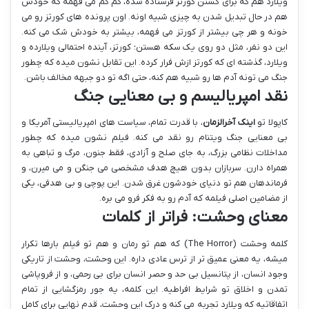
ویلارد هم که برای کشتن کورتز فرستاده شده، کم کم می فهمه که خودش
هم در حال تبدیل شدن به چیزی شبیه اونه. اون پرونده های کورتز رو می
خونه و هر چی بیشتر از کورتز می فهمه، بیشتر به خودش شک می کنه.
این دو نفر، مثل دو روی یک سکه هستن؛ کورتز، آینده احتمالی ویلارده و
ویلارد، گذشته ای که کورتز ازش فرار کرده. این تقابل نشون میده که چطور
جنگ می تونه آدم ها رو شبیه هم کنه، حتی اگه تو دو جبهه مخالف باشن.
نقد امپریالیسم و بی معنایی جنگ
کاپولا تو
اینک آخرالزمان
، با قدرت تمام، سیاست های امپریالیستی آمریکا و
بی معنایی جنگ ویتنام رو نقد می کنه. فیلم نشون میده که چطور
مداخلات نظامی بزرگ، به جای صلح و آزادی، فقط جنون، مرگ و تباهی به
همراه دارن. سربازان بدون هیچ هدف مشخصی می جنگن و می میرن، و
فرماندهان هم تو دنیای خودشون غرق شدن. این پوچی و بی هدفی، یکی
از مضامین اصلی فیلمه که آدم رو به فکر فرو می بره.
معنای وحشت: فراتر از کلمات
کلمه وحشت (The Horror) که هم تو رمان و هم تو فیلم بارها تکرار
میشه، یه معنی عمیق تر از ترس عادی داره. این وحشت، وحشت از تاریکی
وجود انسان، از پتانسیل بی حد و حصر انسان برای بی رحمی، و از فروپاشی
تمدن و اخلاق تو شرایط افراطیه. این کلمه، یه جور رمزگشایی از تمام
اتفاقاتیه که ویلارد تجربه می کنه و درک این وحشت، قدم نهایی برای کامل