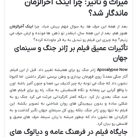
میراث و تأثیر: چرا اینک آخرالزمان
ماندگار شد؟
بعد از همه این حرف ها، یه سوال مهم پیش میاد: چرا
اینک آخرالزمان
هنوز هم، بعد از این همه سال، اینقدر تو ذهن ها مونده و ازش حرف می
زنیم؟ چه چیزی این فیلم رو تبدیل به یه اثر جاودانه کرده؟
تأثیرات عمیق فیلم بر ژانر جنگ و سینمای
جهان
Apocalypse Now
ژانر جنگ رو برای همیشه تغییر داد. قبل از این فیلم،
آثار جنگی عمدتاً روی قهرمان پردازی و وطن پرستی تمرکز داشتن. اما کاپولا
نشون داد که جنگ می تونه یه چیز کثیف، بی معنا و جنون آمیز باشه. اون
با واقع گرایی بی رحمانه و نگاه فلسفیش به جنگ، راه رو برای فیلم های
ضد جنگ بعدی باز کرد. دیگه کمتر کارگردانی جرئت می کرد جنگ رو به
شکلی ساده و بدون پیچیدگی های روان شناختی به تصویر بکشه. این
فیلم نه تنها روی ژانر جنگ، بلکه روی کل سینمای جهان تأثیر گذاشت و به
کارگردان ها نشون داد که چطور میشه با زبان سینما، حرف های عمیق و
فلسفی رو بیان کرد.
جایگاه فیلم در فرهنگ عامه و دیالوگ های