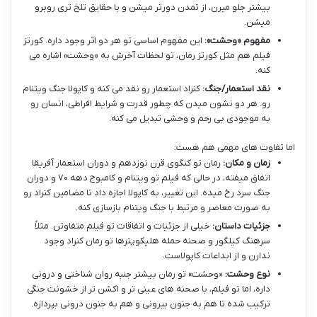
بیشتر جلو میرن، از تمدن دورتر میشن و با حقایق تلخ تری روبرو
میشن.
مفهوم «وحشت»:
این مفهوم اساسی تو هر دو اثر وجود داره. کورتز
فیلم هم مثل کورتز رمان، تو لحظات آخرش به «وحشت» اشاره می
کنه.
نقد استعمار/جنگ:
کنراد استعمار رو نقد می کنه و کاپولا جنگ ویتنام
رو. هر دو نشون میدن که چطور قدرت و شرایط افراطی، انسان رو
به موجودی بی رحم و وحشی تبدیل می کنه.
اما تفاوت های مهمی هم هست:
زمان و مکان:
رمان تو کنگوی قرن نوزدهم و دوران استعمار آفریقا
اتفاق میفته، در حالی که فیلم تو ویتنام و کامبوج دهه ۷۰ و دوران
جنگ سرد رخ میده. این تغییر، به کاپولا اجازه داد تا مضامین کنراد رو
به صورت معاصر و مرتبط با جنگ ویتنام بازسازی کنه.
جزئیات داستان:
خیلی از جزئیات و اتفاقات تو فیلم متفاوتن. مثلاً
سرهنگ کیلگور و صحنه حمله هلیکوپترها تو رمان کنراد وجود
ندارن و از ابداعات کاپولاست.
نوع وحشت:
«وحشت» تو رمان بیشتر جنبه روان شناختی و درونی
داره، اما تو فیلم، با صحنه های عینی تر و اکشن تر از خشونت جنگی
ترکیب شده تا هم به جنون بیرونی و هم به جنون درونی بپردازه.