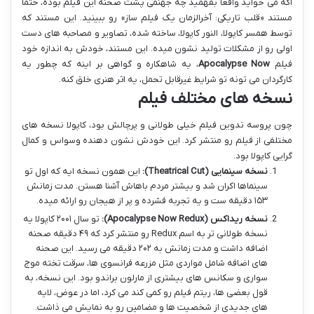
اگه می خواید واقعاً بفهمید چه جهنمی پشت صحنه این فیلم بوده، حتماً
مستند «قلب تاریکی: آخرالزمان یک فیلم ساز» رو ببینید. این مستند که
توسط همسر کاپولا، النور کاپولا، ساخته شده، تصاویر و مصاحبه های دست
اولی رو از مشکلات تولید نشون میده. این مستند، خودش به اندازه خود
فیلم
Apocalypse Now
، یه شاهکاره و گواهی بر اینه که چطور یه
کارگردان می تونه تو شرایط غیرقابل تحمل، یه اثر هنری خلق کنه.
نسخه های مختلف فیلم
چون پروسه تدوین فیلم خیلی طولانی و پرچالش بود، کاپولا نسخه های
مختلفی از فیلم رو منتشر کرد. این خودش نشون دهنده وسواس و کمال
گرایی کاپولا بود.
نسخه سینمایی (Theatrical Cut):
این همون نسخه ایه که اول تو
سینماها اکران شد و بیشتر مردم باهاش آشنا هستن. مدت زمانش
۱۵۳ دقیقه ست و یه تجربه فشرده و پر از هیجان رو ارائه میده.
نسخه ریداکس (Apocalypse Now Redux):
تو سال ۲۰۰۱ کاپولا یه
نسخه طولانی تر به اسم Redux رو منتشر کرد که ۴۹ دقیقه صحنه
اضافه داشت و مدت زمانش به ۲۰۲ دقیقه می رسید. این صحنه
های اضافه شامل مواردی مثل مزرعه فرانسوی ها، سرقت تخته موج
سواری و سکانس های بیشتری از مارلون براندو بود. این نسخه، به
قول بعضی ها، ریتم فیلم رو کمی کند می کرد، اما در عوض، لایه
های جدیدی از شخصیت ها و مضامین رو به نمایش می ذاشت.