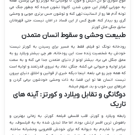
موج سواری تو دل آتیش و خونِ، تا بومیانی که کورتز رو می پرستن، همه
یه جورایی گرفتار این جنون شدن. کاپولا نشون میده که چطور جنگ می
تونه آدم ها رو از انسانیت تهی کنه و توشون حس برتری جویی و وحشی
گری رو بیدار کنه. هیچ کس از این فساد در امان نیست، حتی قهرمانان
سابق جنگی مثل کورتز.
طبیعت وحشی و سقوط انسان متمدن
رودخانه نونگ تو فیلم، فقط یه مسیر برای رسیدن به کورتز نیست؛
خودش یه شخصیت زنده ست. این رودخانه، هر چی بیشتر ویلارد رو به
عمق جنگل می بره، بیشتر اونو از دنیای متمدن جدا می کنه و به سمت
غرایز اولیه و حیوانی می کشه. جنگل، نماد یه نیروی قدرتمند و اولیه است
که همه چیز رو می بلعه. اینجا دیگه خبری از قوانین و اخلاق دنیای بیرون
نیست. انسان ها تو این فضا، به ذات وحشی خودشون برمی گردن و
مرزهای بین خوب و بد، مبهم میشه.
دوگانگی و تقابل ویلارد و کورتز: آینه های
تاریک
رابطه ویلارد و کورتز، قلب فلسفی فیلمه. کورتز، یه زمانی بهترین و
باهوش ترین افسر ارتش بوده، اما حالا تبدیل شده به یه فیلسوف، یه
پیامبر یا شایدم یه دیوانه که برای خودش قلمرویی وحشیانه ساخته.