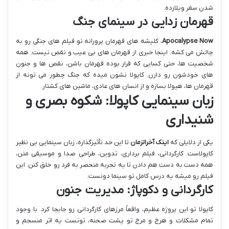
شدن سفر ویلارده.
قهرمان زدایی در سینمای جنگ
Apocalypse Now
، کلیشه های قهرمان پرورانه تو فیلم های جنگی رو به
چالش می کشه. اینجا خبری از قهرمان های بی عیب و نقص نیست. همه
شخصیت ها، حتی کسایی که قرار بوده قهرمان باشن، نقص ها و جنون
های خودشون رو دارن. کاپولا نشون میده که جنگ چطور می تونه از
قهرمان ها، هیولا بسازه و از انسان های عادی، ماشین های کشتار.
زبان سینمایی کاپولا: شکوه بصری و
شنیداری
یکی از دلایلی که
اینک آخرالزمان
تا این حد تأثیرگذاره، زبان سینمایی بی نظیر
کاپولاست. کارگردانی، فیلم برداری، تدوین، طراحی صدا و موسیقی متن،
همه دست به دست هم دادن تا یه تجربه منحصر به فرد رو خلق کنن. این
فیلم رو میشه یه درس کامل تو سینما دونست.
کارگردانی و دکوپاژ: مدیریت جنون
کاپولا تو این پروژه عظیم، واقعاً مرزهای کارگردانی رو جابجا کرد. با وجود
تمام مشکلات و هرج و مرج تو پشت صحنه، تونست یه اثر منسجم و