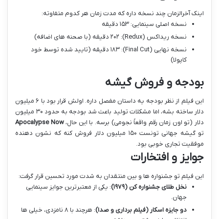
اینک آخرالزمان چند نسخه داره که مدت زمان هر کدوم متفاوته:
نسخه اصلی سینمایی: ۱۵۳ دقیقه
نسخه ریداکس (Redux): ۲۰۲ دقیقه (با صحنه های اضافه)
نسخه نهایی (Final Cut): ۱۸۳ دقیقه (تایید شده توسط خود
کاپولا)
بودجه و فروش گیشه
این فیلم از نظر بودجه یه داستان مفصل داره. اولش قرار بود با ۶ میلیون
دلار ساخته بشه، اما مشکلات تولید باعث شد بودجه به حدود ۳۰ میلیون
دلار (تو اون زمان رقم واقعاً نجومی) برسه. با این حال،
Apocalypse Now
تو گیشه جهانی تونست ۱۵۰ میلیون دلار فروش کنه که نشون دهنده
موفقیت تجاری خوبی بود.
جوایز و افتخارات
این فیلم تو جشنواره ها و بین منتقدان به شدت مورد تحسین قرار گرفت:
نخل طلای جشنواره کن (۱۹۷۹)
: یکی از معتبرترین جوایز سینمایی
جهان.
دو جایزه اسکار (فیلم برداری و صدا)
: هرچند با ۸ نامزدی، خیلی ها