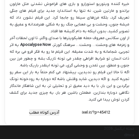
خیره کننده ویتوریو استورارو و بازی های فراموش نشدنی مثل مارلون
براندو و مارتین شین، نه تنها یه استاندارد جدید برای فیلم های جنگی
تعریف کرد، بلکه مرزهای سینما رو جابجا کرد. این فیلم نشون داد که
میشه جنون، وحشت و بی معنایی جنگ رو به شکلی هنرمندانه و عمیق به
تصویر کشید، بدون اینکه به دام کلیشه ها افتاد.
از اون سکانس معروف حمله هلیکوپترها با صدای واگنر، تا اون لحظات آخر
و زمزمه های وحشت… وحشت… سرهنگ کورتز،
Apocalypse Now
یه اثر
تجربی، شجاعانه و به شدت عمیقه. این فیلم ما رو به فکر فرو می بره که
ذات انسان تو شرایط افراطی چقدر می تونه تاریک بشه و چطور مرز بین
جنون و منطق، بین تمدن و وحشی گری، می تونه اینقدر باریک باشه.
اگه تا حالا این فیلم رو ندیدین، پیشنهاد می کنم حتماً یه بار این سفر رو
تجربه کنید. و اگه دیدین، شاید وقتش باشه که دوباره به رودخونه نونگ
برگردین و این بار، با یه دید عمیق تر و تحلیلی تر، به این شاهکار ماندگار
نگاهی دوباره بندازین. مطمئن باشین هر بار، یه چیزی جدید برای کشف
کردن توش پیدا می کنید.
آدرس کوتاه مطلب
مجله ایکسل 2026
dmca