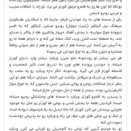
و آقای پاک میلر همراهیش می کنن، راهی سفر میشه. مسیرشون، رودخانه
نونگه که اون ها رو به قلمرو مرموز کورتز می بره. تو راه، با اتفاقات عجیب
و غریبی روبرو میشن.
یکی از صحنه های به یاد موندنی فیلم، جاییه که با اسکادران هلیکوپتر
سرهنگ بیل کیلگور (رابرت دووال) روبرو میشن. کیلگور که یه افسر
دیوونه موج سواریه، با پخش آهنگ «پرواز والکیری ها» از واگنر با صدای
بلند، به منطقه تحت کنترل ویت کنگ حمله می کنه و با ناپالم همه جا رو
به آتیش می کشه. این صحنه هم از نظر بصری و هم از نظر صوتی، واقعاً
محشره و جنون جنگ رو به اوج خودش می رسونه.
هر چی بیشتر تو رودخونه جلو میرن، ویلارد بیشتر وارد دنیای کورتز
میشه. با خوندن پرونده های اون، به تدریج تحت تاثیر شخصیت و
فلسفه کورتز قرار می گیره. رودخونه، انگار داره ویلارد رو به سمت یه
سیاهچاله ی تاریک و غیرقابل برگشت می کشه. سربازای دیگه هم تو این
سفر، دچار مشکلات روحی و روانی میشن. لنس جانسون، که یه موج سوار
کالیفرنیایی بوده، بیشتر از همه از حال خودش خارج میشه.
با رسیدن به قلمرو کورتز، ویلارد با صحنه های وحشتناکی روبرو میشه:
اجساد قربانیان همه جا پخش شدن و بومی ها کورتز رو مثل یه موجود
ماورایی پرستش می کنن. کورتز، که حالا تبدیل به یه فیلسوف دیوانه شده،
از جنگ و بی رحمی های اون حرف می زنه و ویلارد رو به پذیرش «وحشت»
دعوت می کنه.
تو یه مراسم آیینی که توش یه گاومیش رو قربانی می کنن، ویلارد