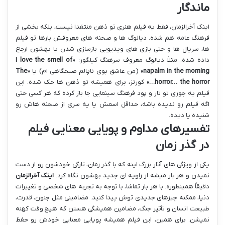
ماندگار
اینک آخرالزمان، فقط یه فیلم هنری تو ذهن منتقدا نیست، بلکه بخشی از
فرهنگ عامه هم شده. دیالوگ ها و صحنه های معروفش بارها تو فیلم
ها، سریال ها و حتی بازی های ویدیویی بازسازی شدن یا بهشون ارجاع
داده شده. مثلاً دیالوگ معروف سرهنگ کیلگور: «
I love the smell of
napalm in the morning
» (من عاشق بوی ناپالم صبحگاهی ام) یا «
The
horror… the horror…
» کورتز، برای همیشه تو ذهن ها حک شده. این
فیلم یه جوری تو تار و پود فرهنگ سینمایی جا باز کرده که هر کسی حتی
اگه فیلم رو ندیده باشه، حداقل اسمش یا یه سری از صحنه هاش رو
شنیده یا دیده.
تفسیرهای مداوم و پویایی معنایی فیلم
در گذر زمان
یکی از ویژگی های آثار بزرگ اینه که با گذر زمان، تازگی خودشون رو از دست
نمیدن و هر بار میشه از زاویه ای جدید بهشون نگاه کرد.
اینک آخرالزمان
دقیقاً همینطوره. با هر بار تماشا، با توجه به تجربه های شخصی و تغییرات
دنیا، ممکنه چیزهای جدیدی توش پیدا کنید. مضامینی مثل جنون، قدرت،
طبیعت انسان و تأثیر جنگ، مضامین همیشگی هستن که هیچ وقت کهنه
نمیشن. برای همین، این فیلم همیشه پویایی معنایی خودش رو حفظ