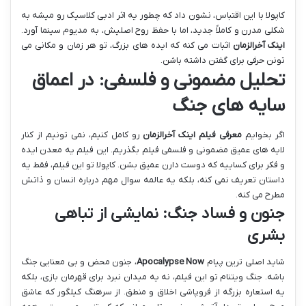
کاپولا با این اقتباس، نشون داد که چطور یه اثر ادبی کلاسیک رو میشه به
شکلی مدرن و کاملاً جدید، اما با حفظ روح اصلیش، به مدیوم سینما آورد.
اینک آخرالزمان
اثبات می کنه که ایده های بزرگ، تو هر زمان و مکانی می
تونن حرفی برای گفتن داشته باشن.
تحلیل مضمونی و فلسفی: در اعماق
سایه های جنگ
اگر بخوایم
معرفی فیلم اینک آخرالزمان
رو کامل کنیم، نمی تونیم از کنار
لایه های عمیق مضمونی و فلسفی فیلم بگذریم. این فیلم یه معدن ایده
و فکر برای کساییه که دوست دارن عمیق بشن. کاپولا تو این فیلم، فقط یه
داستان تعریف نمی کنه، بلکه یه عالمه سوال مهم درباره انسان و ذاتش
مطرح می کنه.
جنون و فساد جنگ: نمایشی از تباهی
بشری
شاید اصلی ترین پیام
Apocalypse Now
، جنون محض و بی معنایی جنگ
باشه. جنگ ویتنام تو این فیلم، نه یه میدان نبرد برای قهرمان بازی، بلکه
یه استعاره بزرگه از فروپاشی اخلاق و منطق. از سرهنگ کیلگور که عاشق