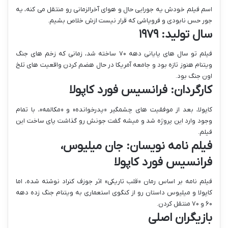
اسم فیلم خودش یه جورایی حال و هوای آخرالزمانی رو منتقل می کنه، یه
جور حس نابودی و فروپاشی که قرار نیست ازش خلاص بشیم.
سال تولید: ۱۹۷۹
فیلم تو سال های پایانی دهه ۷۰ ساخته شد، زمانی که زخم های جنگ
ویتنام هنوز تازه بود و جامعه آمریکا در حال هضم کردن واقعیت های تلخ
اون جنگ بود.
کارگردان: فرانسیس فورد کاپولا
کاپولا، بعد از موفقیت های چشمگیر «پدرخوانده» و «مکالمه»، با تمام
وجود وارد این پروژه شد و میشه گفت جونش رو گذاشت پای ساخت این
فیلم.
فیلم نامه نویسان: جان میلیوس،
فرانسیس فورد کاپولا
فیلم نامه بر اساس رمان «قلب تاریکی» اثر جوزف کنراد نوشته شده، اما
کاپولا و میلیوس داستان رو از کنگوی استعماری به ویتنام جنگ زده دهه
۶۰ و ۷۰ منتقل کردن.
بازیگران اصلی