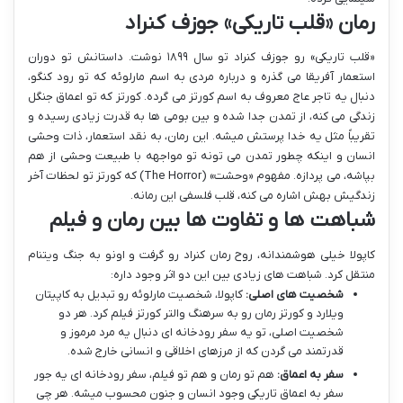
رمان «قلب تاریکی» جوزف کنراد
«قلب تاریکی» رو جوزف کنراد تو سال ۱۸۹۹ نوشت. داستانش تو دوران
استعمار آفریقا می گذره و درباره مردی به اسم مارلوئه که تو رود کنگو،
دنبال یه تاجر عاج معروف به اسم کورتز می گرده. کورتز که تو اعماق جنگل
زندگی می کنه، از تمدن جدا شده و بین بومی ها به قدرت زیادی رسیده و
تقریباً مثل یه خدا پرستش میشه. این رمان، به نقد استعمار، ذات وحشی
انسان و اینکه چطور تمدن می تونه تو مواجهه با طبیعت وحشی از هم
بپاشه، می پردازه. مفهوم «وحشت» (The Horror) که کورتز تو لحظات آخر
زندگیش بهش اشاره می کنه، قلب فلسفی این رمانه.
شباهت ها و تفاوت ها بین رمان و فیلم
کاپولا خیلی هوشمندانه، روح رمان کنراد رو گرفت و اونو به جنگ ویتنام
منتقل کرد. شباهت های زیادی بین این دو اثر وجود داره:
شخصیت های اصلی:
کاپولا، شخصیت مارلوئه رو تبدیل به کاپیتان
ویلارد و کورتز رمان رو به سرهنگ والتر کورتز فیلم کرد. هر دو
شخصیت اصلی، تو یه سفر رودخانه ای دنبال یه مرد مرموز و
قدرتمند می گردن که از مرزهای اخلاقی و انسانی خارج شده.
سفر به اعماق:
هم تو رمان و هم تو فیلم، سفر رودخانه ای یه جور
سفر به اعماق تاریکی وجود انسان و جنون محسوب میشه. هر چی