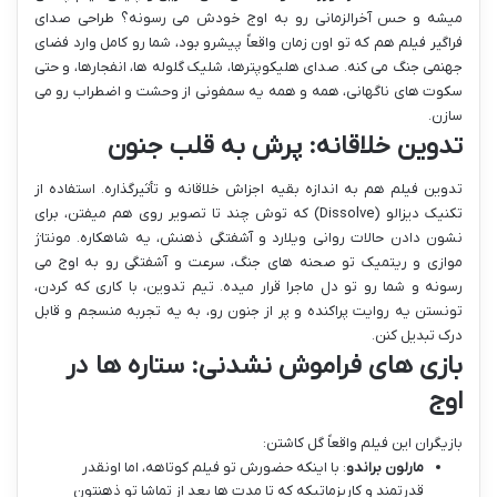
میشه و حس آخرالزمانی رو به اوج خودش می رسونه؟ طراحی صدای
فراگیر فیلم هم که تو اون زمان واقعاً پیشرو بود، شما رو کامل وارد فضای
جهنمی جنگ می کنه. صدای هلیکوپترها، شلیک گلوله ها، انفجارها، و حتی
سکوت های ناگهانی، همه و همه یه سمفونی از وحشت و اضطراب رو می
سازن.
تدوین خلاقانه: پرش به قلب جنون
تدوین فیلم هم به اندازه بقیه اجزاش خلاقانه و تأثیرگذاره. استفاده از
تکنیک دیزالو (Dissolve) که توش چند تا تصویر روی هم میفتن، برای
نشون دادن حالات روانی ویلارد و آشفتگی ذهنش، یه شاهکاره. مونتاژ
موازی و ریتمیک تو صحنه های جنگ، سرعت و آشفتگی رو به اوج می
رسونه و شما رو تو دل ماجرا قرار میده. تیم تدوین، با کاری که کردن،
تونستن یه روایت پراکنده و پر از جنون رو، به یه تجربه منسجم و قابل
درک تبدیل کنن.
بازی های فراموش نشدنی: ستاره ها در
اوج
بازیگران این فیلم واقعاً گل کاشتن:
مارلون براندو
: با اینکه حضورش تو فیلم کوتاهه، اما اونقدر
قدرتمند و کاریزماتیکه که تا مدت ها بعد از تماشا تو ذهنتون