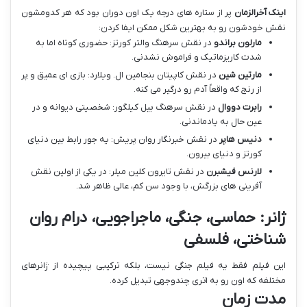
اینک آخرالزمان
پر از ستاره های درجه یک اون دوران بود که هر کدومشون
نقش خودشون رو به بهترین شکل ممکن ایفا کردن:
مارلون براندو
در نقش سرهنگ والتر کورتز: حضوری کوتاه اما به
شدت کاریزماتیک و فراموش نشدنی.
مارتین شین
در نقش کاپیتان بنجامین ال. ویلارد: بازی ای عمیق و پر
از رنج که واقعاً آدم رو درگیر می کنه.
رابرت دووال
در نقش سرهنگ بیل کیلگور: شخصیتی دیوانه و در
عین حال به یادماندنی.
دنیس هاپر
در نقش خبرنگار روان پریش: یه جور رابط بین دنیای
کورتز و دنیای بیرون.
لارنس فیشبرن
در نقش تایرون کلین میلر: در یکی از اولین نقش
آفرینی های بزرگش، با وجود سن کم، عالی ظاهر شد.
ژانر: حماسی، جنگی، ماجراجویی، درام روان
شناختی، فلسفی
این فیلم فقط یه فیلم جنگی نیست، بلکه ترکیبی پیچیده از ژانرهای
مختلفه که اون رو به اثری چندوجهی تبدیل کرده.
مدت زمان