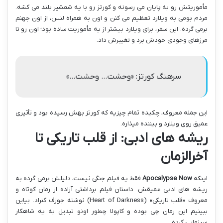
مأموریتش رو به پایان می رسونه و کورتز رو با یه شمشیر بلند می کشه.
مردم بومی به ویلارد تعظیم می کنن و اون به همراه لنس، از اون جهنم
برمی گرده. این سفر، برای ویلارد بیشتر از یه مأموریت ساده بود؛ اون رو تا
مرزهای وجودی خودش برد و تغییرش داد.
سرهنگ کورتز: «وحشت… وحشت…»
این جمله معروف، چکیده تمام چیزیه که کورتز بهش رسیده بود و تأثیری
عمیق روی ویلارد و بیننده میذاره.
ریشه های ادبی: از قلب تاریکی تا
آخرالزمان
اینکه
Apocalypse Now
فقط یه فیلم جنگی نیست، دلیلش برمی گرده به
ریشه های ادبی عمیقش. داستان فیلم برداشتی آزاده از رمان کوتاه و
معروف «قلب تاریکی» (Heart of Darkness) نوشته جوزف کنراد. بیاین
ببینیم این رمان چی بوده و کاپولا چطور اونو تبدیل به یه شاهکار
سینمایی کرده.