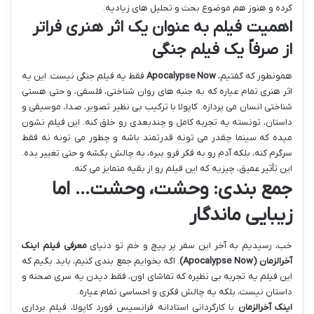
کرده و هنوز هم موضوع بحث و تحلیل های زیادیه.
اهمیت فیلم به عنوان یک اثر هنری فراتر
از صرفاً یک فیلم جنگی
همونطور که گفتیم،
Apocalypse Now
فقط یه فیلم جنگی نیست. این یه
اثر هنری تمام عیاره که به جنبه های روان شناختی، فلسفی، و حتی هستی
شناختی انسان می پردازه. کاپولا با ترکیب بی نظیر تصویر، صدا، موسیقی و
داستان، تونسته یه تجربه کامل و چندبعدی رو خلق کنه. این فیلم نشون
میده که سینما چقدر می تونه قدرتمند باشه و چطور می تونه نه فقط
سرگرم کنه، بلکه آدم رو به فکر فرو ببره، به چالش بکشه و حتی تغییر بده.
این تأثیر عمیق، چیزیه که این فیلم رو از بقیه متمایز می کنه.
جمع بندی: وحشت، وحشت… اما
زیبایی ماندگار
خب، رسیدیم به آخر این سفر پر پیچ و خم تو دنیای
معرفی فیلم اینک
آخرالزمان (Apocalypse Now)
. اگه بخوایم جمع بندی کنیم، باید بگیم که
این فیلم یه تجربه بی نظیره که تماشای اون، فقط دیدن یه سری صحنه و
داستان نیست، بلکه یه چالش فکری و احساسی تمام عیاره.
اینک آخرالزمان
با کارگردانی استادانه فرانسیس فورد کاپولا، فیلم برداری