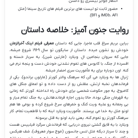
انتظار جوایز بیشتری رو داشتن.
حضور ثابت تو لیست های برترین فیلم های تاریخ سینما (مثل
IMDb، AFI و BFI).
روایت جنون آمیز: خلاصه داستان
بیاین بریم سراغ قلب ماجرا، جایی که داستان
معرفی فیلم اینک آخرالزمان
خودش رو نشون میده. داستان از سایگون تو سال ۱۹۶۹ شروع میشه،
جایی که سروان بنجامین ال. ویلارد (مارتین شین)، یه سرباز خسته و
افسرده از جنگ، با کابوس های تموم نشدنی خودش دست و پنجه نرم می
کنه. اون دوباره برای یه مأموریت سری احضار میشه.
ژنرال ها به ویلارد می گن که سرهنگ والتر کورتز (مارلون براندو)، یکی از
فرماندهان نخبه ارتش، عقلش رو از دست داده و تو اعماق جنگل های
کامبوج، یه جور حکومت شخصی برای خودش راه انداخته. کورتز، که زمانی
یه قهرمان جنگی بوده، حالا بدون اجازه فرماندهانش، یه جنگ تمام عیار و
بی رحمانه رو علیه ویت کنگ و خمرهای سرخ شروع کرده و بومی ها هم
اونو مثل یه خدا می پرستند. مأموریت ویلارد اینه که با قاطعیت تمام، کار
سرهنگ کورتز رو تموم کنه، یعنی باید اونو به قتل برسونه.
ویلارد با یه قایق گشتی نیروی دریایی، که فرماندش سرگرد فیلیپس هست
و چند تا سرباز دیگه مثل لنس جانسون (موج سوار معروف)، شف هیکس