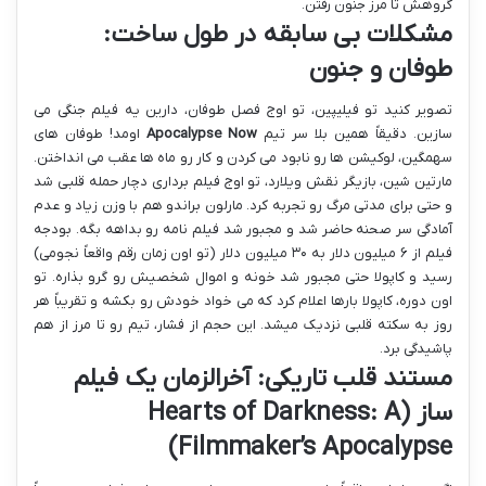
گروهش تا مرز جنون رفتن.
مشکلات بی سابقه در طول ساخت:
طوفان و جنون
تصویر کنید تو فیلیپین، تو اوج فصل طوفان، دارین یه فیلم جنگی می
سازین. دقیقاً همین بلا سر تیم
Apocalypse Now
اومد! طوفان های
سهمگین، لوکیشن ها رو نابود می کردن و کار رو ماه ها عقب می انداختن.
مارتین شین، بازیگر نقش ویلارد، تو اوج فیلم برداری دچار حمله قلبی شد
و حتی برای مدتی مرگ رو تجربه کرد. مارلون براندو هم با وزن زیاد و عدم
آمادگی سر صحنه حاضر شد و مجبور شد فیلم نامه رو بداهه بگه. بودجه
فیلم از ۶ میلیون دلار به ۳۰ میلیون دلار (تو اون زمان رقم واقعاً نجومی)
رسید و کاپولا حتی مجبور شد خونه و اموال شخصیش رو گرو بذاره. تو
اون دوره، کاپولا بارها اعلام کرد که می خواد خودش رو بکشه و تقریباً هر
روز به سکته قلبی نزدیک میشد. این حجم از فشار، تیم رو تا مرز از هم
پاشیدگی برد.
مستند قلب تاریکی: آخرالزمان یک فیلم
ساز (Hearts of Darkness: A
Filmmaker’s Apocalypse)