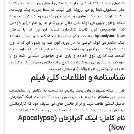
معمولی ببینید، بلکه قراره پا بذارید به سفری فلسفی و روان شناختی که تا
مغز استخوان شما رو می لرزونه. این فیلم، نه فقط درباره جنگ ویتنامه،
بلکه درباره ذات تاریک انسان، درباره مرز بین تمدن و وحشی گری، و درباره
اینکه چطور جنون می تونه حتی عاقل ترین آدم ها رو هم درگیر خودش
کنه. فرانسیس فورد کاپولا، کارگردان افسانه ای این اثر، با ساختن
Apocalypse Now
، یه خط قرمز تو تاریخ سینما کشید و نشون داد که
جنگ چقدر می تونه تباهی به بار بیاره، اون هم به شیوه ای که تا اون
زمان هیچ کس جرئتش رو نداشت نشون بده. این فیلم، با تصاویر خیره
کننده، صداگذاری فوق العاده و بازی های فراموش نشدنی، شما رو با
خودش به سفری می بره که شاید هیچ وقت دلتون نخواد ازش برگردید،
اما بعد از برگشتن، هیچ وقت آدم سابق نمیشید.
شناسنامه و اطلاعات کلی فیلم
قبل از اینکه عمیق تر وارد بحث بشیم، بد نیست یه نگاهی به مشخصات
اصلی این شاهکار بندازیم تا با جزئیاتش بیشتر آشنا بشیم.
اینک آخرالزمان
حاصل تلاشی طاقت فرسا و پر از چالش های بی سابقه بود که کارگردانش
رو تا مرز جنون کشوند، اما در نهایت نتیجه ای بی نظیر به همراه داشت.
نام کامل:
اینک آخرالزمان (Apocalypse
Now)