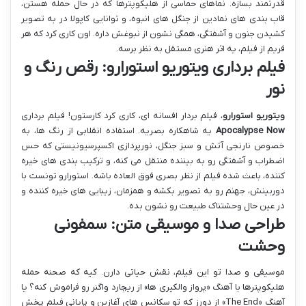
قدرتمند بسازه. نماهای حماسی از هلیکوپترها که در حال حمله هستن،
قاب بندی های نمادین از جنگل های انبوه، و توانایی کاپولا در به تصویر
کشیدن جنون و آشفتگی، همگی نشون از نبوغش داره. اون کاری کرد که هر
فریم از فیلم، یه اثر هنری مستقل به نظر برسه.
فیلم برداری ویتوریو استورارو: رقص رنگ و
نور
ویتوریو استورارو
، فیلم بردار افسانه ای، کاری کرد کارستون! فیلم برداری
Apocalypse Now
یه شاهکاره بصریه. استفاده انقلابی از رنگ ها، به
خصوص نارنجی آتش و سبز جنگل، نورپردازی اکسپرسیونیستی که حس
اضطراب و آشفتگی رو به بیننده منتقل می کنه، و ترکیب بندی های خیره
کننده، باعث شده فیلم از نظر بصری فوق العاده باشه. استورارو تونست با
دوربینش، جهنم رو به تصویر بکشه و همزمان، زیبایی های خیره کننده و
در عین حال وحشتناک طبیعت رو نشون بده.
طراحی صدا و موسیقی متن: سمفونی
وحشت
موسیقی و صدا تو این فیلم، نقش حیاتی دارن. کیه که صحنه حمله
هلیکوپترها با آهنگ «پرواز والکیری ها» از ریچارد واگنر رو فراموش کنه؟ یا
آهنگ «The End» از دورز که تو سکانس های آغازین و پایانی فیلم پخش