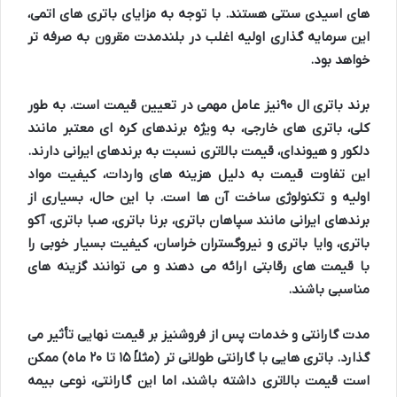
های اسیدی سنتی هستند. با توجه به مزایای باتری های اتمی،
این سرمایه گذاری اولیه اغلب در بلندمدت مقرون به صرفه تر
خواهد بود.
برند باتری ال ۹۰
نیز عامل مهمی در تعیین قیمت است. به طور
کلی، باتری های خارجی، به ویژه برندهای کره ای معتبر مانند
دلکور و هیوندای، قیمت بالاتری نسبت به برندهای ایرانی دارند.
این تفاوت قیمت به دلیل هزینه های واردات، کیفیت مواد
اولیه و تکنولوژی ساخت آن ها است. با این حال، بسیاری از
برندهای ایرانی مانند سپاهان باتری، برنا باتری، صبا باتری، آکو
باتری، وایا باتری و نیروگستران خراسان، کیفیت بسیار خوبی را
با قیمت های رقابتی ارائه می دهند و می توانند گزینه های
مناسبی باشند.
مدت گارانتی و خدمات پس از فروش
نیز بر قیمت نهایی تأثیر می
گذارد. باتری هایی با گارانتی طولانی تر (مثلاً ۱۵ تا ۲۰ ماه) ممکن
است قیمت بالاتری داشته باشند، اما این گارانتی، نوعی بیمه