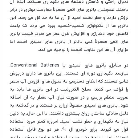
دنبال راحتی و کاهش دغدغه های نگهداری هستند، ایده آل
باشند. همچنین، باتری های اتمی معمولاً مقاومت بهتری در برابر
لرزش دارند و خطر نشت اسید از آن ها به حداقل می رسد. این
باتری ها از تکنولوژی کلسیم-کلسیم بهره می برند که باعث
کاهش خود دشارژی و افزایش طول عمر می شود. قیمت باتری
های اتمی معمولاً کمی بالاتر از باتری های اسیدی است، اما
مزایای آن ها این تفاوت قیمت را توجیه می کند.
در مقابل، باتری های اسیدی یا Conventional Batteries،
نیازمند نگهداری دوره ای هستند. این باتری ها دارای درپوش
هایی هستند که امکان دسترسی به سلول ها و افزودن آب مقطر
را فراهم می کنند. سطح الکترولیت در این باتری ها باید به
صورت منظم بررسی و در صورت نیاز، آب مقطر به آن اضافه
شود. باتری های اسیدی معمولاً ارزان تر هستند و در گذشته به
دلیل سادگی ساختار، رواج بیشتری داشتند. با این حال، به دلیل
نیاز به نگهداری و خطر نشت اسید، امروزه کمتر مورد استفاده
قرار می گیرند. برای خودرو ال ۹۰، هر دو نوع قابل استفاده
هستند، اما با توجه به سهولت استفاده و ایمنی بیشتر، باتری