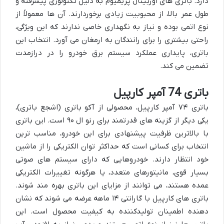
دارد. باتری های اوربیتال پریمیوم به دلیل تکنولوژی پیشرفته و
طول عمر بالا، از محبوبیت زیادی برخوردارند. آن ها معمولاً از
نوع اتمی بوده و نیاز به نگهداری خاصی ندارند که این ویژگی،
راحتی بیشتری را برای رانندگان به ارمغان می آورد. انتخاب این
باتری، پایداری عملکرد سیستم برق خودرو را در درازمدت
تضمین می کند.
باتری 74 آمپر کارپیل
باتری ۷۴ آمپر کارپیل، محصولی از آکو باتری (اشجع باتری)،
یکی دیگر از گزینه های قدرتمند برای رنو ال ۹۰ است. این باتری
با بالاترین ظرفیت پیشنهادی برای این خودرو، مناسب ترین
انتخاب برای کسانی است که حداکثر توان الکتریکی را از ماشین
خود انتظار دارند. خودروهایی که دارای سیستم های صوتی
بسیار قوی، مانیتورهای متعدد، یا هرگونه تغییرات الکتریکی
عمده هستند، می توانند از مزایای این باتری بهره مند شوند.
باتری های کارپیل با گارانتی ۱۴ ماهه عرضه می شوند که نشان
دهنده اطمینان تولیدکننده به کیفیت محصول است. این