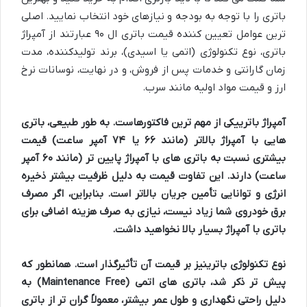
باتری را با توجه به بودجه و نیازهای خود انتخاب نمایید. اصلی
ترین عوامل تعیین کننده قیمت باتری ال ۹۰ عبارتند از آمپراژ
باتری، نوع تکنولوژی (اتمی یا اسیدی)، برند تولیدکننده، مدت
زمان گارانتی و خدمات پس از فروش، و در نهایت، نوسانات نرخ
ارز و قیمت مواد اولیه مانند سرب.
آمپراژ باتری
یکی از مهم ترین فاکتورهاست. به طور طبیعی، باتری
هایی با آمپراژ بالاتر (مانند ۶۶ یا ۷۴ آمپر ساعت) قیمت
بیشتری نسبت به باتری های با آمپراژ پایین تر (مانند ۶۰ آمپر
ساعت) دارند. این تفاوت قیمت به دلیل ظرفیت بیشتر ذخیره
انرژی و توانایی تأمین جریان بالاتر است. بنابراین، اگر مصرف
برق خودروی شما زیاد نیست، نیازی به صرف هزینه اضافی برای
باتری با آمپراژ بسیار بالا نخواهید داشت.
نوع تکنولوژی باتری
نیز بر قیمت آن تأثیرگذار است. همانطور که
پیش تر ذکر شد، باتری های اتمی (Maintenance Free) به
دلیل راحتی نگهداری و طول عمر بیشتر، معمولاً گران تر از باتری