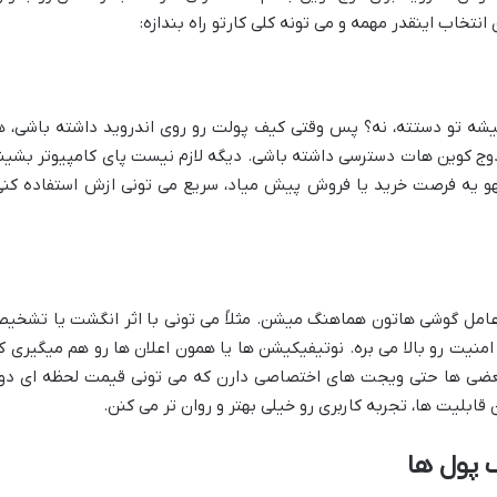
 انتخاب اینقدر مهمه و می تونه کلی کارتو راه بندازه:
میشه تو دستته، نه؟ پس وقتی کیف پولت رو روی اندروید داشته باشی، ه
 دوج کوین هات دسترسی داشته باشی. دیگه لازم نیست پای کامپیوتر بشین
هو یه فرصت خرید یا فروش پیش میاد، سریع می تونی ازش استفاده کنی
امل گوشی هاتون هماهنگ میشن. مثلاً می تونی با اثر انگشت یا تشخی
نیت رو بالا می بره. نوتیفیکیشن ها یا همون اعلان ها رو هم میگیری ک
 بعضی ها حتی ویجت های اختصاصی دارن که می تونی قیمت لحظه ای دو
ابلیت ها، تجربه کاربری رو خیلی بهتر و روان تر می کنن.
 پول ها