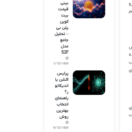
بینی
و
قیمت
م
بیت
کوین
پلن بی
– تحلیل
جامع
مدل
ش
S2F
ه
ب
11/10/1404
ی
پرایس
اکشن یا
اندیکاتو
ر؟
راهنمای
انتخاب
ی
بهترین
ت
روش
14/10/1404