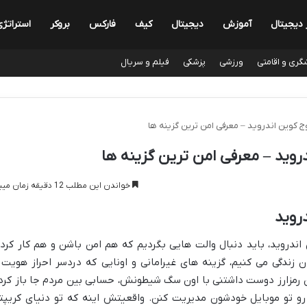
 دیجیتال
آموزش
دیجیتال
کیف
فارکس
بروکر
استراتژ
گری و اقامتی
ورزشی
پزشکی
فیلم و سریال
 کوین اندروید – معرفی امن ترین گزینه ها
روید – معرفی امن ترین گزینه ها
خواندن این مطلب 12 دقیقه زمان میبرد
روید
اندروید، باید دنبال والت هایی بگردیم که هم امن باشن و هم کار کرد
 زندگی می کنیم، گزینه های غیرامانی و اونایی که دردسر احراز هویت 
ین رمزارز دوست داشتنی با اون سگ شیطونش، حسابی بین مردم جا باز کرد
 رو تو موبایل خودشون مدیریت کنن. واقعیتش اینه که تو دنیای کریپتو