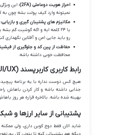
احراز هویت دوعاملی (2FA):
این ویژگی 
نمیتونه وارد کیف پولت بشه چون به کد 2FA نیاز دا
مکانیزم های پشتیبان گیری و بازیابی:
یا ۲۴ کلمه ایه و اگه گوشیت گم بش
رو باید جایی امن و آفلاین نگهداری کن
حفاظت از پین کد و جلوگیری از فیشین
محافظت خوبی داشته باشه.
رابط کاربری کاربرپسند (UI/UX) در اندروید
هیچ کس دوست نداره با یه برنامه پیچیده 
جذابی داشته باشه و کار کردن باهاش راح
بهینه شده باشه. بالاخره قراره هر روز باهاش
پشتیبانی از سایر ارزها و شبک
شاید الان فقط دوج کوین داری، ولی ممکنه
دیگه هم پشتیبانی کنه تا بتونی کل پورتفو