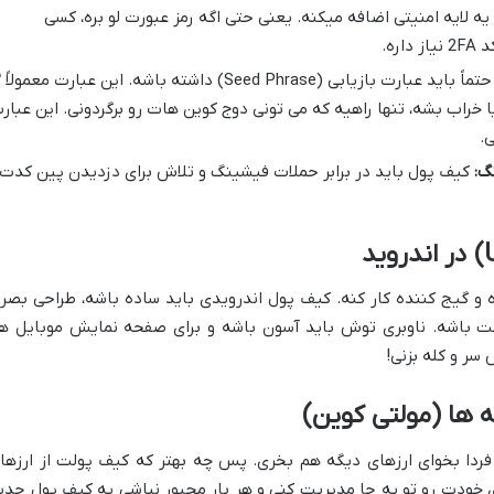
یه لایه امنیتی اضافه میکنه. یعنی حتی اگه رمز عبورت لو بره، کسی
ره.
حتما
ه یا خراب بشه، تنها راهیه که می تونی دوج کوین هات رو برگردونی. این عبار
ی.
گ:
کیف پول باید در برابر حملات فیشینگ و تلاش برای دزدیدن پین کدت
و گیج کننده کار کنه. کیف پول اندرویدی باید ساده باشه، طراحی بصر
ت باشه. ناوبری توش باید آسون باشه و برای صفحه نمایش موبایل ه
 سر و کله بزنی!
ه ها (مولتی کوین)
 فردا بخوای ارزهای دیگه هم بخری. پس چه بهتر که کیف پولت از ارزها
ی خودت رو تو یه جا مدیریت کنی و هر بار مجبور نباشی یه کیف پول جدی