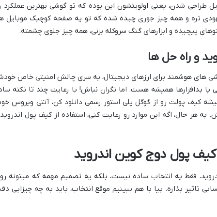
ایل طراحی شدن، یعنی اولویتشون این بوده که تو گوشی بهترین عملکرد ر
شهودی تره و همه چیز جوری چیده شده که تو یه صفحه کوچیک موبایل ه
وهای پیچیده و ابزارهای گنگ سروکله بزنی، همه چیز جلوی چشمته.
د و راه حل ها
 گوشی های هوشمند برای ارزهای دیجیتال، یه سری چالش امنیتی خاص خود
 یا بدافزارها همیشه هست. اما نگران نباش! با رعایت چند تا نکته ساد
یشه کیف پولت رو از گوگل پلی استور رسمی دانلود کن، آنتی ویروس خو
ه هر حال، اگه این موارد رو رعایت کنی، استفاده از کیف پول اندروید
کیف پول دوج کوین اندروید
دروید، فقط یه انتخاب ساده نیست، بلکه یه تصمیم مهمه که میتونه رو
بی تاثیر بذاره. بیا با هم ببینیم موقع انتخاب، باید به چه چیزایی دق