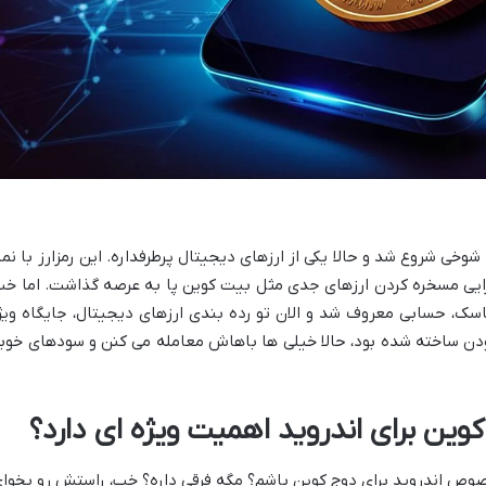
خی شروع شد و حالا یکی از ارزهای دیجیتال پرطرفداره. این رمزارز با نما
می و یه جورایی مسخره کردن ارزهای جدی مثل بیت کوین پا به عرصه گذاشت. اما خب
اسک، حسابی معروف شد و الان تو رده بندی ارزهای دیجیتال، جایگاه ویژ
ه بودن ساخته شده بود، حالا خیلی ها باهاش معامله می کنن و سودهای خوب
وین برای اندروید اهمیت ویژه ای دارد؟
صوص اندروید برای دوج کوین باشم؟ مگه فرقی داره؟ خب، راستش رو بخوای