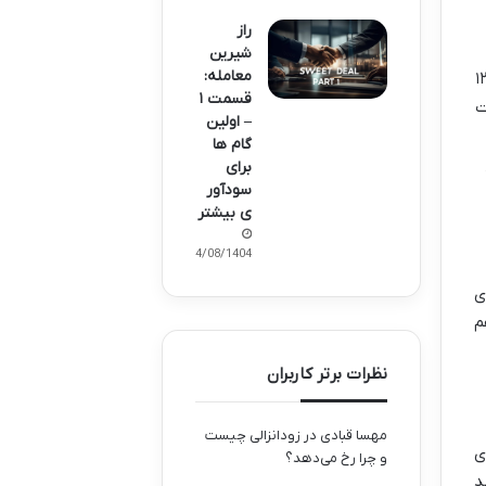
راز
شیرین
معامله:
ً باید عبارت بازیابی (Seed Phrase) داشته باشه. این عبارت معمولاً ۱۲
قسمت ۱
ت
– اولین
گام ها
برای
سودآور
ی بیشتر
14/08/1404
ی
م
نظرات برتر کاربران
مهسا قبادی
در
زودانزالی چیست
ی
و چرا رخ می‌دهد؟
د