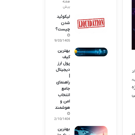
هفته
پیش
لیکوئید
شدن
چیست؟
09/03/1405
بهترین
کیف
پول ارز
دیجیتال
د
|
،
راهنمای
ه
جامع
ی
انتخاب
امن و
هوشمند
02/10/1404
بهترین
،