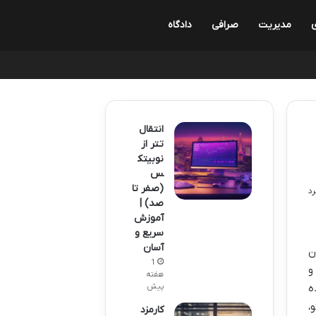
ی
مدیریت
صرافی
دادگاه
انتقال
تتر از
نوبیتک
س
(صفر تا
صد) |
آموزش
سریع و
آسان
ن
1
و
هفته
ه
پیش
،
کارمزد