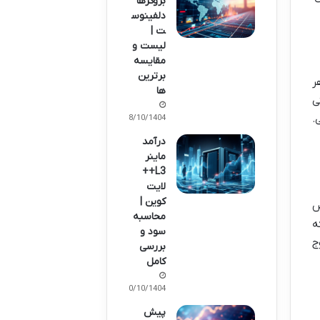
بروکرها
دلفینوس
ت |
لیست و
مقایسه
برترین
ر
ها
ی
.
08/10/1404
درآمد
ماینر
L3++
لایت
کوین |
ص
محاسبه
ه
سود و
ج
بررسی
کامل
10/10/1404
پیش