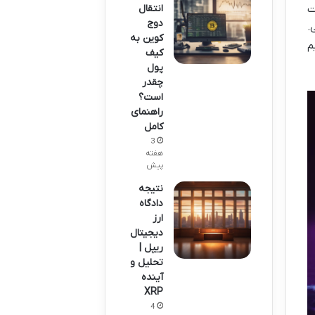
ت
انتقال
دوج
.
کوین به
م
کیف
پول
چقدر
است؟
راهنمای
کامل
3
هفته
پیش
نتیجه
دادگاه
ارز
دیجیتال
ریپل |
تحلیل و
آینده
XRP
4