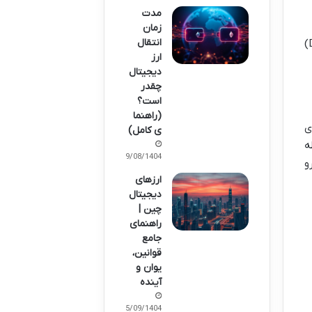
مدت
زمان
انتقال
این مورد که دیگه گفتن نداره! اول از همه مطمئن شو کیف پولی که انتخاب می کنی، اصلاً از دوج کوین (DOGE)
ارز
دیجیتال
چقدر
است؟
(راهنما
ی
ی کامل)
ه
29/08/1404
و
ارزهای
دیجیتال
چین |
راهنمای
جامع
قوانین،
یوان و
آینده
05/09/1404