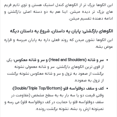
این الگوها بزرگ تر از الگوهای کندل استیک هستن و توی تایم فریم
های بزرگ تر دیده میشن. اینا هم به دو دسته اصلی بازگشتی و
ادامه دهنده تقسیم میشن.
الگوهای بازگشتی: پایان یه داستان، شروع یه داستان دیگه
این الگوها نشون میدن که روند فعلی داره به پایان میرسه و قراره
عوض بشه.
سر و شانه (Head and Shoulders) و سر و شانه معکوس:
یکی
از قوی ترین الگوهای بازگشتی. سر و شانه معمولی نشونه
برگشت از صعود به نزول و سر و شانه معکوس نشونه برگشت
از نزول به صعوده.
کف و سقف دوقلو/سه قلو (Double/Triple Top/Bottom):
وقتی قیمت دو یا سه بار به یه سطح مشخص (مقاومت در
سقف دوقلو/سه قلو یا حمایت در کف دوقلو/سه قلو) می رسه و
نمیتونه ازش رد بشه، نشونه برگشت رونده.