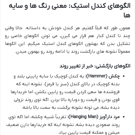
الگوهای کندل استیک: معنی رنگ ها و سایه
ها
همون طور که قبلاً گفتیم، هر کندل خودش یه داستانه. حالا وقتی
چند تا کندل کنار هم قرار می گیرن، می تونن الگوهای خاصی رو
تشکیل بدن که بهشون الگوهای کندل استیک میگیم. این الگوها
معمولاً نشونه های بازگشت روند یا ادامه روند رو بهمون میدن.
الگوهای بازگشتی: خبر از تغییر روند
چکش (Hammer):
یه کندل کوچیک با سایه پایینی بلند و
بدنه کوچیک در بالای کندل (سبز یا قرمز). نشونه اینه که
فروشنده ها سعی کردن قیمت رو پایین بکشن، اما خریدارها
قوی بودن و قیمت رو دوباره بالا بردن. اگه توی روند نزولی
دیده بشه، می تونه نشونه برگشت به سمت بالا باشه.
مرد دارآویز (Hanging Man):
تقریباً شبیه چکشه، اما اگه توی
روند صعودی دیده بشه، نشونه اینه که خریدارها دارن ضعیف
میشن و ممکنه قیمت پایین بیاد.