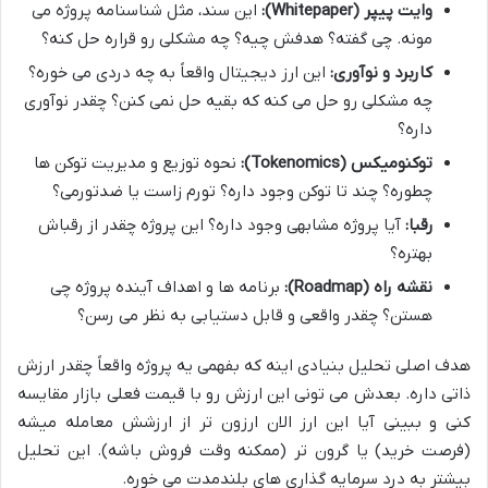
وایت پیپر (Whitepaper):
این سند، مثل شناسنامه پروژه می
مونه. چی گفته؟ هدفش چیه؟ چه مشکلی رو قراره حل کنه؟
کاربرد و نوآوری:
این ارز دیجیتال واقعاً به چه دردی می خوره؟
چه مشکلی رو حل می کنه که بقیه حل نمی کنن؟ چقدر نوآوری
داره؟
توکنومیکس (Tokenomics):
نحوه توزیع و مدیریت توکن ها
چطوره؟ چند تا توکن وجود داره؟ تورم زاست یا ضدتورمی؟
رقبا:
آیا پروژه مشابهی وجود داره؟ این پروژه چقدر از رقباش
بهتره؟
نقشه راه (Roadmap):
برنامه ها و اهداف آینده پروژه چی
هستن؟ چقدر واقعی و قابل دستیابی به نظر می رسن؟
هدف اصلی تحلیل بنیادی اینه که بفهمی یه پروژه واقعاً چقدر ارزش
ذاتی داره. بعدش می تونی این ارزش رو با قیمت فعلی بازار مقایسه
کنی و ببینی آیا این ارز الان ارزون تر از ارزشش معامله میشه
(فرصت خرید) یا گرون تر (ممکنه وقت فروش باشه). این تحلیل
بیشتر به درد سرمایه گذاری های بلندمدت می خوره.