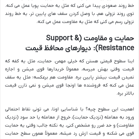
خط روند صعودی پیدا می کنی که مثل یه حمایت پویا عمل می کنه.
توی روند نزولی هم، با وصل کردن سقف های پایین تر، یه خط روند
نزولی رسم می کنی که مثل یه مقاومت عمل می کنه.
حمایت و مقاومت (Support &
Resistance): دیوارهای محافظ قیمت
اینا سطوح قیمتی هستن که خیلی مهمن. حمایت، مثل یه کفه که
قیمت وقتی بهش میرسه، معمولاً خریدارها قوی میشن و اجازه
نمیدن قیمت بیشتر پایین بره. مقاومت هم برعکسه؛ مثل یه سقف
عمل می کنه که فروشنده ها اونجا قوی میشن و نمی ذارن قیمت
بالاتر بره.
اهمیت این سطوح چیه؟ با شناسایی اونا، می تونی نقاط احتمالی
ورود به معامله (نزدیک حمایت)، خروج از معامله یا حد سود (نزدیک
مقاومت) و حد ضرر رو مشخص کنی. یه نکته جالب: وقتی یه حمایت
قوی می شکنه و قیمت ازش رد میشه، معمولاً همون سطح حمایت