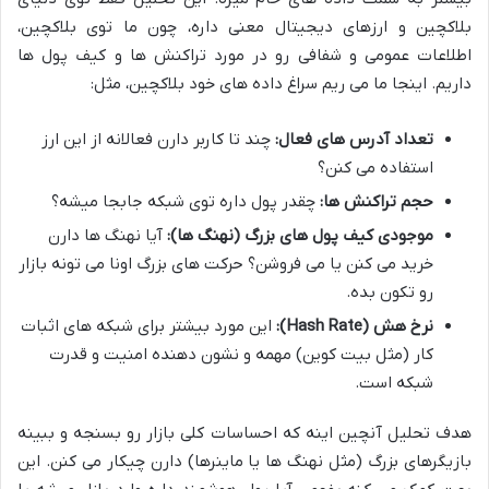
بلاکچین و ارزهای دیجیتال معنی داره، چون ما توی بلاکچین،
اطلاعات عمومی و شفافی رو در مورد تراکنش ها و کیف پول ها
داریم. اینجا ما می ریم سراغ داده های خود بلاکچین، مثل:
تعداد آدرس های فعال:
چند تا کاربر دارن فعالانه از این ارز
استفاده می کنن؟
حجم تراکنش ها:
چقدر پول داره توی شبکه جابجا میشه؟
موجودی کیف پول های بزرگ (نهنگ ها):
آیا نهنگ ها دارن
خرید می کنن یا می فروشن؟ حرکت های بزرگ اونا می تونه بازار
رو تکون بده.
نرخ هش (Hash Rate):
این مورد بیشتر برای شبکه های اثبات
کار (مثل بیت کوین) مهمه و نشون دهنده امنیت و قدرت
شبکه است.
هدف تحلیل آنچین اینه که احساسات کلی بازار رو بسنجه و ببینه
بازیگرهای بزرگ (مثل نهنگ ها یا ماینرها) دارن چیکار می کنن. این