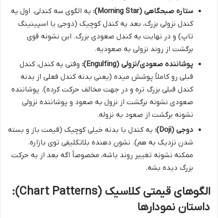
ستاره صبحگاهی (Morning Star):
یه الگوی سه کندلی. اول یه
کندل نزولی بزرگ، بعد یه کندل کوچیک (دوجی یا اسپینینگ
تاپ) و در نهایت یه کندل صعودی بزرگ. این نشونه قوی
برگشت از روند نزولی به صعودیه.
پوشاننده صعودی/نزولی (Engulfing):
وقتی یه کندل، کندل
قبلی رو کاملاً پوشش میده (یعنی بدنه کندل فعلی از بدنه
کندل قبلی بزرگ تره و در جهت مخالف حرکت کرده). پوشاننده
صعودی نشونه برگشت از نزول به صعود و پوشاننده نزولی
نشونه برگشت از صعود به نزوله.
دوجی (Doji):
یه کندل با بدنه خیلی کوچیک (قیمت باز و بسته
شدن نزدیک به هم). نشون دهنده بلاتکلیفی توی بازاره.
ممکنه نشونه تغییر روند باشه، مخصوصاً اگه بعد از یه حرکت
بزرگ دیده بشه.
الگوهای قیمتی کلاسیک (Chart Patterns):
داستان نمودارها