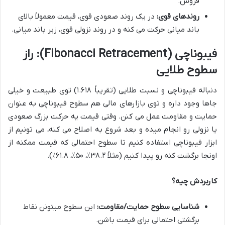
فروش.
روندهای قوی:
در یک روند صعودی قوی، قیمت معمولاً بالای
باند میانی حرکت می کنه و در روند نزولی قوی، زیر باند میانی.
فیبوناچی (Fibonacci Retracement): راز
سطوح طلایی
دنباله فیبوناچی و نسبت طلایی (تقریباً ۱.۶۱۸) توی طبیعت و خیلی
جاها وجود داره و توی بازارهای مالی هم سطوح فیبوناچی به عنوان
حمایت و مقاومت عمل می کنن. وقتی قیمت یه حرکت بزرگ صعودی
یا نزولی رو انجام میده و بعد شروع به اصلاح می کنه، می تونیم از
ابزار فیبوناچی استفاده کنیم تا سطوح احتمالی که قیمت ممکنه از
اونجا برگشت کنه رو پیدا کنیم (مثلاً ۳۸.۲٪، ۵۰٪، ۶۱.۸٪).
کاربردش چیه؟
شناسایی سطوح حمایت/مقاومت:
این سطوح میتونن نقاط
برگشتی احتمالی برای قیمت باشن.