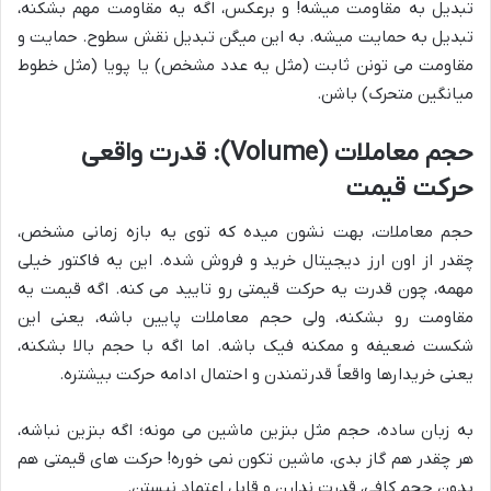
تبدیل به مقاومت میشه! و برعکس، اگه یه مقاومت مهم بشکنه،
تبدیل به حمایت میشه. به این میگن تبدیل نقش سطوح. حمایت و
مقاومت می تونن ثابت (مثل یه عدد مشخص) یا پویا (مثل خطوط
میانگین متحرک) باشن.
حجم معاملات (Volume): قدرت واقعی
حرکت قیمت
حجم معاملات، بهت نشون میده که توی یه بازه زمانی مشخص،
چقدر از اون ارز دیجیتال خرید و فروش شده. این یه فاکتور خیلی
مهمه، چون قدرت یه حرکت قیمتی رو تایید می کنه. اگه قیمت یه
مقاومت رو بشکنه، ولی حجم معاملات پایین باشه، یعنی این
شکست ضعیفه و ممکنه فیک باشه. اما اگه با حجم بالا بشکنه،
یعنی خریدارها واقعاً قدرتمندن و احتمال ادامه حرکت بیشتره.
به زبان ساده، حجم مثل بنزین ماشین می مونه؛ اگه بنزین نباشه،
هر چقدر هم گاز بدی، ماشین تکون نمی خوره! حرکت های قیمتی هم
بدون حجم کافی، قدرت ندارن و قابل اعتماد نیستن.