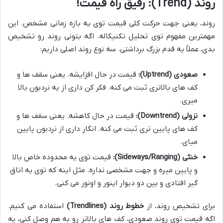
روند (Trend): رفیق راه قیمت!
روند، یعنی جهت حرکت کلی قیمت توی یه بازه زمانی مشخص. این
مهمترین مفهوم توی تحلیل تکنیکاله. اگه بتونی روند رو تشخیص
بدی، عملاً یه قدم بزرگ برداشتی. سه نوع روند اصلی داریم:
صعودی (Uptrend):
قیمت در حال افزایشه. یعنی سقف ها و
کف های بالاتری ثبت می کنه. فکر کن داری از یه نردبون بالا
میری.
نزولی (Downtrend):
قیمت در حال کاهشه. یعنی سقف ها و
کف های پایین تری ثبت می کنه. انگار داری از نردبون پایین
میای.
خنثی (Sideways/Ranging):
قیمت توی یه محدوده خاص بالا
و پایین میره و جهت مشخصی نداره. مثل اینه که توی یه اتاق
گیر افتادی و بین دو دیوار اینور و اونور می کنی.
برای تشخیص روند، از
خطوط روند (Trendlines)
استفاده می کنیم.
اگه قیمت توی روند صعودی، کف های بالاتر رو به هم وصل کنی، یه