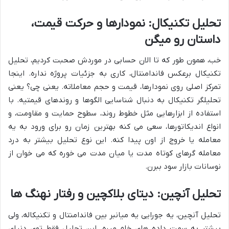
تحلیل تکنیکال: نمودارها و حرکت قیمت،
داستان رو میگن
خب، همون طور که تا الان حسابی در موردش صحبت کردیم، تحلیل
تکنیکال برعکس فاندامنتال، کاری به جزئیات پروژه نداره. اینجا
تمرکز اصلی روی نمودارها، قیمت و حجم معاملاته. یعنی چی؟ یعنی
تحلیلگر تکنیکال به دنبال شناسایی الگوها و روندهای قیمتیه. با
استفاده از ابزارهایی مثل خطوط روند، سطوح حمایت و مقاومت، و
انواع اندیکاتورها، سعی می کنه بهترین زمان رو برای ورود به یه
معامله یا خروج از اون پیدا کنه. این نوع تحلیل بیشتر به درد
معامله گرهای کوتاه مدت یا میان مدت می خوره که می خوان از
نوسانات بازار سود ببرن.
تحلیل آنچین: دیتای بلاکچین و رفتار نهنگ ها
تحلیل آنچین، یه جورایی یه میانبر بین فاندامنتال و تکنیکاله، ولی
بیشتر به سمت داده های خام میره. این تحلیل فقط توی دنیای