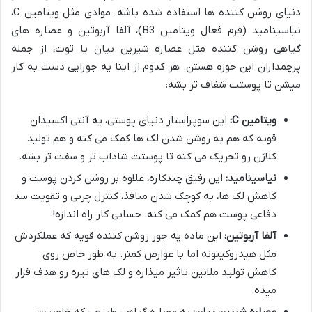
دنیای روشن کننده ها استفاده شده باشه. موادی مثل ویتامین C،
نیاسینامید (فرم فعال ویتامین B3)، آلفا آربوتین و عصاره های
گیاهی روشن کننده مثل عصاره شیرین بیان یا توت، از جمله
پرچمداران این حوزه هستن. هر کدوم از اینا یه جورایی دست به کار
میشن تا پوستت شفاف تر بشه:
ویتامین C:
این سوپراستار دنیای پوستی، یه آنتی اکسیدان
قویه که هم به روشن شدن لک ها کمک می کنه و هم تولید
کلاژن رو تحریک می کنه تا پوستت شاداب تر و سفت تر بشه.
نیاسینامید:
این رفیق چندکاره، علاوه بر روشن کردن پوست و
کاهش لک ها، به کوچک شدن منافذ، کنترل چربی و تقویت سد
دفاعی پوست هم کمک می کنه. حسابی کار راه اندازه!
آلفا آربوتین:
این ماده یه جور روشن کننده قویه که عملکردش
مثل هیدروکینونه اما با عوارض کمتر. به طور خاص روی
کاهش تولید ملانین تاثیر میذاره و لک های تیره رو هدف قرار
میده.
عصاره شیرین بیان:
یه عصاره گیاهی طبیعی که خاصیت