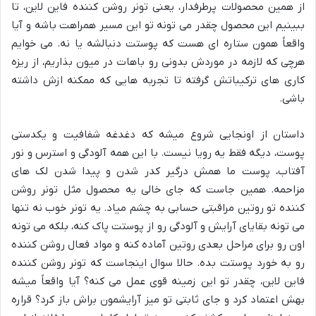
از همین محصولات پرطرفدار، یعنی تونر روشن کننده فاین لاین، تا
ببینیم این محصول چقدر می تونه تو این مسیر همراهت باشه و آیا
واقعاً همون ستاره ای هست که پوستت دنبالشه یا نه. می خوایم
هرچی که لازمه در موردش بدونی رو باهات در میون بذاریم، از ریزه
کاری های ترکیباتش گرفته تا تجربه هایی که ممکنه ازش داشته
باشی.
داستان از اونجایی شروع میشه که دغدغه شفافیت و یکدستی
پوست، دیگه فقط یه رویا نیست. با این همه آلودگی و استرس و نور
آفتاب، پوست ما همش درگیر کدر شدن و پیدا شدن لک های
مزاحمه. همین جاست که جای خالی یه محصول مثل تونر روشن
کننده تو روتین مراقبتی حسابی به چشم میاد. یه تونر خوب نه تنها
می تونه بقایای آرایش و آلودگی رو از پوستت پاک کنه، بلکه می تونه
اون رو برای مراحل بعدی روتین آماده کنه و مواد فعال روشن کننده
رو به خورد پوستت بده. حالا سوال اینجاست که تونر روشن کننده
فاین لاین، چقدر تو این زمینه قوی عمل می کنه؟ آیا واقعاً میشه
بهش اعتماد کرد و جای ثابتی تو میز آرایشمون براش باز کرد؟ قراره