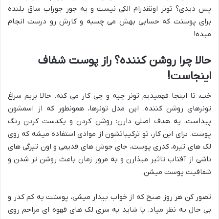
پس دیدی؟ تونر اونقدرام الکی نیست و یه جور جوراب ساق بلنده
برای پوستت که حسابی بهش می چسبه و کارش رو درست انجام
میده!
حالا چرا روشن کننده؟ راز پوست شفاف
اینجاست!
خب، تا اینجا فهمیدیم تونر چیه و چی کار می کنه. حالا بریم سراغ
تونرهای روشن کننده. این مدل تونرها، همونطور که از اسمشون
پیداست، یه هدف اصلی دارن: روشن کردن و یکدست کردن رنگ
پوست. برای این کار، تو ترکیباتشون از موادی استفاده میشه که روی
لک های تیره، کدری پوست، جای جوش های قدیمی و اون تیرگی های
ناشی از آفتاب تاثیر میذارن و به مرور زمان باعث روشن تر شدن و
شفافیت پوست میشن.
تصور کن هر روز صبح که از خواب بیدار میشی، پوستت یه کم کدر و
بی حال به نظر میاد. یا شاید یه سری لک های قهوه ای مزاحم روی