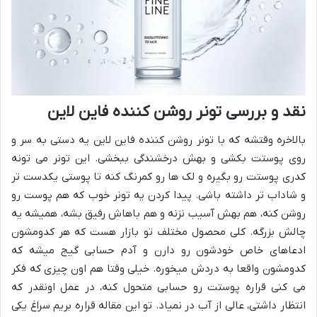
نقد و بررسی تونر روشن کننده فاین لاین
بالاخره وقتشه که با تونر روشن کننده فاین لاین یه دستی به سر و
روی پوستت بکشی و بهش درخشندگی ببخشی. این تونر می تونه
کدری پوستت رو بگیره و لک ها رو کمرنگ کنه تا پوستی یکدست تر
و شاداب تر داشته باشی. پیدا کردن یه تونر خوب که هم پوست رو
روشن کنه، هم بهش آسیب نزنه و هم باهاش رفیق بشه، همیشه یه
چالش بزرگه. کلی محصول مختلف تو بازار هست که هر کدومشون
ادعاهای خاص خودشون رو دارن و آدم حسابی گیج میشه که
کدومشون واقعا به دردش میخوره. خیلی وقتا هم اون چیزی که فکر
می کنی قراره پوستت رو حسابی متحول کنه، در عمل اونقدر که
انتظار داشتی، عالی از آب در نمیاد. تو این مقاله قراره بریم سراغ یکی