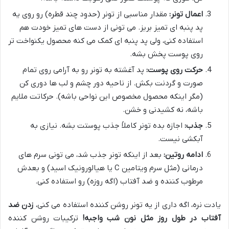
اعمال تونر:
مقدار مناسبی از تونر (حدود چند قطره) رو روی یه
پد پنبه ای تمیز بریز. می تونی از دست های تمیز خودت هم
استفاده کنی، ولی پد پنبه ای کمک می کنه محصول یکنواخت تر
روی پوست پخش بشه.
حرکت روی پوست:
پد آغشته به تونر رو به آرامی روی تمام
صورت و گردنت بکش. از ناحیه دور چشم و لب ها دوری کن
(مگر اینکه محصول مخصوص این نواحی باشه). حرکاتت ملایم
باشه، نه کشیدنی و خشن.
جذب:
اجازه بده تونر کاملاً جذب پوستت بشه. نیازی به
آبکشی نیست.
ادامه روتین:
بعد از اینکه تونر جذب شد، می تونی سرم های
درمانی (مثل سرم ویتامین C یا هیالورونیک اسید) و بعدش
مرطوب کننده و ضد آفتاب (اگه روزه) رو استفاده کنی.
یادت نره، اگه داری از یه تونر روشن کننده استفاده می کنی،
زدن ضد
آفتاب در طول روز مثل نون شب واجبه!
ترکیبات روشن کننده