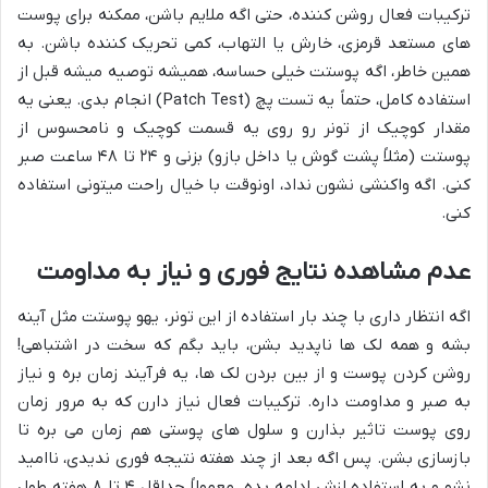
ترکیبات فعال روشن کننده، حتی اگه ملایم باشن، ممکنه برای پوست
های مستعد قرمزی، خارش یا التهاب، کمی تحریک کننده باشن. به
همین خاطر، اگه پوستت خیلی حساسه، همیشه توصیه میشه قبل از
استفاده کامل، حتماً یه تست پچ (Patch Test) انجام بدی. یعنی یه
مقدار کوچیک از تونر رو روی یه قسمت کوچیک و نامحسوس از
پوستت (مثلاً پشت گوش یا داخل بازو) بزنی و ۲۴ تا ۴۸ ساعت صبر
کنی. اگه واکنشی نشون نداد، اونوقت با خیال راحت میتونی استفاده
کنی.
عدم مشاهده نتایج فوری و نیاز به مداومت
اگه انتظار داری با چند بار استفاده از این تونر، یهو پوستت مثل آینه
بشه و همه لک ها ناپدید بشن، باید بگم که سخت در اشتباهی!
روشن کردن پوست و از بین بردن لک ها، یه فرآیند زمان بره و نیاز
به صبر و مداومت داره. ترکیبات فعال نیاز دارن که به مرور زمان
روی پوست تاثیر بذارن و سلول های پوستی هم زمان می بره تا
بازسازی بشن. پس اگه بعد از چند هفته نتیجه فوری ندیدی، ناامید
نشو و به استفاده ازش ادامه بده. معمولاً حداقل ۴ تا ۸ هفته طول