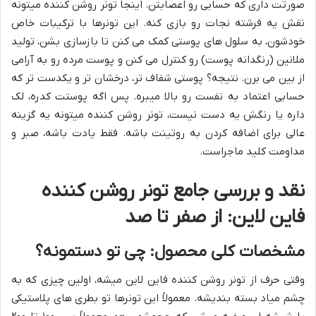
صورتت داری که حسابی رو اعصابتن. اینجا تونر روشن کننده میتونه
نقش یه فرشته نجات رو بازی کنه. این تونرها با ترکیبات خاص
خودشون، به سلول های پوستی کمک می کنن تا بازسازی بشن، تولید
ملانین (رنگدانه پوست) رو کنترل می کنن و پوست مرده رو به آرامی
از بین می برن. نتیجه؟ پوستی شفاف تر، درخشان تر و یکدست تر که
حسابی اعتماد به نفست رو بالا میبره. پس اگه پوستت کدره، لک
داره یا رنگش یه دست نیست، تونر روشن کننده میتونه یه گزینه
عالی برای اضافه کردن به روتینت باشه. فقط یادت باشه، صبر و
مداومت کلید ماجراست.
نقد و بررسی جامع تونر روشن کننده
فاین لاین: از صفر تا صد
مشخصات کلی محصول: چی تو دستمونه؟
وقتی حرف از تونر روشن کننده فاین لاین میشه، اولین چیزی که به
چشم میاد بسته بندیشه. معمولاً این تونرها تو بطری های پلاستیکی