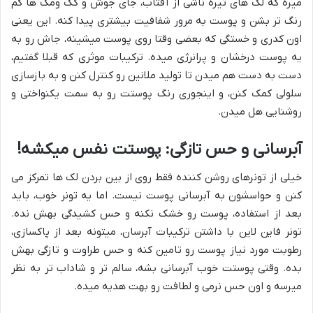
میره که لک های تیره ناشی از آفتاب، جای جوش و کک ومک ها کم
رنگ تر بشن و پوست به مرور شفافیت بیشتری پیدا کنه. این یعنی
اون کدری و خستگی که بعضی وقتا روی پوست میشینه، جاش رو به
یه پوست درخشان و پرانرژی میده. ترکیبات موثری که قبلا گفتیم،
دست به دست هم میدن تا تولید ملانین رو کنترل کنن و به بازسازی
سلولی کمک کنن، و اینجوری رنگ پوستت رو به سمت یکنواختی و
روشنایی هل میدن.
آبرسانی و حس تازگی: پوستت نفس میکشه!
خیلی از تونرهای روشن کننده فقط روی از بین بردن لک ها تمرکز می
کنن و حواسشون به آبرسانی پوست نیست. اما یه تونر خوب، باید
بعد از استفاده، پوست رو خشک نکنه و حس کشیدگی بهش نده.
تونر فاین لاین با داشتن ترکیبات آبرسان، میتونه بعد از پاکسازی،
رطوبت مورد نیاز پوست رو تامین کنه و حس طراوت و تازگی بهش
بده. وقتی پوستت خوب آبرسانی بشه، سالم تر و شاداب تر به نظر
میرسه و اون حس نرمی و لطافت رو بهت هدیه میده.