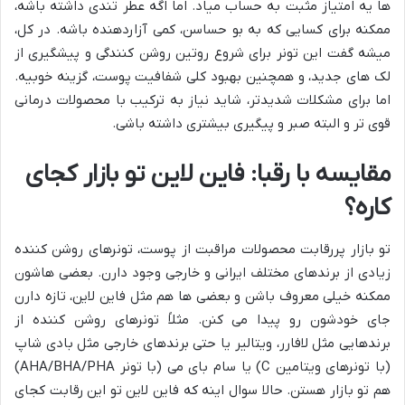
ها یه امتیاز مثبت به حساب میاد. اما اگه عطر تندی داشته باشه،
ممکنه برای کسایی که به بو حساسن، کمی آزاردهنده باشه. در کل،
میشه گفت این تونر برای شروع روتین روشن کنندگی و پیشگیری از
لک های جدید، و همچنین بهبود کلی شفافیت پوست، گزینه خوبیه.
اما برای مشکلات شدیدتر، شاید نیاز به ترکیب با محصولات درمانی
قوی تر و البته صبر و پیگیری بیشتری داشته باشی.
مقایسه با رقبا: فاین لاین تو بازار کجای
کاره؟
تو بازار پررقابت محصولات مراقبت از پوست، تونرهای روشن کننده
زیادی از برندهای مختلف ایرانی و خارجی وجود دارن. بعضی هاشون
ممکنه خیلی معروف باشن و بعضی ها هم مثل فاین لاین، تازه دارن
جای خودشون رو پیدا می کنن. مثلاً تونرهای روشن کننده از
برندهایی مثل لافارر، ویتالیر یا حتی برندهای خارجی مثل بادی شاپ
(با تونرهای ویتامین C) یا سام بای می (با تونر AHA/BHA/PHA)
هم تو بازار هستن. حالا سوال اینه که فاین لاین تو این رقابت کجای