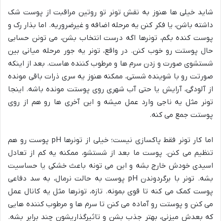
شاید خیلی ها هنوز به نقش تونر تو روتین مراقبت از پوست شک
داشته باشن، یا فکر کنن یه مرحله اضافه و غیرضروریه. اما بذار رک و
پوست کنده بگم، تونرها اگه درست انتخاب بشن، می تونن حسابی
حال پوستت رو خوب کنن. در واقع، تونر یه جور مرحله میانی بین
شستشوی صورت و زدن سرم ها و مرطوب کننده هاست. بعد از اینکه
صورتت رو با شوینده شستی، ممکنه هنوز یه سری ذرات باقی مونده
از آلودگی، آرایش یا حتی آب شهری روی پوستت مونده باشه. اینجا
تونر مثل یه ناجی وارد عمل میشه و این آخری ها رو هم از روی
پوستت جمع می کنه.
اما کار تونر فقط پاکسازی نیست؛ خیلی از تونرها pH پوست رو هم
تنظیم می کنن. پوست ما بعد از شستشو، ممکنه یه کم از تعادل
اسیدی خودش خارج بشه و این می تونه باعث خشکی یا حساسیت
بشه. تونر با برگردوندن pH پوست به حالت نرمال، به سد دفاعی
پوست کمک می کنه تا قوی بمونه. تازه، تونرها مثل یه کانال عمل
می کنن و پوستت رو آماده می کنن تا سرم ها و مرطوب کننده هایی
که بعدش میزنی، بهتر جذب بشن و تاثیرگذاریشون چند برابر بشه.