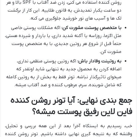
روشن کننده استفاده می کنی، زدن ضد آفتاب با SPF بالا و هر
دو ساعت یکبار تمدیدش، یه قانون طلاییه. این کار از برگشت
لک ها و آسیب های نور خورشید جلوگیری می کنه.
با متخصص پوستت مشورت کن:
اگه مشکلات پوستی خاصی
مثل اگزما، روزاسه یا آکنه شدید داری، یا باردار و شیرده هستی،
حتماً قبل از شروع هر روتین جدیدی، با یه متخصص پوست
مشورت کن.
به روتینت وفادار باش:
اگه روتین پوستی منظمی نداری،
اضافه کردن یه محصول جدید به تنهایی شاید اونقدر که
میخوای تاثیرگذار نباشه. تونر فقط یه بخش از یه روتین کامله
که شامل شوینده، سرم، مرطوب کننده و ضد آفتاب میشه.
جمع بندی نهایی: آیا تونر روشن کننده
فاین لاین رفیق پوستت میشه؟
خب، رسیدیم به ایستگاه آخر! بعد از این همه بررسی و تحلیل،
وقتشه که یه نتیجه گیری نهایی داشته باشیم. تونر روشن کننده