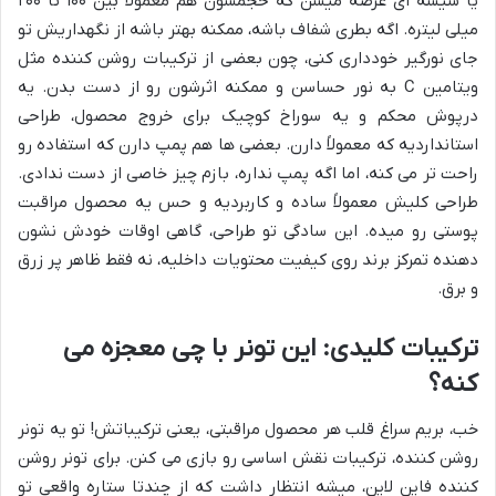
یا شیشه ای عرضه میشن که حجمشون هم معمولاً بین ۱۰۰ تا ۲۰۰
میلی لیتره. اگه بطری شفاف باشه، ممکنه بهتر باشه از نگهداریش تو
جای نورگیر خودداری کنی، چون بعضی از ترکیبات روشن کننده مثل
ویتامین C به نور حساسن و ممکنه اثرشون رو از دست بدن. یه
درپوش محکم و یه سوراخ کوچیک برای خروج محصول، طراحی
استانداردیه که معمولاً دارن. بعضی ها هم پمپ دارن که استفاده رو
راحت تر می کنه، اما اگه پمپ نداره، بازم چیز خاصی از دست ندادی.
طراحی کلیش معمولاً ساده و کاربردیه و حس یه محصول مراقبت
پوستی رو میده. این سادگی تو طراحی، گاهی اوقات خودش نشون
دهنده تمرکز برند روی کیفیت محتویات داخلیه، نه فقط ظاهر پر زرق
و برق.
ترکیبات کلیدی: این تونر با چی معجزه می
کنه؟
خب، بریم سراغ قلب هر محصول مراقبتی، یعنی ترکیباتش! تو یه تونر
روشن کننده، ترکیبات نقش اساسی رو بازی می کنن. برای تونر روشن
کننده فاین لاین، میشه انتظار داشت که از چندتا ستاره واقعی تو