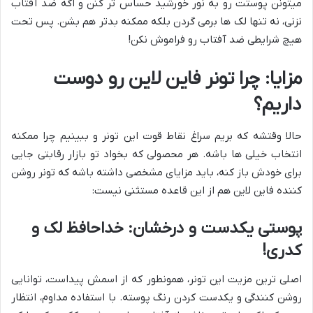
میتونن پوستت رو به نور خورشید حساس تر کنن و اگه ضد آفتاب
نزنی، نه تنها لک ها برمی گردن بلکه ممکنه بدتر هم بشن. پس تحت
هیچ شرایطی ضد آفتاب رو فراموش نکن!
مزایا: چرا تونر فاین لاین رو دوست
داریم؟
حالا وقتشه که بریم سراغ نقاط قوت این تونر و ببینیم چرا ممکنه
انتخاب خیلی ها باشه. هر محصولی که بخواد تو بازار رقابتی جایی
برای خودش باز کنه، باید مزایای مشخصی داشته باشه که تونر روشن
کننده فاین لاین هم از این قاعده مستثنی نیست:
پوستی یکدست و درخشان: خداحافظ لک و
کدری!
اصلی ترین مزیت این تونر، همونطور که از اسمش پیداست، توانایی
روشن کنندگی و یکدست کردن رنگ پوسته. با استفاده مداوم، انتظار