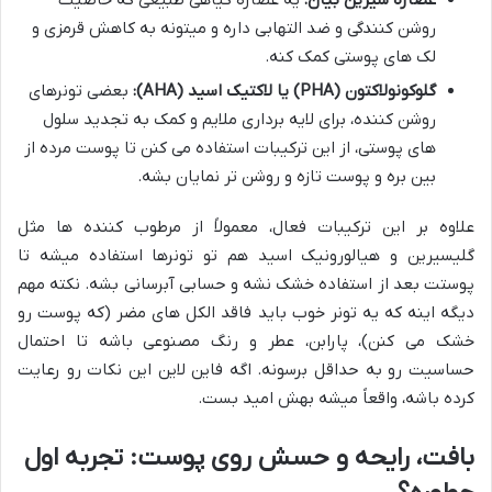
روشن کنندگی و ضد التهابی داره و میتونه به کاهش قرمزی و
لک های پوستی کمک کنه.
گلوکونولاکتون (PHA) یا لاکتیک اسید (AHA):
بعضی تونرهای
روشن کننده، برای لایه برداری ملایم و کمک به تجدید سلول
های پوستی، از این ترکیبات استفاده می کنن تا پوست مرده از
بین بره و پوست تازه و روشن تر نمایان بشه.
علاوه بر این ترکیبات فعال، معمولاً از مرطوب کننده ها مثل
گلیسیرین و هیالورونیک اسید هم تو تونرها استفاده میشه تا
پوستت بعد از استفاده خشک نشه و حسابی آبرسانی بشه. نکته مهم
دیگه اینه که یه تونر خوب باید فاقد الکل های مضر (که پوست رو
خشک می کنن)، پارابن، عطر و رنگ مصنوعی باشه تا احتمال
حساسیت رو به حداقل برسونه. اگه فاین لاین این نکات رو رعایت
کرده باشه، واقعاً میشه بهش امید بست.
بافت، رایحه و حسش روی پوست: تجربه اول