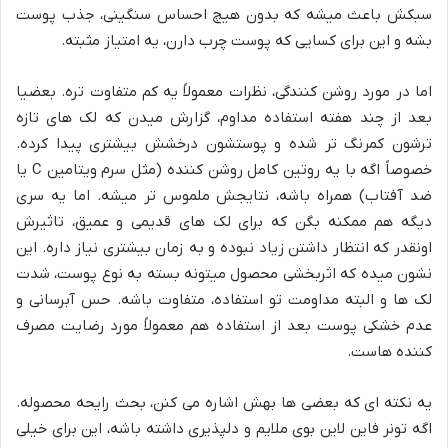
سبکش باعث میشه که بدون هیچ احساس سنگینی، جذب پوست
بشه و این برای کسایی که پوست چرب دارن، یه امتیاز مثبته.
اما در مورد روشن کنندگی، نظرات معمولاً یه کم متفاوت تره. بعضیا
بعد از چند هفته استفاده مداوم، گزارش میدن که لک های تازه
ترشون کمرنگ تر شده و پوستشون درخشش بیشتری پیدا کرده.
خصوصاً اگه با یه روتین کامل روشن کننده (مثل سرم ویتامین C یا
ضد آفتاب) همراه باشه، نتایجش ملموس تر میشه. اما یه سری
دیگه هم ممکنه بگن که برای لک های قدیمی و عمیق، تاثیرش
اونقدر که انتظار داشتن زیاد نبوده و به زمان بیشتری نیاز داره. این
نشون میده که اثربخشی محصول میتونه بسته به نوع پوست، شدت
لک ها و البته مداومت تو استفاده، متفاوت باشه. حس آبرسانی و
عدم خشکی پوست بعد از استفاده هم معمولاً مورد رضایت مصرف
کننده هاست.
یه نکته ای که بعضی ها بهش اشاره می کنن، بحث رایحه محصوله.
اگه تونر فاین لاین بوی ملایم و دلپذیری داشته باشه، این برای خیلی