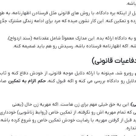
اشه.
ل از اینکه بره دادگاه، با روش های قانونی مثل فرستادن اظهارنامه، به طو
ه و تمکین کنه. این کار نشون میده که مرد برای ادامه زندگی مشترک جدّی
و به دادگاه ارائه بده. این مدارک معمولاً شامل عقدنامه (سند ازدواج)،
. اگه اظهارنامه فرستاده باشه، رسیدش رو هم باید ضمیمه کنه.
فاعیات قانونی)
روبرو شد، میتونه با ارائه دلایل موجه قانونی، از خودش دفاع کنه و ثاب
ایل رو دادگاه بررسی می کنه و اگه قبول کنه،
حکم الزام به تمکین
صاد
این یه حق خیلی مهم برای زن هاست. اگه مهریه زن حال (یعنی
نی که تمام مهریه اش رو نگرفته، از تمکین خاص (روابط زناشویی) خودداری
باید قبل از گرفتن مهریه، با رضایت خودش تمکین خاص رو شروع کرده باشه.
داره.