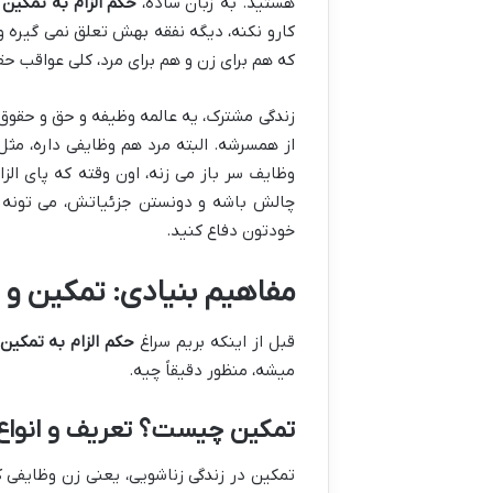
هستید. به زبان ساده،
حکم الزام به تمکین
ی
کارو نکنه، دیگه نفقه بهش تعلق نمی گیره 
که هم برای زن و هم برای مرد، کلی عواقب حق
زندگی مشترک، یه عالمه وظیفه و حق و حقوق 
از همسرشه. البته مرد هم وظایفی داره، مثل 
وظایف سر باز می زنه، اون وقته که پای الزا
چالش باشه و دونستن جزئیاتش، می تونه ک
خودتون دفاع کنید.
مفاهیم بنیادی: تمکین و ا
قبل از اینکه بریم سراغ
حکم الزام به تمکین
میشه، منظور دقیقاً چیه.
تمکین چیست؟ تعریف و انواع
تمکین در زندگی زناشویی، یعنی زن وظایفی