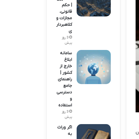
| حکم
قانونی،
مجازات و
کلاهبردار
ی
3 روز
پیش
سامانه
ابلاغ
خارج از
کشور |
راهنمای
جامع
دسترسی
و
استفاده
3 روز
پیش
اگر وراث
ن
به