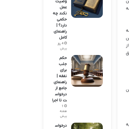
ن
وصیت
عمل
ه
نکند چه
حکمی
دارد؟ |
ه
راهنمای
کامل
ن
4 روز
ز
پیش
ق
حکم
جلب
برای
نفقه |
راهنمای
جامع از
ن
درخواس
ت تا اجرا
1
هفته
پیش
ه
درخواس