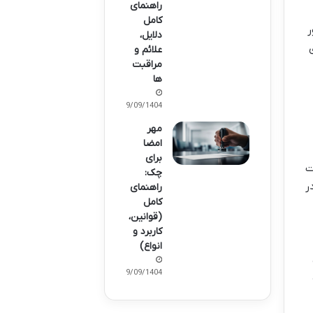
راهنمای
کامل
ر
دلایل،
علائم و
مراقبت‌
ها
29/09/1404
مهر
امضا
برای
ت
چک:
ر
راهنمای
کامل
(قوانین،
کاربرد و
انواع)
29/09/1404