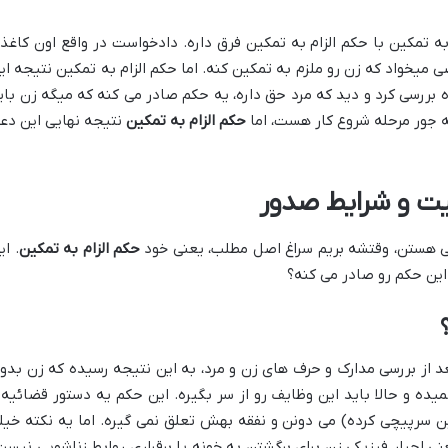
ه تمکین با حکم الزام به تمکین فرق داره. دادخواست در واقع اون کاغذ
میخواد که زن رو ملزم به تمکین کنه. اما حکم الزام به تمکین نتیجه ای
 بررسی کرد و دید که مرد حق داره، یه حکم صادر می کنه که میگه زن بای
 جور مرحله شروع کار هست، اما
حکم الزام به تمکین
نتیجه نهایی این دعو
یت و شرایط صدور
چی هستن، وقتشه بریم سراغ اصل مطلب، یعنی خود
حکم الزام به تمکین
. ای
این حکم رو صادر می کنه؟
د از بررسی مدارک و حرف های زن و مرد، به این نتیجه رسیده که زن بدو
ده و حالا باید این وظایف رو از سر بگیره. این حکم یه دستور قضائیه 
ن سرپیچی کرده) می دونن و نفقه بهش تعلق نمی گیره. اما یه نکته خیل
ی اجبار فیزیکی زن برای برگشتن به خونه یا برقراری روابط زناشویی نیست