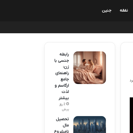
نفقه
جنین
رابطه
جنسی با
زن:
راهنمای
جامع
ارگاسم و
لذت
بیشتر
2 روز
پیش
تحصیل
مال
نامشروع