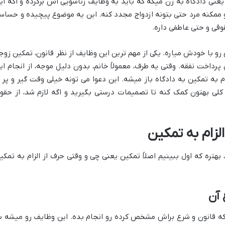
عنی دادگاه به زن میگه که باید به وظایف زناشویی اش برگرده و اگه ای
و ممکنه مرد حتی بتونه ازدواج مجدد کنه. این یه موضوع پیچیده و حساس
وقی و حتی عاطفی داره.
رو با خودش میاره. یکی از مهم ترین این وظایف از نظر قانون، تمکین زوج
پرداخت نفقه. وقتی یه طرف، معمولاً خانم، بدون دلیل موجه، از انجام ای
م به تمکین به دادگاه باز میشه. این دعوا می تونه خیلی وقت گیر و پر ا
لی بهتون کمک کنه تا تصمیمات درستی بگیرید و اگه لازم شد، از حقو
لزام به تمکین
، بهتره که اول ببینیم اصلاً تمکین یعنی چی و وقتی حرف از الزام به تمکی
 آن
 که قانون و شرع براش مشخص کرده رو انجام بده. این وظایف رو میشه ب