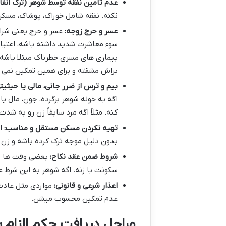
عدم تأمین نفقه توسط شوهر (ترک انفاق – ماده ۱۱۲۹ 
نکنه. نفقه شامل خوراک، پوشاک، مسکن
عسر و حرج زوجه:
عسر و حرج یعنی شرای
سوء معاشرت شدید داشته باشه، اعتیاد 
بیماری های مسری خطرناک مبتلا باشه. ت
براش مشقته و برای همین تمکین نمی ک
بیم و ترس از ضرر جانی، مالی یا حیثیتی (ماده ۱۱۱۵ ق
اگه به خونه شوهر برگرده، جون، مال یا
کنه. مثلاً اگه مرد سابقاً زن رو به ش
تهیه نکردن مسکن مستقل و مناسب:
اگ
بدون دلیل موجه ترک کرده باشه و زن ج
شروط ضمن عقد نکاح:
بعضی وقت ها زن 
سکونت با زنه. اگه شوهر به این شرط ع
اعذار شرعی و قانونی:
مواردی مثل عادت 
عدم تمکین محسوب میشن.
مراحل دریافت حکم الزام 