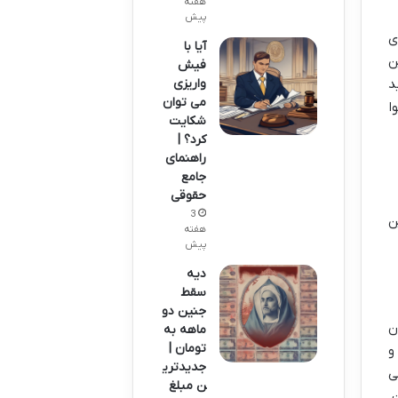
هفته
پیش
ی
آیا با
ن
فیش
واریزی
د
می توان
ا
شکایت
کرد؟ |
راهنمای
جامع
حقوقی
3
ن
هفته
پیش
دیه
سقط
جنین دو
ن
ماهه به
تومان |
و
جدیدتری
ی
ن مبلغ
.