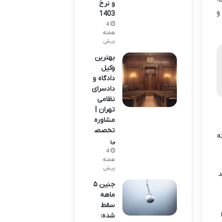
و نرخ
و
1403
4
هفته
پیش
بهترین
وکیل
دادگاه و
دادسرای
نظامی
تهران |
مشاوره
تخصص
ه
ی
4
هفته
پیش
د
جنین ۵
ماهه
سقط
شده: