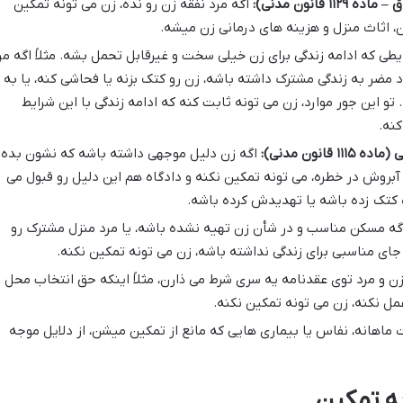
قانون مدنی):
اگه مرد نفقه زن رو نده، زن می تونه تمکین
، اثاث منزل و هزینه های درمانی زن میشه.
طی که ادامه زندگی برای زن خیلی سخت و غیرقابل تحمل بشه. مثلاً اگه مر
مضر به زندگی مشترک داشته باشه، زن رو کتک بزنه یا فحاشی کنه، یا به
و این جور موارد، زن می تونه ثابت کنه که ادامه زندگی با این شرایط
نه.
انون مدنی):
اگه زن دلیل موجهی داشته باشه که نشون بده
 آبروش در خطره، می تونه تمکین نکنه و دادگاه هم این دلیل رو قبول می
دت کتک زده باشه یا تهدیدش کرده باشه.
ه مسکن مناسب و در شأن زن تهیه نشده باشه، یا مرد منزل مشترک رو
ای مناسبی برای زندگی نداشته باشه، زن می تونه تمکین نکنه.
و مرد توی عقدنامه یه سری شرط می ذارن، مثلاً اینکه حق انتخاب محل
مل نکنه، زن می تونه تمکین نکنه.
ماهانه، نفاس یا بیماری هایی که مانع از تمکین میشن، از دلایل موجه
به تمکین