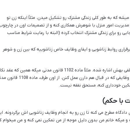
شه که به طور کلی زندگی مشترک رو تشکیل میدن. مثلاً اینکه زن تو
 مدیریت امور منزل با شوهرش همکاری کنه و از تصمیمات اون در چارچوب
 جایی رو برای زندگی مشترک انتخاب کرده (البته با رعایت شرایط مناسب
قراری روابط زناشویی و ایفای وظایف خاص زناشوییه که بین زن و شوهر
هم تو مواد مختلفی بهش اشاره شده. مثلاً ماده 1102 قانون مدنی میگه همین که عقد ن
دائم درست خونده بشه، زن و شوهر باید به وظایفی که در قبال هم دارن عمل کنن. از اون طرف، ماده 
مکین خودداری کنه، مستحق نفقه نیست.
ت با حکم)
 دادگاه مطرح می کنه تا زن رو به انجام وظایف زناشویی اش برگردونه. ای
 و میگه خانم من بدون دلیل موجه از من تمکین نمی کنه و من میخوام ک