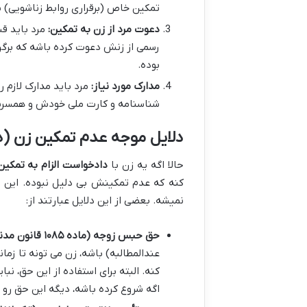
تمکین خاص (برقراری روابط زناشویی) ب
دعوت مرد از زن به تمکین:
مرد باید قب
رسمی از زنش دعوت کرده باشه که برگرد
بوده.
مدارک مورد نیاز:
مرد باید مدارک لازم ر
شناسنامه و کارت ملی خودش و همسرشه
دلایل موجه عدم تمکین زن (د
حالا اگه یه زن با
دادخواست الزام به تمکین
کنه که عدم تمکینش بی دلیل نبوده. این دل
نمیشه. بعضی از این دلایل عبارتند از:
حق حبس زوجه (ماده ۱۰۸۵ قانون مدنی):
عندالمطالبه) باشه، زن می تونه تا زما
کنه. البته برای استفاده از این حق، ن
اگه شروع کرده باشه، دیگه این حق رو ن