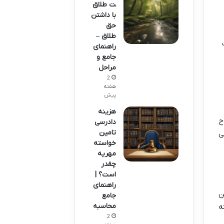
ت طلاق
با داشتن
حق
طلاق –
راهنمای
جامع و
مراحل
2
هفته
پیش
هزینه
کاح
دادرسی
تامین
1108 قانون مدنی
خواسته
مهریه
چقدر
است؟ |
راهنمای
ن
جامع
محاسبه
ه
2