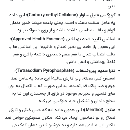
بدن.
کربوکسی متیل سلولز (Carboxymethyl Cellulose):
این ماده
یه عامل غلظت دهنده است. یعنی باعث میشه خمیر دندان
قوام و بافت مناسبی داشته باشه و از روی مسواک نریزه.
اسانس تایید شده بهداشتی (Approved Health Essence):
این همون راز طعم بی نظیر نعناع و طالبیه! این اسانس ها با
دقت انتخاب شدن تا هم طعم دلپذیری داشته باشن و هم
کاملاً بهداشتی و ایمن باشن.
تترا سدیم پیروفسفات (Tetrasodium Pyrophosphate):
اسمش کمی سخته، ولی کارش عالیه! این ماده یه عامل ضد
جرم و ضد پلاک قدرتمنده. به این صورت که با اتصال به یون
های کلسیم و منیزیم موجود در بزاق، از چسبیدن اون ها به
سطح دندان و تشکیل جرم جلوگیری می کنه.
منتول (Menthol):
این همون ماده ایه که حس خنکی و تازگی
نعناع رو تو دهانتون ایجاد می کنه. منتول همچنین خواص ضد
باکتریایی ملایمی هم داره و به خوشبو شدن دهان کمک می