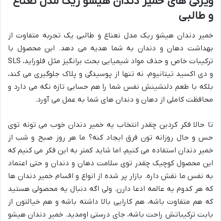
ویژگی های خمیر دندان هیشو ریک مدل نعناع
و طالبی
خمیر دندان هیشو ریک مدل نعناع و طالبی یک تجربه متفاوت از
بهداشت دهان و دندان به شما هدیه می دهد. این محصول با
ترکیبات خاص و حذف مواد شیمیایی بحث برانگیز مثل فلوراید، SLS
و دی اکسید تیتانیوم، نه تنها از پوسیدگی و پلاک جلوگیری می کند،
بلکه با طعم دلنشینش نفس شما را هم حسابی تازه نگه می دارد و
محافظت کاملی از دهان و دندان های شما به عمل می آورد.
تا حالا فکر کردین چقدر انتخاب یه خمیر دندان خوب می تونه توی
حس و حال روزانه تون فرق ایجاد کنه؟ ما هر روز صبح و شب از
خمیر دندان استفاده می کنیم، اما شاید کمتر به این فکر می کنیم که
این محصول کوچیک چقدر توی سلامت دهان و دندان و حتی اعتماد
به نفس ما نقش داره. بازار پر شده از انواع و اقسام خمیر دندان ها
که هر کدوم یه عالمه ادعا دارن. ولی اگه دنبال یه محصولی هستید
که هم متفاوت باشه، هم کارایی بالا داشته باشه و هم خیالتون از
بابت ترکیباتش راحت باشه، جای درستی اومدید. خمیر دندان هیشو