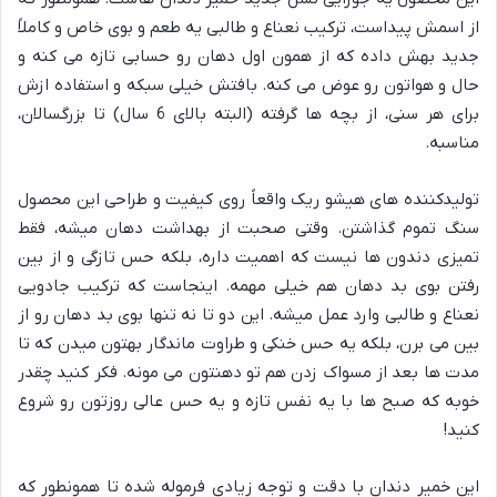
از اسمش پیداست، ترکیب نعناع و طالبی یه طعم و بوی خاص و کاملاً
جدید بهش داده که از همون اول دهان رو حسابی تازه می کنه و
حال و هواتون رو عوض می کنه. بافتش خیلی سبکه و استفاده ازش
برای هر سنی، از بچه ها گرفته (البته بالای 6 سال) تا بزرگسالان،
مناسبه.
تولیدکننده های هیشو ریک واقعاً روی کیفیت و طراحی این محصول
سنگ تموم گذاشتن. وقتی صحبت از بهداشت دهان میشه، فقط
تمیزی دندون ها نیست که اهمیت داره، بلکه حس تازگی و از بین
رفتن بوی بد دهان هم خیلی مهمه. اینجاست که ترکیب جادویی
نعناع و طالبی وارد عمل میشه. این دو تا نه تنها بوی بد دهان رو از
بین می برن، بلکه یه حس خنکی و طراوت ماندگار بهتون میدن که تا
مدت ها بعد از مسواک زدن هم تو دهنتون می مونه. فکر کنید چقدر
خوبه که صبح ها با یه نفس تازه و یه حس عالی روزتون رو شروع
کنید!
این خمیر دندان با دقت و توجه زیادی فرموله شده تا همونطور که