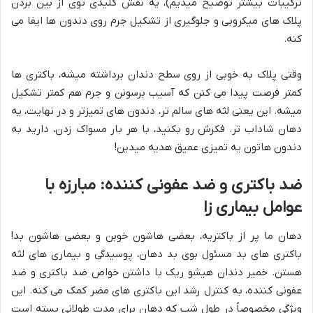
ترکیبات بیشتر توضیح میدیم)، یه نقش کلیدی توی از بین بردن
پلاک های میکروبی و جلوگیری از تشکیل جرم روی دندون ها ایفا می
کنه.
وقتی پلاک به خوبی از روی سطح دندان برداشته میشه، باکتری ها
کمتر فرصت پیدا می کنن که آسیب برسونن و جرم هم کمتر تشکیل
میشه. این یعنی لثه های سالم تر، دندون های تمیزتر و در نهایت، یه
دهان شاداب تر. فکرش رو بکنید، با هر بار مسواک زدن، دارید به
دندون هاتون یه تمیزی عمیق هدیه میدین!
ضد باکتری و ضد عفونی کننده: مبارزه با
عوامل بیماری زا
دهان ما پر از باکتریه، بعضی هاشون خوبن و بعضی هاشون بد!
باکتری های بد مسئول بوی بد دهان، پوسیدگی و بیماری های لثه
هستن. خمیر دندان هیشو ریک با داشتن خواص ضد باکتری و ضد
عفونی کننده، به کنترل رشد این باکتری های مضر کمک می کنه. این
ویژگی مخصوصاً در طول شب که دهان برای مدت طولانی بسته است