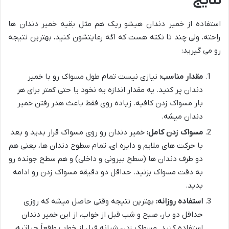
نتایج
استفاده از خمیر دندان هیشو ریک هم مثل بقیه خمیر دندان ها
راحته، ولی چند تا نکته هست که اگه رعایتشون کنید، بهترین نتیجه
رو می گیرید:
مقدار مناسب:
نیازی نیست تمام طول مسواک رو با خمیر
دندان پر کنید. یه مقدار اندازه یه نخود یا حتی کمتر برای هر
بار مسواک زدن کافیه. زیاده روی فقط باعث هدر رفتن خمیر
دندان میشه.
مسواک زدن کامل:
خمیر دندان رو روی مسواک قرار بدید و بعد
با حرکت های ملایم و دایره ای، تمام سطوح دندان ها، یعنی هم
دو طرف دندان ها (سطح بیرونی و داخلی) و هم سطح جونده رو
به دقت مسواک بزنید. حداقل دو دقیقه مسواک زدن رو ادامه
بدید.
استفاده روزانه:
بهترین نتیجه وقتی حاصل میشه که روزی
حداقل دو بار، صبح و شب قبل از خواب، از این خمیر دندان
استفاده کنید. مسواک زدن شبانه قبل از خواب واقعاً حیاتیه،