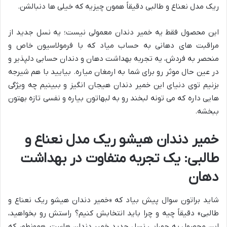
ریک مدل نعناع و طالبی دقیقاً همون چیزیه که خیلی ها دنبالشن.
این محصول فقط یه خمیر دندان معمولی نیست؛ یه نسل جدید از
مراقبت های دهانی به حساب میاد که با فرمولاسیون خاص و
منحصر به فردش، یه تجربه بهداشت دهان و دندان حسابی دلپذیر و
در عین حال موثر رو برای شما به ارمغان میاره. بیایید با هم شیرجه
بزنیم توی دنیای این خمیر دندان هیجان انگیز و ببینیم چه ویژگی
هایی داره که می تونه لبخند رو به لبهاتون بیاره و نفسی تازه بهتون
ببخشه.
خمیر دندان هیشو ریک مدل نعناع و
طالبی: یک تجربه متفاوت در بهداشت
دهان
شاید براتون سوال پیش بیاد که «خمیر دندان هیشو ریک نعناع و
طالبی» دقیقاً چیه و چرا باید انتخابش کنیم؟ راستش رو بخواهید،
این محصول یه جورایی نسل جدید خمیر دندان هاست. همونطور که