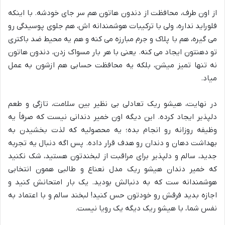
از اون طرف، محافظت از دندون هاتون هم سر جای خودشه. با اینکه
فلوراید نداره، ولی با ترکیبات هوشمندانه اش، هم جلوی پوسیدگی رو
می گیره، هم با پلاک و جرم مبارزه می کنه و هم یه محیط ضد باکتری
تو دهنتون ایجاد می کنه. یعنی با هر بار مسواک زدن، دندون هاتون
نه تنها تمیز میشن، بلکه یه محافظت حسابی هم ازشون به عمل
میاد.
در نهایت، هیشو ریک تعادلی بی نظیر بین سلامت، تازگی و طعم
دلپذیر ایجاد کرده. این دیگه اون خمیر دندانی نیست که صرفاً یه
وظیفه روزانه رو انجام بده؛ یه محصولیه که لذت بخشیدن به
بهداشت دهان و دندان رو هدف قرار داده. پس اگه دنبال یه تجربه
جدید، سالم و دلپذیر برای مراقبت از لبخندتون هستید، شک نکنید
که خمیر دندان هیشو ریک مدل نعناع و طالبی همون انتخابی
هوشمندانه ست که به دنبالش بودید. یک بار امتحانش کنید و
اجازه بدید فرقش رو خودتون حس کنید! لبخند سالم و با اعتماد به
نفس شما، با هیشو ریک دیگه یک رویا نیست.