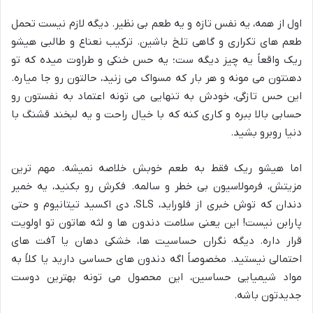
اول از همه، یه نفس تازه و یه طعم بی نظیر. دیگه لازم نیست تحمل
طعم های تکراری و گاهی تلخ باشین. ترکیب نعناع و طالبی هیشو
ریک واقعاً یه چیز دیگه ست؛ یه حس خنکی و طراوت میده که تو
دهنتون می مونه و هر بار که مسواک می زنید، حالتون رو جا میاره.
این حس تازگی، خودش به تنهایی می تونه اعتماد به نفستون رو
حسابی بالا ببره و کاری کنه که با خیال راحت و یه لبخند قشنگ با
دنیا روبرو بشید.
اما هیشو ریک فقط به طعم خوبش خلاصه نمیشه. مهم ترین
مزیتش، فرمولاسیون بی خطر و سالمه. فکرش رو بکنید، یه خمیر
دندان که توش خبری از فلوراید، SLS، دی اکسید تیتانیوم و حتی
پارابن نیست! این یعنی سلامت دندون ها و لثه هاتون تو اولویت
قرار داره. دیگه نگران حساسیت ها، خشکی دهان یا آفت های
احتمالی نیستید. مخصوصاً اگه دندون های حساسی دارید یا کلاً به
مواد شیمیایی حساسین، این محصول می تونه بهترین دوست
جدیدتون باشه.