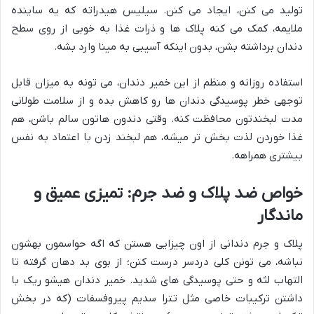
تولید می کنن، ایجاد می کنن. سیلیس هیدراته که یه ساینده
ملایمه، کمک می کنه پلاک ها و ذرات غذا به خوبی از روی سطح
دندان برداشته بشن، بدون اینکه آسیبی به مینا وارد بشه.
استفاده روزانه و منظم از این خمیر دندان، می تونه به میزان قابل
توجهی خطر پوسیدگی دندان ها رو کاهش بده و از سلامت طولانی
مدت لبخندتون محافظت کنه. وقتی دندون هاتون سالم باشن، هم
غذا خوردن لذت بخش تر میشه، هم لبخند زدن با اعتماد به نفس
بیشتری همراهه.
خواص ضد پلاک و ضد جرم: تمیزی عمیق و
ماندگار
پلاک و جرم دندانی از اون چیزایی هستن که اگه حواسمون بهشون
نباشه، می تونن کلی دردسر درست کنن؛ از بوی بد دهان گرفته تا
التهاب لثه و حتی پوسیدگی های شدید. خمیر دندان هیشو ریک با
داشتن ترکیبات خاصی مثل تترا سدیم پیروفسفات (که در بخش