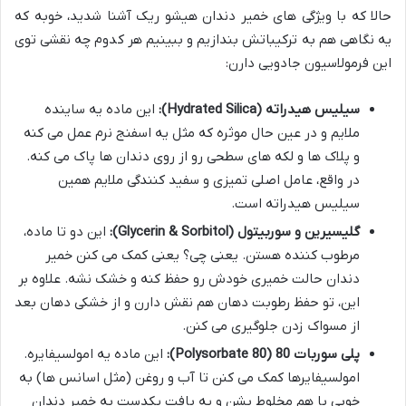
حالا که با ویژگی های خمیر دندان هیشو ریک آشنا شدید، خوبه که
یه نگاهی هم به ترکیباتش بندازیم و ببینیم هر کدوم چه نقشی توی
این فرمولاسیون جادویی دارن:
سیلیس هیدراته (Hydrated Silica):
این ماده یه ساینده
ملایم و در عین حال موثره که مثل یه اسفنج نرم عمل می کنه
و پلاک ها و لکه های سطحی رو از روی دندان ها پاک می کنه.
در واقع، عامل اصلی تمیزی و سفید کنندگی ملایم همین
سیلیس هیدراته است.
گلیسیرین و سوربیتول (Glycerin & Sorbitol):
این دو تا ماده،
مرطوب کننده هستن. یعنی چی؟ یعنی کمک می کنن خمیر
دندان حالت خمیری خودش رو حفظ کنه و خشک نشه. علاوه بر
این، تو حفظ رطوبت دهان هم نقش دارن و از خشکی دهان بعد
از مسواک زدن جلوگیری می کنن.
پلی سوربات 80 (Polysorbate 80):
این ماده یه امولسیفایره.
امولسیفایرها کمک می کنن تا آب و روغن (مثل اسانس ها) به
خوبی با هم مخلوط بشن و یه بافت یکدست به خمیر دندان