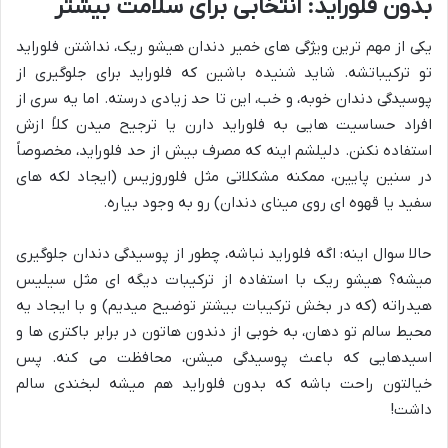
بدون فلوراید: انتخابی برای سلامت بیشتر
یکی از مهم ترین ویژگی های خمیر دندان هیشو ریک، نداشتن فلوراید
تو ترکیباتشه. شاید شنیده باشین که فلوراید برای جلوگیری از
پوسیدگی دندان خوبه، و خب، این تا حد زیادی درسته. اما یه سری از
افراد حساسیت هایی به فلوراید دارن یا ترجیح میدن کلاً ازش
استفاده نکنن. دلیلشم اینه که مصرف بیش از حد فلوراید، مخصوصاً
در سنین پایین، ممکنه مشکلاتی مثل فلوروزیس (ایجاد لکه های
سفید یا قهوه ای روی مینای دندان) رو به وجود بیاره.
حالا سوال اینه: اگه فلوراید نباشه، چطور از پوسیدگی دندان جلوگیری
میشه؟ هیشو ریک با استفاده از ترکیبات دیگه ای مثل سیلیس
هیدراته (که در بخش ترکیبات بیشتر توضیح میدیم) و با ایجاد یه
محیط سالم تو دهان، به خوبی از دندون هاتون در برابر باکتری ها و
اسیدهایی که باعث پوسیدگی میشن، محافظت می کنه. پس
خیالتون راحت باشه که بدون فلوراید هم میشه لبخندی سالم
داشت!