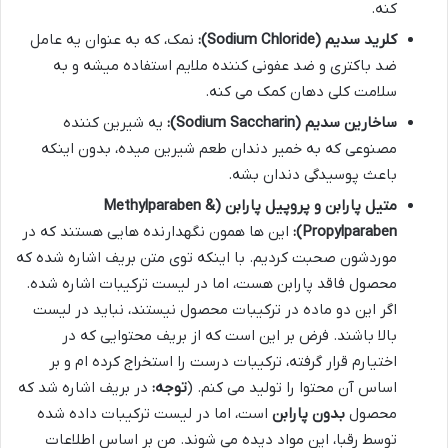
کنه.
کلرید سدیم (Sodium Chloride):
نمک، که به عنوان یه عامل
ضد باکتری و ضد عفونی کننده ملایم استفاده میشه و به
سلامت کلی دهان کمک می کنه.
ساخارین سدیم (Sodium Saccharin):
یه شیرین کننده
مصنوعی که به خمیر دندان طعم شیرین میده، بدون اینکه
باعث پوسیدگی دندان بشه.
متیل پارابن و پروپیل پارابن (Methylparaben &
Propylparaben):
این ها همون نگهدارنده هایی هستند که در
موردشون صحبت کردیم. با اینکه توی متن بریف اشاره شده که
محصول فاقد پارابن هست، اما در لیست ترکیبات اشاره شده.
اگر این دو ماده در ترکیبات محصول نیستند، نباید در لیست
بالا باشند. فرض بر این است که از بریف محتوایی که در
اختیارم قرار گرفته، ترکیبات درست را استخراج کرده ام و بر
اساس آن محتوا را تولید می کنم. (
توجه:
در بریف اشاره شد که
محصول
بدون پارابن
است، اما در لیست ترکیبات داده شده
توسط رقبا، این مواد دیده می شوند. من بر اساس اطلاعات