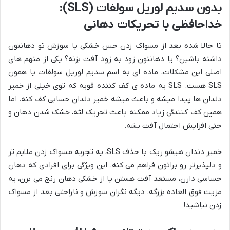
بدون سدیم لوریل سولفات (SLS):
خداحافظی با تحریکات دهانی
تا حالا شده بعد از مسواک زدن حس خشکی یا سوزش تو دهانتون
داشته باشین؟ یا دهانتون زود به زود آفت بزنه؟ یکی از متهم های
اصلی این مشکلات، ماده ای به اسم سدیم لوریل سولفات یا همون
SLS هست. SLS یه ماده ی کف کننده قویه که توی خیلی از خمیر
دندان ها پیدا میشه و باعث میشه خمیر دندان حسابی کف کنه. اما
همین کف کنندگی زیاد ممکنه باعث تحریک لثه، خشک شدن دهان و
حتی افزایش احتمال آفت بشه.
خمیر دندان هیشو ریک با حذف SLS، یه تجربه مسواک زدن ملایم تر
و دلپذیرتر رو براتون فراهم می کنه. این ویژگی برای افرادی که دهان
حساسی دارن، مستعد آفت هستن یا از خشکی دهان رنج می برن، یه
مزیت فوق العاده بزرگه. دیگه نگران سوزش و ناراحتی بعد از مسواک
زدن نباشید!