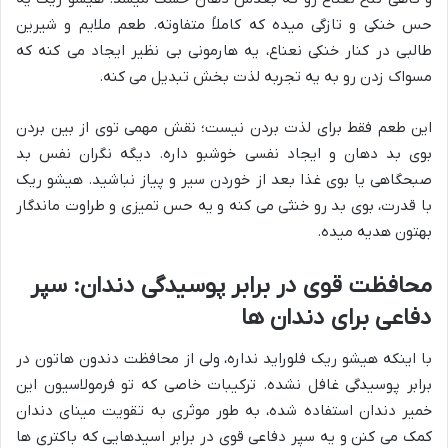
حس خنکی و تازگی میده که کاملاً متفاوته. طعم ملایم و شیرین
طالبی در کنار خنکی نعناع، یه هارمونی بی نظیر ایجاد می کنه که
مسواک زدن رو به یه تجربه لذت بخش تبدیل می کنه.
این طعم فقط برای لذت بردن نیست؛ نقش مهمی توی از بین بردن
بوی بد دهان و ایجاد نفسی خوشبو داره. دیگه نگران نفس بد
صبحگاهی یا بوی غذا بعد از خوردن سیر و پیاز نباشید. هیشو ریک
با قدرت، بوی بد رو خنثی می کنه و یه حس تمیزی و طراوت ماندگار
بهتون هدیه میده.
محافظت قوی در برابر پوسیدگی دندان: سپر
دفاعی برای دندان ها
با اینکه هیشو ریک فلوراید نداره، ولی از محافظت دندون هاتون در
برابر پوسیدگی غافل نشده. ترکیبات خاصی که تو فرمولاسیون این
خمیر دندان استفاده شده، به طور موثری به تقویت مینای دندان
کمک می کنن و یه سپر دفاعی قوی در برابر اسیدهایی که باکتری ها