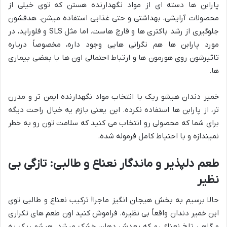
پارابن ها دسته ای از مواد نگهدارنده هستن که توی خیلی از
محصولات آرایشی، بهداشتی و حتی غذایی استفاده میشن. هدفشون
جلوگیری از رشد باکتری ها و قارچ هاست. اما مثل SLS و فلوراید، در
مورد پارابن ها هم نگرانی هایی وجود داره، مخصوصاً درباره
تاثیرشون روی هورمون ها و ارتباط احتمالی اون ها با بعضی بیماری
ها.
خمیر دندان هیشو ریک با انتخاب مواد نگهدارنده ایمن تر و مدرن
تر، از پارابن ها استفاده نکرده. این یعنی بازم یه خیال راحت دیگه
برای شما که محصولی رو انتخاب می کنید که سلامت تون رو به خطر
نمیندازه و با احتیاط کامل فرموله شده.
طعم دلپذیر و ماندگار نعناع و طالبی: تازگی بی
نظیر
حالا برسیم به بخش هیجان انگیز ماجرا! ترکیب نعناع و طالبی توی
این خمیر دندان واقعاً بی نظیره. فراموش کنید اون طعم های تکراری
و گاهی تلخ نعناع رو که بعدش دهان خشک میشد. هیشو ریک یه