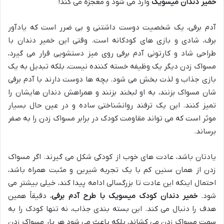
خمیر دندان میسویک
وارد می شود و معجزه می کند!
آدم برفی، یک شخصیت دوست داشتنی و بی ضرر است که یادآور
برف، شادی و بازی های کودکانه است. وقتی این خمیر دندان با
طراحی شاد و کارتونی آدم برفی روی میز دستشویی قرار می گیرد،
مسواک زدن دیگر یک وظیفه خسته کننده نیست، بلکه تبدیل به یک
بازی جذاب و لذت بخش می شود. بچه ها دوست دارند با آدم برفی
شان مسواک بزنند، به او لبخند بزنند و همراهش دندان هایشان را
تمیز کنند. این یک ترفند روانشناختی ساده و در عین حال بسیار
موثر است که می تواند مقاومت کودک در برابر مسواک زدن را به صفر
برساند.
یادتان باشد، عادت های خوب از کودکی شکل می گیرند. اگر مسواک
زدن از همان سنین کم با یک تجربه شیرین و مثبت همراه باشد،
احتمال اینکه این عادت تا بزرگسالی ادامه پیدا کند، خیلی بیشتر می
شود.
خمیر دندان کودک میسویک با طرح آدم برفی
، دقیقاً همین
هدف را دنبال می کند. این بسته بندی جذاب، نه تنها کودک را به
سمت مسواک زدن می کشاند، بلکه باعث می شود هر بار مسواک زدن