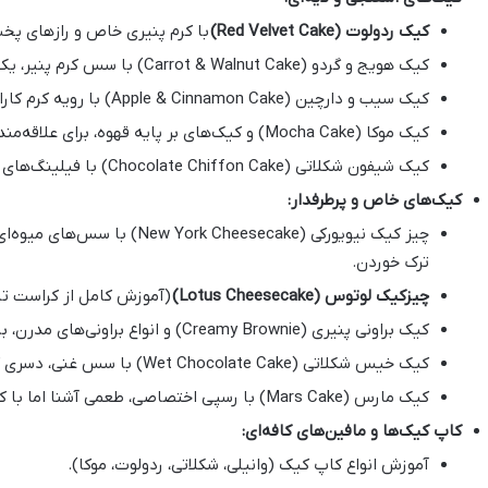
کیک ردولوت (Red Velvet Cake)
با کرم پنیری خاص و رازهای پخت
کیک هویج و گردو (Carrot & Walnut Cake) با سس کرم پنیر، یک گزینه سالم و پرطرفدار.
کیک سیب و دارچین (Apple & Cinnamon Cake) با رویه کرم کارامل، مناسب فصول سرد و گرم.
کیک موکا (Mocha Cake) و کیک‌های بر پایه قهوه، برای علاقه‌مندان به طعم‌های اصیل.
کیک شیفون شکلاتی (Chocolate Chiffon Cake) با فیلینگ‌های متنوع و بافت لطیف.
کیک‌های خاص و پرطرفدار:
چیز کیک نیویورکی (rk Cheesecake
ترک خوردن.
چیزکیک لوتوس (Lotus Cheesecake)
(آموزش کامل از کراست تا 
کیک براونی پنیری (Creamy Brownie) و انواع براونی‌های مدرن، برای دوستداران شکلات.
کیک خیس شکلاتی (Wet Chocolate Cake) با سس غنی، دسری کاملاً مرطوب و دلپذیر.
کیک مارس (Mars Cake) با رسپی اختصاصی، طعمی آشنا اما با کیفیتی بی‌نظیر.
کاپ کیک‌ها و مافین‌های کافه‌ای:
آموزش انواع کاپ کیک (وانیلی، شکلاتی، ردولوت، موکا).