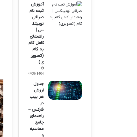
آموزش
ثبت نام
صرافی
نوبیتک
س |
راهنمای
کامل گام
به گام
(تصویر
ی)
04/08/1404
جدول
ارزش
هر پیپ
در
فارکس –
راهنمای
جامع
محاسبه
و