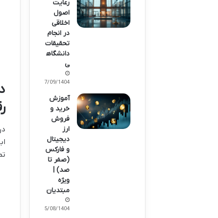
رعایت
اصول
اخلاقی
در انجام
تحقیقات
دانشگاه
ی
17/09/1404
د
آموزش
رق
خرید و
فروش
ارز
در
دیجیتال
اب
و فارکس
تم
(صفر تا
صد) |
ویژه
مبتدیان
05/08/1404