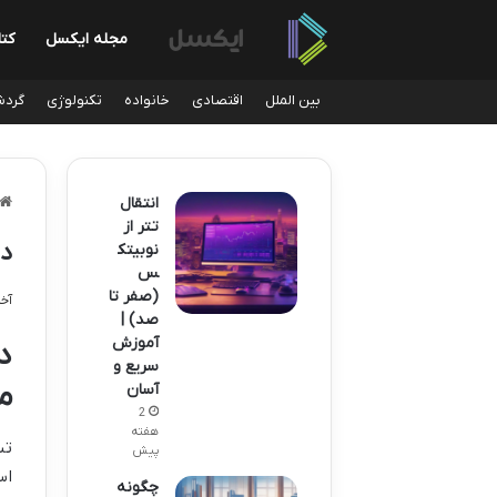
مجله ایکسل
کت
بین الملل
اقتصادی
خانواده
تکنولوژی
گردش
انتقال
تتر از
دو
نوبیتک
س
(صفر تا
آخری
صد) |
آموزش
د
سریع و
م
آسان
2
هفته
تب
پیش
اس
چگونه