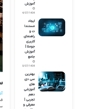
آموزش
24/07/1404
ایجاد
مستندا
ت و
راهنمای
کاربری
جوملا |
آموزش
جامع
20/07/1404
بهترین
سی دی
س
های
آموزشی
آم
دهم
تجربی |
قن
معرفی و
سر