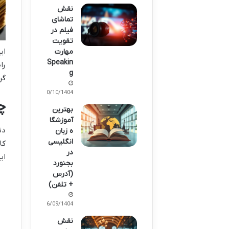
نقش
تماشای
فیلم در
تقویت
ای
مهارت
Speakin
را
g
گر
10/10/1404
چ
بهترین
آموزشگا
دن
ه زبان
انگلیسی
کا
در
ای
بجنورد
(آدرس
+ تلفن)
26/09/1404
نقش