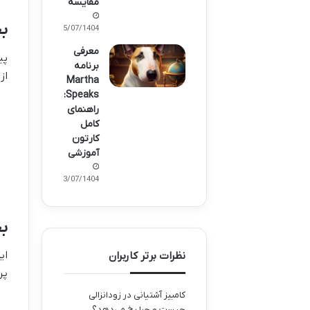
مقایسه
بخ
15/07/1404
معرفی
پی
برنامه
از
Martha
Speaks:
راهنمای
کامل
کارتون
آموزشی
13/07/1404
ب
ای
نظرات برتر کاربران
پر
کامبیز آشتیانی
در
زودانزالی
چیست و چرا رخ می‌دهد؟