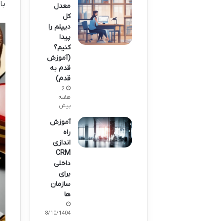
با
معدل
کل
دیپلم را
پیدا
کنیم؟
(آموزش
قدم به
قدم)
2
هفته
پیش
آموزش
راه
اندازی
CRM
داخلی
برای
سازمان
ها
18/10/1404