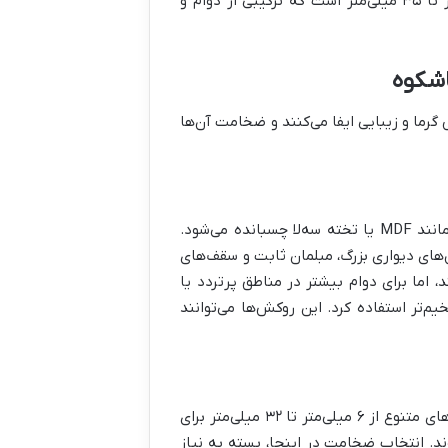
مناسب آن برای دکینگ و نما در فضاهای عمومی بزرگ، معمولاً ۲۵ میلی‌متر تا ۳۵ میلی‌متر است که ترکیبی از دوام و
اشکوه
رما و زیبایی ایفا می‌کنند و ضخامت آن‌ها
روکش چوب، ورقه‌های بسیار نازکی از چوب طبیعی است که روی سطوحی مانند MDF یا تخته سه‌لا چسبانده می‌شود.
لی‌متر متغیر است. برای پنل‌های دیواری بزرگ، مبلمان ثابت و سقف‌های
‌های ۰.۶ تا ۱ میلی‌متر رایج هستند، اما برای دوام بیشتر در مناطق پرتردد یا
م‌تر استفاده کرد. این روکش‌ها می‌توانند
MDF و تخته سه‌لا، پایه‌های مناسبی برای روکش‌کاری هستند و با ضخامت‌های متنوع از ۶ میلی‌متر تا ۳۲ میلی‌متر برای
ند. انتخاب ضخامت در اینجا، بسته به نیاز