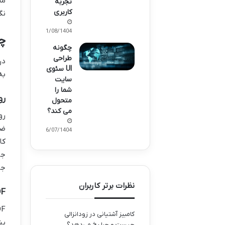
تجربه
کاربری
نگ
01/08/1404
چو
چگونه
طراحی
در
UI سئوی
به
سایت
شما را
روک
متحول
می کند؟
26/07/1404
جا
جل
نظرات برتر کاربران
MDF و تخ
کامبیز آشتیانی
در
زودانزالی
پن
چیست و چرا رخ می‌دهد؟