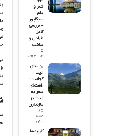
موزه
وق
هنر و
سر
علم
سنگاپور
دا
– بررسی
چو
کامل
نه
طراحی و
جد
ساخت
30/09/1404
در
روستای
بز
الیت
تل
کجاست:
تن
راهنمای
سفر به
الیت در
ش
مازندارن
3
هر
هفته
پیش
ضخ
کاربردها