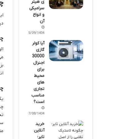
چو
ی هیتر
سرامیکی
و انواع
ای
آن
در
05/09/1404
چوب
آیا کولر
ال
گازی
30000
می
اجنرال
برای
ان
محیط
های
چوب 
تجاری
مناسب
یک
است؟
چس
27/08/1404
تج
سا
خرید
آنلاین
مق
تایر؛