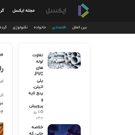
مجله ایکسل
گر
بین الملل
اقتصادی
خانواده
تکنولوژی
گردش
تفاوت
لوله
را
های
PVC،
پلی
آخری
اتیلن،
پنج لایه
ان
و
عو
پروپیلن
چش
5 روز
پیش
خلاصه
جایی که