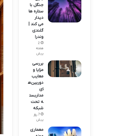
جنگل با
ستاره ها
دیدار
می کند |
گلندی
وندرا
2
هفته
پیش
بررسی
مزایا و
معایب
دوربین‌ه
ای
مداربست
ه تحت
شبکه
7 روز
پیش
معماری