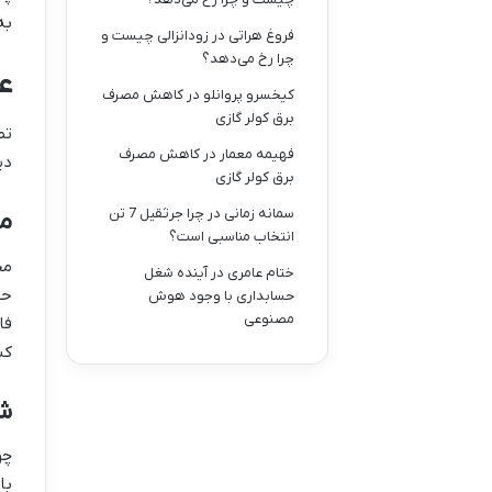
به
فروغ هراتی
در
زودانزالی چیست و
چرا رخ می‌دهد؟
ع
کیخسرو پروانلو
در
کاهش مصرف
برق کولر گازی
تص
فهیمه معمار
در
کاهش مصرف
دی
برق کولر گازی
سمانه زمانی
در
چرا جرثقیل 7 تن
مل
انتخاب مناسبی است؟
مح
ختام عامری
در
آینده شغل
حسابداری با وجود هوش
مصنوعی
فا
کن
ش
چو
با