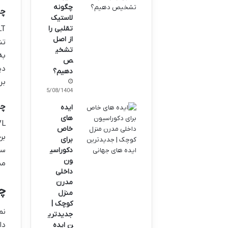
چگونه
چوب 
لاستیک
تقلبی را
از اصل
تش
تشخی
ص
دهیم؟
بر
25/08/1404
چوب Lumber
ایده
های
خاص
بر
برای
دکوراسی
ون
می
داخلی
مدرن
چو
منزل
کوچک |
نم
جدیدتری
دا
ن ایده