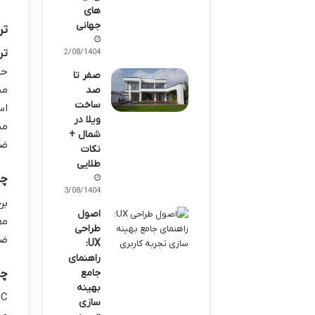
های
جهانی
ترمو
تر
12/08/1404
حش
صفر تا
صد
ساخت
ویلا در
میلی‌
شمال +
ضخ
نکات
طلایی
چو
03/08/1404
بر
اصول
طراحی
ضخ
UX:
راهنمای
چوب‌
جامع
بهینه
سازی