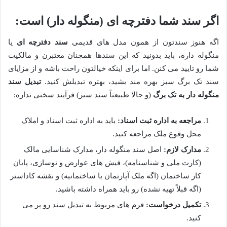
اگر سند شما دفترچه ای (منگوله دار) است:
اگه هنوز سندتون از همون مدل های قدیمی
سند دفترچه ای
یا
منگوله داره، باید بدونید که این سندها همچنان معتبرن و مالکیت
شما رو تایید می کنن. اما برای اینکه خیالتون راحت باشه و از مزایای
سند تک برگ سبز بهره مند بشید، بهتره تبدیلش کنید.
تبدیل سند
منگوله دار به تک برگ
(و حالا طبیعتاً سند سبز) فرآیند سختی نداره:
مراجعه به اداره ثبت اسناد:
باید به اداره ثبت اسناد و املاک
محل وقوع ملک مراجعه کنید.
مدارک لازم:
اصل سند منگوله دار، مدارک شناسایی مالک
(کارت ملی و شناسنامه)، فیش های عوارض و نوسازی، پایان
کار ساختمان (اگه ملک آپارتمان یا ساختمانیه) و نقشه کاداستر
(اگه قبلاً تهیه نشده) رو باید همراه داشته باشید.
تکمیل درخواست:
فرم های مربوط به تبدیل سند رو پر می
کنید.