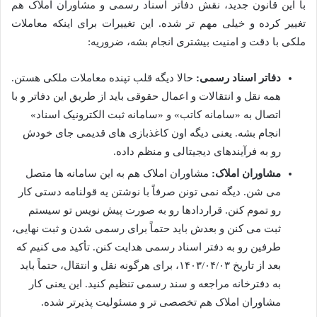
با این قانون جدید، نقش دفاتر اسناد رسمی و مشاوران املاک هم
تغییر کرده و خیلی مهم تر شده. این تغییرات برای اینکه معاملات
ملکی با دقت و امنیت بیشتری انجام بشه، ضروریه:
دفاتر اسناد رسمی:
حالا دیگه قلب تپنده معاملات ملکی هستن.
همه نقل و انتقالات و اعمال حقوقی باید از طریق این دفاتر و با
اتصال به «سامانه کاتب» و «سامانه ثبت الکترونیک اسناد»
انجام بشه. یعنی دیگه اون کاغذبازی های قدیمی جای خودش
رو به فرآیندهای دیجیتالی و منظم داده.
مشاوران املاک:
مشاوران املاک هم به این سامانه ها متصل
می شن. دیگه نمی تونن صرفاً با نوشتن یه قولنامه دستی کار
رو تموم کنن. قراردادها رو به صورت پیش نویس تو سیستم
ثبت می کنن و بعدش باید حتماً برای رسمی شدن و ثبت نهایی،
طرفین رو به دفتر اسناد رسمی هدایت کنن. تأکید می کنیم که
بعد از تاریخ ۱۴۰۳/۰۴/۰۳، برای هرگونه نقل و انتقال، حتماً باید
به دفترخانه مراجعه و سند رسمی تنظیم کنید. این یعنی کار
مشاوران املاک هم تخصصی تر و مسئولیت پذیرتر شده.