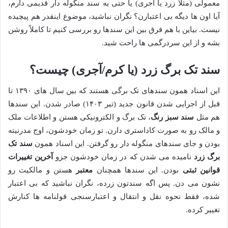
معمولی (مثلاً زرد یا آجری) یا حتی یه سند منگوله دار قدیمی دارم،
آیا اون ها دیگه بی اعتبارن؟ نگران نباشید، موضوع اینقدر هم پیچیده
نیست. بیاین با هم فرق بین این سندها رو بررسی کنیم تا کاملاً روشن
بشه و از این سردرگمی ها راحت شید.
سند تک برگ زرد (یا کرم/آجری) چیست؟
این اسناد همون سندهای تک برگی هستند که بین سال های ۱۳۹۰ تا
قبل از اجرایی شدن قانون جدید (تیر ۱۴۰۳) صادر شدن. این سندها
هم مثل
سند سبز رنگ
، تک برگ و الکترونیکی هستن و اطلاعات ملک
و مالک رو به صورت کاداستری دارن. تو زمان خودشون، اوج مدرنیته
بودن و جای سندهای منگوله دار رو گرفتن. این اسناد همون
سند تک
برگ زرد
نامیده می شدن که در زمان خودشون جزو
آخرین تغییرات
قوانین ثبتی
بودن. این سندها همچنان
معتبر
هستن و مالکیت رو
نشون می دن. پس اگه سندتون زرده، نگران نباشید که بی اعتبار
شده، فقط نحوه نقل و انتقال و اعتبارسنجی قولنامه ها کنارش
تغییر کرده.