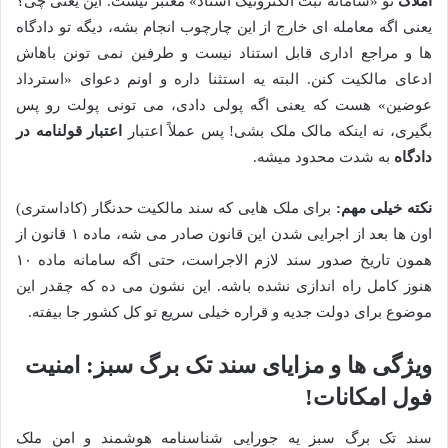
املاک
تو «سامانه ثبت الکترونیک اسناد» معتبر نیست. این یعنی چی؟
یعنی اگه معامله ای خارج از این چارچوب انجام بشه، دیگه تو دادگاه
ها و مراجع اداری قابل استناد نیست و طرفین نمی تونن باهاش
ادعای مالکیت کنن. البته یه استثنا داره و اونم دعوای «استرداد
عوضین» هست که یعنی اگه پولی دادی، می تونی پولت رو پس
بگیری، نه اینکه مالک ملک بشی! پس عملاً اعتبار
اعتبار قولنامه در
دادگاه
به شدت محدود میشه.
نکته خیلی مهم:
برای ملک هایی که سند مالکیت حدنگار (کاداستری)
اون ها بعد از اجرایی شدن این قانون صادر می شه، ماده ۱ قانون از
همون تاریخ صدور سند لازم الاجراست، حتی اگه سامانه ماده ۱۰
هنوز کامل راه اندازی نشده باشه. این نشون می ده که چقدر این
موضوع برای دولت جدیه و قراره خیلی سریع تو کل کشور جا بیفته.
ویژگی ها و مزایای سند تک برگ سبز: امنیت
فول امکانات!
سند تک برگ سبز یه جورایی شناسنامه هوشمند و امن ملک