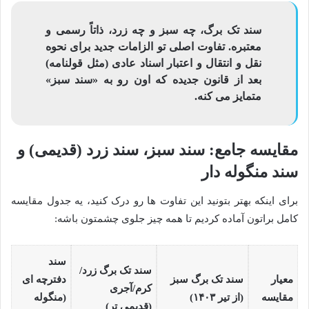
سند تک برگ، چه سبز و چه زرد، ذاتاً رسمی و
معتبره. تفاوت اصلی تو الزامات جدید برای نحوه
نقل و انتقال و اعتبار اسناد عادی (مثل قولنامه)
بعد از قانون جدیده که اون رو به «سند سبز»
متمایز می کنه.
مقایسه جامع: سند سبز، سند زرد (قدیمی) و
سند منگوله دار
برای اینکه بهتر بتونید این تفاوت ها رو درک کنید، یه جدول مقایسه
کامل براتون آماده کردیم تا همه چیز جلوی چشمتون باشه:
سند
سند تک برگ زرد/
معیار
سند تک برگ سبز
دفترچه ای
کرم/آجری
مقایسه
(از تیر ۱۴۰۳)
(منگوله
(قدیمی تر)