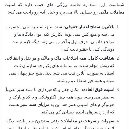
شماست. این سند یه عالمه ویژگی های خوب داره که امنیت
معاملات ملکی رو حسابی بالا می بره و خیال آدم رو راحت می کنه:
بالاترین سطح اعتبار حقوقی:
سند سبز، سند رسمی محسوب
می شه و هیچ کس نمی تونه انکارش کنه. توی دادگاه ها و
مراجع قانونی، حرف اول و آخر رو می زنه. دیگه لازم نیست
دوندگی کنی تا حقتو ثابت کنی.
شفافیت کامل:
همه اطلاعات ملک و مالک و هر نقل و انتقالاتی
که روش انجام شده، تو سامانه های یکپارچه سازمان ثبت
اسناد به صورت آنلاین ثبت می شه. یعنی هیچ چیز پنهان نمی
مونه و همه چیز شفاف و روشنه.
امنیت فوق العاده:
امکان جعل و کلاهبرداری با سند سبز تقریباً
به صفر می رسه. چون همه چیز الکترونیکی و با کد و بارکد و
هولوگرام های امنیتی همراهه. این یه
مزایای سند سبز
هست
که از دردسرهای آینده حسابی کم می کنه.
سهولت و سرعت در معاملات:
وقتی سندتون سبز باشه، دیگه
لازم نیست دوندگی های اضافی کنید. فرآیند نقل و انتقال توی