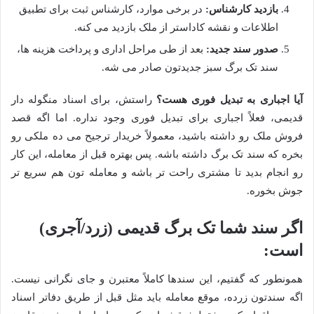
بازدید کارشناس:
در برخی موارد، کارشناس ثبت برای تطبیق
اطلاعات و نقشه کاداستر از ملک بازدید می کنه.
صدور سند جدید:
بعد از طی مراحل اداری و پرداخت هزینه ها،
سند تک برگ سبز جدیدتون صادر می شه.
آیا اجباری به تبدیل فوری هست؟
راستش، برای اسناد منگوله دار
قدیمی، فعلاً اجباری برای تبدیل فوری وجود نداره. اما اگه قصد
فروش ملک رو داشته باشید، معمولاً خریدار ترجیح می ده ملکی رو
بخره که سند تک برگ داشته باشه. پس بهتره قبل از معامله، این کار
رو انجام بدید تا مشتری راحت تر باشه و معامله تون هم سریع تر
جوش بخوره.
اگر سند شما تک برگ قدیمی (زرد/آجری)
است:
همونطور که گفتیم، این سندها کاملاً معتبرن و جای نگرانی نیست.
اگه سندتون زرده، موقع معامله باید مثل قبل از طریق دفاتر اسناد