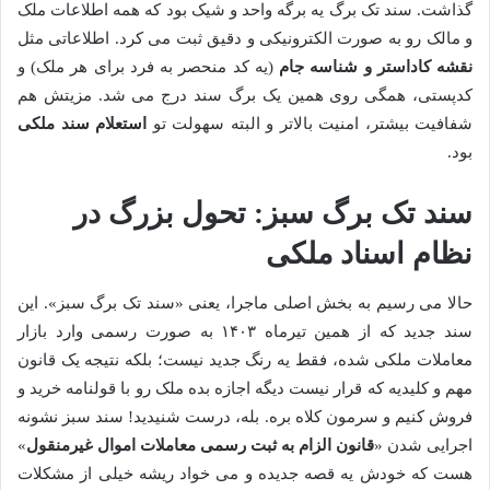
گذاشت. سند تک برگ یه برگه واحد و شیک بود که همه اطلاعات ملک
و مالک رو به صورت الکترونیکی و دقیق ثبت می کرد. اطلاعاتی مثل
نقشه کاداستر و شناسه جام
(یه کد منحصر به فرد برای هر ملک) و
کدپستی، همگی روی همین یک برگ سند درج می شد. مزیتش هم
شفافیت بیشتر، امنیت بالاتر و البته سهولت تو
استعلام سند ملکی
بود.
سند تک برگ سبز: تحول بزرگ در
نظام اسناد ملکی
حالا می رسیم به بخش اصلی ماجرا، یعنی «سند تک برگ سبز». این
سند جدید که از همین تیرماه ۱۴۰۳ به صورت رسمی وارد بازار
معاملات ملکی شده، فقط یه رنگ جدید نیست؛ بلکه نتیجه یک قانون
مهم و کلیدیه که قرار نیست دیگه اجازه بده ملک رو با قولنامه خرید و
فروش کنیم و سرمون کلاه بره. بله، درست شنیدید! سند سبز نشونه
اجرایی شدن «
قانون الزام به ثبت رسمی معاملات اموال غیرمنقول
»
هست که خودش یه قصه جدیده و می خواد ریشه خیلی از مشکلات