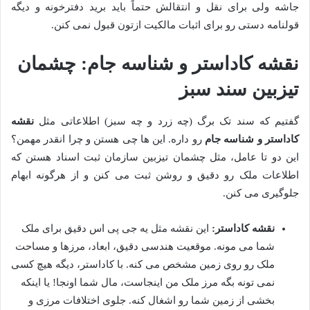
جاشه ولی برای نقل و انتقالش حتماً باید برید دفترخونه و دیگه
قولنامه دستی رو برای اثبات مالکیت ازتون قبول نمی کنن.
نقشه کاداستر و شناسه جام: چشمان
تیزبین سند سبز
گفتیم که سند تک برگ (چه زرد و چه سبز) اطلاعاتی مثل
نقشه
کاداستر و شناسه جام
رو داره. این ها چی هستن و چرا انقدر مهمن؟
این دو تا عامل، مثل چشمان تیزبین سازمان ثبت اسناد هستن که
اطلاعات ملک رو دقیق و روشن ثبت می کنن و از هرگونه ابهام
جلوگیری می کنن.
نقشه کاداستر:
این نقشه مثل یه جی پی اس دقیق برای ملک
شما می مونه. موقعیت هندسی دقیق، ابعاد، مرزها و مساحت
ملک رو روی زمین مشخص می کنه. با کاداستر، دیگه هیچ کسی
نمی تونه بگه مرز ملک من اینجاست، مال شما اونجا! یا اینکه
بخشی از زمین شما رو اشغال کنه. جلوی اختلافات مرزی و