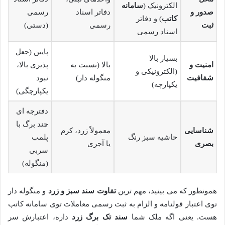
الکترونیک (
سامانه
صدور و
دفاتر اسناد
رسمی
کاتب
) و دفاتر
ثبت
رسمی
(دستی)
اسناد رسمی
پایین (جعل
بسیار بالا
امنیت و
بالا (نسبت به
پذیری بالا،
(الکترونیکی و
شفافیت
منگوله دار)
نبود
یکپارچه)
یکپارچگی)
دفترچه ای
چند برگ با
شناسایی
معمولاً زرد، کرم
حاشیه سبز رنگ
پلمب
بصری
یا آجری
سربی
(منگوله)
همونطور که می بینید، مهم ترین
تفاوت سند سبز و زرد
و منگوله دار
توی اعتبار قولنامه و الزام به ثبت رسمی معاملات توی سامانه کاتب
هست. یعنی اگه ملک شما
سند تک برگ زرد
داره، اعتبارش سر