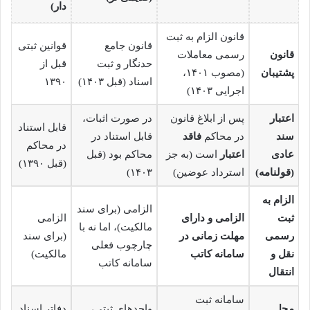
دار)
قانون الزام به ثبت
قانون جامع
قوانین ثبتی
قانون
رسمی معاملات
حدنگار و ثبت
قبل از
پشتیبان
(مصوب ۱۴۰۱،
اسناد (قبل ۱۴۰۳)
۱۳۹۰
اجرایی ۱۴۰۳)
اعتبار
پس از ابلاغ قانون
در صورت اثبات،
قابل استناد
سند
در محاکم
فاقد
قابل استناد در
در محاکم
عادی
اعتبار
است (به جز
محاکم بود (قبل
(قبل ۱۳۹۰)
(قولنامه)
استرداد عوضین)
۱۴۰۳)
الزام به
الزامی (برای سند
ثبت
الزامی و دارای
الزامی
مالکیت)، اما نه با
رسمی
مهلت زمانی در
(برای سند
چارچوب فعلی
نقل و
سامانه کاتب
مالکیت)
سامانه کاتب
انتقال
سامانه ثبت
محل
واحدهای ثبتی،
دفاتر اسناد