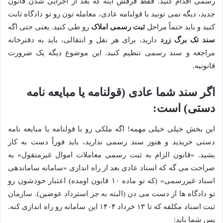
رسمی اقدام کنید. فقط فرقش اینه که بعد از اجرایی شدن قانون
جدید، دیگه نمی تونید با قولنامه عادی، معامله تون رو تو دادگاه ثابت
کنید و باید حتماً مراحل
ثبت رسمی املاک
رو طی کنید. یعنی حتی اگه
سند تک برگ زرد
دارید، برای هر نقل و انتقالی، باید به دفترخانه
مراجعه و سند رسمی تنظیم کنید. این موضوع دیگه یک ضرورت
قانونیه.
اگر سند شما عادی (قولنامه یا مبایعه نامه
دستی) است:
این بخش خیلی خیلی مهمه! اگه ملکی رو با قولنامه یا مبایعه نامه
دستی خریدید و هنوز سند رسمی ندارید، باید فوراً دست به کار
بشید. «قانون الزام به ثبت رسمی معاملات اموال غیرمنقول» به
صراحت می گه که اسناد عادی بعد از راه اندازی «سامانه ساماندهی
اسناد غیررسمی» (که تو ماده ۱۰ قانون اومده) اعتبار خودشون رو
تو دادگاه ها از دست می دن (البته به جز استرداد عوضین). سازمان
ثبت اسناد مکلفه که تا ۱۳ خرداد ۱۴۰۴ این سامانه رو راه اندازی کنه.
پس شما باید: