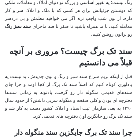
رنگ نیست؛ یه تغییر اساسی و بزرگه تو دنیای املاک و معاملات ملکی
که دونستن جزئیاتش برای هر کسی که با ملک و املاک سر و کار
داره، از نون شب واجب تره. اگر می خواهید مطمئن و بی دردسر
معامله کنید، با ما همراه باشید تا صفر تا صد ماجرای
سند سبز رنگ
رو براتون روشن کنیم.
سند تک برگ چیست؟ مروری بر آنچه
قبلاً می دانستیم
قبل از اینکه بریم سراغ سند سبز و رنگ و بوی جدیدش، بد نیست یه
یادآوری کوتاه کنیم که اصلاً سند تک برگ از کجا اومد و چرا جای
سندهای قدیمی منگوله دار رو گرفت. یادتونه یه زمانی سندها
دفترچه ای بودن و کلی صفحه و منگوله سربی داشتن؟ از حدود سال
۱۳۹۰ به بعد، سازمان ثبت اسناد و املاک کشور دست به کار شد و
سند تک برگ رو جایگزین اون دفترچه های قدیمی کرد.
چرا سند تک برگ جایگزین سند منگوله دار