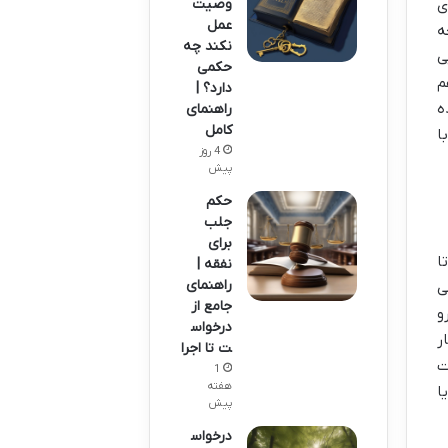
ی
وصیت
عمل
ه
نکند چه
ی
حکمی
م
دارد؟ |
ه
راهنمای
کامل
ا
4 روز
پیش
حکم
جلب
برای
ا
نفقه |
راهنمای
ی
جامع از
و
درخواس
ر
ت تا اجرا
ت
1
هفته
ا
پیش
درخواس