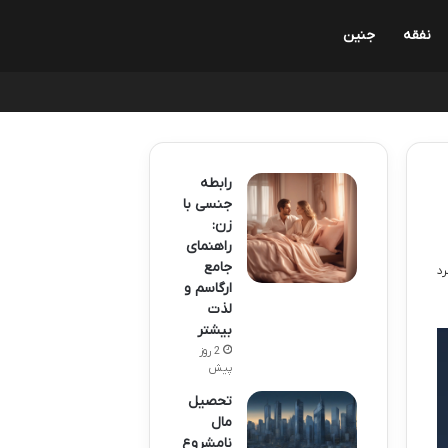
نفقه
جنین
رابطه
جنسی با
زن:
راهنمای
جامع
ارگاسم و
لذت
بیشتر
2 روز
پیش
تحصیل
مال
نامشروع