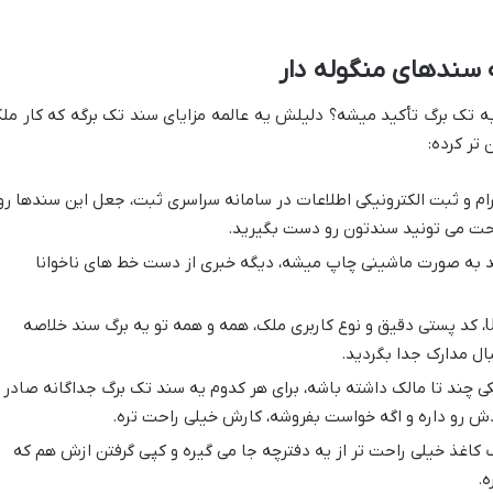
 سندهای منگوله دار
به تک برگ تأکید میشه؟ دلیلش یه عالمه مزایای سند تک برگه که کار مل
 تر کرده:
م و ثبت الکترونیکی اطلاعات در سامانه سراسری ثبت، جعل این سندها رو
راحت می تونید سندتون رو دست بگیرید.
 به صورت ماشینی چاپ میشه، دیگه خبری از دست خط های ناخوانا
نقشه UTM، کد پستی دقیق و نوع کاربری ملک، همه و همه تو یه برگ سند خلاصه
ال مدارک جدا بگردید.
ی چند تا مالک داشته باشه، برای هر کدوم یه سند تک برگ جداگانه صادر
رو داره و اگه خواست بفروشه، کارش خیلی راحت تره.
 کاغذ خیلی راحت تر از یه دفترچه جا می گیره و کپی گرفتن ازش هم که
ه.