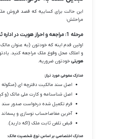
این حالت برای کساییه که قصد فروش ملک ر
مراحلش:
مرحله 1: مراجعه و احراز هویت در اداره ثبت (یا دفاتر اسناد رسمی منتخب)
اولین قدم اینه که خودتون (به عنوان مالک) 
و املاک محل وقوع ملک مراجعه کنید. یادت
هویتی
خودتون ضروریه.
مدارک عمومی مورد نیاز:
اصل سند مالکیت دفترچه ای (منگوله د
اصل شناسنامه و کارت ملی مالک (و ک
فرم تکمیل شده درخواست صدور سند تک
آخرین مفاصاحساب نوسازی و پسماند (ا
قبض تلفن ثابت ملک (اگه دارید).
مدارک اختصاصی بر اساس نوع شخصیت مالک: