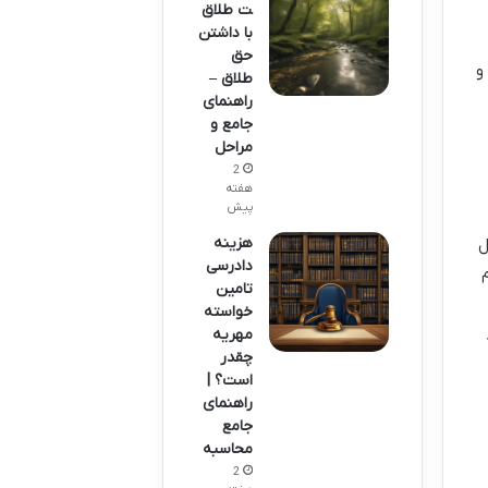
ت طلاق
با داشتن
حق
و
طلاق –
راهنمای
جامع و
مراحل
2
هفته
پیش
هزینه
ل
دادرسی
تامین
خواسته
مهریه
چقدر
است؟ |
راهنمای
جامع
محاسبه
2