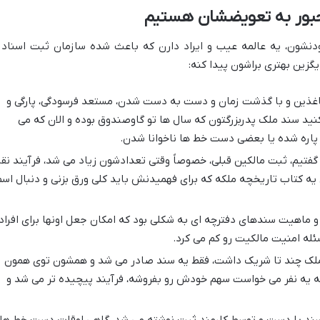
جبور به تعویضشان هستیم
ودنشون، یه عالمه عیب و ایراد دارن که باعث شده سازمان ثبت اسناد 
یگزین بهتری براشون پیدا کنه:
غذین و با گذشت زمان و دست به دست شدن، مستعد فرسودگی، پارگی و
نید سند ملک پدربزرگتون که سال ها تو گاوصندوق بوده و الان که می
پاره شده یا بعضی دست خط ها ناخوانا شدن.
فتیم، ثبت مالکین قبلی، خصوصاً وقتی تعدادشون زیاد می شد، فرآیند نق
ل یه کتاب تاریخچه ملکه که برای فهمیدنش باید کلی ورق بزنی و دنبال اسم
 ماهیت سندهای دفترچه ای به شکلی بود که امکان جعل اونها برای افراد
له امنیت مالکیت رو کم می کرد.
ملک چند تا شریک داشت، فقط یه سند صادر می شد و همشون توی همون
ه یه نفر می خواست سهم خودش رو بفروشه، فرآیند پیچیده تر می شد و
ند با دست و توسط کارمند ثبت نوشته می شد، گاهی اوقات دست خط ها