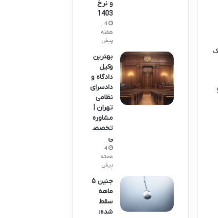
و نرخ
1403
4
هفته
پیش
ک
بهترین
وکیل
دادگاه و
دادسرای
نظامی
تهران |
مشاوره
تخصص
ی
4
هفته
پیش
جنین ۵
ماهه
سقط
شده: