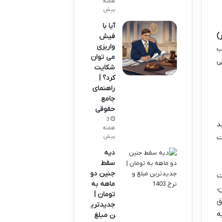
هفته
پیش
آیا با
)
فیش
واریزی
ب
می توان
ی
شکایت
کرد؟ |
راهنمای
جامع
حقوقی
3
د
هفته
حت
پیش
دیه
سقط
جنین دو
ت
ماهه به
،
تومان |
ق
جدیدتری
ه
ن مبلغ