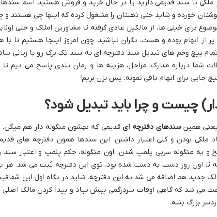
گر ملکی با سند قدیمی دارید یا در حال خرید و فروش هستید، اسم سندها
گوشتان خورده و شاید حتی ذهنتان را مشغول کرده که اینها چی هستند و چ
وضوع برای خیلی ها، از مالکین عادی گرفته تا مشاورین املاک و حتی اونای
ر از ابهام بوده و هست. نگران نباشید، چون امروز اینجا هستیم تا با ه
مام پیچ وخم های تبدیل سند دفترچه ای به سند تک برگ رو با زبانی ساد
ات شما درباره مدارک، مراحل، هزینه ها و زمان بندی پاسخ می دیم تا ب
چ جایی برای ابهام باقی نمونه. پس بزن بریم!
ار) چیست و چرا باید تبدیل شود؟
 یعنی همین
سندهای دفترچه ای
قدیمی که بهشون منگوله دار هم میگن. ت
 پادشاه اسناد ملکی بودن و کلی اعتبار داشتن. این سندها همون دفترچه های قدیم
 و یه منگوله سربی پلمپ شدن. اون منگوله، حکم پلمپ و اعتبار سند ر
تا اون روز دست به دست شده بود، توی این دفترچه ثبت می شد. هر با
 جدید هم اضافه می شد به این دفترچه. شاید در نگاه اول این شفافی
ث می شد که گاهی اوقات سردرگمی پیش بیاد و پیدا کردن مالک اصلی ی
دسر بزرگ بشه.