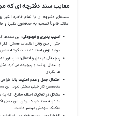
معایب سند دفترچه ای که م
سندهای دفترچه ای با تمام خاطره انگیز ب
املاک، قانوناً تصمیم به حذفشون بگیره و جا
آسیب پذیری و فرسودگی:
این سندها کا
حتی از بین رفتن اطلاعات هستن. فکر ک
خواید ازش استفاده کنید، گوشه هاش 
پیچیدگی در نقل و انتقال:
همونطور که گ
و انتقال رو کند و پیچیده می کرد. مث
ها بگردی.
احتمال جعل و عدم امنیت بالا:
طراحی و
متخصص کار خیلی سختی نبود. این مسئ
مشکل در تفکیک املاک مشاع:
اگه یه 
یه دونه سند شریک بودن. این یعنی اگ
تفکیک سهمش دردسر داشت.
ناخوانا بودن دست خط:
چون اطلاعات س