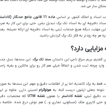
مشکل ساز می شد.
 اسناد و املاک کشور، بر اساس
ماده 11 قانون جامع حدنگار (کاداستر
 اسناد دفترچه ای به اسناد تک برگ تبدیل بشن. حتی برای این کار یه ضر
این مهلت، دیگه هیچ خدمات ثبتی به اسناد دفترچه ای ارائه نمیشه. یعن
هتره هر چه زودتر به فکر تک برگ کردنش باشید.
زایایی دارد؟
گفتیم، بریم سراغ ناجی این داستان:
سند تک برگ
. این سندها، نسل جدی
 هستن که از سال 1390 به بعد وارد چرخه ثبت شدن و اتفاقاً خیلی هم کار رو برای مالکین و بقیه را
فقط یه برگ کاغذیه، اما پر از اطلاعات دقیق و مهم. این سندها به صور
نتونه جعلی ازشون درست کنه، یه
هولوگرام
امنیتی دارن. علاوه بر این
ت دقیق ثبتی،
نقشه کاداستر
یا همون
نقشه UTM
که مختصات دقی
 حتی کاربری ملک (مسکونی، تجاری و…) هم توش درج شده. خلاصه ی