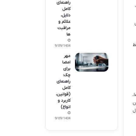
راهنمای
کامل
دلایل،
علائم و
مراقبت‌
ها
ظ
29/09/1404
مهر
امضا
برای
چک:
راهنمای
کامل
(قوانین،
،
کاربرد و
ن
انواع)
ل
29/09/1404