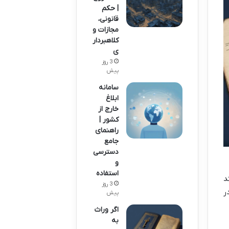
| حکم
قانونی،
مجازات و
کلاهبردار
ی
3 روز
پیش
سامانه
ابلاغ
خارج از
کشور |
راهنمای
جامع
دسترسی
و
استفاده
د
3 روز
ر
پیش
اگر وراث
به