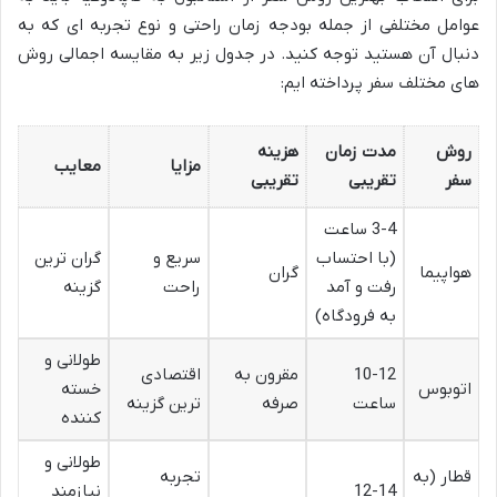
عوامل مختلفی از جمله بودجه زمان راحتی و نوع تجربه ای که به
دنبال آن هستید توجه کنید. در جدول زیر به مقایسه اجمالی روش
های مختلف سفر پرداخته ایم:
روش
مدت زمان
هزینه
مزایا
معایب
سفر
تقریبی
تقریبی
3-4 ساعت
(با احتساب
سریع و
گران ترین
هواپیما
گران
رفت و آمد
راحت
گزینه
به فرودگاه)
طولانی و
10-12
مقرون به
اقتصادی
اتوبوس
خسته
ساعت
صرفه
ترین گزینه
کننده
طولانی و
قطار (به
تجربه
12-14
نیازمند