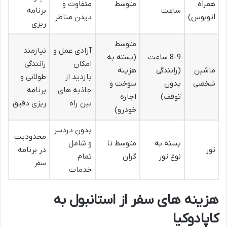
همراه
متوسط
متفاوت و
ساعت
برنامه
اتوبوس)
دیدن مناظر
ریزی
متوسط
آزادی عمل و
نیازمند
8-9 ساعت
(بسته به
امکان
رانندگی
ماشین
(رانندگی
هزینه
بازدید از
طولانی و
شخصی
بدون
سوخت و
جاذبه های
برنامه
توقف)
اجاره
بین راه
ریزی دقیق
خودرو)
بدون دردسر
محدودیت
بسته به
متوسط تا
و شامل
تور
در برنامه
نوع تور
گران
تمام
سفر
خدمات
هزینه های سفر از استانبول به
کاپادوکیا