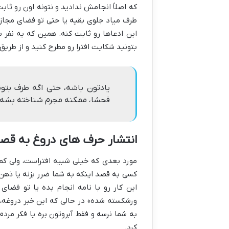
که اصلاً انجامش ندادید و نتونه اون رو ثاب
طرف میاد جلوی بقیه یا حتی تو فضای مجازی م
این ادعاها رو ثابت کنه. همین که یه نفر
بتونید شکایت افترا رو مطرح کنید و از طریق
یادتون باشه، حتی اگه طرف بتو
فحشا، ممکنه مجرم شناخته بشه. 
انتشار حرف های دروغ به قصد
مورد بعدی که خیلی شبیه افتراست، ولی کم
کسی به قصد اینکه به شما ضرر بزنه یا ذهن
این کار رو با نامه انجام بده یا تو فضا
ورشکسته شده» در حالی که این خبر دروغه، ی
به شما نرسه و فقط آبروتون بره یا فکر مرد
کرد.