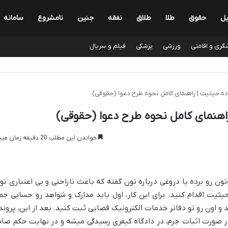
یل
حقوق
طلا
طلاق
نفقه
جنین
نامشروع
سامانه
گری و اقامتی
ورزشی
پزشکی
فیلم و سریال
ده حیثیت | راهنمای کامل نحوه طرح دعوا (حقوقی)
اهنمای کامل نحوه طرح دعوا (حقوقی)
خواندن این مطلب 20 دقیقه زمان میبرد
ون رو برده یا دروغی درباره تون گفته که باعث ناراحتی و بی اعتباری تو
حیثیت اقدام کنید. برای این کار، اول باید مدارک و شواهد رو حسابی جم
و اون رو تو دفاتر خدمات الکترونیک قضایی ثبت کنید. بعد از این، پروند
در صورت اثبات جرم، در دادگاه کیفری رسیدگی میشه و در نهایت حکم صاد