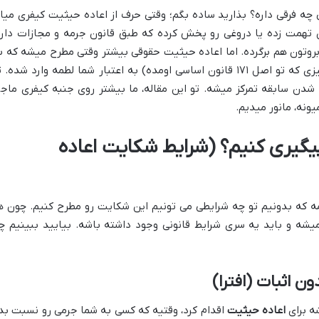
چه فرقی داره؟ بذارید ساده بگم؛ وقتی حرف از اعاده حیثیت کیفری میاد
ون تهمت زده یا دروغی رو پخش کرده که طبق قانون جرمه و مجازات داره
روتون هم برگرده. اما اعاده حیثیت حقوقی بیشتر وقتی مطرح میشه که ب
دلیل یه حکم قضایی اشتباه (مثل همون چیزی که تو اصل ۱۷۱ قانون اساسی اومده) به اعتبار شما لطمه وارد شده.
دن سابقه تمرکز میشه. تو این مقاله، ما بیشتر روی جنبه کیفری ماجرا
یونه، مانور میدیم.
پیگیری کنیم؟ (شرایط شکایت اعاده
ه که بدونیم تو چه شرایطی می تونیم این شکایت رو مطرح کنیم. چون ه
ه و باید یه سری شرایط قانونی وجود داشته باشه. بیایید ببینیم چ
 اثبات (افترا)
شه برای
اعاده حیثیت
اقدام کرد، وقتیه که کسی به شما جرمی رو نسبت بد