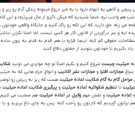
یچن و گاهی یه اتهام ناروا یا یه خبر دروغ میتونه زندگی آدم رو زیر و ر
شب هم واجب تره. حتماً شنیدید که میگن «آبرو از مال عزیزتره» و این کاملا
ه می زنه، حق دارید که این لکه رو پاک کنید و جایگاه واقعی خودتون ر
 ایه و سر درآوردن از قانون کار هر کسی نیست، اما اصلا نگران نباشید
طلاحات حقوقی گم کنه. اینجا قراره با هم، قدم به قدم، به زبون ساده 
یاد بگیریم تا خودتون بتونید از حقتون دفاع کنید.
ده حیثیت چیست
شروع کنیم و بگیم اصلاً تو چه مواردی می تونید
شکای
سراغ
مجازات افترا
و
مجازات نشر اکاذیب
و انواع جرم هایی که به حیثی
ن
مراحل گام به گام شکایت اعاده حیثیت
هست که ریز به ریزش رو توضی
 حیثیت
تا
تنظیم شکوائیه اعاده حیثیت
و
پیگیری شکایت اعاده حیثیت
د
 اعاده حیثیت
و نقش مهم
وکیل در اعاده حیثیت
هم صحبت می کنیم 
م براتون آوردیم که کارتون رو راحت کنه. پس یه چای داغ بریزید و با م