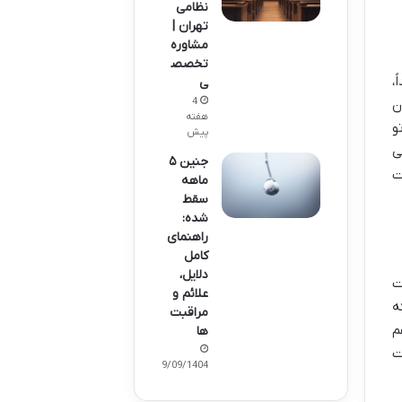
نظامی
تهران |
مشاوره
تخصص
،
ی
4
ن
هفته
تو
پیش
ی
جنین ۵
ت
ماهه
سقط
شده:
راهنمای
کامل
دلایل،
ت
علائم و
 که
مراقبت‌
م
ها
ت
29/09/1404