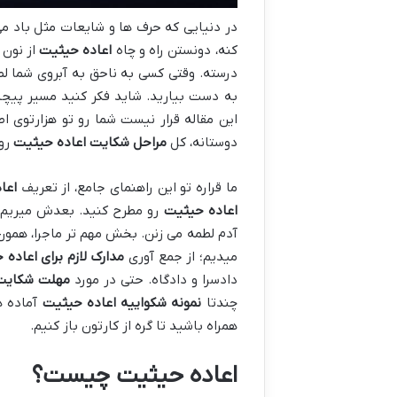
در دنیایی که حرف ها و شایعات مثل باد می پ
کنه، دونستن راه و چاه
اعاده حیثیت
از نون 
درسته. وقتی کسی به ناحق به آبروی شما لطم
به دست بیارید. شاید فکر کنید مسیر پیچیده
این مقاله قرار نیست شما رو تو هزارتوی اص
دوستانه، کل
مراحل شکایت اعاده حیثیت
رو 
ما قراره تو این راهنمای جامع، از تعریف
اعا
اعاده حیثیت
رو مطرح کنید. بعدش میریم 
آدم لطمه می زنن. بخش مهم تر ماجرا، همو
میدیم؛ از جمع آوری
مدارک لازم برای اعاده
دادسرا و دادگاه. حتی در مورد
مهلت شکایت
چندتا
نمونه شکواییه اعاده حیثیت
آماده ه
همراه باشید تا گره از کارتون باز کنیم.
اعاده حیثیت چیست؟