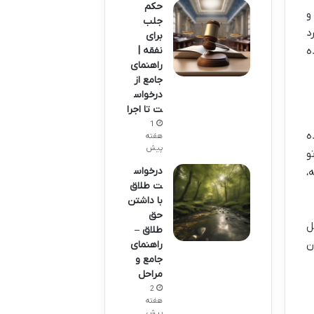
حکم
و
جلب
د
برای
نفقه |
ه
راهنمای
جامع از
درخواس
ت تا اجرا
1
ه
هفته
پیش
و
درخواس
،
ت طلاق
با داشتن
حق
ل
طلاق –
ن
راهنمای
جامع و
مراحل
2
هفته
پیش