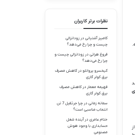
نظرات برتر کاربران
کامبیز آشتیانی
در
زودانزالی
.
چیست و چرا رخ می‌دهد؟
فروغ هراتی
در
زودانزالی چیست و
چرا رخ می‌دهد؟
کیخسرو پروانلو
در
کاهش مصرف
برق کولر گازی
د
فهیمه معمار
در
کاهش مصرف
ی
برق کولر گازی
سمانه زمانی
در
چرا جرثقیل 7 تن
انتخاب مناسبی است؟
ختام عامری
در
آینده شغل
حسابداری با وجود هوش
ی از
مصنوعی