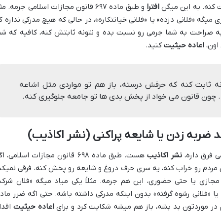
ت کنه. به این میگن
افترا
و طبق ماده ۶۹۷ قانون مجازات اسلامی جرمه. مثل
یگه «فلانی دزده» یا «فلانی خیانتکاره»، در حالی که هیچ مدرکی نداره ک
 به صراحت به شما جرمی رو نسبت بده و نتونه ثابتش کنه، کافیه که شم
 اون،
اعاده حیثیت
کنید.
نه ثابت کنه که حرفش درسته، باز هم تو مواردی مثل اشاعه
چون قانون می خواد از پخش بدی ها تو جامعه جلوگیری کنه.
 ضربه زدن یا شایعه پراکنی (نشر اکاذیب)
ی فرق داره،
نشر اکاذیب
هست. طبق ماده ۶۹۸ قانون مجازات اسلامی، ا
 مردم رو خراب کنه، یه سری حرف دروغ و شایعه رو پخش کنه، فرقی نمیکن
ی مجازی یا حتی حضوری، این هم جرمه. مثلاً یکی میاد میگه «فلان شرک
ا «فلانی رشوه گرفته» بدون اینکه مدرکی داشته باشه. حتی اگه ضرر ماد
م در موردتون بد بشه، باز هم میشه شکایت کرد و برای
اعاده حیثیت
اقدا