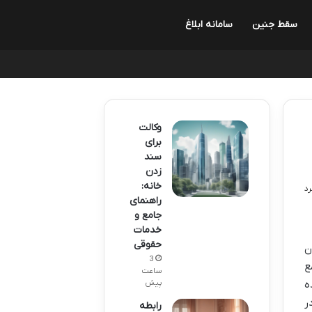
سقط جنین
سامانه ابلاغ
وکالت
برای
سند
زدن
خانه:
راهنمای
جامع و
خدمات
حقوقی
ن
3
ع
ساعت
ه
پیش
ر
رابطه