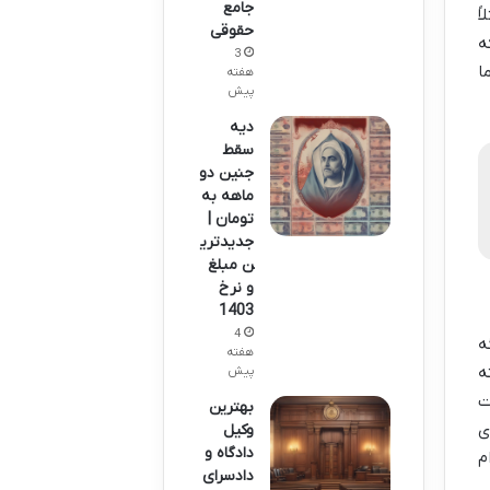
جامع
اً
حقوقی
ه
3
ا
هفته
پیش
دیه
سقط
جنین دو
ماهه به
تومان |
جدیدتری
ن مبلغ
و نرخ
1403
4
گه
هفته
ه
پیش
ت
بهترین
ی
وکیل
دادگاه و
م
دادسرای