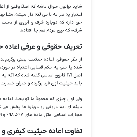
شاید براتون سوال باشه که اصلاً وقتی از
اعا
اعتبار یه نفر به ناحق لکه دار میشه، مثلاً
حق داره که دوباره شرف و آبروی از دست ر
شرف» که بین مردم هم جا افتاده.
تعریف حقوقی و عرفی اعاده 
از نظر حقوقی، اعاده حیثیت یعنی برگردوند
شده یا حتی یه حکم قضایی اشتباه در موردش
اصل ۱۷۱ قانون اساسی گفته شده که اگ
باید حیثیت اون فرد برگرده و جبران خسارت 
ولی اون چیزی که معمولاً ما تو بحث اعاده 
دیگه ای، یه دروغی رو درباره ما پخش می ک
مجازات اسلامی، مثل ماده های ۶۹۷، ۶۹۸ و ۶۹۹ میاد وسط که تو ادامه بیشتر در موردشون حرف می زنیم.
تفاوت اعاده حیثیت کیفری و