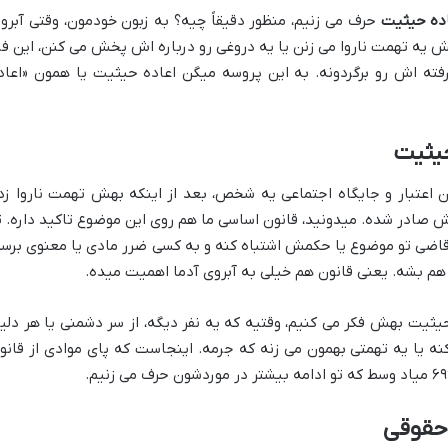
ده حیثیت
حرف می زنیم، منظور دقیقاً چیه؟ به زبون خودمون، وقتی آبرو 
 بهش یه تهمت ناروا می زنن یا یه دروغی رو درباره اش پخش می کنن، این فر
فته اش رو برگردونه. به این پروسه میگن اعاده حیثیت یا همون «اعاد
حیثیت
ن اعتبار و جایگاه اجتماعی یه شخص، بعد از اینکه بهش تهمت ناروا زد
 صادر شده. میدونید، قانون اساسی ما هم روی این موضوع تاکید داره. ت
ه یه قاضی تو موضوع یا حکمش اشتباه کنه و به کسی ضرر مادی یا معنوی برسه
هم بشه. یعنی قانون هم خیلی به آبروی آدما اهمیت میده.
حیثیت بهش فکر می کنیم، وقتیه که یه نفر دیگه، از سر دشمنی یا هر دلی
نه یا یه تهمتی بهمون می زنه که جرمه. اینجاست که پای موادی از قانو
 حقوقی