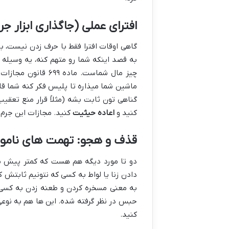
افترای عملی (جاگذاری ابزار جر
گاهی اوقات افترا فقط با حرف زدن نیست، بل
به قصد اینکه شما رو متهم کنه، یه وسیله یا
چیز مال شماست. ماد
ماشین شما میذاره تا پلیس فکر کنه شما قاچا
گناهی تون ثابت بشه (مثلاً قرار منع تعقیب
کنید و
اعاده حیثیت
کنید. مجازات این جرم 
قذف و هجو: تهمت های نامو
دو تا مورد دیگه هم هست که کمتر پیش م
دادن زنا یا لواط به کسی که نتونیم ثابتش کنیم. مجازاتش هم 
به معنی مسخره کردن و طعنه زدن به کسی ا
حبس در نظر گرفته شده. این ها هم به نوع
کنید.