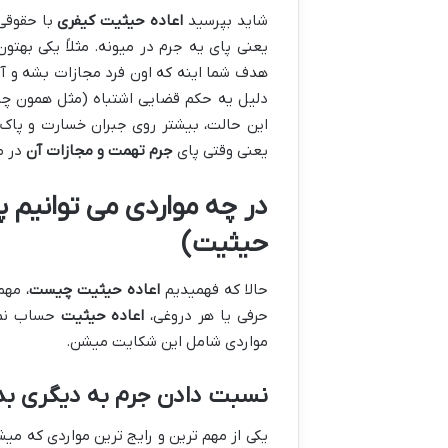
شاید بپرسید
اعاده حیثیت کیفری
با حقوقی 
یعنی پای یه جرم در میونه. مثلاً یکی بهت
هدف شما اینه که اون فرد مجازات بشه و آب
این حالت، بیشتر روی جبران خسارت و پاک ش
یعنی وقتی پای
جرم تهمت و مجازات آن
در م
در چه مواردی می توانیم 
حیثیت)
حالا که فهمیدیم
اعاده حیثیت چیست
، مهم
حرفی یا هر دروغی،
اعاده حیثیت
حساب نمیش
مواردی شامل این شکایت میشن.
نسبت دادن جرم به دیگری بدون
یکی از مهم ترین و رایج ترین مواردی که می