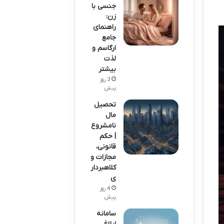
جنسی با
زن:
راهنمای
جامع
ارگاسم و
لذت
بیشتر
3 روز
پیش
تحصیل
مال
نامشروع
| حکم
قانونی،
مجازات و
کلاهبردار
ی
4 روز
پیش
سامانه