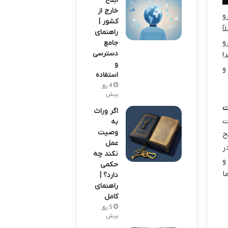
ابلاغ
خارج از
و
کشور |
ً
راهنمای
و
جامع
دسترسی
!
و
و
استفاده
4 روز
پیش
ت
اگر وراث
ت
به
وصیت
ح
عمل
ر
نکند چه
و
حکمی
ا
دارد؟ |
راهنمای
کامل
5 روز
پیش