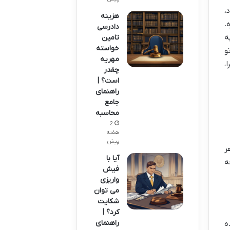
،
هزینه
.
دادرسی
ه
تامین
خواسته
 تو
مهریه
،
چقدر
است؟ |
راهنمای
جامع
محاسبه
2
هفته
پیش
ر
آیا با
ه
فیش
واریزی
می توان
شکایت
کرد؟ |
راهنمای
ه