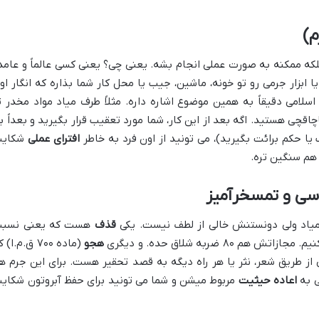
م)
که ممکنه به صورت عملی انجام بشه. یعنی چی؟ یعنی کسی عالماً و عامداً
 ابزار جرمی رو تو خونه، ماشین، جیب یا محل کار شما بذاره که انگار او
ه ۶۹۹ قانون مجازات اسلامی دقیقاً به همین موضوع اشاره داره. مثلاً طرف میاد مواد مخدر 
قچی هستید. اگه بعد از این کار، شما مورد تعقیب قرار بگیرید و بعداً ب
 یا حکم برائت بگیرید)، می تونید از اون فرد به خاطر
افترای عملی
شکای
هم سنگین تره.
سی و تمسخرآمیز
یاد ولی دونستنش خالی از لطف نیست. یکی
قذف
هست که یعنی نسب
۸۰ ضربه شلاق حده. و دیگری
هجو
(ماده ۷۰۰ ق.م.ا)
ز طریق شعر، نثر یا هر راه دیگه به قصد تحقیر هست. برای این جرم ه
ی به
اعاده حیثیت
مربوط میشن و شما می تونید برای حفظ آبروتون شکای