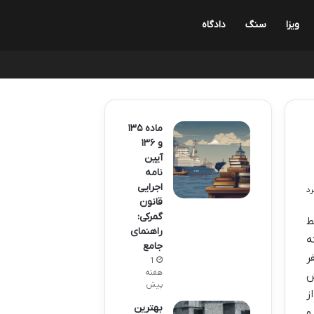
ویزا
سنگ
دادگاه
ماده ۱۳۵
و ۱۳۶
آیین
نامه
اجرایی
قانون
گمرکی:
ط
راهنمای
ه
جامع
ر
1
هفته
ش
پیش
ز
بهترین
و