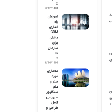
03/12/1404
د
آموزش
ب
راه
اندازی
CRM
داخلی
برای
سازمان
ن
ها
ی
18/10/1404
معماری
موزه
هنر و
علم
ن
سنگاپور
– بررسی
ع
کامل
د
طراحی و