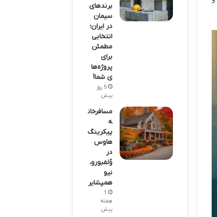
برندهای
سیمان
در ایران؛
انتخابی
مطمئن
برای
پروژه‌ها
ی شما!
5 روز
پیش
مسافرخان
ه
پیکرینگ
هاوس
در
وُلفبورو،
نیو
همپشایر
1
هفته
پیش