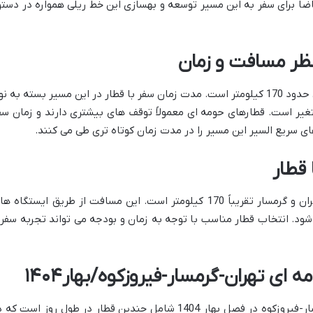
ضا برای سفر به این مسیر توسعه و بهسازی این خط ریلی همواره در دستو
 نظر مسافت و زمان
فاصله بین تهران و گرمسار از طریق خط ریلی حدود 170 کیلومتر است. مدت زمان سفر با قطار در این مسیر بسته به ن
 توقف ها بین 2 تا 3 ساعت متغیر است. قطارهای حومه ای معمولاً توقف های بیشتری دارند و زمان س
ای سریع السیر این مسیر را در مدت زمان کوتاه تری طی می کنند.
 قطار
همانطور که اشاره شد مسافت ریلی بین تهران و گرمسار تقریباً 170 کیلومتر است. این مسافت از طریق ایستگاه 
شود. انتخاب قطار مناسب با توجه به زمان و بودجه می تواند تجربه سفر
ای تهران-گرمسار-فیروزکوه/بهار۱۴۰۴
برنامه حرکت قطارهای حومه ای تهران-گرمسار-فیروزکوه در فصل بهار 1404 شامل چندین قطار در طول روز است ک