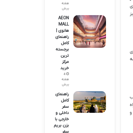
هفته
ی
پیش
ز
AEON
MALL
هانوی |
راهنمای
کامل
برجسته
ی
ترین
ه
مرکز
خرید
4
هفته
پیش
راهنمای
ب
کامل
ه
سفر
و
داخلی و
خارجی با
بزن بریم
سفر