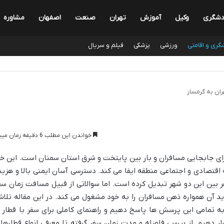
دشگری
وکیل
آموزش
تهران
صنعت
اصفهان
مشاوره
گری و اقامتی
ورزشی
پزشکی
فیلم و سریال
ران به گرمسار
خواندن این مطلب 6 دقیقه زمان میبرد
رای جابجایی مسافران و بار بین پایتخت و شرق استان سمنان است. این خ
قتصادی و اجتماعی منطقه ایفا می کند. دسترسی آسان ایمنی بالا و هزین
 بین این دو شهر تبدیل کرده است. اما سوالاتی از قبیل مسافت زمان سف
د آن همواره ذهن مسافران را به خود مشغول می کند. در این مقاله تلا
به تمامی این پرسش ها پاسخ دهیم و راهنمای کاملی برای سفر با قطار ا
ار دهیم. از بررسی فاصله و مدت زمان سفر گرفته تا معرفی انواع قطارها 