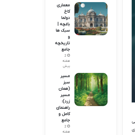
معماری
کاخ
دولما
باغچه |
سبک ها
و
تاریخچه
جامع
2
هفته
پیش
مسیر
سبز
(همان
مسیر
زرد):
راهنمای
کامل و
جامع
ی
2
ی
هفته