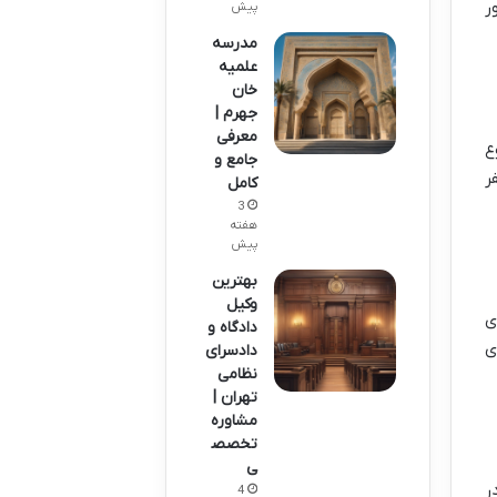
ر
پیش
مدرسه
علمیه
خان
جهرم |
معرفی
وع
جامع و
فر
کامل
3
هفته
پیش
بهترین
وکیل
های
دادگاه و
ی
دادسرای
نظامی
تهران |
مشاوره
تخصص
ی
ه در
4