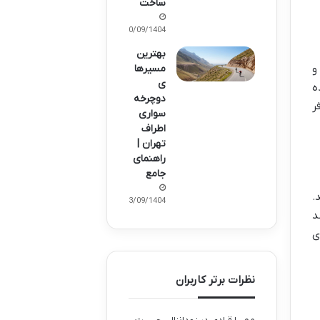
ساخت
30/09/1404
بهترین
و
مسیرها
ی
ه
دوچرخه‌
ر
سواری
اطراف
تهران |
راهنمای
جامع
.
23/09/1404
د
ی
نظرات برتر کاربران