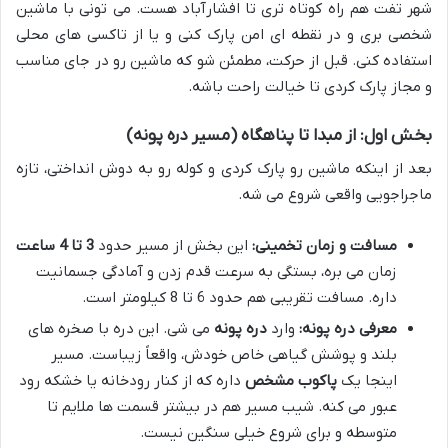
شهر تفت هم راه کوتاه تری تا افشارآباد هست. می تونی با ماشین
شخصی بری و در نقطه ای امن پارک کنی و یا از تاکسی های محلی
استفاده کنی. قبل از حرکت، مطمئن شو که ماشین رو در جای مناسب
و مجاز پارک کردی تا خیالت راحت باشه.
بخش اول: از مبدا تا پناهگاه (مسیر دره پونه)
بعد از اینکه ماشین رو پارک کردی و کوله رو به دوش انداختی، تازه
ماجراجویی واقعی شروع می شه.
مسافت و زمان تخمینی:
این بخش از مسیر حدود
3 تا 4 ساعت
زمان می بره، بستگی به سرعت قدم زدن و آمادگی جسمانیت
داره. مسافت تقریبی هم حدود 6 تا 8 کیلومتر است.
معرفی دره پونه:
وارد
دره پونه
می شی. این دره با صخره های
بلند و پوشش گیاهی خاص خودش، واقعاً زیباست. مسیر
اینجا یک
پاکوب مشخص
داره که از کنار رودخانه یا خشکه رود
عبور می کنه. شیب مسیر هم در بیشتر قسمت ها ملایم تا
متوسطه و برای شروع خیلی سنگین نیست.