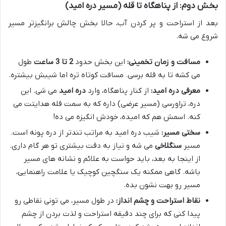
بخش دوم: از پناهگاه تا قله (مسیر دره امید)
بعد از استراحت و پر کردن آب، حالا بخش چالش برانگیزتر مسیر
شروع می شه.
مسافت و زمان تخمینی:
این بخش حدود
2 تا 3 ساعت
طول
می کشه تا به قله برسی. مسافت کوتاه تره اما شیبش بیشتره.
معرفی دره امید:
از کنار پناهگاه، وارد
دره امید
می شی. این
دره، تراورسی (مسیر عرضی) داره که به سمت قله هدایتت می
کنه. اسمش هم که امیده، خودش انگیزه می ده!
سختی مسیر:
شیب دره امید به مراتب تندتر از دره پونه است.
مسیر
سنگلاخی
می شه و نیاز به دقت بیشتری تو هر گام داری.
از اینجا به بعد، باید حواست به علائم و نشانه های مسیر
باشه. گاهی ممکنه یک سنگچین کوچیک یا علامت راهنمایی،
مسیر رو بهت نشون بده.
نقاط استراحت و چشم انداز:
در طول مسیر، می تونی نقاطی رو
پیدا کنی که برای چند دقیقه استراحت و لذت بردن از چشم