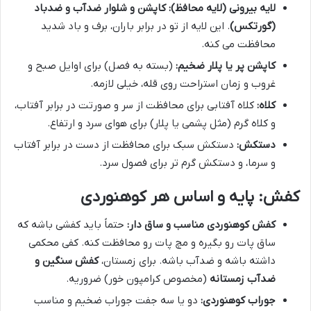
لایه بیرونی (لایه محافظ):
کاپشن و شلوار ضدآب و ضدباد
(گورتکس)
. این لایه از تو در برابر باران، برف و باد شدید
محافظت می کنه.
کاپشن پر یا پلار ضخیم:
(بسته به فصل) برای اوایل صبح و
غروب و زمان استراحت روی قله، خیلی لازمه.
کلاه:
کلاه آفتابی برای محافظت از سر و صورتت در برابر آفتاب،
و کلاه گرم (مثل پشمی یا پلار) برای هوای سرد و ارتفاع.
دستکش:
دستکش سبک برای محافظت از دست در برابر آفتاب
و سرما، و دستکش گرم تر برای فصول سرد.
کفش: پایه و اساس هر کوهنوردی
کفش کوهنوردی مناسب و ساق دار:
حتماً باید کفشی باشه که
ساق پات رو بگیره و مچ پات رو محافظت کنه. کفی محکمی
داشته باشه و ضدآب باشه. برای زمستان،
کفش سنگین و
ضدآب زمستانه
(مخصوص کرامپون خور) ضروریه.
جوراب کوهنوردی:
دو یا سه جفت جوراب ضخیم و مناسب