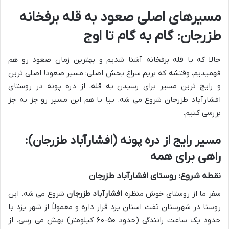
مسیرهای اصلی صعود به قله برفخانه
طزرجان: گام به گام تا اوج
حالا که با قله برفخانه آشنا شدیم و بهترین زمان صعود رو هم
فهمیدیم، وقتشه که بریم سراغ بخش اصلی: مسیر صعود! اصلی ترین
و رایج ترین مسیر برای رسیدن به قله، از دره پونه در روستای
افشارآباد طزرجان شروع می شه. بیا با هم این مسیر رو جز به جز
بررسی کنیم.
مسیر رایج از دره پونه (افشارآباد طزرجان):
راهی برای همه
نقطه شروع: روستای افشارآباد طزرجان
سفر ما از روستای خوش منظره
افشارآباد طزرجان
شروع می شه. این
روستا در شهرستان تفت استان یزد قرار داره و معمولاً از شهر یزد با
حدود یک ساعت رانندگی (حدود ۵۰-۶۰ کیلومتر) بهش می رسی. از