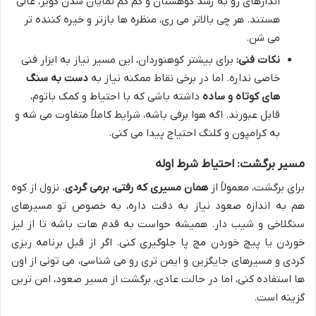
اندازهای رو به رشد کوهستان و کم کم نمایان شدن کویر، عالی
هستند. هر چی بالاتر می ری، منظره ها بازتر و خیره کننده تر
می شن.
نکات فنی:
برای بیشتر کوهنوردان، این مسیر نیاز به ابزار فنی
خاصی نداره. اما در برخی نقاط ممکنه نیاز به
دست به سنگ
های کوتاه و ساده
داشته باشی که با احتیاط و کمک باتوم،
قابل عبورند. اگه هوا برفی باشه، شرایط کاملاً متفاوت می شه و
به کرامپون و کلنگ احتیاج پیدا می کنی.
مسیر برگشت: احتیاط شرط اوله
برای برگشت، معمولاً از
همان مسیری که رفتی، برمی گردی
. نزول از کوه
هم به اندازه صعود نیاز به دقت داره، به خصوص تو مسیرهای
سنگلاخی و شیب دار. همیشه حواست به قدم هات باشه تا از لیز
خوردن یا پیچ خوردن مچ پا جلوگیری کنی. اگر از قبل برنامه ریزی
کردی و مسیرهای جایگزین و ایمن تری رو می شناسی، می تونی از اون
ها استفاده کنی، اما در حالت عادی، برگشت از مسیر صعود، امن ترین
گزینه است.