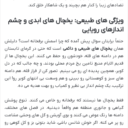
تضادهای زیبا را کنار هم بچیند و یک شاهکار خلق کند.
ویژگی های طبیعی: یخچال های ابدی و چشم
اندازهای رویایی
حتماً برایتان سوال پیش آمده که چرا اسمش برفخانه است؟ دلیلش
همان
یخچال های طبیعی و دائمی
است که حتی در گرمای تابستان
هم در دامنه های قله، خودشون رو حفظ می کنند. این یخچال ها از
قدیم الایام منبع تامین یخ مردم محلی بودند، و چه جالب که در دل
کویر، همچین پدیده ای رو می بینیم. تصور کن از فراز قله، هم دامنه
های سبز و کوهستانی رو ببینی و هم وسعت بی انتهای کویر رو! این
ترکیب، یک چشم انداز بی نظیر و کمیاب رو بهت هدیه می ده.
فقط یخچال ها نیستند که برفخانه رو خاص می کنند. تنوع پوشش
گیاهی و جانوری منطقه هم واقعاً دیدنیه. در فصل های مختلف،
دامنه ها رنگ عوض می کنند و بوی آویشن و گل های وحشی مشامت
رو پر می کنه. اگر خوش شانس باشی، شاید بتونی بز و کل کوهی رو