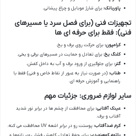
پاوربانک:
برای شارژ موبایل و چراغ پیشانی.
تجهیزات فنی (برای فصل سرد یا مسیرهای
فنی): فقط برای حرفه ای ها
کرامپون:
برای حرکت روی برف و یخ.
کلنگ یخ:
برای تعادل و حمایت در مسیرهای برفی و یخی.
گتر:
برای جلوگیری از ورود برف و آب به داخل کفش.
طناب:
(در صورت نیاز به عبور از نقاط خاص و فنی) فقط با
راهنمایی و آموزش حرفه ای.
سایر لوازم ضروری: جزئیات مهم
عینک آفتابی:
برای محافظت از چشم ها در برابر نور شدید
آفتاب و برف.
کرم ضدآفتاب:
پوستت رو در برابر اشعه UV محافظت می کنه.
باتوم کوهنوردی:
برای حفظ تعادل، کاهش فشار روی زانوها و