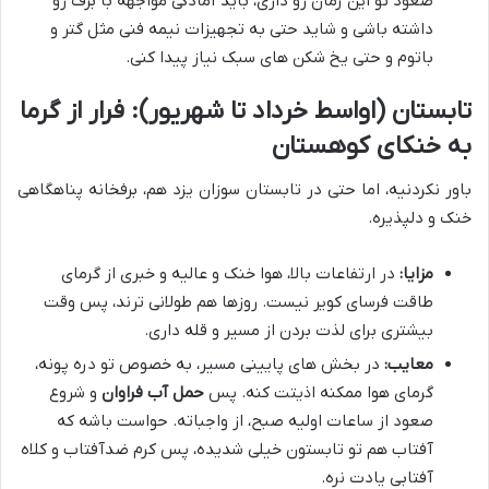
صعود تو این زمان رو داری، باید آمادگی مواجهه با برف رو
داشته باشی و شاید حتی به تجهیزات نیمه فنی مثل گتر و
باتوم و حتی یخ شکن های سبک نیاز پیدا کنی.
تابستان (اواسط خرداد تا شهریور): فرار از گرما
به خنکای کوهستان
باور نکردنیه، اما حتی در تابستان سوزان یزد هم، برفخانه پناهگاهی
خنک و دلپذیره.
مزایا:
در ارتفاعات بالا، هوا خنک و عالیه و خبری از گرمای
طاقت فرسای کویر نیست. روزها هم طولانی ترند، پس وقت
بیشتری برای لذت بردن از مسیر و قله داری.
معایب:
در بخش های پایینی مسیر، به خصوص تو دره پونه،
گرمای هوا ممکنه اذیتت کنه. پس
حمل آب فراوان
و شروع
صعود از ساعات اولیه صبح، از واجباته. حواست باشه که
آفتاب هم تو تابستون خیلی شدیده، پس کرم ضدآفتاب و کلاه
آفتابی یادت نره.