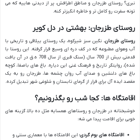
نبری؟ روستای طزرجان و مناطق اطرافش، پر از دیدنی هاییه که می
تونه سفرت رو کامل تر و خاطره انگیزتر کنه.
روستای طزرجان: بهشتی در دل کویر
روستای طزرجان
، نگین سبز شیرکوه، یک روستای ییلاقی و تاریخی با
آب وهوای مطبوعه که در کف دره ای وسیع قرار گرفته. این روستا با
قدمتی بیش از 700 سال (سنگ قبری از سال 708 ه.ق در آن یافت
شده)، روایتگر تاریخ و فرهنگ غنی این دیاره. باغ های باصفا، کوچه
باغ های دلنشین و صدای آب روان چشمه ها، طزرجان رو به یک
مقصد ایده آل برای فرار از گرمای تابستان و شلوغی شهر تبدیل کرده.
اقامتگاه ها: کجا شب رو بگذرونیم؟
خوشبختانه در طزرجان و روستاهای همسایه مثل ده بالا، گزینه های
خوبی برای اقامت پیدا می شه:
اقامتگاه های بوم گردی:
این اقامتگاه ها با معماری سنتی و