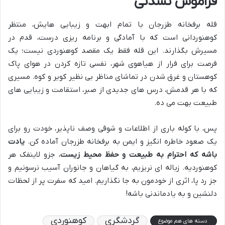
فراموش نشدنی
قله برفخانه طزرجان با تمام ابهت و زیبایی هایش، منتظر
کوهنوردانی است که با آمادگی و برنامه ریزی درست، قدم در
مسیرش بگذارند. این قله فقط یک مقصد کوهنوردی نیست؛ یک
فرصت برای فرار از هیاهوی شهر، نفسی تازه کردن در هوای پاک
کوهستان و غرق شدن در تماشای مناظر بی نظیر کویر و کوه. مسیری
که با هر قدمش، درس های جدیدی از صبر، استقامت و زیبایی های
طبیعت بهت می ده.
پس، با کوله باری از اطلاعات و شوقی وصف ناپذیر، خودت رو برای
یک صعود خاطره انگیز و ایمن به برفخانه طزرجان آماده کن.
یادت
باشه که احترام به طبیعت و حفظ محیط زیست
، جزو لاینفک هر
کوهنوردیه. زباله ای نریزیم، به گیاهان و جانوران آسیب نرسونیم و
جز رد پا، اثری از خودمون به جا نگذاریم. امید که سفرت پر از لحظات
دلنشین و به یادماندنی باشه!
گردشگری
کوهنوردی
دسته های هم موضوع