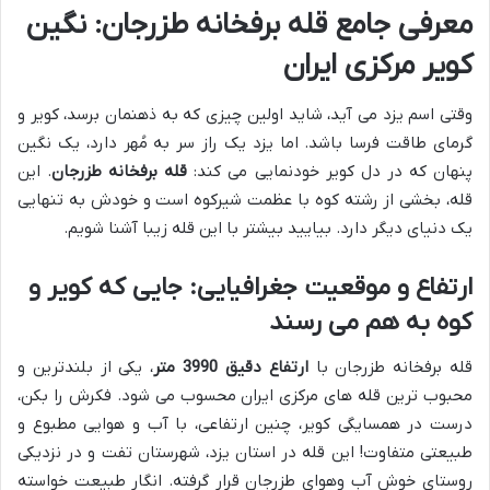
معرفی جامع قله برفخانه طزرجان: نگین
کویر مرکزی ایران
وقتی اسم یزد می آید، شاید اولین چیزی که به ذهنمان برسد، کویر و
گرمای طاقت فرسا باشد. اما یزد یک راز سر به مُهر دارد، یک نگین
پنهان که در دل کویر خودنمایی می کند:
قله برفخانه طزرجان
. این
قله، بخشی از رشته کوه با عظمت شیرکوه است و خودش به تنهایی
یک دنیای دیگر دارد. بیایید بیشتر با این قله زیبا آشنا شویم.
ارتفاع و موقعیت جغرافیایی: جایی که کویر و
کوه به هم می رسند
قله برفخانه طزرجان با
ارتفاع دقیق 3990 متر
، یکی از بلندترین و
محبوب ترین قله های مرکزی ایران محسوب می شود. فکرش را بکن،
درست در همسایگی کویر، چنین ارتفاعی، با آب و هوایی مطبوع و
طبیعتی متفاوت! این قله در استان یزد، شهرستان تفت و در نزدیکی
روستای خوش آب وهوای طزرجان قرار گرفته. انگار طبیعت خواسته