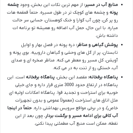
منابع آب در مسیر:
از مهم ترین نکات این بخش، وجود
چشمه
پونه
و چشمه های کوچک تر در طول مسیره. حتماً قمقمه هات
رو پر کن، چون آب گوارا و خنک کوهستان، حسابی سر حالت
میاره. با این حال، حمل آب اضافه رو همیشه تو برنامه ات
داشته باش.
پوشش گیاهی و مناظر:
دره پونه در فصل بهار و اوایل
تابستان، پر از گل های وحشی و گیاهان داروییه. بوی پونه و
آویشن، کل مسیر رو معطر می کنه. مناظر صخره ای و صدای
آب، خستگی رو از تنت به در می کنه.
پناهگاه برفخانه:
مقصد این بخش،
پناهگاه برفخانه
است. این
پناهگاه در ارتفاع حدود 3000 متری قرار داره و جای خیلی
خوبیه برای استراحت و تجدید قوا. پناهگاه امکانات اولیه ای
مثل اتاق های استراحت (معمولاً عمومی و بدون تجهیزات
خاص)، و در برخی مواقع سرویس بهداشتی داره.
حتماً در اینجا
آب کافی برای ادامه مسیر و برگشت بردار
، چون بعد از این
نقطه، ممکن است منبع آب مطمئنی پیدا نکنی.