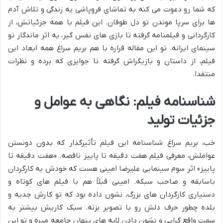
که شما رو دعوت می کنه به تماشای فروپاشی یه زندگی و تلاش آدم
ها برای سرپا موندن تو دل طوفان. این فیلم با همه جزئیاتش، از
کارگردانی و فیلمنامه گرفته تا بازی های نفس گیر، یه اثر ماندگار تو
سینمای ایرانه. تو این مقاله قراره با هم بریم سراغ همه ابعاد این
فیلم، از داستان و بازیگراش گرفته تا جوایزی که برده و نظرات
منتقدا.
شناسنامه فیلم: نگاهی به عوامل و
جزئیات تولید
خب، بریم سراغ شناسنامه این فیلم تأثیرگذار که بدون دونستن
عواملش، معرفی فیلم هفت دقیقه تا پاییز ناقصه. «هفت دقیقه تا
پاییز» اثر سوم سینمایی علیرضا امینی هست که خودش یه کارگردان
باسابقه و صاحب سبکه. امینی قبلاً هم با فیلم های کوتاه و
دستیاری کارگردان های بزرگ، نشون داده بود که تو کارش جدیه و
بلده چطور حرف دلش رو با تصویر بزنه. سبک کاریش بیشتر به
سمت واقع گرایی و نشون دادن لایه های پنهان جامعه میره و تو این