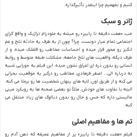
کنیم و بفهمیم چرا اینقدر تأثیرگذاره.
ژانر و سبک
خب، «هفت دقیقه تا پاییز» رو میشه یه ملودرام تراژیک و واقع گرای
اجتماعی تمام عیار دونست. چرا؟ چون از یه طرف یه حادثه تلخ و غم
انگیز رو محور قرار میده و احساسات مخاطب رو قلقلک میده، و از
طرف دیگه، واقعیت های تلخ جامعه، مشکلات طبقه متوسط و روابط
انسانی رو بدون ذره ای اغراق نشون میده. این فیلم یه جورایی شبیه
به درباره الی… اصغر فرهادی، مخاطب رو درگیر یه موقعیت بحرانی
می کنه و از طریق اون، لایه های پنهان شخصیت ها رو برملا می کنه.
البته با تفاوت های خودش. مثلاً تو بعضی صحنه ها یه رویکرد مینی
مالیستی داره که حس و حال رو بدون دیالوگ های زیاد منتقل می
کنه.
تم ها و مفاهیم اصلی
فیلم «هفت دقیقه تا پاییز» پر از مفاهیم عمیقه که ذهن آدم رو