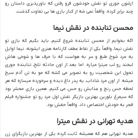
ازشون جوری تو نقش خودشون فرو رفتن که باورپذیری داستان رو
چند برابر کرده. واقعاً نمی شه از کنار بازی ها بی تفاوت گذشت.
محسن تنابنده در نقش نیما
اگه بخوایم از محسن تنابنده شروع کنیم، باید بگیم که بازی تو
نقش نیما، واقعاً یکی از نقاط عطف کارنامه هنری ایشونه. نیما اوایل
یه مرد شوخ طبع و سر به هواست که با حرف ها و شوخی هاش
لبخند رو لب میترا میاره. اما بعد از اون حادثه تلخ، تنابنده جوری
تحول این شخصیت رو به تصویر می کشه که مو به تن آدم سیخ
میشه. از اون مرد شاداب، یه پدر داغ دیده و سرخورده میسازه که هر
لحظه حس رنج و عذابش رو حس می کنیم. همین بازی محشر بود
که سیمرغ بلورین بهترین بازیگر نقش اول مرد رو تو جشنواره فیلم
فجر به خودش اختصاص داد. واقعاً حقش بود.
هدیه تهرانی در نقش میترا
هدیه تهرانی هم که همیشه ثابت کرده یکی از بهترین بازیگرای زن