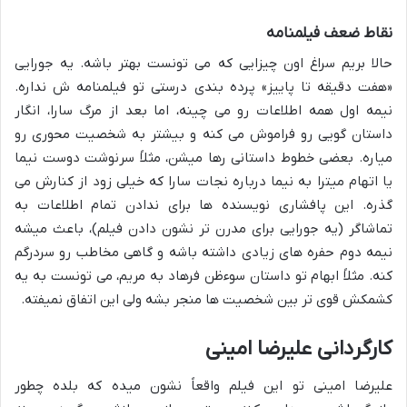
نقاط ضعف فیلمنامه
حالا بریم سراغ اون چیزایی که می تونست بهتر باشه. یه جورایی
«هفت دقیقه تا پاییز» پرده بندی درستی تو فیلمنامه ش نداره.
نیمه اول همه اطلاعات رو می چینه، اما بعد از مرگ سارا، انگار
داستان گویی رو فراموش می کنه و بیشتر به شخصیت محوری رو
میاره. بعضی خطوط داستانی رها میشن، مثلاً سرنوشت دوست نیما
یا اتهام میترا به نیما درباره نجات سارا که خیلی زود از کنارش می
گذره. این پافشاری نویسنده ها برای ندادن تمام اطلاعات به
تماشاگر (یه جورایی برای مدرن تر نشون دادن فیلم)، باعث میشه
نیمه دوم حفره های زیادی داشته باشه و گاهی مخاطب رو سردرگم
کنه. مثلاً ابهام تو داستان سوءظن فرهاد به مریم، می تونست به یه
کشمکش قوی تر بین شخصیت ها منجر بشه ولی این اتفاق نمیفته.
کارگردانی علیرضا امینی
علیرضا امینی تو این فیلم واقعاً نشون میده که بلده چطور