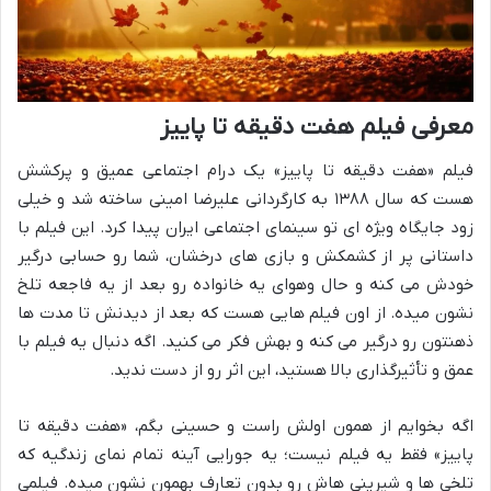
معرفی فیلم هفت دقیقه تا پاییز
فیلم «هفت دقیقه تا پاییز» یک درام اجتماعی عمیق و پرکشش
هست که سال ۱۳۸۸ به کارگردانی علیرضا امینی ساخته شد و خیلی
زود جایگاه ویژه ای تو سینمای اجتماعی ایران پیدا کرد. این فیلم با
داستانی پر از کشمکش و بازی های درخشان، شما رو حسابی درگیر
خودش می کنه و حال وهوای یه خانواده رو بعد از یه فاجعه تلخ
نشون میده. از اون فیلم هایی هست که بعد از دیدنش تا مدت ها
ذهنتون رو درگیر می کنه و بهش فکر می کنید. اگه دنبال یه فیلم با
عمق و تأثیرگذاری بالا هستید، این اثر رو از دست ندید.
اگه بخوایم از همون اولش راست و حسینی بگم، «هفت دقیقه تا
پاییز» فقط یه فیلم نیست؛ یه جورایی آینه تمام نمای زندگیه که
تلخی ها و شیرینی هاش رو بدون تعارف بهمون نشون میده. فیلمی