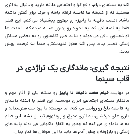
اگه به سینمای درام، واقع گرا و اجتماعی علاقه دارید و دنبال یه اثری
هستید که از کلیشه ها فاصله گرفته باشه و حرف برای گفتن داشته
باشه، «هفت دقیقه تا پاییز» رو بهتون پیشنهاد می کنم. این فیلم
فقط یه قصه نمی گه، یه تجربه رو بهتون هدیه میده که تا مدت ها
تو ذهنتون باقی می مونه و شاید حتی نگاهتون رو به بعضی مسائل
زندگی تغییر بده. پس اگه هنوز ندیدینش، حتماً یه فرصت بهش
بدید.
نتیجه گیری: ماندگاری یک تراژدی در
قاب سینما
در نهایت،
فیلم هفت دقیقه تا پاییز
رو میشه یکی از آثار مهم و
ماندگار سینمای اجتماعی ایران دونست. این فیلم با اینکه داستان
یه فاجعه تلخ رو روایت می کنه، اما تونسته با پرداخت هنرمندانه و
بازی های درخشان، به اثری عمیق و پرمفهوم تبدیل بشه. این فیلم
به ما یادآوری می کنه که چطور یه اتفاق ناگهانی می تونه پایه های
زندگی رو بلرزونه و چطور آدم ها باید با این طوفان ها کنار بیان.