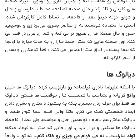
بازیگرهاش رو هدایت کنه و بهترین بازی رو ازشون بگیره. صحنه
های کلیدی و تاثیرگذار مثل صحنه تصادف، محیط بیمارستان و حال
و هوای خونه میترا بعد از فاجعه، با تسلط کامل کارگردانی شده.
امینی با استفاده هوشمندانه از عناصر بصری، نورپردازی و موسیقی،
حس و حال صحنه ها رو عمیق تر می کنه و شما رو غرق در فضا می
کنه. اون صحنه هایی که میترا جسد سارا رو به خونه میاره یا اونجا
که نیما پشت در اتاق میترا التماس می کنه، واقعاً شاهکارن و نشون
از تبحر کارگردانه.
دیالوگ ها
با اینکه علیرضا نادری فیلمنامه رو بازنویسی کرده، دیالوگ ها خیلی
واقع گرایانه و متناسب با شخصیت ها و موقعیت ها هستن. دیالوگ
ها فقط برای حرف زدن نیستن، بلکه به پیشبرد داستان و نشون دادن
ابعاد شخصیتی کمک می کنن. مثلاً اوایل فیلم، نیما شوخ طبعه و
دیالوگ هاش هم بامزه و تو همین حال و هواست. ولی بعد از فاجعه،
دیالوگ ها سنگین و پر از دردن. اون جایی که میترا به فرهاد میگه:
تولد ساراست… نه می خوام من چیزی رو خاک کنم… نه تو…
، واقعاً