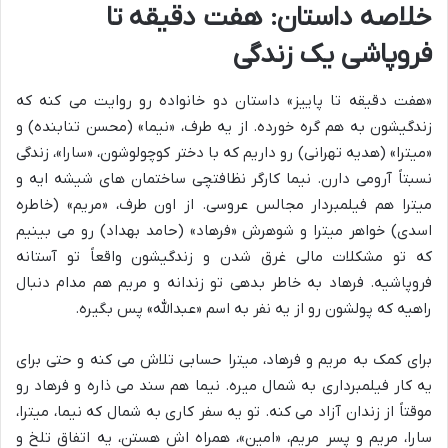
خلاصه داستان: هفت دقیقه تا
فروپاشی یک زندگی
«هفت دقیقه تا پاییز» داستان دو خانواده رو روایت می کنه که
زندگیشون به هم گره خورده. از یه طرف، «نیما» (محسن تنابنده) و
«میترا» (هدیه تهرانی) رو داریم که با دختر کوچولوشون، «سارا»، زندگی
نسبتاً آرومی دارن. نیما کارگر نظافتچی ساختمان های شیشه ایه و
میترا هم فیلمبردار مجالس عروسی. از اون طرف، «مریم» (خاطره
اسدی) خواهر میترا و شوهرش «فرهاد» (حامد بهداد) رو می بینیم
که تو مشکلات مالی غرق شدن و زندگیشون واقعاً تو آستانه
فروپاشیه. فرهاد به خاطر بدهی تو زندانه و مریم هم مدام دنبال
راهیه که پولشون رو از یه نفر به اسم «عبدالله» پس بگیره.
برای کمک به مریم و فرهاد، میترا حسابی تلاش می کنه و حتی برای
یه کار فیلمبرداری به شمال میره. نیما هم سند می ذاره و فرهاد رو
موقتاً از زندان آزاد می کنه. تو یه سفر کاری به شمال که نیما، میترا،
سارا، مریم و پسر مریم، «امین»، همراه اش هستن، یه اتفاق تلخ و