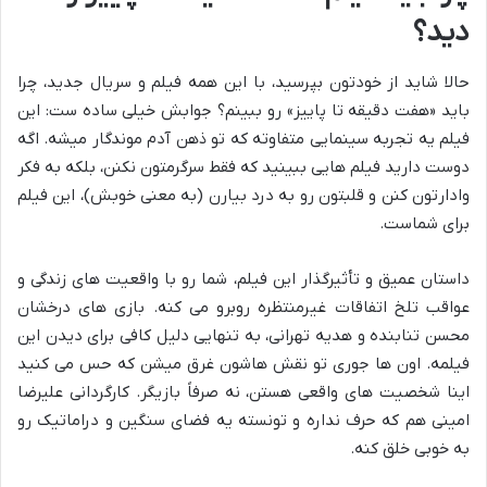
دید؟
حالا شاید از خودتون بپرسید، با این همه فیلم و سریال جدید، چرا
باید «هفت دقیقه تا پاییز» رو ببینم؟ جوابش خیلی ساده ست: این
فیلم یه تجربه سینمایی متفاوته که تو ذهن آدم موندگار میشه. اگه
دوست دارید فیلم هایی ببینید که فقط سرگرمتون نکنن، بلکه به فکر
وادارتون کنن و قلبتون رو به درد بیارن (به معنی خوبش)، این فیلم
برای شماست.
داستان عمیق و تأثیرگذار این فیلم، شما رو با واقعیت های زندگی و
عواقب تلخ اتفاقات غیرمنتظره روبرو می کنه. بازی های درخشان
محسن تنابنده و هدیه تهرانی، به تنهایی دلیل کافی برای دیدن این
فیلمه. اون ها جوری تو نقش هاشون غرق میشن که حس می کنید
اینا شخصیت های واقعی هستن، نه صرفاً بازیگر. کارگردانی علیرضا
امینی هم که حرف نداره و تونسته یه فضای سنگین و دراماتیک رو
به خوبی خلق کنه.