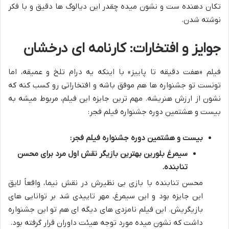
تکان دهنده ست و نشون میده چقدر این دیالوگ ها دقیق و با فکر
نوشته شدن.
جوایز و افتخارات: کارنامه ای درخشان
فیلم «هفت دقیقه تا پاییز» با اینکه یه درام تلخ و عمیقه، اما
تونست تو جشنواره ها هم موفق باشه و افتخاراتی رو کسب کنه که
نشون از ارزش هنریشه. مهم ترین جایزه این فیلم، مربوط میشه به
بیست و هشتمین دوره جشنواره فیلم فجر:
بیست و هشتمین دوره جشنواره فیلم فجر:
سیمرغ بلورین بهترین بازیگر نقش اول مرد برای محسن
تنابنده.
محسن تنابنده با بازی بی نظیرش در نقش نیما، واقعاً لایق
این جایزه بود و این سیمرغ، مهر تاییدی شد بر توانایی های
بازیگریش. این فیلم نامزدی های دیگه ای هم تو این جشنواره
داشت که نشون میده مورد توجه هیئت داوران قرار گرفته بود.