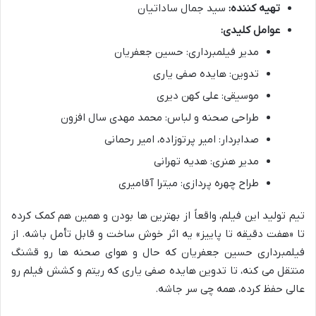
تهیه کننده:
سید جمال ساداتیان
عوامل کلیدی:
مدیر فیلمبرداری: حسین جعفریان
تدوین: هایده صفی یاری
موسیقی: علی کهن دیری
طراحی صحنه و لباس: محمد مهدی سال افزون
صدابردار: امیر پرتوزاده، امیر رحمانی
مدیر هنری: هدیه تهرانی
طراح چهره پردازی: میترا آقاميری
تیم تولید این فیلم، واقعاً از بهترین ها بودن و همین هم کمک کرده
تا «هفت دقیقه تا پاییز» یه اثر خوش ساخت و قابل تأمل باشه. از
فیلمبرداری حسین جعفریان که حال و هوای صحنه ها رو قشنگ
منتقل می کنه، تا تدوین هایده صفی یاری که ریتم و کشش فیلم رو
عالی حفظ کرده، همه چی سر جاشه.