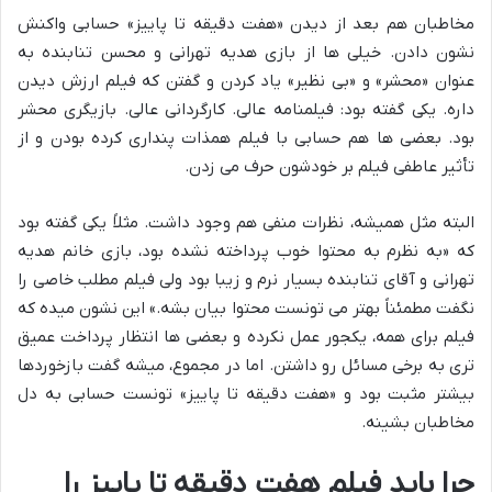
مخاطبان هم بعد از دیدن «هفت دقیقه تا پاییز» حسابی واکنش
نشون دادن. خیلی ها از بازی هدیه تهرانی و محسن تنابنده به
عنوان «محشر» و «بی نظیر» یاد کردن و گفتن که فیلم ارزش دیدن
داره. یکی گفته بود: فیلمنامه عالی. کارگردانی عالی. بازیگری محشر
بود. بعضی ها هم حسابی با فیلم همذات پنداری کرده بودن و از
تأثیر عاطفی فیلم بر خودشون حرف می زدن.
البته مثل همیشه، نظرات منفی هم وجود داشت. مثلاً یکی گفته بود
که «به نظرم به محتوا خوب پرداخته نشده بود، بازی خانم هدیه
تهرانی و آقای تنابنده بسیار نرم و زیبا بود ولی فیلم مطلب خاصی را
نگفت مطمئناً بهتر می تونست محتوا بیان بشه.» این نشون میده که
فیلم برای همه، یکجور عمل نکرده و بعضی ها انتظار پرداخت عمیق
تری به برخی مسائل رو داشتن. اما در مجموع، میشه گفت بازخوردها
بیشتر مثبت بود و «هفت دقیقه تا پاییز» تونست حسابی به دل
مخاطبان بشینه.
چرا باید فیلم هفت دقیقه تا پاییز را