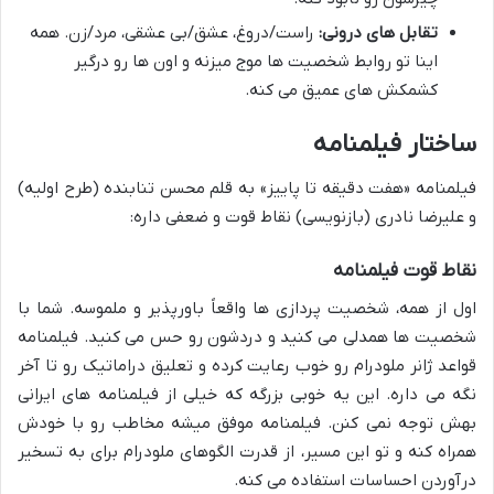
تقابل های درونی:
راست/دروغ، عشق/بی عشقی، مرد/زن. همه
اینا تو روابط شخصیت ها موج میزنه و اون ها رو درگیر
کشمکش های عمیق می کنه.
ساختار فیلمنامه
فیلمنامه «هفت دقیقه تا پاییز» به قلم محسن تنابنده (طرح اولیه)
و علیرضا نادری (بازنویسی) نقاط قوت و ضعفی داره:
نقاط قوت فیلمنامه
اول از همه، شخصیت پردازی ها واقعاً باورپذیر و ملموسه. شما با
شخصیت ها همدلی می کنید و دردشون رو حس می کنید. فیلمنامه
قواعد ژانر ملودرام رو خوب رعایت کرده و تعلیق دراماتیک رو تا آخر
نگه می داره. این یه خوبی بزرگه که خیلی از فیلمنامه های ایرانی
بهش توجه نمی کنن. فیلمنامه موفق میشه مخاطب رو با خودش
همراه کنه و تو این مسیر، از قدرت الگوهای ملودرام برای به تسخیر
درآوردن احساسات استفاده می کنه.