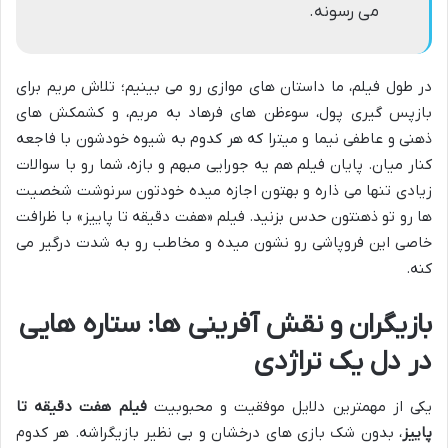
می رسونه.
در طول فیلم، ما داستان های موازی رو می بینیم؛ تلاش مریم برای
بازپس گیری پول، سوءظن های فرهاد به مریم، و کشمکش های
ذهنی و عاطفی نیما و میترا که هر کدوم به شیوه خودشون با فاجعه
کنار میان. پایان فیلم هم یه جورایی مبهم و بازه، شما رو با سوالات
زیادی تنها می ذاره و بهتون اجازه میده خودتون سرنوشت شخصیت
ها رو تو ذهنتون حدس بزنید. فیلم «هفت دقیقه تا پاییز» با ظرافت
خاصی این فروپاشی رو نشون میده و مخاطب رو به شدت درگیر می
کنه.
بازیگران و نقش آفرینی ها: ستاره هایی
در دل یک تراژدی
یکی از مهمترین دلایل موفقیت و محبوبیت
فیلم هفت دقیقه تا
پاییز
، بدون شک بازی های درخشان و بی نظیر بازیگراشه. هر کدوم