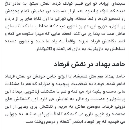
سینمای ایرانه، تو این فیلم کولاک کرده. نقش میترا، یه مادر داغ
دیده که شوک و اندوه بعد از از دست دادن دخترش تمام وجودش
رو تسخیر کرده، واقعاً سخته. ولی تهرانی با اون نگاه های پر از درد و
پریشونی، جوری این غم رو نشون میده که مخاطب با تک تک سلول
هاش همذات پنداری می کنه. لحظه هایی که میترا سکوت می کنه و
فقط نگاهش فریاد میزنه، واقعاً به یاد ماندنیه و نشون دهنده
تسلطش به بازیگریه. یه بازی قدرتمند و تاثیرگذار.
حامد بهداد در نقش فرهاد
حامد بهداد هم مثل همیشه، با انرژی خاص خودش تو نقش فرهاد
ظاهر شده. فرهاد یه شخصیت پیچیده و متزلزله که هم با مشکلات
مالی دست و پنجه نرم می کنه و هم با مشکلات زناشویی. بهداد این
پریشونی و عصبیت رو عالی به نمایش می ذاره. اون کشمکش های
درونی فرهاد، سوءظن هاش به مریم و تلاشش برای رهایی از این
مخمصه رو طوری بازی می کنه که کاملاً باورپذیر میشه. یه جورایی
می فهمیم که چرا فرهاد اینقدر آشفته و درهم ریخته ست.