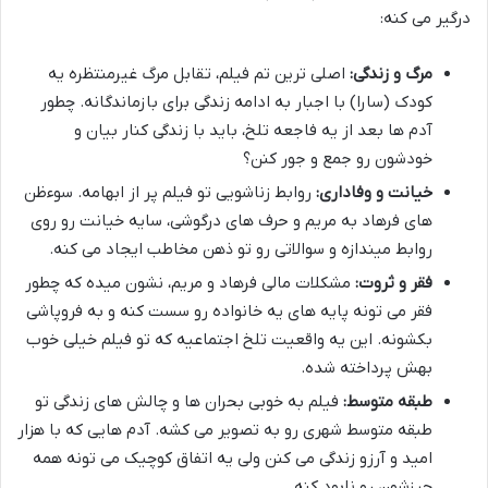
درگیر می کنه:
مرگ و زندگی:
اصلی ترین تم فیلم، تقابل مرگ غیرمنتظره یه
کودک (سارا) با اجبار به ادامه زندگی برای بازماندگانه. چطور
آدم ها بعد از یه فاجعه تلخ، باید با زندگی کنار بیان و
خودشون رو جمع و جور کنن؟
خیانت و وفاداری:
روابط زناشویی تو فیلم پر از ابهامه. سوءظن
های فرهاد به مریم و حرف های درگوشی، سایه خیانت رو روی
روابط میندازه و سوالاتی رو تو ذهن مخاطب ایجاد می کنه.
فقر و ثروت:
مشکلات مالی فرهاد و مریم، نشون میده که چطور
فقر می تونه پایه های یه خانواده رو سست کنه و به فروپاشی
بکشونه. این یه واقعیت تلخ اجتماعیه که تو فیلم خیلی خوب
بهش پرداخته شده.
طبقه متوسط:
فیلم به خوبی بحران ها و چالش های زندگی تو
طبقه متوسط شهری رو به تصویر می کشه. آدم هایی که با هزار
امید و آرزو زندگی می کنن ولی یه اتفاق کوچیک می تونه همه
چیزشون رو نابود کنه.