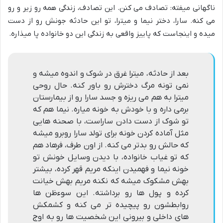
ناگهانی میفته: تصادف می کنن. این تصادف، زندگی همه رو زیر و رو
می کنه. سارا، دختر نیما و میترا، تو این حادثه جونش رو از دست
میده و اینجاست که پاییز واقعی به زندگی این دو خانواده پا میذاره.
بعد از حادثه، میترا غرق در شوک و اندوه میشه و
نمی تونه مرگ دخترش رو باور کنه. حال روحی
میترا به هم می ریزه و جسد سارا رو از بیمارستان
برمی داره و با خودش به خونه میاره. نیما هم که
تو شوک از دست دادن ساراست، با صحنه هایی
مثل آماده کردن خونه برای تولد سارا روبرو میشه
که حالش رو بدتر می کنه. از اون طرف، فرهاد هم
که تو غیاب خانواده، با دیدن وسایل خونش تو
خونه نیما و فهمیدن اینکه مریم قهر کرده، بیشتر
بهش مشکوک میشه که نکنه مریم بهش خیانت
کرده و پول ها رو برداشته. این سوءظن ها
روابطشون رو پیچیده تر می کنه و کشمکش
های داخلی و بیرونی این شخصیت ها رو به اوج