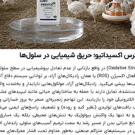
رس اکسیداتیو؛ حریق شیمیایی در سلول‌ها
استرس اکسیداتیو (Oxidative Stress) در واقع بازتابی از عدم تعادل بیوشیمیایی 
آن نرخ تولید گونه‌های فعال اکسیژن (ROS) یا همان رادیکال‌های آزاد، بر تواناییِ
‌ها پیشی می‌گیرد. رادیکال‌های آزاد، مولکول‌هایی ناپایدار و به‌شدت و
‌نشده، تمایل دارند با حمله به ساختارهای حیاتی مانند لیپیدهای غشا،
ای DNA، ثبات الکترونیکی خود را بازیابند. این تهاجم زنجیره‌ای منجر به بروز خسارا
یب بافت‌های تولیدی (نظیر کبد و روده) و تضعیف پاسخ‌های ایمنی می
و نه تنها یک واکنش بیولوژیک به تنش‌های محیطی، بلکه یک «سارق
نابع حیاتی بدن از مسیر رشد به سمت ترمیم آسیب‌های سلولی، راندمان اق
 در سیستم‌های متراکم صنعتی، به‌طور مداوم تحت فشار محرک‌های م