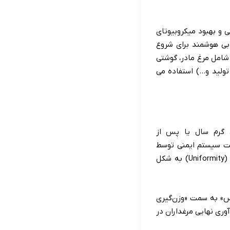
نی و بهبود میکروبیوتای
بی هوشمند برای شروع
ودآوری فارم است. انرژی پلاس ( Energy Plus ) در طیور شامل مرغ مادر، گوشتی
ولید و…) استفاده می
د فصول گرم سال یا پس از
یت سیستم ایمنی توسط
بتاگلوکان‌ها و بهینه‌سازی سلامت کبد، نه تنها تلفات دوره کاهش می‌یابد، بلکه یکنواختی گله (Uniformity) به شکل
رس» به سمت «وزن‌گیری
وری نهایی مرغداران در