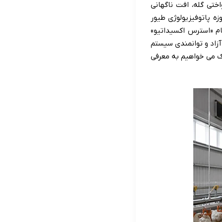
ختی گله، افت ناگهانی
ه پاتوفیزیولوژی طیور
ام «استرس اکسیداتیو»
های آزاد و توانمندی سیستم
ک می خواهیم به معرفی