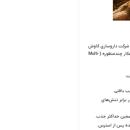
ت. شرکت داروسازی کاوش
بایوتک با درک این پیچیدگی، محصول پیشرفته پری‌ویتا TNT (PreVita TNT) را به‌عنوان یک راهکار چندمنظوره (Multi-
ب بافتی.
درتمند که سلول‌ها را در برابر تنش‌های
یده پس از استرس.