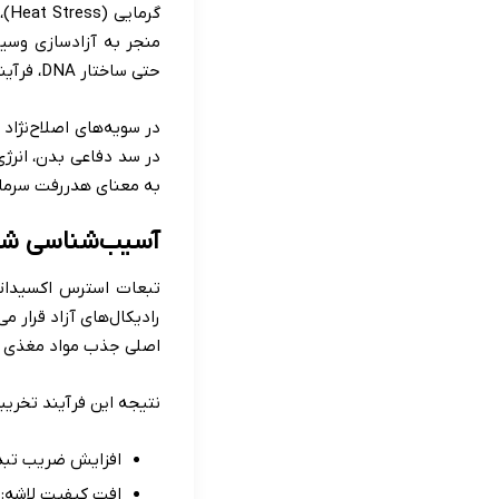
گر
منجر به آزادسازی وسیع 
حتی ساختار DNA، فرآیند «پراکسیداسیون لیپیدی» را آغاز می‌کنند.
در سویه‌های اصلاح‌نژاد
در سد دفاعی بدن، انرژی
به معنای هدررفت سرما
آسیب‌شناسی شاخص‌های 
تبعات استرس اکسیداتی
اصلی جذب مواد مغذی ه
نتیجه این فرآیند تخریب
افزایش ضریب تبدیل خوراک (FCR): پرنده دان می‌خ
افت کیفیت لاشه: 