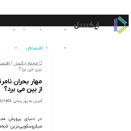
مجله ایکسل
داروخانه
تهران
دیجیت
بین الملل
اقتصادی
خانواده
تکنولو
مجله ایکسل
/
اقتصا
بین می برد؟
مهار بحران نامر
از بین می برد؟
آخرین به روز رسانی: 05/03/1405
در دنیای پرورش مدر
میکروسکوپی‌ترین لایه‌