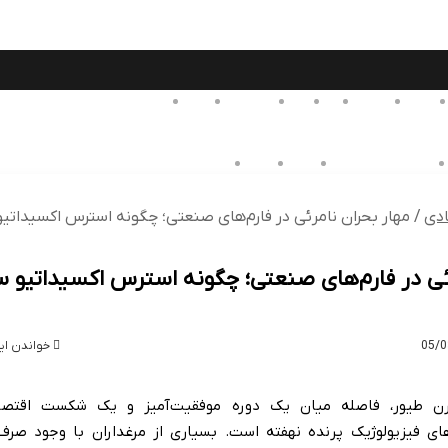
ال
صنعت
اصفهان
چاپ
سنگ
الکترونیک
استیل
آشپزخانه
ژی
گردشگری و اقامتی
ورزشی
پزشکی
فیلم و سریال
دی
/
مهار بحران نامرئی در فارم‌های صنعتی؛ چگونه استرس اکسیداتیو 
ئی در فارم‌های صنعتی؛ چگونه استرس اکسیداتیو سو
خواندن این مطلب 3 
ن طیور، فاصله میان یک دوره موفقیت‌آمیز و یک شکست اقتصا
های فیزیولوژیک پرنده نهفته است. بسیاری از مرغداران با وجود صرف