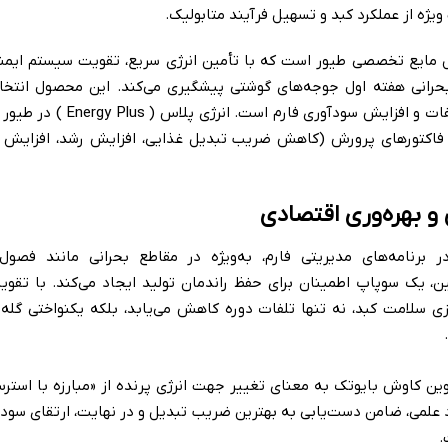
یژه از عملکرد کبد و تسهیل فرآیند متابولیک.
P یک مکمل مایع تخصصی طیور است که با تأمین انرژی سریع، تقویت سیستم ایم
 بحرانی هفته اول جوجه‌های گوشتی پیشگیری می‌کند. این محصول انتخا
قدرتمند گله، کاهش تلفات و افزایش س
فاکتورهای پرورش (کاهش ضریب تبدیل غذایی، افزایش رشد، افزایش ت
و بهره‌وری اقتصادی
غام پری‌ویتا TNT در برنامه‌های مدیریتی فارم، به‌ویژه در مقاطع بحرانی مانن
ن، یک سوپاپ اطمینان برای حفظ راندمان تولید ایجاد می‌کند. با تقو
نوین کاوش بایوتک به معنای تغییر جهت انرژی پرنده از «مبارزه با است
 علمی، ضامن دست‌یابی به بهترین ضریب تبدیل و در نهایت، ارتقای سودآ
.