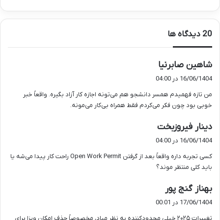
‫20 دیدگاه ها
گ
شاهین صابرنیا
ف
16/06/1404 در 04:00
ت
من تازه فهمیدم همسر دانشجو هم می‌تونه اجازه کار آزاد بگیره. واقعاً خبر
:
خوبی بود چون فکر می‌کردم فقط همراه بی‌کار می‌مونه.
گ
دینار فیروزبخت
ف
16/06/1404 در 04:00
ت
کسی تجربه داره واقعاً بعد از گرفتن Open Work Permit راحت کار پیدا می‌شه یا
:
باید کلی منتظر موند؟
گ
بهناز گنج پور
ف
17/06/1404 در 00:01
ت
تغییرات ۲۰۲۵ خیلی محدودکننده به نظر میاد، مخصوصاً حذف امکان ویزا برای