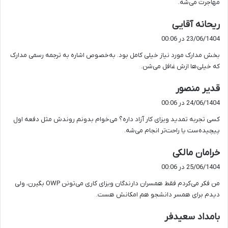
مهاجرت می‌شه.
گ
ریحانه آقایی
ف
23/06/1404 در 00:06
ت
بخش مدارک مورد نیاز خیلی کامل بود. به‌خصوص اشاره به ترجمه رسمی مدارک
:
که خیلی‌ها ازش غافل می‌شن.
گ
قدیر منصور
ف
24/06/1404 در 00:06
ت
کسی تجربه تمدید ویزای کار آزاد داره؟ می‌خوام بدونم روندش مثل دفعه اول
:
پیچیده‌ست یا راحت‌تر انجام می‌شه.
گ
خرامان مالکی
ف
25/06/1404 در 00:06
ت
من فکر می‌کردم فقط همسران دارندگان ویزای کاری می‌تونن OWP بگیرن، ولی
:
دیدم برای همسر دانشجو هم امکانش هست.
گ
بامداد سعیدفر
ف