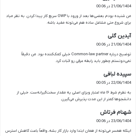
ف
21/06/1404 در 00:06
ت
من شنیده بودم بعضی‌ها بعد از ورود با OWP سریع کار پیدا کردن. به نظر میاد
:
برای شروع حتی مشاغل ساده هم می‌تونه مفید باشه.
گ
آیدین گلی
ف
21/06/1404 در 00:06
ت
توضیح درباره Common-law partner خیلی کمک‌کننده بود. من دقیقاً
:
نمی‌دونستم چطور باید رابطه عرفی رو اثبات کرد.
گ
سپیده لبافی
ف
22/06/1404 در 00:05
ت
به نظرم شرط ۱۶ ماه اعتبار ویزای اصلی یه مقدار سخت‌گیرانه‌ست. خیلی از
:
دانشجوها کمتر از این مدت پذیرش می‌گیرن.
گ
شهنام فرتاش
ف
23/06/1404 در 00:06
ت
اینکه همسر می‌تونه از همان ابتدا وارد بازار کار بشه، واقعاً باعث کاهش استرس
: