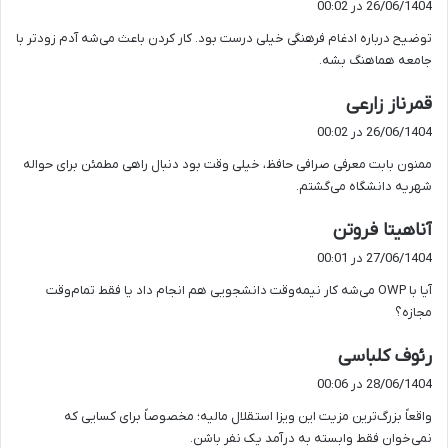
26/06/1404 در 00:02
ت
توضیح درباره ادغام فرهنگی خیلی درست بود. کار کردن باعث می‌شه آدم زودتر با
:
جامعه هماهنگ بشه.
گ
قمرناز زارعی
ف
26/06/1404 در 00:02
ت
ممنون بابت معرفی صرافی حافظ، خیلی وقت بود دنبال راهی مطمئن برای حواله
:
شهریه دانشگاه می‌گشتم.
گ
آناهیتا فروتن
ف
27/06/1404 در 00:01
ت
آیا با OWP می‌شه کار نیمه‌وقت دانشجویی هم انجام داد یا فقط تمام‌وقت
:
مجازه؟
گ
رئوف کلباسی
ف
28/06/1404 در 00:06
ت
واقعاً بزرگ‌ترین مزیت این ویزا استقلال مالیه؛ مخصوصاً برای کسایی که
:
نمی‌خوان فقط وابسته به درآمد یک نفر باشن.