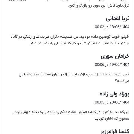
:
فرزندان. کاش این مورد رو بازنگری کنن.
گ
ثریا لقمانی
ف
18/06/1404 در 00:02
ت
خیلی خوب توضیح داده بودید، من همیشه نگران هزینه‌های زندگی در کانادا
:
بودم. حالا مطمئن شدم اگر هر دو کار کنیم خیلی راحت‌تر می‌شه.
گ
خرامان سوری
ف
19/06/1404 در 00:06
ت
کسی می‌دونه مدت زمان پردازش این ویزا در ایران معمولاً چند ماه طول
:
می‌کشه؟
گ
بهزاد ولی زاده
ف
20/06/1404 در 00:05
ت
این‌که تجربه کاری در کانادا امتیاز اقامت دائم رو بالا می‌بره نکته مهمی بود.
:
ممنون که اشاره کردید.
گ
گلسا فرامرزی