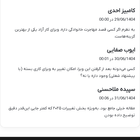
گ
کامبیز احدی
ف
29/06/1404 در 00:00
ت
به نظرم اگر کسی قصد مهاجرت خانوادگی داره، ویزای کار آزاد یکی از بهترین
:
گزینه‌هاست.
گ
ایوب صفایی
ف
30/06/1404 در 00:01
ت
کسی می‌دونه بعد از گرفتن این ویزا، امکان تغییر به ویزای کاری بسته (با
:
پیشنهاد شغلی) وجود داره یا نه؟
گ
سپیده ملاحسنی
ف
31/06/1404 در 00:06
ت
مقاله خیلی جامع بود، به‌ویژه بخش تغییرات ۲۰۲۵ که کمتر جایی این‌قدر دقیق
:
توضیح داده بودن.