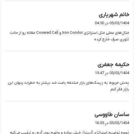
گ
خانم شهریاری
ف
05/02/1404 در 04:50
ت
مثال‌های عملی مثل استراتژی Iron Condor و Covered Call مقاله رو از حالت
:
تئوری صرف خارج کرده
گ
حکیمه جعفری
ف
05/02/1404 در 15:47
ت
بخش مربوط به ریسک‌های بازار مشتقه باعث شد بیشتر به خطرات پنهان این
:
بازار فکر کنم
گ
ساسان طاووسی
ف
05/02/1404 در 16:55
ت
نحوه توضیح استراتژی آربیتراژ خیلی ساده و واضح بود، آدم رو ترغیب می‌کنه