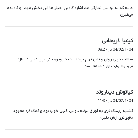
ت
جالبه که به قوانین نظارتی هم اشاره کردین، خیلی‌ها این بخش مهم رو نادیده
:
می‌گیرن
گ
کیمیا لاریجانی
ف
04/02/1404 در 08:27
ت
مطالب خیلی روان و قابل فهم نوشته شده بودن، حتی برای کسی که تازه
:
می‌خواد وارد بازار مشتقه بشه
گ
کیانوش دیناروند
ف
04/02/1404 در 11:37
ت
تشبیه ریسک فری به اوراق قرضه دولتی خیلی خوب بود و کمک کرد مفهوم
:
دقیق‌تری ازش بگیرم