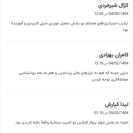
گ
کژال شیرمردی
ف
04/02/1404 در 12:05
ت
ترکیب استراتژی‌های مختلف تو بخش تحلیل موردی خیلی کاربردی و آموزنده
:
بود
گ
کامران بهزادی
ف
04/02/1404 در 12:16
ت
خیلی خوبه که هم به ابزارهای مالی پرداختین و هم به بعد روانشناسی
:
معامله‌گری توجه کردین
گ
لیدا کیارش
ف
05/02/1404 در 01:10
ت
اشاره به نقش مهم بروکر فارکس تو امنیت سرمایه واقعاً نکته کلیدی بود
: