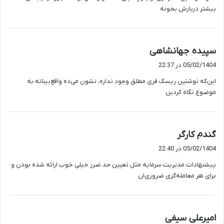
:
بیشتر دربارش بخونه
گ
سپیده جهانشاهی
ف
05/02/1404 در 22:37
ت
این‌که نوشتین ریسک فری مطلق وجود نداره، نشون می‌ده واقع‌بینانه به
:
موضوع نگاه کردین
گ
گندم کارگر
ف
05/02/1404 در 22:40
ت
پیشنهادات مدیریت سرمایه مثل تعیین حد ضرر خیلی خوب ارائه شده بودن و
:
برای هر معامله‌گری ضروری‌ان
گ
امیرعلی سیفی