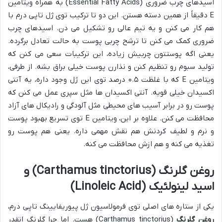
اسیدهای چرب ضروری (Essential Fatty Acids) به همراه ویتامین
E دقیقاً از همین دسته هستن. این دو تا ترکیب توی ژل تاپی درم با
هم کار می کنن و یه تیم عالی رو تشکیل می دن. اسیدهای چرب
ضروری کمک می کنن تا ترشح چربی پوست به حالت تعادل برگرده.
یعنی اگه پوستتون چربیش زیاده، این ترکیبات سعی می کنن که
تولید سبوم رو تنظیم کنن و نذارن پوست خیلی براق بشه. از طرفی،
ویتامین E که با غلظت ۰.۵ درصد توی این ژل وجود داره، یه آنتی
اکسیدان خیلی قویه. آنتی اکسیدان ها مثل سپری عمل می کنن که
پوست رو در برابر آسیب های محیطی مثل آلودگی و رادیکال های آزاد
محافظت می کنن. علاوه بر این، ویتامین E توی تسریع بهبود پوست
و نرم و لطیف کردنش هم نقش مهمی داره. یعنی هم پوست رو
تغذیه می کنه و هم ازش محافظت می کنه.
روغن گلرنگ (Carthamus tinctorius) و
اسید لینولئیک (Linoleic Acid)
یکی از ستاره های اصلی توی فرمولاسیون ژل پیوریفایینگ تاپی درم،
روغن گلرنگ
(Carthamus tinctorius) هست. اما چرا گلرنگ انقدر