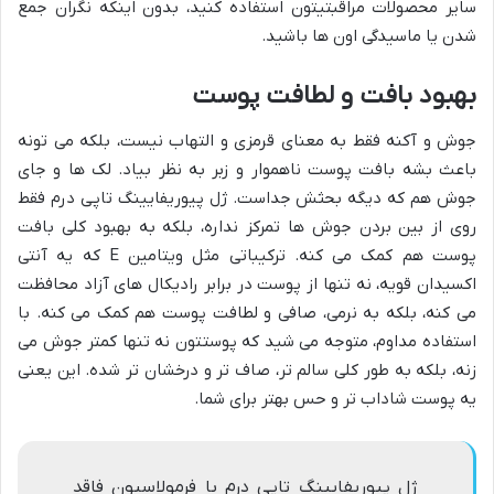
سایر محصولات مراقبتیتون استفاده کنید، بدون اینکه نگران جمع
شدن یا ماسیدگی اون ها باشید.
بهبود بافت و لطافت پوست
جوش و آکنه فقط به معنای قرمزی و التهاب نیست، بلکه می تونه
باعث بشه بافت پوست ناهموار و زبر به نظر بیاد. لک ها و جای
جوش هم که دیگه بحثش جداست. ژل پیوریفایینگ تاپی درم فقط
روی از بین بردن جوش ها تمرکز نداره، بلکه به بهبود کلی بافت
پوست هم کمک می کنه. ترکیباتی مثل ویتامین E که یه آنتی
اکسیدان قویه، نه تنها از پوست در برابر رادیکال های آزاد محافظت
می کنه، بلکه به نرمی، صافی و لطافت پوست هم کمک می کنه. با
استفاده مداوم، متوجه می شید که پوستتون نه تنها کمتر جوش می
زنه، بلکه به طور کلی سالم تر، صاف تر و درخشان تر شده. این یعنی
یه پوست شاداب تر و حس بهتر برای شما.
ژل پیوریفایینگ تاپی درم با فرمولاسیون فاقد