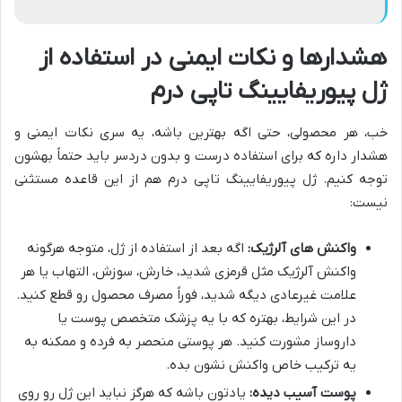
هشدارها و نکات ایمنی در استفاده از
ژل پیوریفایینگ تاپی درم
خب، هر محصولی، حتی اگه بهترین باشه، یه سری نکات ایمنی و
هشدار داره که برای استفاده درست و بدون دردسر باید حتماً بهشون
توجه کنیم. ژل پیوریفایینگ تاپی درم هم از این قاعده مستثنی
نیست:
واکنش های آلرژیک:
اگه بعد از استفاده از ژل، متوجه هرگونه
واکنش آلرژیک مثل قرمزی شدید، خارش، سوزش، التهاب یا هر
علامت غیرعادی دیگه شدید، فوراً مصرف محصول رو قطع کنید.
در این شرایط، بهتره که با یه پزشک متخصص پوست یا
داروساز مشورت کنید. هر پوستی منحصر به فرده و ممکنه به
یه ترکیب خاص واکنش نشون بده.
پوست آسیب دیده:
یادتون باشه که هرگز نباید این ژل رو روی