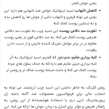
یعنی جوش کمتر.
کاهش التهاب:
اسید لینولئیک خواص ضد التهابی هم داره. این
یعنی می تونه قرمزی و التهاب ناشی از جوش ها رو کاهش بده
و به تسکین پوست کمک کنه.
تقویت سد دفاعی پوست:
این اسید چرب به تقویت سد دفاعی
طبیعی پوست کمک می کنه. یه سد دفاعی قوی تر یعنی پوست
مقاوم تر در برابر عوامل تحریک کننده خارجی و از دست دادن
رطوبت.
لایه برداری ملایم:
همونطور که گفتیم، اسید لینولئیک یه اثر
لایه برداری خیلی ملایم هم داره که به حذف سلول های مرده
پوست کمک می کنه و باعث میشه پوست صاف تر و روشن تر
بشه.
روغن گلرنگ، به خاطر داشتن این اسید چرب ارزشمند، می تونه یه
انتخاب عالی برای فرمولاسیون محصولات ضد آکنه باشه. ژل
پیوریفایینگ تاپی درم با استفاده هوشمندانه از این روغن، یه
راهکار طبیعی و مؤثر برای کنترل و درمان جوش ها ارائه می کنه. این