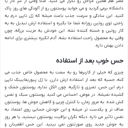
عصر هم همین مراحل رو تکرار می کنید. مثلاً وقتی از سر کار یا
دانشگاه برمی گردید و می خواید پوستتون رو از آلودگی های روز پاک
کنید. این سادگی و سرعت جذب باعث میشه که ژل تاپی درم به
راحتی توی روتین روزانه شما جا بگیره و استفاده ازش تبدیل به یه
کار روتین و خسته کننده نشه. این خودش یه مزیت بزرگه، چون
وقتی یه محصول راحت استفاده بشه، آدم انگیزه بیشتری برای ادامه
دادن بهش داره.
حس خوب بعد از استفاده
چیزی که خیلی از کاربرها رو به سمت یه محصول خاص جذب می
کنه، حسیه که بعد از استفاده ازش دارن. با ژل پیوریفایینگ تاپی
درم، این حس، تمیزی و تازگیه. چون الکل نداره، پوستتون خشک و
کشیده نمیشه. در عوض، احساس می کنید پوستتون سبک و نفس
کش شده. به مرور زمان، با کنترل چربی و کاهش جوش ها، پوستتون
صاف تر و یکدست تر میشه و این خودش حسابی روی اعتماد به
نفس تاثیر می ذاره. دیگه نگران براقیت پوستتون نیستید، یا هر روز
یه جوش جدید روی صورتتون نمی بینید. این حس اطمینان و