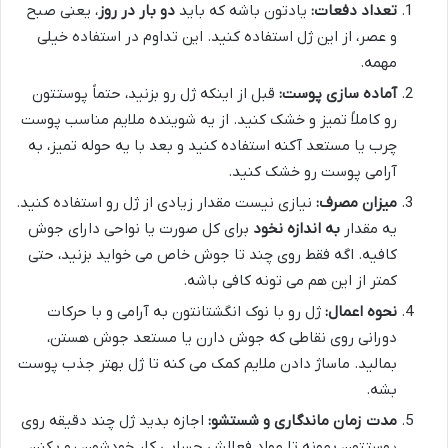
تعداد دفعات:
یادتون باشه که باید
دو بار در روز
، یعنی صبح
و عصر، از این ژل استفاده کنید. این تداوم در استفاده خیلی
مهمه.
آماده سازی پوست:
قبل از اینکه ژل رو بزنید، حتماً پوستتون
رو کاملاً تمیز و خشک کنید. از یه شوینده ملایم مناسب پوست
چرب یا مستعد آکنه استفاده کنید و بعد با یه حوله تمیز، به
آرامی پوست رو خشک کنید.
میزان مصرف:
نیازی نیست مقدار زیادی از ژل رو استفاده کنید.
یه مقدار
به اندازه نخود
برای کل صورت یا نواحی دارای جوش
کافیه. اگه فقط روی چند تا جوش خاص می خواید بزنید، حتی
کمتر از این هم می تونه کافی باشه.
نحوه اعمال:
ژل رو با نوک انگشتانتون به آرامی و با حرکات
دورانی روی نقاطی که جوش دارن یا مستعد جوش هستن،
بمالید. ماساژ دادن ملایم کمک می کنه تا ژل بهتر جذب پوست
بشه.
مدت زمان ماندگاری و شستشو:
اجازه بدید ژل چند دقیقه روی
پوستتون بمونه تا مواد فعالش حسابی کار خودشون رو بکنن.