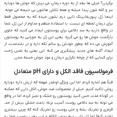
برگردن؟ خیلی ها بعد از یه دوره درمان، می بینن که جوش ها دوباره
سر و کله شون پیدا میشه و همه تلاش هاشون بی نتیجه می مونه.
اینجا ژل پیوریفایینگ تاپی درم نشون میده که یه محصول فقط
برای درمان لحظه ای نیست. با استفاده منظم و مداوم از این ژل، شما
در واقع دارید یه سد دفاعی برای پوستتون ایجاد می کنید که جلوی
بازگشت جوش ها رو می گیره. یعنی این ژل یه جورایی به پوستتون
آموزش می ده که چطور خودش رو سالم نگه داره و در بلندمدت، از
ایجاد آکنه های جدید پیشگیری می کنه. این یعنی یه نفس راحت
برای کسایی که از چرخه تکراری درمان و عود جوش خسته شدن.
فرمولاسیون فاقد الکل و دارای pH متعادل
قبلاً هم اشاره کردم، اما این ویژگی اونقدر مهمه که ارزش داره دوباره
روش تاکید کنیم. خیلی از محصولات ضد جوش، الکل دارن که ممکنه
در کوتاه مدت حس کنید پوستتون رو خشک و تمیز کرده، اما در واقع
می تونه به سد دفاعی پوست آسیب بزنه، باعث خشکی بیش از حد،
قرمزی و تحریک بشه و حتی پوست رو تحریک کنه که چربی بیشتری
تولید کنه! اما ژل تاپی درم بدون الکله و این یعنی پوست شما رو