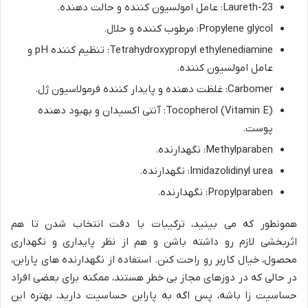
Laureth-23: عامل امولسیون کننده و حالت دهنده.
Propylene glycol: مرطوب کننده و حلال.
Tetrahydroxypropyl ethylenediamine: تنظیم کننده pH و
عامل امولسیون کننده.
Carbomer: غلظت دهنده و پایدار کننده فرمولاسیون ژل.
Tocopherol (Vitamin E): آنتی اکسیدان و بهبود دهنده
پوست.
Methylparaben: نگهدارنده.
Imidazolidinyl urea: نگهدارنده.
Propylparaben: نگهدارنده.
همونطور که می بینید، ترکیبات با دقت انتخاب شدن تا هم
اثربخشی لازم رو داشته باشن و هم از نظر پایداری و نگهداری
محصول، خیال کاربر رو راحت کنن. استفاده از نگهدارنده های پارابن،
در حالی که در دوزهای مجاز بی خطر هستند، ممکنه برای بعضی افراد
حساسیت زا باشه، پس اگه به پارابن حساسیت دارید، بهتره این