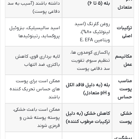
بله (۵ تا ۶)
داشته باشند (آسیب به سد
متعادل
دفاعی پوست)
روغن گلرنگ (اسید
ترکیبات
اسید سالیسیلیک، بنزوئیل
لینولئیک ۸۰%)،
اصلی
پروکساید، رتینوئیدها
ویتامین E، EFA
پاکسازی کومدون ها،
مکانیسم
لایه برداری قوی، کاهش
تنظیم سبوم، تقویت
عمل
باکتری، ضد التهاب
سد دفاعی پوست
مناسب
ممکن است برای پوست
بله (به دلیل فاقد الکل
پوست
های حساس تحریک کننده
و pH متعادل)
حساس
باشند
ممکن است باعث خشکی،
خشکی
کاهش خشکی (به دلیل
پوسته پوسته شدن و
پوست
ترکیبات مرطوب کننده)
قرمزی شوند
پیشگیری