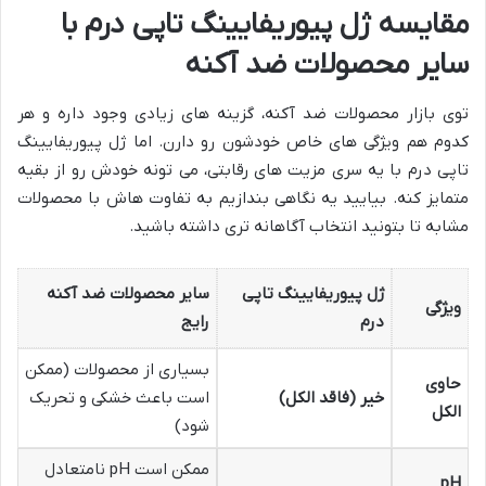
مقایسه ژل پیوریفایینگ تاپی درم با
سایر محصولات ضد آکنه
توی بازار محصولات ضد آکنه، گزینه های زیادی وجود داره و هر
کدوم هم ویژگی های خاص خودشون رو دارن. اما ژل پیوریفایینگ
تاپی درم با یه سری مزیت های رقابتی، می تونه خودش رو از بقیه
متمایز کنه. بیایید یه نگاهی بندازیم به تفاوت هاش با محصولات
مشابه تا بتونید انتخاب آگاهانه تری داشته باشید.
ژل پیوریفایینگ تاپی
سایر محصولات ضد آکنه
ویژگی
درم
رایج
بسیاری از محصولات (ممکن
حاوی
خیر (فاقد الکل)
است باعث خشکی و تحریک
الکل
شود)
ممکن است pH نامتعادل
pH