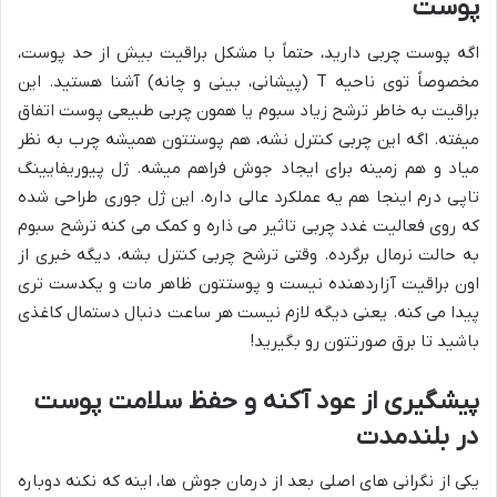
پوست
اگه پوست چربی دارید، حتماً با مشکل براقیت بیش از حد پوست،
مخصوصاً توی ناحیه T (پیشانی، بینی و چانه) آشنا هستید. این
براقیت به خاطر ترشح زیاد سبوم یا همون چربی طبیعی پوست اتفاق
میفته. اگه این چربی کنترل نشه، هم پوستتون همیشه چرب به نظر
میاد و هم زمینه برای ایجاد جوش فراهم میشه. ژل پیوریفایینگ
تاپی درم اینجا هم یه عملکرد عالی داره. این ژل جوری طراحی شده
که روی فعالیت غدد چربی تاثیر می ذاره و کمک می کنه ترشح سبوم
به حالت نرمال برگرده. وقتی ترشح چربی کنترل بشه، دیگه خبری از
اون براقیت آزاردهنده نیست و پوستتون ظاهر مات و یکدست تری
پیدا می کنه. یعنی دیگه لازم نیست هر ساعت دنبال دستمال کاغذی
باشید تا برق صورتتون رو بگیرید!
پیشگیری از عود آکنه و حفظ سلامت پوست
در بلندمدت
یکی از نگرانی های اصلی بعد از درمان جوش ها، اینه که نکنه دوباره