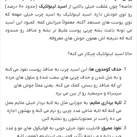
خاصه؟ چون غلظت خیلی بالایی از
اسید لینولئیک
(حدود ۸۰ درصد)
رو توی خودش داره. اسید لینولئیک یه اسید چرب خیلی مهمه که
توی پوست های مستعد آکنه، معمولاً میزانش کمه. کمبود این اسید
می تونه باعث بشه چربی پوست غلیظ تر بشه و منافذ رو مسدود
کنه که نتیجه اش همون جوش های معروفه.
حالا اسید لینولئیک چیکار می کنه؟
حذف کومدون ها:
این اسید چرب به منافذ پوست نفوذ می کنه
و به شل شدن و حذف چربی های سفت شده و سلول های مرده
ای که منافذ رو بستن، کمک می کنه. یعنی عملاً جوش های
سرسیاه و سرسفید رو از بین می بره.
لایه برداری ملایم:
یه جورایی مثل یه لایه بردار خیلی ملایم عمل
می کنه که لایه شاخی غدد چربی رو نرم می کنه و بهشون اجازه
می ده راحت تر محتویاتشون رو تخلیه کنن.
نفوذ عمیق:
قابلیت نفوذ خیلی خوبی به فولیکول های مو و غدد
چربی داره و می تونه تأثیر قوی روی اپیتلیوم (همون لایه