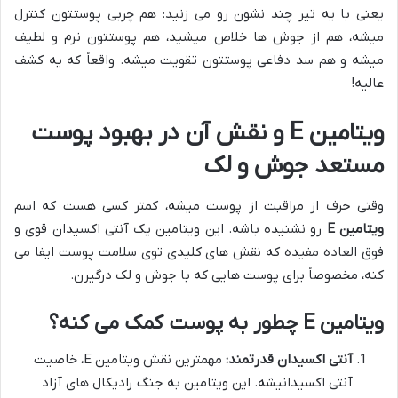
یعنی با یه تیر چند نشون رو می زنید: هم چربی پوستتون کنترل
میشه، هم از جوش ها خلاص میشید، هم پوستتون نرم و لطیف
میشه و هم سد دفاعی پوستتون تقویت میشه. واقعاً که یه کشف
عالیه!
ویتامین E و نقش آن در بهبود پوست
مستعد جوش و لک
وقتی حرف از مراقبت از پوست میشه، کمتر کسی هست که اسم
ویتامین E
رو نشنیده باشه. این ویتامین یک آنتی اکسیدان قوی و
فوق العاده مفیده که نقش های کلیدی توی سلامت پوست ایفا می
کنه، مخصوصاً برای پوست هایی که با جوش و لک درگیرن.
ویتامین E چطور به پوست کمک می کنه؟
آنتی اکسیدان قدرتمند:
مهمترین نقش ویتامین E، خاصیت
آنتی اکسیدانیشه. این ویتامین به جنگ رادیکال های آزاد