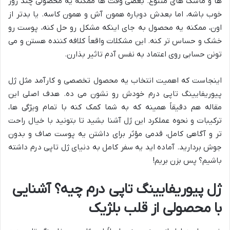
ها و ماسک های متنوع. بعضی وقت ها ممکنه یه محصولی چند روز
خوب باشه، اما بعدش دوباره همون آش و همون کاسه. یا بدتر از
اون، ممکنه یه محصول به جای اینکه مشکل رو حل کنه، پوست رو
خشک و حساس تر کنه. این مشکلات واقعاً کلافه کننده هستن و می
تونن حسابی روی اعتماد به نفس آدم تاثیر بذارن.
اینجاست که اهمیت انتخاب یه محصول تخصصی و کارآمد مثل ژل
پیوریفایینگ تاپی درم خودش رو نشون می ده. هدف اصلی این
مقاله هم دقیقاً همینه که به شما کمک کنه با تمام ویژگی ها،
ترکیبات و نحوه عملکرد این ژل آشنا بشید تا بتونید با خیال راحت
تر و آگاهی کامل، قدمی مؤثر برای داشتن یه پوست صاف و بدون
جوش بردارید. آماده اید یه سفر کامل به دنیای ژل تاپی درم داشته
باشیم؟ پس بزن بریم!
ژل پیوریفایینگ تاپی درم چیه؟ آشنایی
با محصولی از قلب بلژیک