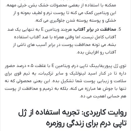
ممکنه با استفاده از بعضی محصولات خشک بشن، خیلی مهمه.
این ویتامین کمک می کنه تا پوست نرم و لطیف بمونه و از
خشکی و پوسته پوسته شدن جلوگیری می کنه.
محافظت در برابر آفتاب:
هرچند ویتامین E به تنهایی یک ضد
آفتاب کامل نیست، اما وقتی همراه با ضد آفتاب استفاده
بشه، می تونه محافظت پوست در برابر آسیب های ناشی از
آفتاب رو افزایش بده.
توی ژل پیوریفایینگ تاپی درم، ویتامین E با غلظت ۰.۵ درصد حضور
داره تا در کنار اسید لینولئیک و سایر ترکیبات، یه تیم قوی برای
سلامت و زیبایی پوست شما تشکیل بده. این یعنی محصولی که نه
تنها با جوش ها مبارزه می کنه، بلکه به ترمیم و محافظت از پوست
هم حسابی اهمیت می ده.
روایت کاربردی: تجربه استفاده از ژل
تاپی درم برای زندگی روزمره