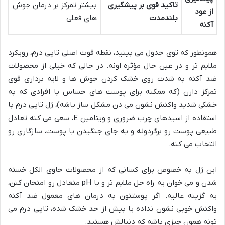
تاکید قوی بر پیشگیری
بیشتر تمرکز بر درمان جوش
از عود
بلندمدت
های فعلی
آکنه
همونطور که توی جدول می بینید، نقطه قوت اصلی تاپی درم، رویکرد
ملایم تر و در عین حال مؤثره اونه. در حالی که خیلی از محصولات
ضد آکنه به شدت روی خشک کردن جوش ها و لایه برداری قوی
تمرکز دارن (که ممکنه برای پوست های حساس یا افرادی که به
خشکی شدید واکنش نشون می دن مشکل ساز باشه)، ژل تاپی درم با
استفاده از اسیدهای چرب ضروری و ویتامین E، سعی می کنه تعادل
طبیعی پوست رو برگردونه و به جای جنگیدن با پوست، سازگاری رو
انتخاب می کنه.
این ژل به خصوص برای کسانی که از محصولات حاوی الکل خسته
شدن و می خوان یه راه حل ملایم تر و با pH متعادل رو امتحان کنن،
یه گزینه عالیه. اگر پوستتون به درمان های معمول ضد آکنه
واکنش خوبی نشون نداده یا بیش از حد خشک شده، تاپی درم می
تونه همون چیزی باشه که دنبالش هستید.