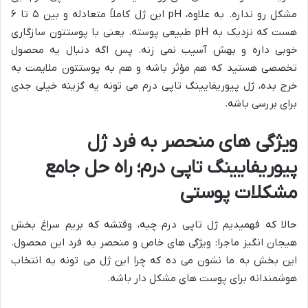
مشکل رو نداره. به علاوه، pH این ژل کاملاً متعادله و بین ۵ تا ۶
هست که نزدیک به pH طبیعی پوسته. یعنی با پوستتون سازگاری
خوبی داره و بهش آسیب نمی زنه. پس اگه دنبال یه محصول
تخصصی هستید که هم مؤثر باشه و هم به پوستتون ملایمت به
خرج بده، ژل پیوریفایینگ تاپی درم می تونه یه گزینه خیلی جدی
برای بررسی باشه.
ویژگی های منحصر به فرد ژل
پیوریفایینگ تاپی درم؛ راه حل جامع
مشکلات پوستی
حالا که فهمیدیم ژل تاپی درم چیه، وقتشه که بریم سراغ بخش
هیجان انگیز ماجرا: ویژگی های خاص و منحصر به فرد این محصول.
این بخش به ما نشون می ده که چرا این ژل می تونه یه انتخاب
هوشمندانه برای پوست های مشکل دار باشه.