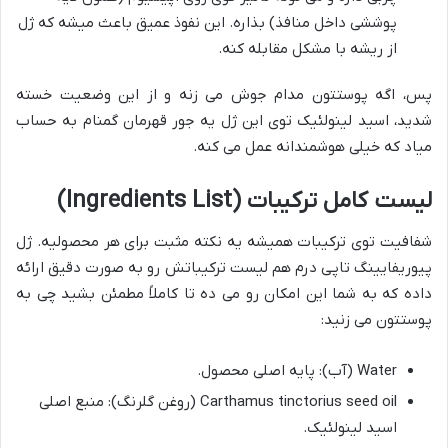
پوششی داخل منافذ) بذاره. این نفوذ عمیق باعث میشه که ژل
از ریشه با مشکل مقابله کنه.
پس، اگه پوستتون مدام جوش می زنه و از این وضعیت خسته
شدید، اسید لینولئیک توی این ژل یه جور قهرمان گمنام به حساب
میاد که خیلی هوشمندانه عمل می کنه.
لیست کامل ترکیبات (Ingredients List)
شفافیت توی ترکیبات همیشه یه نکته مثبت برای هر محصولیه. ژل
پیوریفایینگ تاپی درم هم لیست ترکیباتش رو به صورت دقیق ارائه
داده که به شما این امکان رو می ده تا کاملاً مطمئن بشید چی به
پوستتون می زنید:
Water (آب): پایه اصلی محصول.
Carthamus tinctorius seed oil (روغن گلرنگ): منبع اصلی
اسید لینولئیک.