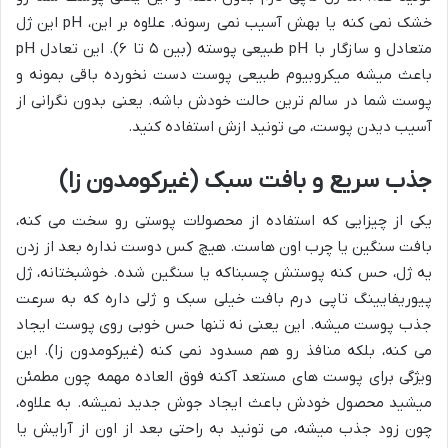
خشک نمی کنه یا بهش آسیب نمی رسونه. علاوه بر این، pH این ژل
متعادل و سازگار با pH طبیعی پوسته (بین ۵ تا ۶). این تعادل pH
باعث میشه میکروبیوم طبیعی پوست دست نخورده باقی بمونه و
پوست شما در سالم ترین حالت خودش باشه. یعنی بدون نگرانی از
آسیب دیدن پوست، می تونید ازش استفاده کنید.
جذب سریع و بافت سبک (غیرکومدون زا)
یکی از چیزایی که استفاده از محصولات پوستی رو سخت می کنه،
بافت سنگین یا چرب اون هاست. هیچ کس دوست نداره بعد از زدن
یه ژل، حس کنه پوستش چسبناکه یا سنگین شده. خوشبختانه، ژل
پیوریفایینگ تاپی درم بافت خیلی سبک و ژلی داره که به سرعت
جذب پوست میشه. این یعنی نه تنها حس خوبی روی پوست ایجاد
می کنه، بلکه منافذ رو هم مسدود نمی کنه (غیرکومدون زا). این
ویژگی برای پوست های مستعد آکنه فوق العاده مهمه چون مطمئن
میشید محصول خودش باعث ایجاد جوش جدید نمیشه. به علاوه،
چون زود جذب میشه، می تونید به راحتی بعد از اون از آرایش یا