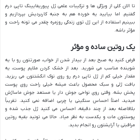
تا الان کلی از ویژگی ها و ترکیبات علمی ژل پیوریفایینگ تاپی درم
گفتیم. اما بیایید یه خورده هم به جنبه کاربردیش بپردازیم و
ببینیم استفاده از این ژل توی زندگی روزمره چقدر می تونه راحت و
مؤثر باشه.
یک روتین ساده و مؤثر
فرض کنید یه صبح بعد از بیدار شدن از خواب، صورتتون رو با یه
شوینده مناسب می شورید. بعد از خشک کردن ملایم پوست، یه
مقدار خیلی کم از ژل تاپی درم رو روی نوک انگشتتون می ریزید.
بافت ژلی و سبک محصول باعث میشه خیلی راحت روی پوست
پخش بشه. وقتی روی نواحی جوش دار یا مستعد جوش ماساژش
میدید، اصلاً احساس سنگینی یا چربی اضافه نمی کنید. تقریباً
بلافاصله بعد از چند دقیقه، احساس می کنید ژل جذب شده و
پوستتون مات و یکدست به نظر میاد. حالا می تونید بقیه روتین
مراقبتی یا آرایشتون رو انجام بدید.