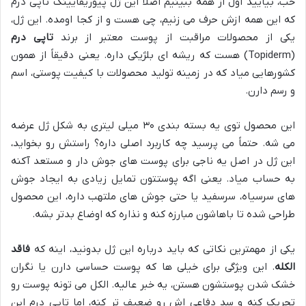
خب، بیایید اول از همه ببینیم اصلاً این ژل پیوریفایینگ تاپی درم
که این همه ازش حرف می زنیم، چی هست و از کجا اومده. این ژل،
یکی از محصولات مراقبت از پوست معتبر از برند
تاپی درم
(Topiderm) هست که ریشه ای بلژیکی داره. یعنی دقیقاً از همون
کشورهایی میاد که در زمینه تولید محصولات با کیفیت پوستی، اسم
و رسم دارن.
این محصول توی یه بسته بندی ۳۰ میلی لیتری به شکل ژل عرضه
می شه. حتماً می پرسید چه کاربرد اصلی داره؟ راستش رو بخواید،
این ژل در اصل یه ناجی برای پوست های جوش دار و مستعد آکنه
به حساب میاد. یعنی اگه پوستتون تمایل زیادی به ایجاد جوش
های سرسیاه، سرسفید یا حتی جوش های ملتهب داره، این محصول
طراحی شده تا باهاشون مبارزه کنه و نذاره که اوضاع بدتر بشه.
یکی از مهمترین نکاتی که باید درباره این ژل بدونید، اینه که
فاقد
الکله
. این ویژگی برای خیلی ها که پوست حساسی دارن یا نگران
خشک شدن پوستشون هستن، یه خبر عالیه. الکل می تونه پوست رو
تحریک کنه و سد دفاعی اش رو ضعیف تر کنه، اما تاپی درم این