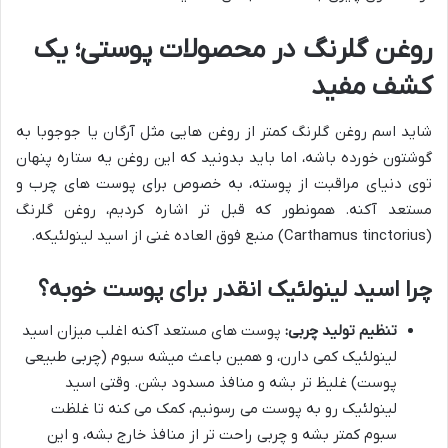
روغن گلرنگ در محصولات پوستی؛ یک
کشف مفید
شاید اسم روغن گلرنگ کمتر از روغن هایی مثل آرگان یا جوجوبا به
گوشتون خورده باشه، اما باید بدونید که این روغن یه ستاره پنهان
توی دنیای مراقبت از پوسته، به خصوص برای پوست های چرب و
مستعد آکنه. همونطور که قبل تر اشاره کردیم، روغن گلرنگ
(Carthamus tinctorius) منبع فوق العاده غنی از اسید لینولئیکه.
چرا اسید لینولئیک انقدر برای پوست خوبه؟
تنظیم تولید چربی:
پوست های مستعد آکنه اغلب میزان اسید
لینولئیک کمی دارن، و همین باعث میشه سبوم (چربی طبیعی
پوست) غلیظ تر بشه و منافذ مسدود بشن. وقتی اسید
لینولئیک رو به پوست می رسونیم، کمک می کنه تا غلظت
سبوم کمتر بشه و چربی راحت تر از منافذ خارج بشه، و این