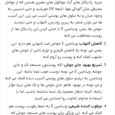
میره. رادیکال های آزاد مولکول های مضری هستن که از عوامل
محیطی مثل آلودگی هوا، اشعه UV خورشید و حتی استرس به
وجود میان و به سلول های پوستی آسیب می زنن. این آسیب
ها می تونن منجر به پیری زودرس، التهاب و حتی تشدید
جوش ها بشن. ویتامین E با خنثی کردن این رادیکال ها، از
پوست محافظت می کنه.
کاهش التهاب:
ویتامین E خواص ضد التهابی هم داره. این
یعنی می تونه به کاهش قرمزی و تورم ناشی از جوش های
ملتهب کمک کنه و پوست رو آروم کنه.
تسریع بهبود جای جوش:
اگه پوستتون مستعد لک و جای
جوشه، ویتامین E می تونه دوست خوب شما باشه. این
ویتامین به ترمیم سلول های پوستی آسیب دیده کمک می کنه
و می تونه در بهبود ظاهر جای جوش ها و لک های تیره مؤثر
باشه. البته انتظار معجزه یک شبه نداشته باشید، اما با
استفاده مداوم، تفاوت رو احساس می کنید.
مرطوب کننده طبیعی:
ویتامین E به حفظ رطوبت پوست هم
کمک می کنه. این ویژگی برای پوست های مستعد جوش که