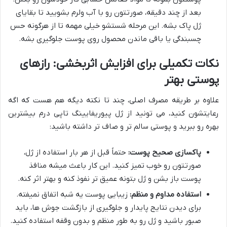
بعد از چند دقیقه، صورتتون رو با آب ولرم بشویید تا بقایای
ژل پاک بشه. این مرحله شستشو خیلی مهمه تا از هرگونه حس
چسبندگی یا باقی ماندن محصول روی پوست جلوگیری بشه.
نکات تکمیلی برای افزایش اثربخشی: رازهای
پوستی بهتر
علاوه بر طریقه مصرف اصلی، چند تا نکته دیگه هم هست که اگه
رعایتشون کنید، می تونید از ژل پیوریفایینگ تاپی درم بیشترین
بهره رو ببرید و پوستی سالم تر و صاف تر داشته باشید:
پاکسازی صحیح پوست:
حتماً قبل از هر بار استفاده از ژل،
صورتتون رو خوب تمیز کنید. این کار باعث میشه منافذ
پوست باز بشن و ژل بتونه عمیق تر نفوذ کنه و بهتر اثر کنه.
استفاده مداوم و منظم:
زیبایی پوست یه شبه اتفاق نمیفته.
برای دیدن نتایج پایدار و جلوگیری از بازگشت جوش ها، باید
صبور باشید و ژل رو به طور منظم و بدون وقفه استفاده کنید.