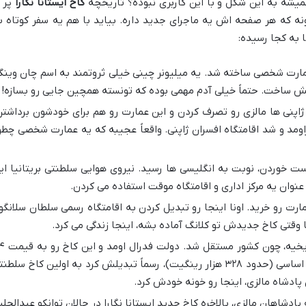
میشه به این شکل و با این کاربری نبوده؟ تاریخچه
کاخ ایستانا نگارا
پر ا
نه که هر صفحه اش یه ماجرای جدید داره. بیاید با هم یه سفر کوتاه ب
 به کجا رسیده:
 عمارت شخصی ساخته شد. یه میلیونر چینی خیلی ثروتمند به اسم چان وینگ
گش ساخت. حتماً خیلی آدم مهمی بوده که تونسته همچین جایی رو بسازه!
اپنی ها مالزی رو تصرف کردن و این عمارت رو هم برای خودشون برداشتن
 و شد اقامتگاه افسران ژاپنی. واقعاً عجیبه که یه عمارت شخصی چطو
ست خوردن، نوبت به انگلیسی ها رسید. نیروی هوایی سلطنتی بریتانیا ای
نوان یه مرکز اداری و اقامتگاه موقت استفاده می کردن.
رت رو خرید. اونا اینجا رو تبدیل کردن به اقامتگاه رسمی سلطان سلانگور
وقتی کاخ جدیدش تو کلانگ آماده بشه، اینجا زندگی می کرد.
این سال برای مالزی یه سال تاریخیه، چون
میلیون رینگیت خرید و با یه بازسازی اساسی (حدود ۳۲۸ هزار رینگیت)، رسماً تبدیلش کرد به اولین کاخ سلط
 پادشاه مالزی، اینجا رو خونه خودش کرد.
دشاهان مالزی، بالاخره کاخ جدید ایستانا نگارا در جالان توانکو عبدالحلی