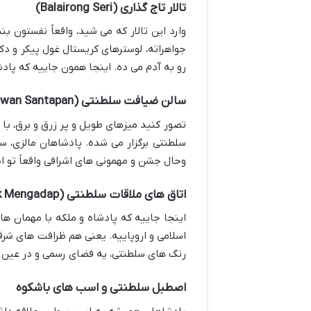
تالار تاج گذاری (Balairong Seri)
وارد این تالار که می شید، واقعاً نفستون ب
جواهراته، لوسترهای کریستال غول پیکر و د
رو به آدم می ده. اینجا همون جاییه که پادش
سالن ضیافت سلطنتی (Dewan Santapan)
تصور کنید میزهای طویل و پر زرق و برق، با
سلطنتی برگزار می شده. پادشاهان مالزی، 
وحال جشن و مهمونی های اشرافی واقعاً تو ا
اتاق های ملاقات سلطنتی (Bilik Permaisuri & Bilik Mengadap)
اینجا جاییه که پادشاه و ملکه با مهمان ها
اسلامی و اروپاییه. یعنی هم ظرافت های شرق
رنگ های سلطنتی، یه فضای رسمی و در عین 
اصطبل سلطنتی و اسب های باشکوه