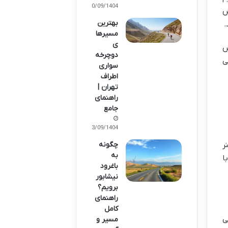
30/09/1404
ش
بهترین
مسیرها
ی
ش
دوچرخه‌
ی
سواری
اطراف
تهران |
راهنمای
جامع
23/09/1404
ر
چگونه
به
ا
باغرود
نیشابور
برویم؟
راهنمای
کامل
ی
مسیر و