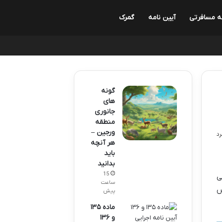
ه مسافرتی
آیین نامه
گمرک
گونه
های
جانوری
منطقه
ورجین –
هر آنچه
باید
بدانید
15
ی
ساعت
س
پیش
ماده ۱۳۵
و ۱۳۶