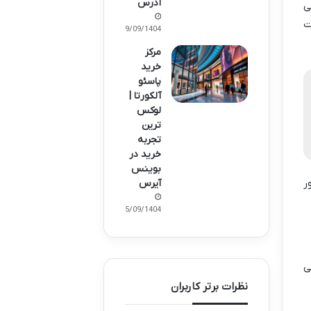
آدرس
ی
ت
19/09/1404
مرکز
خرید
پاسئو
آلکورتا |
لوکس
ترین
تجربه
خرید در
بوینس
ر
آیرس
15/09/1404
ی
نظرات برتر کاربران