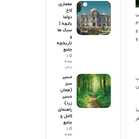
معماری
کاخ
ی
دولما
م
باغچه |
سبک ها
و
و
و
تاریخچه
جامع
2
هفته
پیش
مسیر
ب
سبز
ن
(همان
مسیر
زرد):
راهنمای
ی فضا
کامل و
هر
جامع
2
هفته