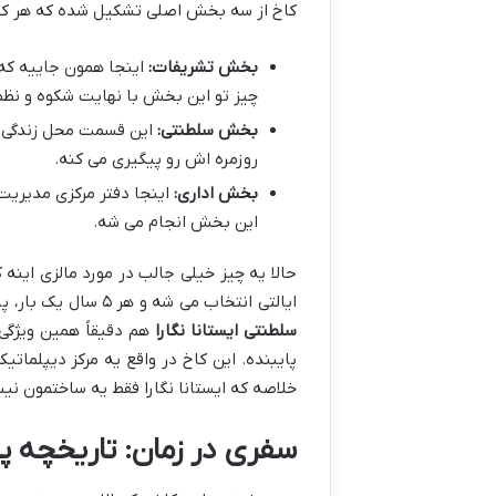
کاخ از سه بخش اصلی تشکیل شده که هر کد
بخش تشریفات:
اینجا همون جاییه که 
چیز تو این بخش با نهایت شکوه و نظم 
بخش سلطنتی:
این قسمت محل زندگی خ
روزمره اش رو پیگیری می کنه.
بخش اداری:
اینجا دفتر مرکزی مدیریت 
این بخش انجام می شه.
ایالتی انتخاب می شه و هر ۵ سال یک بار، پادشاه جدیدی روی کار میاد. این سیستم واقعاً منحصربه فرد و دیدنیه.
سلطنتی ایستانا نگارا
هم دقیقاً همین ویژگ
پایبنده. این کاخ در واقع یه مرکز دیپلما
خلاصه که ایستانا نگارا فقط یه ساختمون ن
سفری در زمان: تاریخچه پر