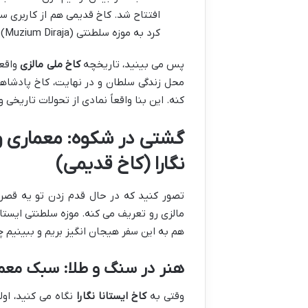
افتتاح شد. کاخ قدیمی هم از کاربری
کرد به موزه سلطنتی (Muzium Diraja). اینطوری برای اولین بار، درهای این کاخ باشکوه به روی مردم عادی باز شد.
پس می بینید، تاریخچه
کاخ ملی مالزی
واقعا
محل زندگی سلطان و در نهایت، کاخ پادشاهی
کنه. این بنا واقعاً نمادی از تحولات تاریخی 
گشتی در شکوه: معماری و
نگارا (کاخ قدیمی)
تصور کنید که در حال قدم زدن تو یه قصر
مالزی رو تعریف می کنه. موزه سلطنتی ایستان
هم به این سفر هیجان انگیز بریم و ببینیم 
هنر در سنگ و طلا: سبک معم
وقتی به
کاخ ایستانا نگارا
نگاه می کنید، اول