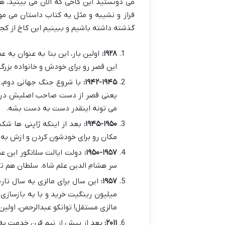
می دونستید این کاخی که الان می بینید، ه
فراز و نشیبه و مثل یه کتاب داستان می مو
گذشته داشته باشیم و ببینیم این کاخ از کجا
۱۹۲۸:
اولین بار، این بنا به عنوان یه
این قصر رو برای خودش و خانواده بزر
۱۹۴۲-۱۹۴۵:
با شروع جنگ جهانی دوم، ژ
یعنی قصر از دست صاحب اصلیش دراومد
می تونه اینقدر دست به دست بشه.
۱۹۴۵-۱۹۵۰:
بعد از اینکه ژاپنی ها شک
مکان رو برای خودشون کردن و ازش به ع
۱۹۵۰-۱۹۵۷:
دولت ایالت سلانگور این عما
سر هشام الدین علم شاه. سلطان هم تا 
۱۹۵۷:
مالزی مستقل! توانکو عبدالرحمن، اولین
۲۰۱۱:
بعد از بیش از نیم قرن خدمت به پا