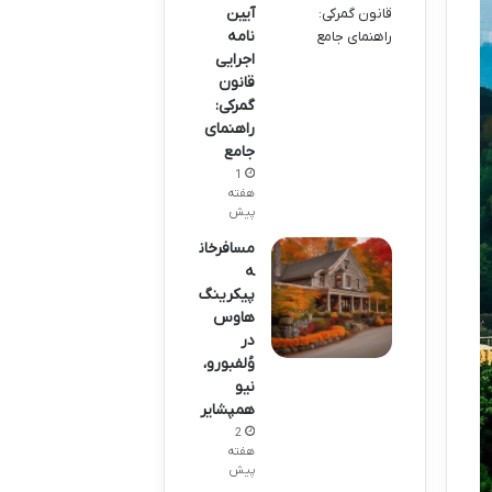
آیین
نامه
اجرایی
قانون
گمرکی:
راهنمای
جامع
1
هفته
پیش
مسافرخان
ه
پیکرینگ
هاوس
در
وُلفبورو،
نیو
همپشایر
2
هفته
پیش