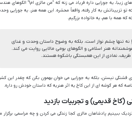
 زیبا، یه جورایی داره فریاد می زنه که "من مالزی ام!" الگوهای هندس
 تو تزییناتش به کار رفته، واقعاً محشره. این همه هنر، یه جورایی وحد
 که همه با هم، یه خانواده بزرگیم.
نه تنها چشم نواز است، بلکه به وضوح داستان وحدت و غنای
هوشمندانه هنر اسلامی و الگوهای بومی مالایی روایت می کند.
ظریف، نمادی از این همبستگی باشکوه هستند.
ای قشنگی نیستن، بلکه یه جورایی می خوان بهمون بگن که چقدر این کشو
اصه که هر گوشه ای از این کاخ یه اثر هنریه که داستان خودش رو داره.
(کاخ قدیمی) و تجربیات بازدید
نزدیک ببینیم پادشاهان مالزی کجا زندگی می کردن و چه مراسمی برگزار م