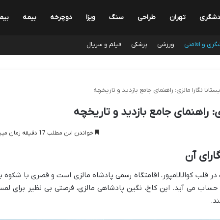
دشگری
تهران
طراحی
سنگ
ویزا
دوچرخه
بیمه
بیم
گری و اقامتی
ورزشی
پزشکی
فیلم و سریال
ستانا نگارا مالزی: راهنمای جامع بازدید و تاریخچه
ی: راهنمای جامع بازدید و تاریخچه
خواندن این مطلب 17 دقیقه زمان میبرد
ارای آن
 در قلب کوالالامپور، اقامتگاه رسمی پادشاه مالزی است و قصری با شکوه ب
 حساب می آید. این کاخ، نگین پادشاهی مالزی، فرصتی بی نظیر برای لم
د.