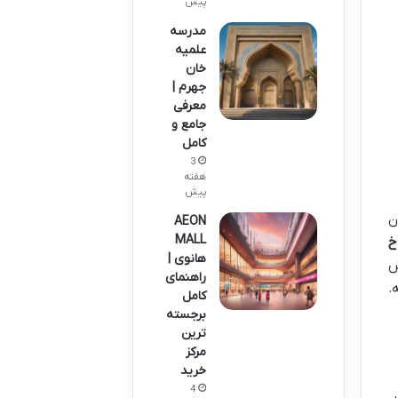
پیش
مدرسه
علمیه
خان
جهرم |
معرفی
جامع و
کامل
3
هفته
پیش
نی پادشاه از بین ۹ سلطان
AEON
MALL
خ
هانوی |
ش
راهنمای
.
کامل
برجسته
ترین
مرکز
خرید
4