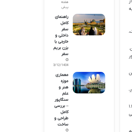
ز
هفته
پیش
ه
راهنمای
کامل
سفر
،
داخلی و
خارجی با
بزن بریم
.
سفر
ر
03/12/1404
ن
معماری
موزه
هنر و
،
علم
سنگاپور
– بررسی
 کشور مستقل شد. دولت فدرال اومد و این کاخ رو به قیمت ۱.۴
کامل
نتی
طراحی و
ساخت
م