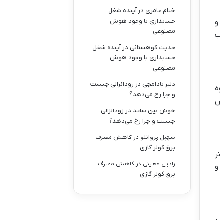
ختام عامری
در
آینده شغل
حسابداری با وجود هوش
و
مصنوعی
ب
حدیث کوهستانی
در
آینده شغل
حسابداری با وجود هوش
مصنوعی
دلیر بادامچی
در
زودانزالی چیست
ه
و چرا رخ می‌دهد؟
س
خوش بین ساعد
در
زودانزالی
چیست و چرا رخ می‌دهد؟
سهیل پروانلو
در
کاهش مصرف
برق کولر گازی
ر
رادین معینی
در
کاهش مصرف
و
برق کولر گازی