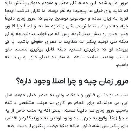
مرور زمان» شده. این جمله، کلی معنی و مفهوم حقوقی پشتش داره
که شاید برای خیلی ها پیچیده به نظر برسه. اما نگران نباشید! اینجا
قراره به زبان ساده و خودمونی توضیح بدیم که مرور زمان دقیقاً
چیه، چه جرایمی شاملش می شن و کدوم ها نه، و اصلاً چرا قانون
چنین چیزی رو پیش بینی کرده. پس اگه می خواید بدونید چه زمانی
دیگه نمی تونید پیگیر یه شکایت یا دعوای حقوقی باشید، یا کی
پرونده ای که درگیرش هستید دیگه قابل پیگیری نیست، جای
درستی اومدید. بیایید با هم یه سفر به دنیای مرور زمان داشته
باشیم.
مرور زمان چیه و چرا اصلا وجود داره؟
ببینید، تو دنیای قانون و دادگاه، زمان یه عنصر خیلی مهمه. مثل
این می مونه که برای انجام هر کاری یه مهلت مشخصی داشته
باشیم. مرور زمان هم دقیقاً همینه؛ یعنی اگه یه مدت خاص از یه
ماجرا (مثلاً وقوع یه جرم یا به وجود اومدن یه حق) بگذره و اقدامی
برای پیگیریش نشه، قانون میگه دیگه فرصت پیگیری از دست رفته.