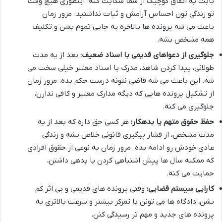
بابت یه اتفاق کوچیک از شما شکایت کنه. اینطوری هیچ وقت
تو زندگی تون احساس آرامش و ثبات نداشتید. مرور زمان
باعث می شه پرونده ها بالاخره یه جایی تموم بشن و تکلیف
همه مشخص بشه.
جلوگیری از دعواهای قدیمی با اسناد ضعیف:
بعد از یه مدت
طولانی، پیدا کردن شاهد، مدرک یا اسناد معتبر خیلی سخت می
شه. این باعث می شه قاضی نتونه درست حکم بده. مرور زمان
از تشکیل پرونده هایی که دیگه مدارک معتبر و کافی ندارن،
جلوگیری می کنه.
حفظ حقوق متهم یا بدهکار:
هر کسی حق داره که بعد از یه
مدت مشخص، از فشار پیگیری قانونی خلاص بشه و زندگی
عادی خودش رو ادامه بده. مرور زمان به نوعی از حقوق افرادی
که ممکنه سال ها پیش اشتباهی کردن یا بدهی داشتن،
حمایت می کنه.
کارایی سیستم قضایی:
وقتی پرونده های قدیمی و بی اثر کم
بشن، دادگاه ها می تونن با تمرکز بیشتر و سرعت بالاتری به
پرونده های جدید و مهم تر رسیدگی کنن.