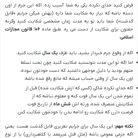
فرض کنید خدای نکرده یکی به شما آسیب زده. اگه این جرم از اون
دسته باشه که نیاز به شکایت شما داره (بهش میگن جرایم «قابل
گذشت»)، شما باید تو یه مدت زمان مشخصی شکایت کنید وگرنه
حقتون برای شکایت از دست می ره. طبق ماده
۱۰۶ قانون مجازات
اسلامی
:
اگه از وقوع جرم خبردار بشید، باید ظرف
یک سال
شکایت کنید.
اما اگه تو این مدت نتونستید شکایت کنید چون تحت تسلط
متهم بودید یا دلیل موجهی داشتید که دست خودتون نبوده،
اون یک سال از وقتی حساب میشه که مانع رفع شده باشه.
اگه خدای نکرده شاکی (کسی که ازش شکایت شده) قبل از
تموم شدن این یک سال فوت کنه و معلوم نباشه که از
شکایتش منصرف شده، ورثه اش
شش ماه
از تاریخ فوت
فرصت دارن که شکایت رو ادامه بدن یا خودشون شکایت کنن.
نکته مهم:
این یک سال برای جرایم تعزیری قابل گذشت هست. یعنی
اگه جرمی عمومی باشه (مثل قتل غیرعمد یا کلاهبرداری) یا از نوع