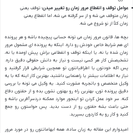
عوامل توقف و انقطاع مرور زمان رو تغییر میدن:
توقف یعنی
زمان متوقف می شه و از سر گرفته می شه، اما انقطاع یعنی
زمان کلاً از نو شروع می شه.
بچه ها، قانون مرور زمان می تونه حسابی پیچیده باشه و هر پرونده
ای هم شرایط خاص خودش رو داره. اینکه یه پرونده ای مشمول مرور
زمان شده یا نه، یا اینکه توقف و انقطاعی براش پیش اومده یا نه،
تشخیصش کار هر کسی نیست و نیاز به دانش حقوقی دقیق داره.
پس اگه خودتون یا اطرافیانتون تو همچین شرایطی قرار گرفتید و
نیاز به اطلاعات بیشتر یا راهنمایی داشتید، بهترین کار اینه که با یه
وکیل متخصص و باتجربه مشورت کنید. یه وکیل می تونه با بررسی
دقیق پرونده تون، بهترین راه رو بهتون نشون بده و از حقتون دفاع
کنه. سر خود عمل کردن تو اینجور موارد ممکنه دردسرآفرین باشه و
حتی باعث بشه حقتون رو از دست بدید. پس حواستون رو جمع
کنید و کار رو به کاردون بسپرید.
امیدوارم این مقاله به زبان ساده، همه ابهاماتتون رو در مورد مرور