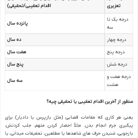
تعزیری
اقدام تعقیبی/تحقیقی)
درجه یک تا
پانزده سال
سه
درجه چهار
ده سال
درجه پنج
هفت سال
درجه شش
پنج سال
درجه هفت و
سه سال
هشت
منظور از آخرین اقدام تعقیبی یا تحقیقی چیه؟
یعنی هر کاری که مقامات قضایی (مثل بازپرس یا دادیار) برای
پیگیری جرم انجام بدن. مثلاً احضار کردن متهم، جلب کردنش،
بازجویی، شنیدن حرف های شاهدها یا مطلعین، تحقیقات میدانی، یا