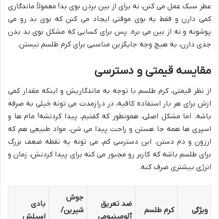
عطر سبک عمل می کنن، نه برای از بین بردن بوی بد! معمولاً ماندگاری
کمی دارن و فقط یه بوی موقتی ایجاد می کنن که بوی بد رو می
پوشونه و نه از بین می بره. پس برای کسایی که مشکل بوی بد بدن
جدی دارن، به هیچ وجه جایگزین مناسبی برای کرم طلسم نیستن.
مقایسه قیمتی و دسترسی
از نظر قیمتی، کرم طلسم با توجه به ماندگاریش و اینکه مقدار کمی
ازش برای هر بار استفاده کافیه، در درازمدت می تونه خیلی به صرفه
باشه. اما مشکل اصلی، همونطور که گفتیم، پیدا کردنشه! مام ها و
اسپری ها همه جا هستن و راحت پیدا می شن، مواد طبیعی هم که
ارزون و دم دستن. این دسترسی کم، می تونه یه نقطه ضعف بزرگ
برای طلسم باشه که کاربر رو مجبور می کنه برای پیدا کردنش، زمان و
انرژی بیشتری صرف کنه.
جوش
ضد تعریق
بادی
ویژگی
کرم طلسم
شیرین/
آلومینیومی
اسپلش