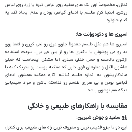
ندازن، مخصوصاً اون لک های سفید روی لباس تیره یا زرد روی لباس
روشن. اینجا کرم طلسم با ادعای گیاهی بودن و عدم ایجاد لک، یه
قدم جلوتره.
اسپری ها و دئودورانت ها:
اسپری ها هم مثل طلسم معمولاً جلوی عرق رو نمی گیرن و فقط بوی
بد رو می پوشونن یا باکتری ها رو از بین می برن. سرعت استفاده
ازشون بالاست و حس خنکی میدن. اما مشکل اینجاست که خیلی
هاشون الکل و عطرهای قوی دارن که ممکنه پوست رو تحریک کنه یا
ماندگاریشون به اندازه طلسم نباشه. تازه ممکنه همشون ادعای
گیاهی بودن و بی ضرری طلسم رو نداشته باشن و مواد شیمیایی
دیگه هم توشون باشه.
مقایسه با راهکارهای طبیعی و خانگی
زاج سفید و جوش شیرین:
این دو تا جزو قدیمی ترین و معروف ترین راه های طبیعی برای کنترل