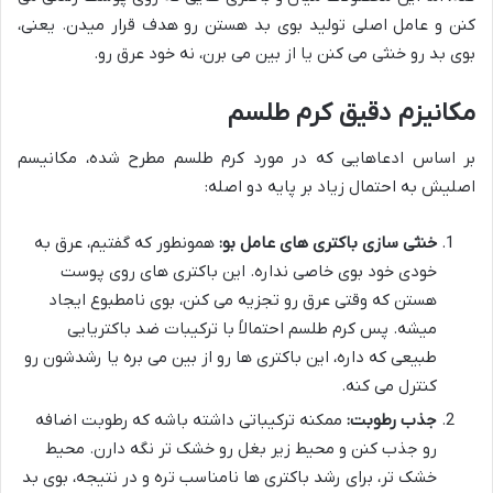
کنن و عامل اصلی تولید بوی بد هستن رو هدف قرار میدن. یعنی،
بوی بد رو خنثی می کنن یا از بین می برن، نه خود عرق رو.
مکانیزم دقیق کرم طلسم
بر اساس ادعاهایی که در مورد کرم طلسم مطرح شده، مکانیسم
اصلیش به احتمال زیاد بر پایه دو اصله:
خنثی سازی باکتری های عامل بو:
همونطور که گفتیم، عرق به
خودی خود بوی خاصی نداره. این باکتری های روی پوست
هستن که وقتی عرق رو تجزیه می کنن، بوی نامطبوع ایجاد
میشه. پس کرم طلسم احتمالاً با ترکیبات ضد باکتریایی
طبیعی که داره، این باکتری ها رو از بین می بره یا رشدشون رو
کنترل می کنه.
جذب رطوبت:
ممکنه ترکیباتی داشته باشه که رطوبت اضافه
رو جذب کنن و محیط زیر بغل رو خشک تر نگه دارن. محیط
خشک تر، برای رشد باکتری ها نامناسب تره و در نتیجه، بوی بد