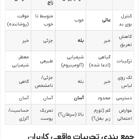
زاج
کنترل
متوسط تا
موقت
عالی
خوب
بوی بد
خوب
(پوشاننده)
کاهش
خیر
بله
جزئی
خیر
تعریق
گیاهی
شیمیایی
معطر،
ترکیبات
طبیعی
(ادعا شده)
(آلومینیوم)
شیمیایی
لک روی
جزئی/
خیر
بله
گاهی
لباس
نامشخص
دسترسی
محدود
آسان
آسان
آسان
عوارض
کم (تورم
تحریک
حساسیت/
بالا (سرطان؟)
احتمالی
زیر بغل؟)
پوست
آلرژی
جمع بندی تجربیات واقعی کاربران