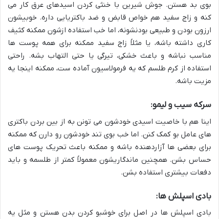
بوی بد هستن. جوش شیرین با خنثی کردن اسیدهای عرق کار می
کنه و زاج سفید هم خواص قابض و ضد باکتریایی داره. خوبیشون
ارزون بودن و طبیعی بودنشونه، اما خب استفاده ازشون ممکنه کثیف
کاری داشته باشه، یا مثلاً زاج سفید ممکنه برای همه پوست ها
مناسب نباشه و باعث خشکی، تیرگی یا حتی التهاب بشه. راحتی
استفاده از کرم طلسم که یه فرمولاسیون آماده ست، ممکنه اینجا یه
مزیت باشه.
سرکه سیب و لیمو:
اینا هم با خاصیت اسیدی خودشون می تونن به از بین بردن باکتری
های عامل بو کمک کنن. اما خب بوی تند خودشون رو دارن که ممکنه
برای بعضی ها آزاردهنده باشه و ممکنه باعث تحریک پوست های
حساس بشن. همچنین ماندگاریشون معمولاً کمتر از طلسمه و باید
دفعات بیشتری استفاده بشن.
بادی اسپلش ها:
بادی اسپلش ها در اصل برای خوشبو کردن بدن هستن و مثل یه