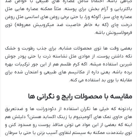
گیاهی باشه، احتمالا شامل عصاره های طبیعی با خواص ضد
باکتریایی و آرام بخش برای پوسته. مثلاً ممکنه عصاره هایی مثل
عصاره چای سبز، آلوئه ورا، یا حتی برخی روغن های اسانسی مثل روغن
درخت چای (که به خاطر خاصیت ضد میکروبیش معروفه) توی
فرمولاسیونش باشه.
بعضی وقت ها توی محصولات مشابه، برای جذب رطوبت و خشک
نگه داشتن پوست، از موادی مثل نشاسته ذرت یا حتی پودر جوش
شیرین استفاده میشه. اگه کرم طلسم هم از این جور ترکیبات بهره
برده باشه، یعنی داره از مکانیسم های طبیعی و امتحان شده برای
مقابله با بوی بد استفاده می کنه.
مقایسه با محصولات رایج و نگرانی ها
یادتونه که خیلی ها نگران استفاده از دئودورانت ها و ضدتعریق
های حاوی نمک های آلومینیوم یا زینک اکساید هستن؟ دلیلش هم
اینه که بعضی از این مواد می تونن منافذ پوست رو مسدود کنن و
توی بلندمدت ممکنه به سیستم لنفاوی آسیب بزنن یا حتی با سرطان