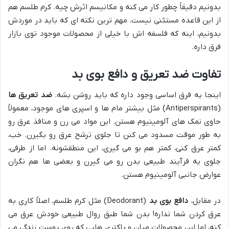
بدونیم دقیقاً چطور کار می کنه و مکانیسم اثرش چیه. کرم طلسم هم
از این قاعده مستثنی نیست. مهم ترین نکته ای که باید در موردش
بدونیم، اینه که فلسفه اش با خیلی از محصولات موجود توی بازار
فرق داره.
تفاوت
ضد تعریق
و
دافع بوی بد
اینجا یه فرق اساسی وجود داره که باید روشن بشه.
ضد تعریق ها
(Antiperspirants) مثل بیشتر مام ها و اسپری های موجود، معمولاً
حاوی نمک های آلومینیوم هستن. این مواد می رن و منافذ عرق رو
به طور موقت مسدود می کنن تا جلوی ترشح عرق رو بگیرن. خب،
کمتر عرق کنی، کمتر هم بو می گیری، این منطقشونه. اما از طرفی،
جلوی یه فرآیند طبیعی بدن رو می گیرن و بعضی ها هم نگران
عوارض جانبی آلومینیوم هستن.
در مقابل،
دافع بوی بد
(Deodorant) مثل کرم طلسم، اصلاً کاری به
عرق کردن شما نداره! بدن شما طبق روال طبیعی خودش عرق می
کنه، اما این محصولات میان و باکتری هایی که روی پوست زندگی می