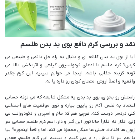
نقد و بررسی کرم دافع بوی بد بدن طلسم
آیا از بوی بد بدن کلافه ای و دنبال یه راه حل دائمی و طبیعی می
گردی؟ کرم طلسم با ادعای فرمولاسیون گیاهی و اثربخشی بالا، می
تونه گزینه جذابی باشه. اینجا می خوایم ببینیم این کرم چقدر
واقعیه و اصلاً ارزش امتحان کردن رو داره یا نه.
راستش رو بخوای، بوی بد بدن یه مشکل شایعه که می تونه حسابی
اعتماد به نفس آدم رو پایین بیاره و توی موقعیت های اجتماعی
کلی دردسر درست کنه. هرچی هم که مام و اسپری و دئودورانت می
زنی، انگار نه انگار! حالا توی این گیر و دار، اسم کرم طلسم حسابی سر
زبون ها افتاده. خیلی ها میگن معجزه می کنه، اما واقعاً اینطوره؟ بیا
با هم سر تا پاش رو بررسی کنیم و ببینیم این کرم طلسم، همون