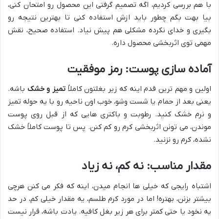
با هم بررسی کردیم، اگه تصمیم گرفتی این محصول رو امتحان کنی،
بیا بهت بگم چطور باید ازش استفاده کنی تا بهترین نتیجه رو
بگیری و خدای نکرده مشکلی هم پیش نیاد. استفاده صحیح، نقش
مهمی توی اثربخشی محصول داره.
آماده سازی پوست: رمز موفقیت
اولین و مهم ترین قدم اینه که زیر بغلتون کاملاً
تمیز و خشک
باشه.
یعنی بعد از حمام یا شست وشو، خوب اون ناحیه رو با یه حوله تمیز
و نرم خشک کنید. رطوبت و باکتری هایی که از قبل روی پوست
موندن، می تونن اثربخشی کرم رو کم کنن. پس تا پوست کاملاً خشک
نشده، کرم رو نزنید.
مقدار مناسب: نه کم، نه زیاد
اشتباه رایجی که خیلی ها انجام میدن، اینه که فکر می کنن هرچی
بیشتر بزنن، بهتره! اما در مورد کرم طلسم، یه مقدار خیلی کم، در حد
یه نخود یا حتی کمتر برای هر زیر بغل کافیه. یادت باشه، قرار نیست