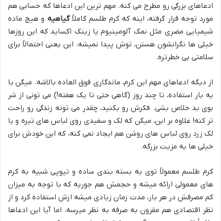
ادعاهای بزرگی رو مطرح می کنه. مهم ترین این ادعاها که حسابی هم
مورد توجه قرار گرفته، اینه که کرم طلسم کاملاً
گیاهیه
و هیچ ماده
شیمیایی مضری مثل نمک آلومینیوم یا زینک اکساید که این روزها
خیلی ها نگرانشون هستن، توش پیدا نمیشه. این یعنی احتمالاً برای
سلامتی بی خطرتره.
از دیگه ادعاهای مهم این کرم، ماندگاری فوق العاده بالاشه. میگن با
یه بار استفاده، تا چند روز (گاهی حتی تا یک هفته!) می تونی از شر
بوی بد خلاص بشی. فکرش رو بکنید، چقدر می تونه زندگی رو راحت
تر کنه! علاوه بر این، میگن که لک و سفیدی روی لباس های تیره و یا
لک زرد روی لباس های روشن هم ایجاد نمی کنه، که این خودش برای
خیلی ها یه مزیت بزرگه.
کرم طلسم معمولاً توی یه بسته بندی ساده و تیوپی شبیه به کرم
های معمولی ارائه میشه و حجمش هم جوریه که با توجه به میزان
کم مصرفش در هر بار، مدت زمان زیادی میشه ازش استفاده کرد و از
نظر اقتصادی هم مقرون به صرفه به نظر میرسه. اما آیا این ادعاها