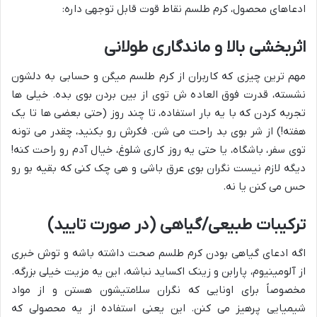
ادعاهای محصول، کرم طلسم نقاط قوت قابل توجهی داره:
اثربخشی بالا و ماندگاری طولانی
مهم ترین چیزی که کاربران از کرم طلسم میگن و حسابی به دلشون
نشسته، قدرت فوق العاده ش توی از بین بردن بوی بده. خیلی ها
تجربه کردن که با یه بار استفاده، تا چند روز (حتی بعضی ها تا یک
هفته!) از شر بوی بد راحت می شن. فکرش رو بکنید، چقدر می تونه
توی سفر، باشگاه، یا حتی یه روز کاری شلوغ، خیال آدم رو راحت کنه!
دیگه لازم نیست نگران بوی عرق باشی و هی چک کنی که بقیه بو رو
حس می کنن یا نه.
ترکیبات طبیعی/گیاهی (در صورت تایید)
اگه ادعای گیاهی بودن کرم طلسم صحت داشته باشه و توش خبری
از آلومینیوم، پارابن و زینک اکساید نباشه، این یه مزیت خیلی بزرگه.
مخصوصاً برای اونایی که نگران سلامتیشون هستن و از مواد
شیمیایی پرهیز می کنن. این یعنی استفاده از یه محصولی که