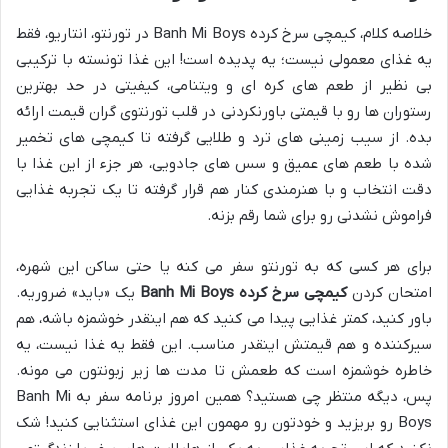
خلاصه کلام، کیمچی سرخ کرده Banh Mi Boys در تورنتو، انتاریو، فقط
یه غذای معمولی نیست؛ یه پدیده است! این غذا تونسته با ترکیبی
بی نظیر از طعم های کره ای و ویتنامی، کیفیتی در حد بهترین
رستوران ها رو با قیمتی باورنکردنی در قلب تورنتوی گران قیمت ارائه
بده. از سیب زمینی های ترد و طلایی گرفته تا کیمچی های تخمیر
شده با طعم های عمیق و سس های جادویی، هر جزء از این غذا با
دقت انتخاب و با هنرمندی کنار هم قرار گرفته تا یک تجربه غذایی
فراموش نشدنی رو برای شما رقم بزنه.
برای هر کسی که به تورنتو سفر می کنه یا حتی ساکن این شهره،
امتحان کردن
کیمچی سرخ کرده Banh Mi Boys
یک «باید» ضروریه.
باور کنید، کمتر غذایی پیدا می کنید که هم اینقدر خوشمزه باشه، هم
سیرکننده و هم قیمتش اینقدر مناسب. این فقط یه غذا نیست، یه
خاطره خوشمزه است که طعمش تا مدت ها زیر زبونتون می مونه.
پس، دیگه منتظر چی هستید؟ همین امروز برنامه سفر به Banh Mi
Boys رو بریزید و خودتون رو مهمون این غذای استثنایی کنید! شک