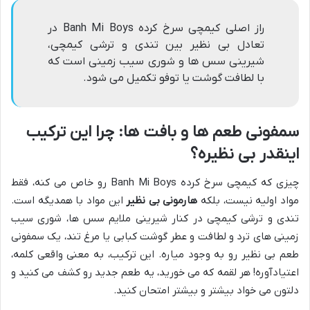
راز اصلی کیمچی سرخ کرده Banh Mi Boys در
تعادل بی نظیر بین تندی و ترشی کیمچی،
شیرینی سس ها و شوری سیب زمینی است که
با لطافت گوشت یا توفو تکمیل می شود.
سمفونی طعم ها و بافت ها: چرا این ترکیب
اینقدر بی نظیره؟
چیزی که کیمچی سرخ کرده Banh Mi Boys رو خاص می کنه، فقط
مواد اولیه نیست، بلکه
هارمونی بی نظیر
این مواد با همدیگه است.
تندی و ترشی کیمچی در کنار شیرینی ملایم سس ها، شوری سیب
زمینی های ترد و لطافت و عطر گوشت کبابی یا مرغ تند، یک سمفونی
طعم بی نظیر رو به وجود میاره. این ترکیب، به معنی واقعی کلمه،
اعتیادآوره! هر لقمه که می خورید، یه طعم جدید رو کشف می کنید و
دلتون می خواد بیشتر و بیشتر امتحان کنید.