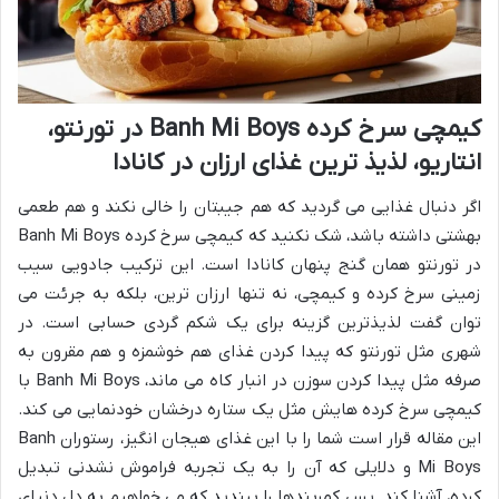
کیمچی سرخ کرده Banh Mi Boys در تورنتو،
انتاریو، لذیذ ترین غذای ارزان در کانادا
اگر دنبال غذایی می گردید که هم جیبتان را خالی نکند و هم طعمی
بهشتی داشته باشد، شک نکنید که کیمچی سرخ کرده Banh Mi Boys
در تورنتو همان گنج پنهان کانادا است. این ترکیب جادویی سیب
زمینی سرخ کرده و کیمچی، نه تنها ارزان ترین، بلکه به جرئت می
توان گفت لذیذترین گزینه برای یک شکم گردی حسابی است. در
شهری مثل تورنتو که پیدا کردن غذای هم خوشمزه و هم مقرون به
صرفه مثل پیدا کردن سوزن در انبار کاه می ماند، Banh Mi Boys با
کیمچی سرخ کرده هایش مثل یک ستاره درخشان خودنمایی می کند.
این مقاله قرار است شما را با این غذای هیجان انگیز، رستوران Banh
Mi Boys و دلایلی که آن را به یک تجربه فراموش نشدنی تبدیل
کرده، آشنا کند. پس کمربندها را ببندید که می خواهیم به دل دنیای