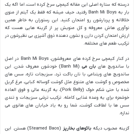
درسته که ستاره اصلی این مقاله کیمچی سرخ کرده است، اما اگه یک
بار به Banh Mi Boys رفتید، حیف میشه که فقط یک آیتم از منوی
خلاقانه و پربارشون رو امتحان کنید. این رستوران به خاطر همین
نوآوری هاش معروفه و کل منویش پر از گزینه هایی هست که
ارزش امتحان کردن دارن و نشون دهنده ذوق آشپزی بی نظیرشون در
ترکیب طعم های مختلفه.
در کنار کیمچی سرخ کرده های معروفشون، Banh Mi Boys در اصل
با ساندویچ های
بان می
(Banh Mi) خودشون معروف شدن. این
ساندویچ های ویتنامی با نان باگت ترد، سبزیجات تازه، سس های
مخصوص و گوشت های متنوع مثل گوشت گوساله کبابی، مرغ گریل
شده یا حتی شکم خوک (Pork Belly)، یه گزینه عالی و فوق العاده
خوشمزه برای یه وعده غذایی کامله. ترکیب ترشی سبزیجات و تندی
سس ها با لطافت گوشت، شما رو به یاد خیابان های هانوی می
ندازه.
گزینه محبوب دیگه
بائوهای بخارپز
(Steamed Baos) هستن. این