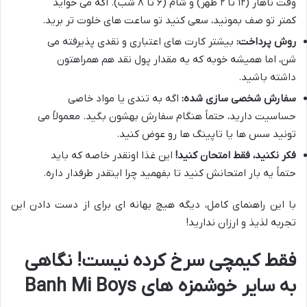
وقت ناهار (۱۲ تا ۲ ظهر) و شام (۶ تا ۸ شب). اگه می خواید
کمتر تو صف بمونید، سعی کنید تو ساعت های خلوت تر برید.
روش پرداخت:
بیشتر کارت های اعتباری و نقدی پذیرفته می
شن، اما همیشه خوبه که یه مقدار پول نقد هم همراهتون
داشته باشید.
سفارش شخصی سازی شده:
اگه به تندی یا مواد خاصی
حساسیت دارید، حتماً هنگام سفارش بهشون بگید. معمولاً می
تونید سس ها یا تاپینگ ها رو عوض کنید.
فکر نکنید، فقط امتحان کنید!
این غذا اونقدر خاصه که باید
حتماً یه بار امتحانش کنید تا بفهمید چرا اینقدر طرفدار داره.
با این راهنمای کامل، دیگه هیچ بهانه ای برای از دست دادن این
تجربه لذیذ و ارزان ندارید!
فقط کیمچی سرخ کرده نیست! نگاهی
به سایر خوشمزه های Banh Mi Boys