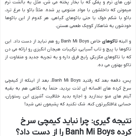
نون های نرم و پفکی که با بخار پخته می شن، مثل یه بالشت نرم
میمونن که داخلشون با مواد متنوعی پر شده. مثلاً بائو با مرغ ترد،
بائو با شکم خوک یا حتی بائوهای گیاهی. هر کدوم از این بائوها
خودشون یه شاهکار کوچک طعمی هستن.
و البته
تاکوهای
خاص Banh Mi Boys رو هم نباید از دست داد. این
تاکوها با پیچ و تاب آسیایی، ترکیبات هیجان انگیزی رو ارائه می دن
که با تاکوهای مکزیکی رایج فرق داره و یه تجربه جدید و متفاوت از
تاکو بهتون می ده.
پس، دفعه بعد که رفتید Banh Mi Boys، بعد از اینکه از کیمچی
سرخ کرده های افسانه ای لذت بردید، حتماً یه نگاهی هم به بقیه
آیتم های منو بندازید و اجازه بدید خلاقیت آشپزی این رستوران،
حسابی غافلگیرتون کنه. شک نکنید که پشیمون نمی شید!
نتیجه گیری: چرا نباید کیمچی سرخ
کرده Banh Mi Boys را از دست داد؟