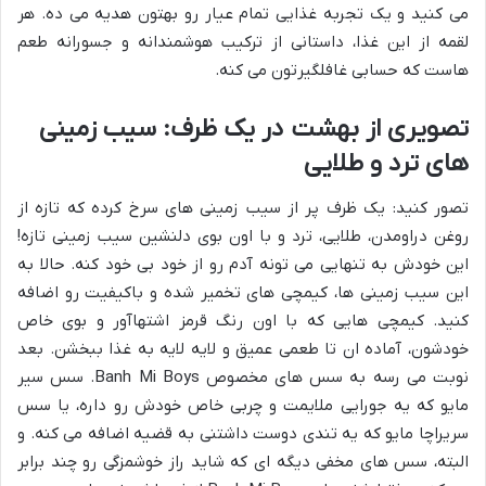
می کنید و یک تجربه غذایی تمام عیار رو بهتون هدیه می ده. هر
لقمه از این غذا، داستانی از ترکیب هوشمندانه و جسورانه طعم
هاست که حسابی غافلگیرتون می کنه.
تصویری از بهشت در یک ظرف: سیب زمینی
های ترد و طلایی
تصور کنید: یک ظرف پر از سیب زمینی های سرخ کرده که تازه از
روغن دراومدن، طلایی، ترد و با اون بوی دلنشین سیب زمینی تازه!
این خودش به تنهایی می تونه آدم رو از خود بی خود کنه. حالا به
این سیب زمینی ها، کیمچی های تخمیر شده و باکیفیت رو اضافه
کنید. کیمچی هایی که با اون رنگ قرمز اشتهاآور و بوی خاص
خودشون، آماده ان تا طعمی عمیق و لایه لایه به غذا ببخشن. بعد
نوبت می رسه به سس های مخصوص Banh Mi Boys. سس سیر
مایو که یه جورایی ملایمت و چربی خاص خودش رو داره، یا سس
سریراچا مایو که یه تندی دوست داشتنی به قضیه اضافه می کنه. و
البته، سس های مخفی دیگه ای که شاید راز خوشمزگی رو چند برابر