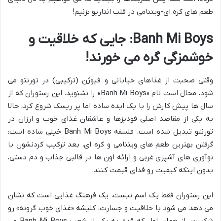
طعم های کره ای-ویتنامی در قلب انتاریو بزنیم!
Banh Mi Boys: جایی که خلاقیت و
خوشمزگی گره می خورند!
وقتی صحبت از غذاهای خیابانی و فیوژن (ترکیبی) در تورنتو می
شود، محال است نام «Banh Mi Boys» را نشنوید. این رستوران که از
سال ها پیش کارش را با یک ایده ساده اما پر ریسک شروع کرد، حالا
به یکی از مقاصد اصلی فودیزها و عاشقان غذای خوب و ارزان در
تورنتو تبدیل شده است. فلسفه Banh Mi Boys خیلی ساده است:
گرفتن بهترین طعم های ویتنامی و کره ای، بعد ترکیب کردنشون با
نوآوری های آشپزی غربی و ارائه اون ها در قالبی جذاب و دم دستی،
بدون اینکه کیفیت رو فدای قیمت کنند.
این رستوران فقط یک اسم نیست، یک فرهنگ غذایی است که نشان
می دهد می شود با خلاقیت و جسارت، کلیشه «غذای خوب گرونه» رو
شکست. از همان اول که قدم به یکی از شعب Banh Mi Boys می