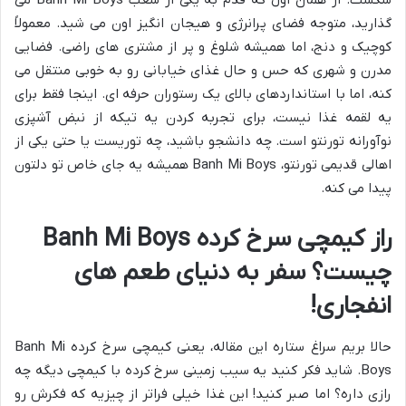
گذارید، متوجه فضای پرانرژی و هیجان انگیز اون می شید. معمولاً
کوچیک و دنج، اما همیشه شلوغ و پر از مشتری های راضی. فضایی
مدرن و شهری که حس و حال غذای خیابانی رو به خوبی منتقل می
کنه، اما با استانداردهای بالای یک رستوران حرفه ای. اینجا فقط برای
یه لقمه غذا نیست، برای تجربه کردن یه تیکه از نبض آشپزی
نوآورانه تورنتو است. چه دانشجو باشید، چه توریست یا حتی یکی از
اهالی قدیمی تورنتو، Banh Mi Boys همیشه یه جای خاص تو دلتون
پیدا می کنه.
راز کیمچی سرخ کرده Banh Mi Boys
چیست؟ سفر به دنیای طعم های
انفجاری!
حالا بریم سراغ ستاره این مقاله، یعنی کیمچی سرخ کرده Banh Mi
Boys. شاید فکر کنید یه سیب زمینی سرخ کرده با کیمچی دیگه چه
رازی داره؟ اما صبر کنید! این غذا خیلی فراتر از چیزیه که فکرش رو