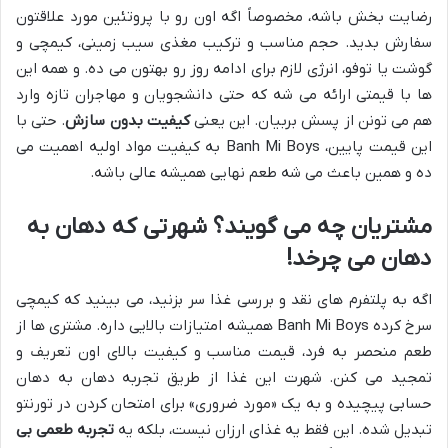
رضایت بخش باشه، مخصوصاً اگه اون رو با پروتئین مورد علاقتون
سفارش بدید. حجم مناسب و ترکیب مغذی سیب زمینی، کیمچی و
گوشت یا توفو، انرژی لازم برای ادامه روز رو بهتون می ده. و همه این
ها با قیمتی ارائه می شه که حتی دانشجویان و مهاجران تازه وارد
هم می تونن از پسش بربیان. این یعنی
کیفیت بدون سازش
. حتی با
این قیمت پایین، Banh Mi Boys به کیفیت مواد اولیه اهمیت می
ده و همین باعث می شه طعم نهایی همیشه عالی باشه.
مشتریان چه می گویند؟ شهرتی که دهان به
دهان می چرخد!
اگه به پلتفرم های نقد و بررسی غذا سر بزنید، می بینید که کیمچی
سرخ کرده Banh Mi Boys همیشه امتیازات بالایی داره. مشتری ها از
طعم منحصر به فرد، قیمت مناسب و کیفیت بالای اون تعریف و
تمجید می کنن. شهرت این غذا از طریق تجربه دهان به دهان
حسابی پیچیده و به یک «مورد ضروری» برای امتحان کردن در تورنتو
تبدیل شده. این فقط یه غذای ارزان نیست، بلکه یه
تجربه طعمی بی