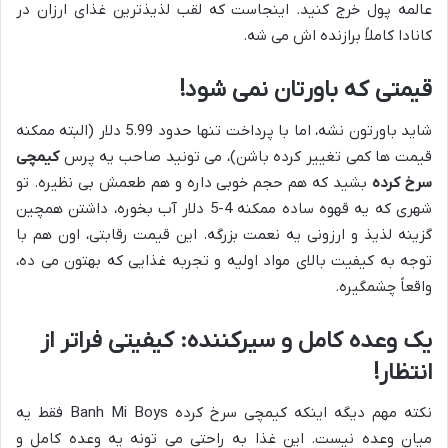
عالمه پول خرج کنید. اینجاست که لقب لذیذترین غذای ارزان در
کانادا کاملاً برازنده اش می شه.
قیمتی که باورتان نمی شود!
شاید باورتون نشه، اما با پرداخت تنها حدود 5.99 دلار (البته ممکنه
قیمت ها کمی تغییر کرده باشن)، می تونید صاحب یه پرس
کیمچی
سرخ کرده
بشید که هم حجم خوبی داره و هم طعمش بی نظیره. تو
شهری که یه قهوه ساده ممکنه 4-5 دلار آب بخوره، داشتن همچین
گزینه لذیذ و ارزونی یه نعمت بزرگه. این قیمت رقابتی، اون هم با
توجه به کیفیت بالای مواد اولیه و تجربه غذایی که بهتون می ده،
واقعاً چشمگیره.
یک وعده کامل و سیرکننده: کیفیتی فراتر از
انتظار!
نکته مهم دیگه اینکه کیمچی سرخ کرده Banh Mi Boys فقط یه
میان وعده نیست. این غذا به راحتی می تونه یه وعده کامل و