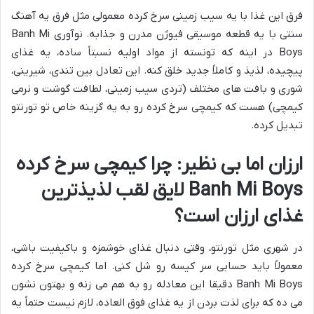
فرق این غذا با یه سیب زمینی سرخ کرده معمولی مثل فرق یه آهنگ
سنتی با یه قطعه موسیقی فیوژن مدرن و جذابه. نوآوری Banh Mi
Boys در اینه که تونسته از مواد اولیه نسبتاً ساده، یه غذای
پیچیده، لذیذ و کاملاً جدید خلق کنه. این تعادل بین تندی، شیرینی،
شوری و بافت های مختلف (تردی سیب زمینی، لطافت گوشت و نرمی
کیمچی) هست که کیمچی سرخ کرده رو به یه گزینه خاص تو تورنتو
تبدیل کرده.
ارزان اما بی نظیر: چرا کیمچی سرخ کرده
Banh Mi Boys لایق لقب لذیذترین
غذای ارزان است؟
در شهری مثل تورنتو، وقتی دنبال غذای خوشمزه و باکیفیت باشی،
معمولاً باید حسابی سر کیسه رو شل کنی. اما کیمچی سرخ کرده
Banh Mi Boys دقیقا این معادله رو به هم می زنه و بهتون نشون
می ده که برای لذت بردن از یه غذای فوق العاده، لازم نیست حتماً یه