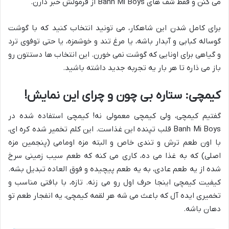
می کنن و فقط شف های Banh Mi Boys از فرمولش خبر دارن.
برای کامل شدن این شاهکار، می تونید انتخاب کنید که با گوشت
گوساله کبابی و آبدار باشه، یا مرغ تند و خوشمزه، یا حتی توفوی ترد
و گیاهی برای اونایی که گوشت نمی خورن. این انتخاب ها دستتون رو
باز می ذاره تا هر بار یه تجربه جدید داشته باشید.
کیمچی: ستاره بی چون و چرای این نمایش!
گفتیم کیمچی، ولی کیمچی معمولی نه! کیمچی استفاده شده در
Banh Mi Boys قلب تپنده این غذاست. این کلم تخمیر شده کره ای،
با اون طعم ترش و تندی خاص و البته مزه اومامی (پنجمین مزه
اصلی) که به غذا می ده، کاری می کنه که طعم سیب زمینی سرخ
شده از یه طعم عادی، به یه طعم پیچیده و فوق العاده تبدیل بشه.
کیفیت کیمچی اینجا حرف اول رو می زنه. تازه، با بافتی مناسب و
تخمیری ایده آل که باعث می شه هر لقمه کیمچی، یه انفجار طعم تو
دهان باشه.