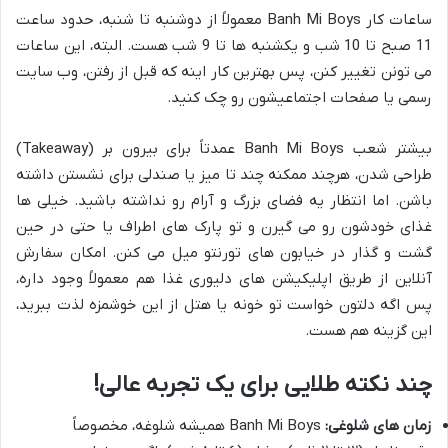
ساعات کار Banh Mi Boys معمولاً از دوشنبه تا شنبه، حدود ساعت
11 صبح تا 10 شب و یکشنبه ها تا 9 شب هست. البته، این ساعات
می تونن تغییر کنن، پس بهترین کار اینه که قبل از رفتن، وب سایت
رسمی یا صفحات اجتماعیشون رو چک کنید.
بیشتر شعب Banh Mi Boys عمدتاً برای بیرون بر (Takeaway)
طراحی شدن، هرچند ممکنه چند تا میز یا صندلی برای نشستن داشته
باشن. اما انتظار یه فضای بزرگ و آرام رو نداشته باشید. خیلی ها
غذای خودشون رو می گیرن و تو پارک های اطراف یا حتی در حین
گشت و گذار در خیابون های تورنتو میل می کنن. امکان سفارش
آنلاین از طریق اپلیکیشن های دلیوری غذا هم معمولاً وجود داره،
پس اگه دلتون خواست تو خونه یا هتل از این خوشمزه لذت ببرید،
این گزینه هم هست.
چند نکته طلایی برای یک تجربه عالی!
زمان های شلوغی:
Banh Mi Boys همیشه شلوغه، مخصوصاً