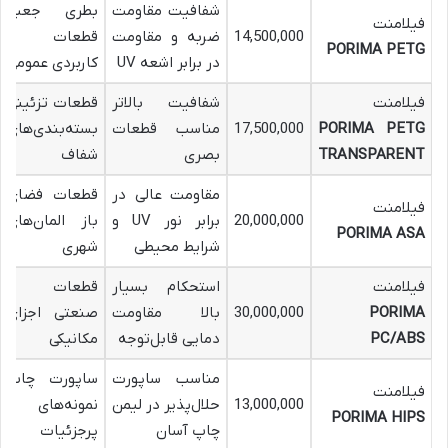
شفافیت مقاومت
بطری جعبه
فیلامنت
14,500,000
ضربه و مقاومت
قطعات
PORIMA PETG
در برابر اشعه UV
کاربردی عمومی
فیلامنت
شفافیت بالاتر
قطعات تزئینی
PORIMA PETG
17,500,000
مناسب قطعات
بسته‌بندی‌های
TRANSPARENT
بصری
شفاف
مقاومت عالی در
قطعات فضای
فیلامنت
20,000,000
برابر نور UV و
باز المان‌های
PORIMA ASA
شرایط محیطی
شهری
فیلامنت
استحکام بسیار
قطعات
PORIMA
30,000,000
بالا مقاومت
صنعتی اجزای
PC/ABS
دمایی قابل‌توجه
مکانیکی
مناسب ساپورت
ساپورت چاپ
فیلامنت
13,000,000
حلال‌پذیر در لیمن
نمونه‌های
PORIMA HIPS
چاپ آسان
پرجزئیات