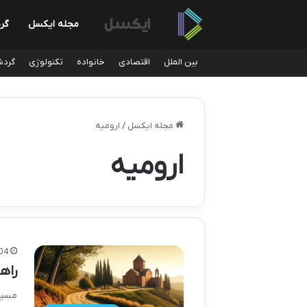
مجله ایکسل
گر
بین الملل
اقتصادی
خانواده
تکنولوژی
گردش
مجله ایکسل
/
ارومیه
ارومیه
04
راه
مسیر