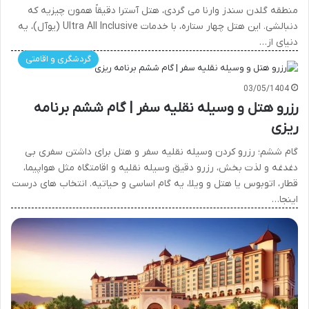
منطقه گلدن سندز وارنا می گردی، هتل آسترا دقیقاً همون چیزیه که
دنبالشی. این هتل چهار ستاره، با خدمات Ultra All Inclusive (یوآل)، یه
دنیای از…
گردشگری و اقامتی
03/05/1404
رزرو هتل و وسیله نقلیه سفر | گام ششم برنامه
ریزی
گام ششم؛ رزرو کردن وسیله نقلیه سفر و هتل برای داشتن سفری بی
دغدغه و لذت بخش، رزرو دقیق وسیله نقلیه و اقامتگاه مثل هواپیما،
قطار، اتوبوس یا هتل و ویلا، یه گام اساسی و حیاتیه. انتخاب های درست
اینجا…