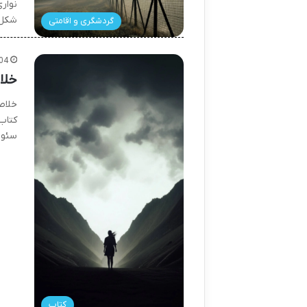
شکل 
گردشگری و اقامتی
04
خلا
خلاص
کتاب
سئو 
کتاب