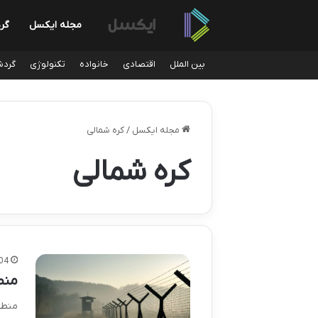
مجله ایکسل
گر
بین الملل
اقتصادی
خانواده
تکنولوژی
گردش
مجله ایکسل
/
کره شمالی
کره شمالی
04
منطق