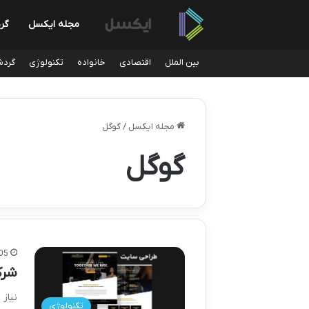
مجله ایکسل
گر
بین الملل
اقتصادی
خانواده
تکنولوژی
گردش
مجله ایکسل
/
گوگل
گوگل
05
شرک
نیاز
تکنولوژی