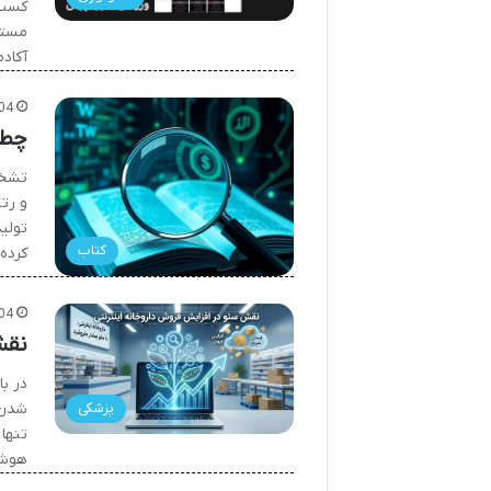
کسب‌
مستث
آکاد
04
چطور با Copyscape 
و رتب
تولی
کتاب
کرده
04
نقش
در با
پزشکی
شدن 
تنها
هوشم