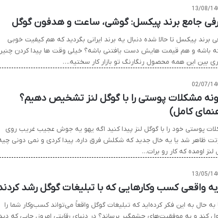
13/08/14
فی جامع برند پیکسل: گوشی، ساعت و هدفون گوگل
ی برند پیکسل تا حالا شده دنبال یه برند ایرانی بگردید که هم کیفیت خوبی
ه باشه و هم قیمت هایش دست یافتنی باشه؟ خیلی وقت ها پیدا کردن چنین
ی بین این همه محصول رنگارنگ تو بازار کار سختیه.…
02/07/14
نه مشکلات پوستی را با گوگل لنز تشخیص دهیم؟
هنمای کامل)
ات پوستی خود را با گوگل لنز پیدا کنید اگه یهو یه جوش عجیب غریب روی
ت ظاهر شد یا یه خال جدید که شکلش فرق داره، پیدا کردی و نمی دونی چیه
لنز اومده که کار رو برات…
13/05/14
به واقعی کسب وکارهایی که با تبلیغات گوگل رشد کردند
ا به حال به این فکر کرده‌اید که تبلیغات گوگل واقعاً می‌تواند کسب‌وکار شما را
ل کند و به موفقیت‌های چشمگیر برساند؟ در دنیای رقابتی امروز، جایی که دید