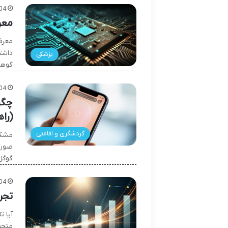
04
معر
معرف
داشت
پزشکی
گوهر
04
چگو
(را
گردشگری و اقامتی
مشکل
صورت
گوگل 
04
تجر
آیا ت
متحو