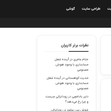
ت
طراحی سایت
گوشی
نظرات برتر کاربران
ختام عامری
در
آینده شغل
حسابداری با وجود هوش
مصنوعی
حدیث کوهستانی
در
آینده شغل
حسابداری با وجود هوش
مصنوعی
دلیر بادامچی
در
زودانزالی چیست
و چرا رخ می‌دهد؟
خوش بین ساعد
در
زودانزالی