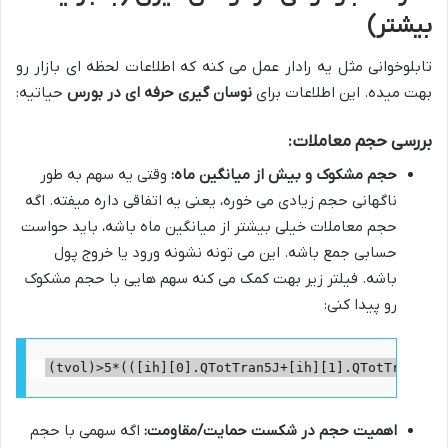
بیشتر)
تابلوخوانی مثل یه رادار عمل می کنه که اطلاعات لحظه ای بازار رو
بهت میده. این اطلاعات برای
نوسان گیری حرفه ای در بورس
حیاتیه:
بررسی حجم معاملات:
حجم مشکوک و بیش از میانگین ماه:
وقتی یه سهم به طور
ناگهانی حجم زیادی می خوره، یعنی یه اتفاقی داره میفته. اگه
حجم معاملات خیلی بیشتر از میانگین ماه باشه، باید حواست
حسابی جمع باشه. این می تونه نشونه ورود یا خروج پول
باشه. فیلتر زیر بهت کمک می کنه سهم هایی با حجم مشکوک
رو پیدا کنی:
(tvol)>5*(([ih][0].QTotTran5J+[ih][1].QTotTran5J+[
اهمیت حجم در شکست حمایت/مقاومت:
اگه سهمی با حجم