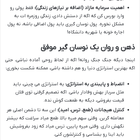
اهمیت سرمایه مازاد (اضافه بر نیازهای زندگی):
فقط پولی رو
وارد بورس کن که اگه از دستش دادی، زندگی روزمره ات به
مشکل نخوره. پول نوسان گیری باید پول اضافی باشه، نه پول
اجاره خونه یا شهریه دانشگاه!
ذهن و روان یک نوسان گیر موفق
اینجا دیگه جنگ جنگِ روانه! اگه از لحاظ روحی آماده نباشی، حتی
اگه بهترین استراتژی دنیا رو هم داشته باشی، ممکنه شکست بخوری:
انضباط و پایبندی به استراتژی:
یه استراتژی می چینی، باید
مثل سرباز بهش وفادار باشی. اگه تصمیم گرفتی توی فلان
قیمت بفروشی، دیگه به طمعت گوش نده.
کنترل هیجانات (طمع، ترس، امید):
این سه تا دشمن اصلی هر
معامله گرین. وقتی سهم میره بالا، طمع میاد سراغت که بیشتر
نگهش داری. وقتی میره پایین، ترس میاد که زود بفروشیش.
باید اینا رو بشناسی و کنترلشون کنی.