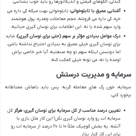
کندلی، الگوهای قیمتی و اندیکاتورها رو باید خوب بشناسی.
آشنایی عمیق با تابلوخوانی:
تابلوخوانی بهت میگه کی داره می
خره، کی داره می فروشه، حجم معاملات چقدره، پول هوشمند
وارد سهم شده یا نه. این اطلاعات برای نوسان گیری حیاتیه.
درک عوامل بنیادی مؤثر بر سهم (حتی برای نوسان گیری):
شاید
برای نوسان گیری خیلی عمیق به بنیادی احتیاج نداشته باشی،
اما دونستن اینکه سهم تو چه صنعتیه، آیا خبر خاصی براش
اومده یا نه، می تونه خیلی کمکت کنه.
سرمایه و مدیریت درستش
سرمایه، خون رگ های معامله گریه. پس باید باهاش محتاطانه
برخورد کنی:
تعیین درصد مناسب از کل سرمایه برای نوسان گیری:
هرگز
کل
سرمایه ات رو وارد نوسان گیری نکن! این کار مثل بازی با
آتشه. یه بخش کوچیک، مثلاً ۱۰ تا ۲۰ درصد از سرمایه ات رو
برای این کار کنار بذار.