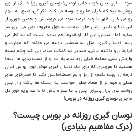
سود بسازی، پس خوب جایی اومدی! نوسان گیری روزانه یکی از اون
روش هاییه که خیلی ها رو وسوسه می کنه. فکر کن، صبح یه سهم
رو می خری، ظهر با چند درصد سود می فروشیش و همین جوری از
این بالا و پایین رفتن های قیمت، به قول معروف نون می بری سر
سفره. اما راستش، این کار اونقدرها هم ساده نیست که به نظر می
رسه. نوسان گیری، مثل یه شمشیر دولبه می مونه؛ اگه مهارت و
ابزارش رو داشته باشی، حسابی به کمکت میاد، ولی اگه چشم بسته
واردش بشی، ممکنه خیلی زود سرمایه ات رو از دست بدی. ما اینجا
هستیم تا هرچیزی که برای یک نوسان گیری موفق توی بورس ایران
لازمه رو بهت بگیم؛ از ریز و بم اصطلاحاتش بگیر تا استراتژی های
عملی و مهم تر از همه، چطور حواست به ریسک ها باشه و از پس
روانت توی بازار بربیای. پس با ما همراه باش تا با هم بریم توی دل
ماجرای
نوسان گیری روزانه در بورس
!
نوسان گیری روزانه در بورس چیست؟
(درک مفاهیم بنیادی)