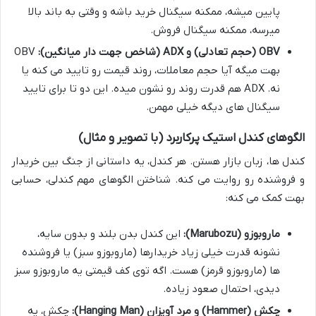
پایین میشه، ممکنه سیگنال خرید باشه و وقتی به باند بالا
میرسه، ممکنه سیگنال فروش.
OBV (حجم تعادلی) و ADX (شاخص جهت دار میانگین):
OBV
بهت میگه آیا حجم معاملات، روند قیمت رو تایید می کنه یا
نه. ADX هم قدرت روند رو نشون میده. این دو تا برای تایید
سیگنال های دیگه خیلی مهمن.
الگوهای کندل استیک پرکاربرد (با تصویر و مثال)
کندل ها، زبان بازار هستن. هر کندل، یه داستانی از جنگ بین خریدار
و فروشنده رو روایت می کنه. شناختن الگوهای مهم کندلی، حسابی
بهت کمک می کنه:
ماروبوزو (Marubozu):
این کندل بدن بلند و بدون سایه،
نشونه قدرت خیلی زیاد خریدارها (ماروبوزو سبز) یا فروشنده
ها (ماروبوزو قرمز) هست. اگه توی کف قیمتی یه ماروبوزو سبز
دیدی، احتمال صعود زیاده.
چکش (Hammer) و مرد آویزان (Hanging Man):
چکش، یه