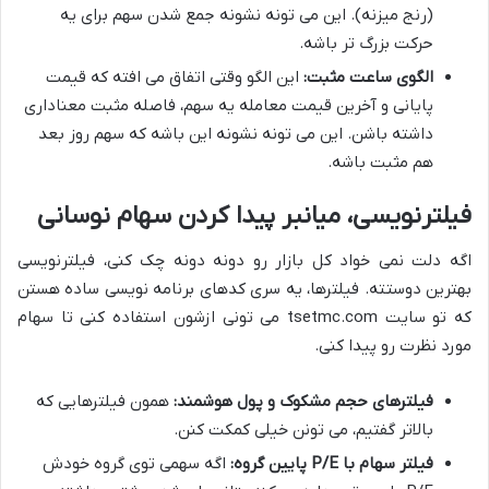
(رنج میزنه). این می تونه نشونه جمع شدن سهم برای یه
حرکت بزرگ تر باشه.
الگوی ساعت مثبت:
این الگو وقتی اتفاق می افته که قیمت
پایانی و آخرین قیمت معامله یه سهم، فاصله مثبت معناداری
داشته باشن. این می تونه نشونه این باشه که سهم روز بعد
هم مثبت باشه.
فیلترنویسی، میانبر پیدا کردن سهام نوسانی
اگه دلت نمی خواد کل بازار رو دونه دونه چک کنی، فیلترنویسی
بهترین دوستته. فیلترها، یه سری کدهای برنامه نویسی ساده هستن
که تو سایت tsetmc.com می تونی ازشون استفاده کنی تا سهام
مورد نظرت رو پیدا کنی.
فیلترهای حجم مشکوک و پول هوشمند:
همون فیلترهایی که
بالاتر گفتیم، می تونن خیلی کمکت کنن.
فیلتر سهام با P/E پایین گروه:
اگه سهمی توی گروه خودش