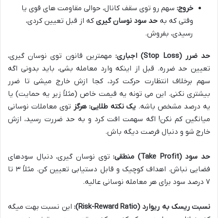
خروج:
سهم رو توی سقف کانال، حوالی مقاومت های قوی یا
وقتی که به
حد سود نوسان گیری
که از قبل تعیین کردی،
رسیدی، بفروش.
حد ضرر (Stop Loss) اجباری:
مهمترین قانون توی نوسان گیری،
تعیین حد ضرره. قبل از اینکه وارد معامله بشی، باید بدونی اگه
سهم برخلاف انتظارت حرکت کرد، کجا ازش خارج میشی تا ضرر
بیشتری نکنی. این می تونه یه قیمت خاص (مثلاً زیر یه حمایت) یا
یه درصد مشخص باشه.
یک نکته طلایی:
هرگز
توی معاملات نوسانی
میانگین کم نکن! اگه سهمت افت کرد و به حد ضررت رسید، ازش
خارج شو و دنبال فرصت دیگه باش.
حد سود (Take Profit) منطقی:
توی نوسان گیری، دنبال سودهای
فضایی نباش. اهداف کوچیک و قابل دستیابی تعیین کن. مثلاً ۳ تا
۷ درصد سود برای هر معامله نوسانی عالیه.
نسبت ریسک به ریوارد (Risk-Reward Ratio):
این نسبت بهت میگه