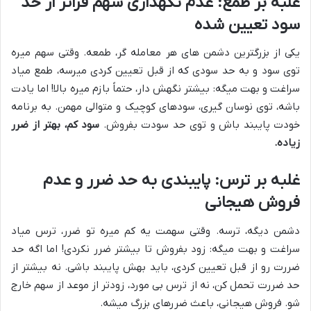
غلبه بر طمع: عدم نگهداری سهم فراتر از حد
سود تعیین شده
یکی از بزرگترین دشمن های هر معامله گر، طمعه. وقتی سهم میره
توی سود و به حد سودی که از قبل تعیین کردی میرسه، طمع میاد
سراغت و بهت میگه: بیشتر نگهش دار، حتماً بازم میره بالا! اما یادت
باشه، توی نوسان گیری، سودهای کوچیک و متوالی مهمن. به برنامه
خودت پایبند باش و توی حد سودت بفروش.
سود کم، بهتر از ضرر
زیاده.
غلبه بر ترس: پایبندی به حد ضرر و عدم
فروش هیجانی
دشمن دیگه، ترسه. وقتی سهمت یه کم میره تو ضرر، ترس میاد
سراغت و بهت میگه: زود بفروش تا بیشتر ضرر نکردی! اما اگه حد
ضررت رو از قبل تعیین کردی، باید بهش پایبند باشی. نه بیشتر از
حد ضررت تحمل کن، نه از ترس بی مورد، زودتر از موعد از سهم خارج
شو. فروش هیجانی، باعث ضررهای بزرگ میشه.