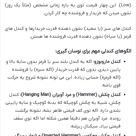
(Low). این چهار قیمت توی یه بازه زمانی مشخص (مثلاً یک روز)
نشون میدن که خریدار و فروشنده چه کار کردن.
کندل های سبز (یا سفید) نشون دهنده قدرت خریدارها و کندل های
قرمز (یا سیاه) نشون دهنده قدرت فروشنده ها هستن.
الگوهای کندلی مهم برای نوسان گیری:
کندل ماروبوزو:
اگه یه کندل بلند سبز یا قرمز بدون سایه بالا و
پایین دیدی، بدون که قدرت خریدار (اگه سبزه) یا فروشنده
(اگه قرمزه) حسابی زیاده. این می تونه نشونه شروع یه حرکت
قوی باشه.
کندل چکش (Hammer) و مرد آویزان (Hanging Man):
کندل
چکش، شبیه یه چکش کوچیکه که بدنه کوچیک و سایه پایینی
بلندی داره. اگه توی کف قیمتی ظاهر بشه، نشونه برگشت
رونده. مرد آویزان هم دقیقاً همین شکله اما اگه توی سقف
قیمتی بیاد، سیگنال ریزشه.
کندل چکش معکوس (Inverted Hammer) و شهاب سنگ