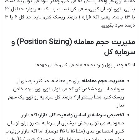
که به ازای هر واحد ریسکی که می کنی، چقدر سود می تونی به دست
بیاری. توی نوسان گیری، سعی کن نسبت ریسک به ریوارد حداقل ۱:۲
یا ۱:۳ باشه. یعنی اگه قراره ۱ درصد ریسک کنی، باید حداقل ۲ یا ۳
درصد سود بگیری.
مدیریت حجم معامله (Position Sizing) و
سرمایه کل
اینکه چقدر پول وارد یه معامله می کنی، خیلی مهمه:
مدیریت حجم معامله:
برای هر معامله، حداکثر درصدی از
سرمایه ات رو مشخص کن که می تونی توی اون سهم خاص
ریسک کنی. مثلاً بیشتر از ۲ درصد کل سرمایه رو توی یک سهم
نذار.
تخصیص سرمایه بر اساس وضعیت کلی بازار:
اگه بازار
صعودیه، می تونی بخش بیشتری از سرمایه ات رو برای نوسان
گیری اختصاص بدی (مثلاً ۱۵ تا ۲۵ درصد). اما اگه بازار نزولی یا
خنثی هست، باید خیلی محتاط باشی و درصد کمتری (مثلاً ۱۰ تا