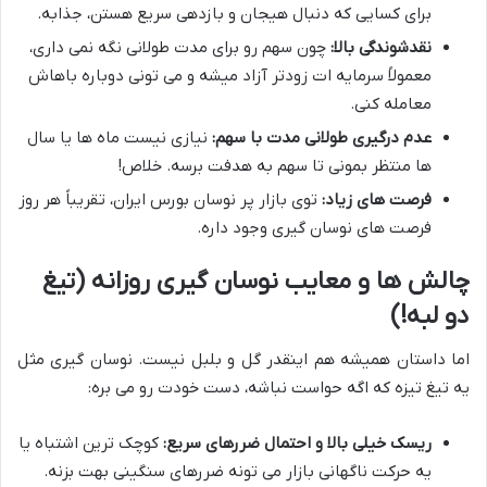
برای کسایی که دنبال هیجان و بازدهی سریع هستن، جذابه.
نقدشوندگی بالا:
چون سهم رو برای مدت طولانی نگه نمی داری،
معمولاً سرمایه ات زودتر آزاد میشه و می تونی دوباره باهاش
معامله کنی.
عدم درگیری طولانی مدت با سهم:
نیازی نیست ماه ها یا سال
ها منتظر بمونی تا سهم به هدفت برسه. خلاص!
فرصت های زیاد:
توی بازار پر نوسان بورس ایران، تقریباً هر روز
فرصت های نوسان گیری وجود داره.
چالش ها و معایب نوسان گیری روزانه (تیغ
دو لبه!)
اما داستان همیشه هم اینقدر گل و بلبل نیست. نوسان گیری مثل
یه تیغ تیزه که اگه حواست نباشه، دست خودت رو می بره:
ریسک خیلی بالا و احتمال ضررهای سریع:
کوچک ترین اشتباه یا
یه حرکت ناگهانی بازار می تونه ضررهای سنگینی بهت بزنه.