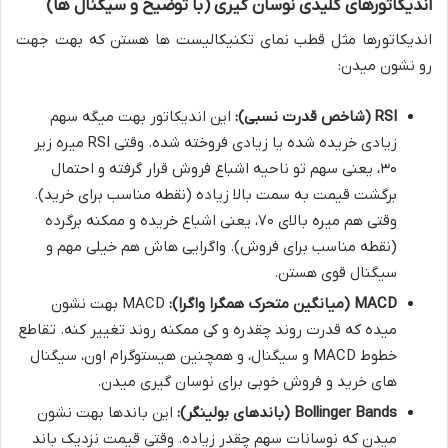
اندیکاتورهای کلیدی نوسان گیری (با توضیح و سیگنال ها)
اندیکاتورها مثل قطب نمای تکنیکالیست ها هستن که بهت جهت
رو نشون میدن:
RSI (شاخص قدرت نسبی):
این اندیکاتور بهت میگه سهم
زیادی خریده شده یا زیادی فروخته شده. وقتی RSI میره زیر
۳۰، یعنی سهم تو ناحیه اشباع فروش قرار گرفته و احتمال
برگشت قیمت به سمت بالا زیاده (نقطه مناسب برای خرید).
وقتی هم میره بالای ۷۰، یعنی اشباع خریده و ممکنه برگرده
(نقطه مناسب برای فروش). واگرایی هاش هم خیلی مهم و
سیگنال قوی هستن.
MACD (میانگین متحرک همگرا واگرا):
MACD بهت نشون
میده که قدرت روند چقدره و کی ممکنه روند تغییر کنه. تقاطع
خطوط MACD و سیگنال، و همچنین هیستوگرام اون، سیگنال
های خرید و فروش خوبی برای نوسان گیری میدن.
Bollinger Bands (باندهای بولینگر):
این باندها بهت نشون
میدن که نوسانات سهم چقدر زیاده. وقتی قیمت نزدیک باند