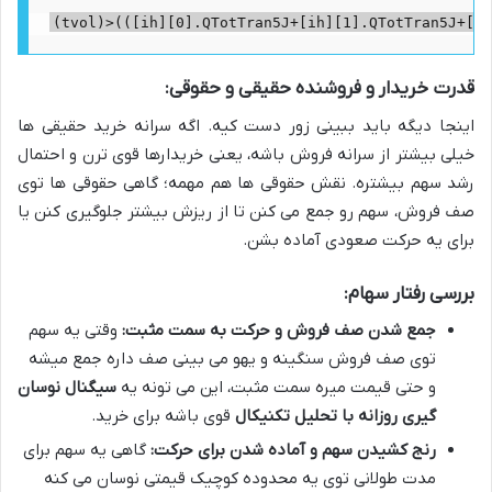
(tvol)>(([ih][0].QTotTran5J+[ih][1].QTotTran5J+[ih
قدرت خریدار و فروشنده حقیقی و حقوقی:
اینجا دیگه باید ببینی زور دست کیه. اگه سرانه خرید حقیقی ها
خیلی بیشتر از سرانه فروش باشه، یعنی خریدارها قوی ترن و احتمال
رشد سهم بیشتره. نقش حقوقی ها هم مهمه؛ گاهی حقوقی ها توی
صف فروش، سهم رو جمع می کنن تا از ریزش بیشتر جلوگیری کنن یا
برای یه حرکت صعودی آماده بشن.
بررسی رفتار سهام:
جمع شدن صف فروش و حرکت به سمت مثبت:
وقتی یه سهم
توی صف فروش سنگینه و یهو می بینی صف داره جمع میشه
و حتی قیمت میره سمت مثبت، این می تونه یه
سیگنال نوسان
گیری روزانه با تحلیل تکنیکال
قوی باشه برای خرید.
رنج کشیدن سهم و آماده شدن برای حرکت:
گاهی یه سهم برای
مدت طولانی توی یه محدوده کوچیک قیمتی نوسان می کنه