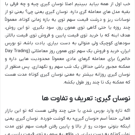
خب اول از همه بیاید ببینیم اصلا نوسان گیری چیه و چه فرقی با
بقیه مدل های معامله گری داره. نوسان گیری یعنی چی؟ یعنی تو از
نوسانات ریز و درشت قیمت سهم توی یه بازه زمانی کوتاه، معمولاً
چند روزه یا حتی گاهی توی همون روز، سود بگیری. تو این روش،
هدف اینه که با خرید توی قیمت پایین و فروش توی قیمت بالاتر،
سودهای کوچیک ولی متوالی به دست بیاری. یادت باشه، تو بورس
ایران، خرید و فروش یک سهم توی همون روز معاملاتی (Day Trading
خالص) برای معامله گرهای عادی معمولاً محدودیت هایی داره و
ممکنه مجبور باشی حداقل یک شب سهم رو نگهداری. پس منظور از
نوسان گیری روزانه بیشتر به معنی نوسان گیری کوتاه مدت هست
که ممکنه یک تا چند روز طول بکشه.
نوسان گیری: تعریف و تفاوت ها
اگه تازه وارد بورس شدی یا حتی چند وقتی هست که تو این بازار
فعالی، حتماً اسم «نوسان گیری» به گوشت خورده. نوسان گیری یعنی
اینکه بتونی سودت رو از بالا و پایین رفتن قیمت سهم توی مدت
زمان کوتاه به دست بیاری. در واقع، یه سهم رو توی قیمت پایین می