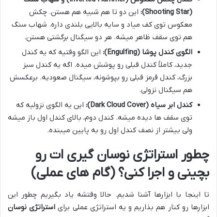
(Shooting Star):
این دو تا هم شبیه هم هستن. چکش
معکوس توی کف میاد و سایه بالایی بلندی داره. شهاب سنگ
هم توی سقف ظاهر میشه. هر دو سیگنال برگشتی هستن.
الگوی کندل پوشا (Engulfing):
این الگو وقتیه که یه کندل
جدید، کاملاً کندل قبلی رو پوشش میده. اگه یه کندل سبز
بزرگ، کندل قرمز قبلی رو بپوشونه، سیگنال صعودیه. برعکسش
هم سیگنال نزولی.
کندل ابر سیاه (Dark Cloud Cover):
این یه الگوی نزولیه که
توی سقف ها دیده میشه. کندل دوم، بالای کندل اول باز میشه
ولی بیشتر از نصف کندل اول رو به پایین میبنده.
چطور استراتژی نوسان گیری ات رو
بچینی و اجرا کنی؟ (گام های عملی)
تا اینجا با ابزارها آشنا شدیم. حالا وقتشه یاد بگیریم چطور این
ابزارها رو کنار هم بذاریم و یه استراتژی عملی برای
استراتژی نوسان