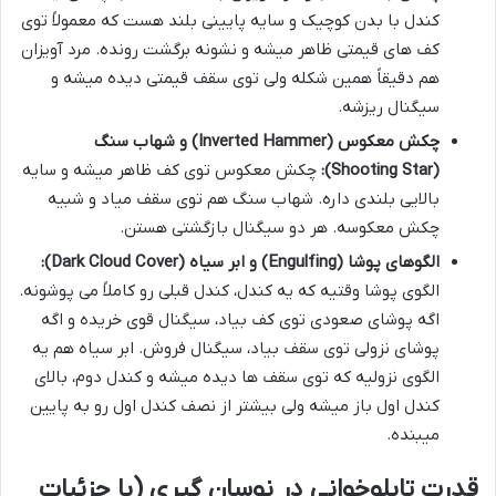
کندل با بدن کوچیک و سایه پایینی بلند هست که معمولاً توی
کف های قیمتی ظاهر میشه و نشونه برگشت رونده. مرد آویزان
هم دقیقاً همین شکله ولی توی سقف قیمتی دیده میشه و
سیگنال ریزشه.
چکش معکوس (Inverted Hammer) و شهاب سنگ
(Shooting Star):
چکش معکوس توی کف ظاهر میشه و سایه
بالایی بلندی داره. شهاب سنگ هم توی سقف میاد و شبیه
چکش معکوسه. هر دو سیگنال بازگشتی هستن.
الگوهای پوشا (Engulfing) و ابر سیاه (Dark Cloud Cover):
الگوی پوشا وقتیه که یه کندل، کندل قبلی رو کاملاً می پوشونه.
اگه پوشای صعودی توی کف بیاد، سیگنال قوی خریده و اگه
پوشای نزولی توی سقف بیاد، سیگنال فروش. ابر سیاه هم یه
الگوی نزولیه که توی سقف ها دیده میشه و کندل دوم، بالای
کندل اول باز میشه ولی بیشتر از نصف کندل اول رو به پایین
میبنده.
قدرت تابلوخوانی در نوسان گیری (با جزئیات