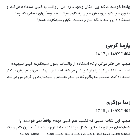
ت
واقعاً خوشحالم که این امکان وجود داره. من از واتساپ خیلی استفاده می‌کنم و
:
بدون سیمکارت بودنش خیلی به کارم میاد. مخصوصاً برای کسانی که چند
دستگاه دارن. حالا دیگه نیازی نیست نگران سیمکارت باشم!
گ
پارسا گرجی
ف
14/09/1404 در 14:17
ت
عجب! من فکر می‌کردم که استفاده از واتساپ بدون سیمکارت خیلی پیچیده
:
است. حالا که می‌گید با وای‌فای هم می‌شه، احساس می‌کنم می‌تونم ازش بیشتر
استفاده کنم. مخصوصاً وقتی که تو سفر هستم و سیمکارتم رو فراموش می‌کنم!
گ
زیبا برزگری
ف
14/09/1404 در 17:18
ت
عجب! این نکات امنیتی که گفتید هم خیلی مهمه. واقعاً نمی‌خواستم با
:
شماره‌های مجازی نامعتبر مشکل پیدا کنم. به نظرم باید حتماً تحقیق کنم و یک
شماره معتبر پیدا کنم تا خیالم راحت باشه. خیلی ممنون از مقاله خوبتون!