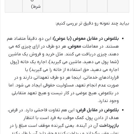
شرط)
بیاید چند نمونه رو دقیق تر بررسی کنیم:
بلاعوض در مقابل
معوض
(با عوض):
این دو، دقیقاً متضاد هم
هستند. در معاملات
معوض
، هر دو طرف در ازای چیزی که می
دهند، چیزی دریافت می کنند. مثل خرید و فروش یک ماشین
(شما پول می دهید، ماشین می گیرید)، اجاره یک خانه (پول
اجاره می دهید، حق استفاده از خانه را می گیرید) یا
قراردادهای خدماتی. اینجا هر دو طرف تعهداتی دارند و در
صورت عدم انجام تعهد، مسئولیت حقوقی ایجاد می شود. اما
در بلاعوض، هیچ عوضی در کار نیست و هیچ تعهد متقابلی
وجود ندارد.
بلاعوض در مقابل
قرض
:
این هم تفاوت فاحشی دارد. در قرض،
هدف از دادن پول، کمک موقت به فرد است با انتظار
بازپرداخت
آن در آینده. یعنی گیرنده موظف است مبلغ را در
زمان مقرر برگرداند و پرداخت کننده حق دارد آن را طلب کند.