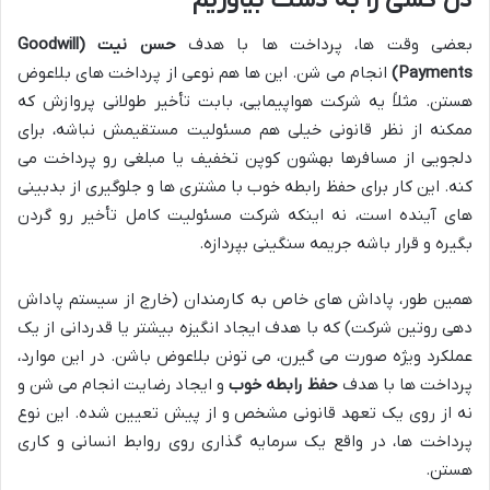
دل کسی را به دست بیاوریم
بعضی وقت ها، پرداخت ها با هدف
حسن نیت (Goodwill
Payments)
انجام می شن. این ها هم نوعی از پرداخت های بلاعوض
هستن. مثلاً یه شرکت هواپیمایی، بابت تأخیر طولانی پروازش که
ممکنه از نظر قانونی خیلی هم مسئولیت مستقیمش نباشه، برای
دلجویی از مسافرها بهشون کوپن تخفیف یا مبلغی رو پرداخت می
کنه. این کار برای حفظ رابطه خوب با مشتری ها و جلوگیری از بدبینی
های آینده است، نه اینکه شرکت مسئولیت کامل تأخیر رو گردن
بگیره و قرار باشه جریمه سنگینی بپردازه.
همین طور، پاداش های خاص به کارمندان (خارج از سیستم پاداش
دهی روتین شرکت) که با هدف ایجاد انگیزه بیشتر یا قدردانی از یک
عملکرد ویژه صورت می گیرن، می تونن بلاعوض باشن. در این موارد،
پرداخت ها با هدف
حفظ رابطه خوب
و ایجاد رضایت انجام می شن و
نه از روی یک تعهد قانونی مشخص و از پیش تعیین شده. این نوع
پرداخت ها، در واقع یک سرمایه گذاری روی روابط انسانی و کاری
هستن.