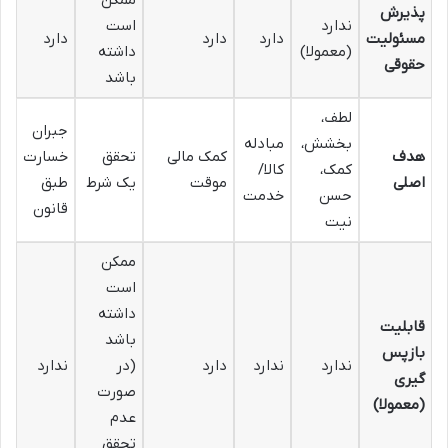
ممکن
پذیرش
ندارد
است
مسئولیت
دارد
دارد
دارد
(معمولا)
داشته
حقوقی
باشد
لطف،
جبران
بخشش،
مبادله
هدف
کمک مالی
تحقق
خسارت
کمک،
کالا/
اصلی
موقت
یک شرط
طبق
حسن
خدمت
قانون
نیت
ممکن
است
داشته
قابلیت
باشد
بازپس
ندارد
ندارد
دارد
(در
ندارد
گیری
صورت
(معمولا)
عدم
تحقق