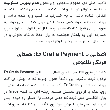
تأکید اصلی توی مفهوم بلاعوض روی همون
عدم پذیرش مسئولیت
یا تکلیف حقوقی
توسط پرداخت کننده است. یعنی اینکه ممکنه یه
اتفاقی افتاده باشه، یا یه خسارتی به کسی وارد شده باشه، و
پرداخت کننده بخواد کمکی بکنه یا دل جویی کنه، اما نمی خواد به
صورت رسمی قبول کنه که مقصر بوده یا از نظر قانونی مسئول جبران
خسارته. این یه راهکار هوشمندانه برای حفظ جایگاه حقوقی و در
عین حال انجام یه عمل خیر یا رفع کدورت هست.
آشنایی با Ex Gratia Payment: همتای
فرنگی بلاعوض
شاید در متون انگلیسی یا بین المللی با اصطلاح
Ex Gratia Payment
برخورد کرده باشید. این دقیقاً همون چیزیه که ما بهش می گیم
پرداخت بلاعوض. Ex Gratia یک عبارت لاتین هست که به معنی از
روی لطف یا از روی بخشش هست. ریشه اش به کلمه Grace در
زبان انگلیسی برمی گرده که معنی مرحمت یا احسان رو میده. پس
این عبارت هم مثل بلاعوض خودمون، تأکید می کنه که یه پرداخت