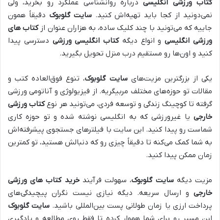
کتاب ورزشی انگلیسی
درباره روانشناسی عملکرد رو بخرید، ولی
نمی‌دونید از کجا باید تهیه‌اش کنید.
سایت گلوبوک
دقیقاً همون
جاییه که می‌تونید با چند کلیک ساده، به هزاران عنوان از
کتاب های
ورزشی انگلیسی
و انواع دیگه
کتاب انگلیسی ورزشی
دسترسی پیدا
کنید و اون‌ها رو مستقیم درب منزل تحویل بگیرید.
یکی از بزرگترین مزیت‌های
سایت گلوبوک
، تنوع فوق‌العاده کتب و
مقالات تو حوزه‌های مختلف مربیگریه. از فیزیولوژی و آناتومی ورزشی
گرفته تا کوچینگ زندگی و توسعه فردی، می‌تونید هر نوع
کتاب ورزشی
خارجی
یا غیرورزشی که به انگلیسی نوشته شده و تو حوزه کاری
شماست رو پیدا کنید. این سایت با فیلترهای جستجوی پیشرفته‌اش
به شما کمک می‌کنه تا دقیقاً چیزی رو که دنبالش هستید، تو کمترین
زمان ممکن پیدا کنید.
مزیت دیگه
سایت گلوبوک
، سهولت فرآیند
خرید کتاب های ورزشی
خارجی
و ارسال سریعه. دیگه نیازی نیست نگران پیچیدگی‌های
پرداخت ارزی یا زمان طولانی پست بین‌المللی باشید.
سایت گلوبوک
این مسیر رو برای شما هموار کرده تا فقط روی مطالعه و یادگیری