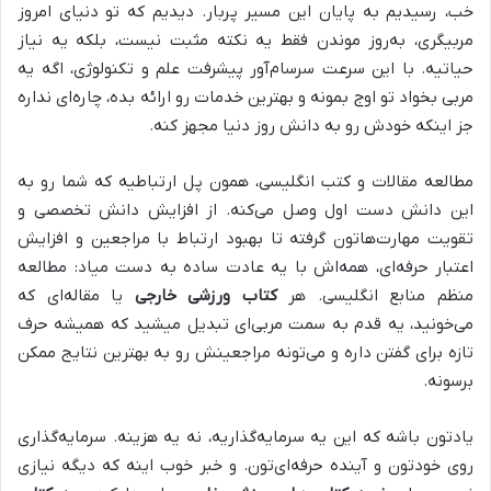
خب، رسیدیم به پایان این مسیر پربار. دیدیم که تو دنیای امروز
مربیگری، به‌روز موندن فقط یه نکته مثبت نیست، بلکه یه نیاز
حیاتیه. با این سرعت سرسام‌آور پیشرفت علم و تکنولوژی، اگه یه
مربی بخواد تو اوج بمونه و بهترین خدمات رو ارائه بده، چاره‌ای نداره
جز اینکه خودش رو به دانش روز دنیا مجهز کنه.
مطالعه مقالات و کتب انگلیسی، همون پل ارتباطیه که شما رو به
این دانش دست اول وصل می‌کنه. از افزایش دانش تخصصی و
تقویت مهارت‌هاتون گرفته تا بهبود ارتباط با مراجعین و افزایش
اعتبار حرفه‌ای، همه‌اش با یه عادت ساده به دست میاد: مطالعه
منظم منابع انگلیسی. هر
کتاب ورزشی خارجی
یا مقاله‌ای که
می‌خونید، یه قدم به سمت مربی‌ای تبدیل میشید که همیشه حرف
تازه برای گفتن داره و می‌تونه مراجعینش رو به بهترین نتایج ممکن
برسونه.
یادتون باشه که این یه سرمایه‌گذاریه، نه یه هزینه. سرمایه‌گذاری
روی خودتون و آینده حرفه‌ای‌تون. و خبر خوب اینه که دیگه نیازی