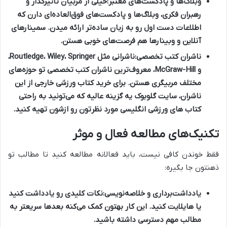
وبلاگ‌ها و پادکست‌های معتبر:
خیلی از مربیان تاثیرگذار و
رهبران فکری، وبلاگ‌ها و پادکست‌های فوق‌العاده‌ای دارن که
اطلاعات دست اول رو به زبان ساده‌تر ارائه میدن. سمینارهای
آنلاین و وبینارها هم فرصت‌های خوبی هستن.
ناشران کتب تخصصی:
ناشرانی مثل Routledge، Wiley، Springer،
و McGraw-Hill، معروف‌ترین ناشران کتب تخصصی تو حوزه‌های
مختلف مربیگری هستن. برای
خرید کتاب ورزشی خارجی
از این
ناشران،
سایت گلوبوک
یه گزینه عالیه که می‌تونید به راحتی
کتاب های ورزشی انگلیسی
مورد نظرتون رو ازشون تهیه کنید.
تکنیک‌های مطالعه فعال و موثر
فقط خوندن کافی نیست، باید فعالانه مطالعه کنید تا مطالب تو
ذهنتون جا بگیره:
یادداشت‌برداری و خلاصه‌نویسی:
نکات کلیدی رو یادداشت کنید
یا هایلایت کنید. این کار بهتون کمک می‌کنه بعدها سریعتر به
مطالب مهم دسترسی داشته باشید.