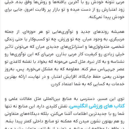
مربی نتونه خودش رو با آخرین یافته‌ها و روش‌ها وفق بده، خیلی
زود اعتبارش رو از دست میده و تو بازار پر رقابت امروز، جایی برای
خودش پیدا نمی‌کنه.
همیشه روندهای جدید و نوآوری‌هایی تو هر حوزه‌ای، از جمله
مربیگری، به وجود میان. چه تو ورزش، چه تو کسب‌وکار یا حتی زندگی
شخصی، متدولوژی‌ها و استراتژی‌های جدیدی میان که می‌تونن تاثیر
خیلی زیادی رو کیفیت کار مربی بذارن. مربی‌ای که این نوآوری‌ها رو
نشناسه و به کار نبره، مثل کسی می‌مونه که بخواد با نقشه کاغذی تو
عصر جی‌پی‌اس سفر کنه. معلومه که به مشکل می‌خوره. پس، به‌روز
موندن یعنی حفظ جایگاه، افزایش اعتبار، و در نهایت، ارائه بهترین
خدمات به کسایی که به شما اعتماد کردن.
توی این مسیر، دسترسی به منابع بین‌المللی مثل مقالات علمی و
کتاب های ورزشی انگلیسی
، نقش کلیدی داره. این منابع نه تنها
شما رو با جدیدترین اطلاعات آشنا می‌کنن، بلکه دیدگاه‌های متفاوتی
رو هم بهتون نشون میدن که ممکنه تو منابع داخلی کمتر پیدا بشه.
در واقع، با مطالعه این منابع، می‌تونید از رقباتون متمایز بشید و یه