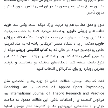
انگار داریم یه مسابقه رو با تاخیر شروع می‌کنیم. دسترسی مستقیم
به این منابع یعنی وصل شدن به جریان اصلی دانش، بدون فیلتر و
بدون تأخیر.
تنوع و عمق مطالب هم یه مزیت بزرگ دیگه است. وقتی شما
خرید
کتاب های ورزشی خارجی
رو انجام می‌دید، فقط یه کتاب نخریدید،
بلکه دری رو به یه جهان بینی جدید باز کردید. مثلاً یه
کتاب ورزشی
خارجی
ممکنه از یه دانشگاه معتبر آمریکایی باشه که یه متد تمرینی
خاص رو توضیح میده، در حالی که یه
کتاب انگلیسی ورزشی
دیگه از
یه مربی آلمانی باشه که روی روانشناسی ورزشکار تمرکز کرده. این
تنوع باعث میشه شما دیدگاه‌های مختلف رو بشناسید و بتونید
بهترین رویکرد رو برای شاگرداتون انتخاب کنید.
فقط کتاب‌ها نیستن، مقالات علمی تو ژورنال‌های تخصصی مثل
Journal of Applied Sport Psychology یا Coaching: An
International Journal of Theory, Research and Practice هم
می‌تونن گنجینه‌ای از اطلاعات باشن. این مقالات معمولاً به مباحث
جزئی‌تر و تحقیقاتی می‌پردازن که تو کتاب‌ها کمتر بهشون اشاره