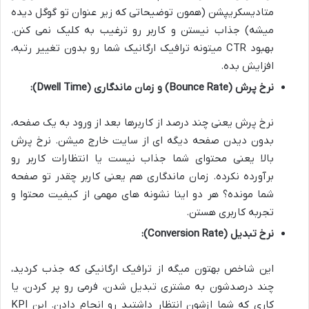
متادیسکریپشن (همون توضیحاتی که زیر عنوان تو گوگل دیده
میشه) جذاب نیستن و کاربر رو ترغیب به کلیک نمی کنن.
بهبود CTR میتونه ترافیک ارگانیک شما رو بدون تغییر رتبه،
افزایش بده.
نرخ پرش (Bounce Rate) و زمان ماندگاری (Dwell Time):
نرخ پرش یعنی چند درصد از کاربرها بعد از ورود به یک صفحه،
بدون دیدن صفحه دیگه ای از سایت خارج میشن. نرخ پرش
بالا یعنی محتوای شما جذاب نیست یا انتظارات کاربر رو
برآورده نکرده. زمان ماندگاری هم یعنی کاربر چقدر تو صفحه
شما مونده؟ هر دو اینا نشونه های مهمی از کیفیت محتوا و
تجربه کاربری هستن.
نرخ تبدیل (Conversion Rate):
این شاخص بهتون میگه از ترافیک ارگانیکی که جذب کردید،
چند درصدشون به مشتری تبدیل شدن، فرمی رو پر کردن، یا
کاری که شما ازشون انتظار داشتید رو انجام دادن. این KPI