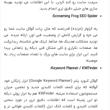
سرعت سایت رو کند کردن. با این اطلاعات می تونید بهینه
سازی های خیلی دقیق تری انجام بدید.
Screaming Frog SEO Spider:
یه کراولر (خزنده) قدرتمند که مثل ربات گوگل سایت شما رو
می خزه و گزارش کاملی از وضعیت فنی اون ارائه میده. می
تونید مشکلات هدینگ ها، متاها، لینک های شکسته، ریدایرکت
ها، صفحات تکراری و کلی مشکل فنی دیگه رو باهاش پیدا
کنید. این ابزار برای سایت های بزرگ با تعداد صفحات زیاد، یه
موهبته.
Keyword Planner / KWFinder:
گوگل کیورد پلنر (Google Keyword Planner) ابزار رایگان خود
گوگله که برای کشف کلمات کلیدی جدید و تخمین میزان
جستجوشون استفاده میشه. KWFinder هم یه ابزار پولی دیگه
تو این زمینه است که اطلاعات دقیق تری در مورد سختی
کلمات کلیدی و کلمات لانگ تیل (کلمات کلیدی طولانی تر و