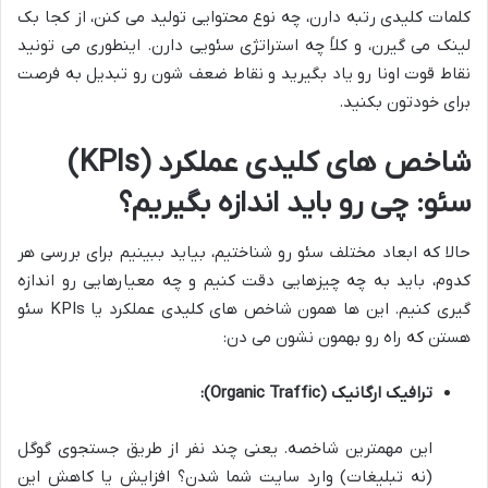
کلمات کلیدی رتبه دارن، چه نوع محتوایی تولید می کنن، از کجا بک
لینک می گیرن، و کلاً چه استراتژی سئویی دارن. اینطوری می تونید
نقاط قوت اونا رو یاد بگیرید و نقاط ضعف شون رو تبدیل به فرصت
برای خودتون بکنید.
شاخص های کلیدی عملکرد (KPIs)
سئو: چی رو باید اندازه بگیریم؟
حالا که ابعاد مختلف سئو رو شناختیم، بیاید ببینیم برای بررسی هر
کدوم، باید به چه چیزهایی دقت کنیم و چه معیارهایی رو اندازه
گیری کنیم. این ها همون شاخص های کلیدی عملکرد یا KPIs سئو
هستن که راه رو بهمون نشون می دن:
ترافیک ارگانیک (Organic Traffic):
این مهمترین شاخصه. یعنی چند نفر از طریق جستجوی گوگل
(نه تبلیغات) وارد سایت شما شدن؟ افزایش یا کاهش این