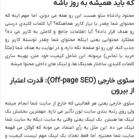
که باید همیشه به روز باشه
محتوا، پادشاه سئو هست، این رو همه می دونن. اما مهم اینه که
محتوای شما چقدر با نیاز کاربر هماهنگه؟ آیا کلمات کلیدی درستی
رو هدف قرار داده؟ آیا اطلاعات جامع و کاملی به کاربر می ده؟
عملکرد محتوایی یعنی اینکه محتوای شما چقدر تونسته کاربر رو
جذب کنه، اون رو تو صفحه نگه داره، و در نهایت به هدف شما (مثلاً
خرید یا تماس) برسونه. این شامل کیفیت خود متن، بهینه سازی
کلمات کلیدی، ساختار هدینگ ها، و لینک های داخلی محتوا میشه.
سئوی خارجی (Off-page SEO): قدرت اعتبار
از بیرون
سئوی خارجی یعنی هر فعالیتی که خارج از سایت شما انجام میشه
ولی روی رتبه بندی سایت تون تأثیر می ذاره. مهمترین بخشش بک
لینک ها هستن. بک لینک یعنی وقتی یه سایت دیگه به سایت شما
لینک می ده. این مثل یه رأی اعتماد می مونه که گوگل می فهمه
سایت شما معتبره. اما فقط تعداد بک لینک مهم نیست، کیفیت و