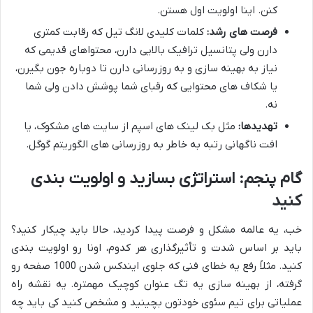
کنن. اینا اولویت اول هستن.
فرصت های رشد:
کلمات کلیدی لانگ تیل که رقابت کمتری
دارن ولی پتانسیل ترافیک بالایی دارن، محتواهای قدیمی که
نیاز به بهینه سازی و به روزرسانی دارن تا دوباره جون بگیرن،
یا شکاف های محتوایی که رقبای شما پوشش دادن ولی شما
نه.
تهدیدها:
مثل بک لینک های اسپم از سایت های مشکوک، یا
افت ناگهانی رتبه به خاطر به روزرسانی های الگوریتم گوگل.
گام پنجم: استراتژی بسازید و اولویت بندی
کنید
خب، یه عالمه مشکل و فرصت پیدا کردید، حالا باید چیکار کنید؟
باید بر اساس شدت و تأثیرگذاری هر کدوم، اونا رو اولویت بندی
کنید. مثلاً رفع یه خطای فنی که جلوی ایندکس شدن 1000 صفحه رو
گرفته، از بهینه سازی یه تگ عنوان کوچیک مهمتره. یه نقشه راه
عملیاتی برای تیم سئوی خودتون بچینید و مشخص کنید کی باید چه