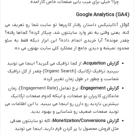
چرا؟ خیلی برای عیب یابی صفحات خاص کارآمده.
Google Analytics (GA4)
گوگل آنالیتیکس داستان رفتار کاربرها تو سایت شما رو تعریف می
کنه. یعنی وقتی یه نفر وارد سایتتون شد، چیکار کرده؟ کجاها رفته؟
چقدر مونده؟ آیا خریدی انجام داده؟ این ابزار دیگه فقط به سئو
محدود نمیشه و دیدی جامع از عملکرد کلی سایت بهتون می ده:
گزارش Acquisition:
از کجا ترافیک می گیرید؟ اینجا می تونید
ببینید ترافیک ارگانیک (Organic Search) چقدر از کل ترافیک
شماست و چطور در طول زمان تغییر کرده.
گزارش Engagement:
نرخ تعامل (Engagement Rate)، زمان
ماندگاری کاربران تو صفحات، و اینکه کدوم صفحات ارگانیک
بیشترین بازدید رو دارن رو اینجا می بینید. با این اطلاعات می
تونید صفحات ضعیف رو شناسایی و بهبود بدید.
گزارش Monetization/Conversions:
اگه تو سایتتون هدفی
مثل فروش محصول یا پر کردن فرم دارید، اینجا می تونید