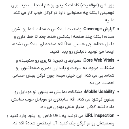
پوزیشن (موقعیت) کلمات کلیدی رو هم اینجا ببینید. برای
فهمیدن اینکه چه محتوایی داره تو گوگل خوب کار می کنه،
عالیه.
گزارش Coverage:
وضعیت ایندکس صفحات شما رو نشون
میده؛ اینکه چند صفحه ایندکس شده، چند تا خطا دارن و
دلایل خطاها چی هستن. مثلاً اگه صفحه ای ایندکس نشده،
اینجا می تونید دلیلش رو پیدا کنید.
Core Web Vitals:
معیارهای تجربه کاربری رو سنجیده و
مشکلات مربوط به سرعت و پایداری بصری صفحاتتون رو
شناسایی می کنه. این خیلی مهمه چون گوگل بهش حسابی
اهمیت می ده.
Mobile Usability:
مشکلات نمایش سایتتون تو موبایل رو
بهتون گوشزد می کنه. اگه سایتتون تو موبایل خوب نمایش
داده نشه، گوگل امتیاز منفی بهتون می ده.
URL Inspection:
می تونید یه URL خاص رو اینجا وارد کنید و
وضعیتش رو تو گوگل چک کنید. آیا ایندکس شده؟ اگه نه،