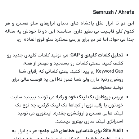
Semrush / Ahrefs
این دو تا ابزار مثل پادشاه های دنیای ابزارهای سئو هستن و هر
کدوم کلی قابلیت بی نظیر دارن. مقایسه این دو تا خودش یه مقاله
جدا می خواد، اما هر دو برای بررسی عملکرد سئو فوق العاده ان:
تحلیل کلمات کلیدی و GAP:
می تونید کلمات کلیدی جدید رو
کشف کنید، سختی کلمات رو بسنجید و مهمتر از همه،
Keyword Gap رو پیدا کنید. یعنی کلماتی که رقبای شما
روشون رتبه دارن ولی شما هنوز نه! این یه فرصت عالی برای
تولید محتواست.
بررسی پروفایل بک لینک خود و رقبا:
می تونید ببینید سایت
خودتون یا رقیباتون از کجاها بک لینک گرفتن، چه نوع بک
لینک هایی هستن و ارزششون چقدره. اینطوری می تونید
استراتژی لینک سازی بهتری بچینید.
Site Audit برای شناسایی خطاهای فنی جامع:
هر دو ابزار یه
بخش Site Audit دارن که کل سایت شما رو می خزه و تمام