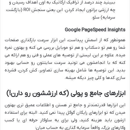
ببینید چند درصد از ترافیک ارگانیک به اون اهداف رسیدن و
چه ارزشی براتون ایجاد کردن. این یعنی سنجش ROI (بازگشت
سرمایه) سئو.
Google PageSpeed Insights
همونطور که از اسمش پیداست، این ابزار سرعت بارگذاری صفحات
شما رو هم تو دسکتاپ و هم تو موبایل بررسی می کنه و بهتون نمره
میده. علاوه بر این، لیستی از توصیه های عملی و فنی رو هم ارائه می
کنه که با انجامشون می تونید سرعت سایتتون رو حسابی بهبود
بدید. این توصیه ها شامل بهینه سازی تصاویر، کش کردن، فشرده
سازی کدها و کلی چیز دیگه میشه.
ابزارهای جامع و پولی (که ارزششون رو دارن!)
این ابزارها قدرتمندتر و جامع تر هستن و اطلاعات عمیق تری بهتون
میدن که تو ابزارهای رایگان گوگل پیدا نمی کنید. البته برای استفاده
ازشون باید هزینه کنید، ولی برای یه سئوکار حرفه ای یا کسب
وکارهای بزرگ، واقعاً سرمایه گذاری به حساب میان: