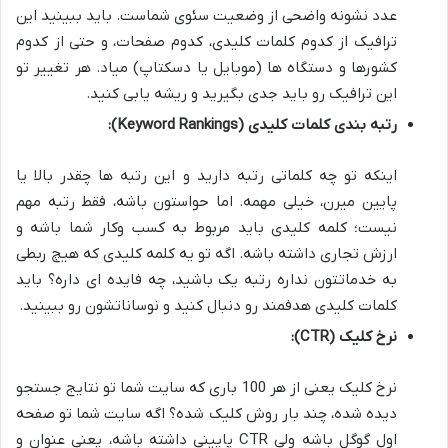
عدد نشونه واضحی از وضعیت سئوی شماست. باید ببینید این
ترافیک از کدوم کلمات کلیدی، کدوم صفحات، و حتی از کدوم
کشورها و دستگاه ها (موبایل یا دسکتاپ) میاد. هر تغییر تو
این ترافیک رو باید جدی بگیرید و ریشه یابی کنید.
رتبه بندی کلمات کلیدی (Keyword Rankings):
اینکه تو چه کلماتی رتبه دارید و این رتبه ها چقدر بالا یا
پایین میرن، خیلی مهمه. اما حواستون باشه، فقط رتبه مهم
نیست؛ کلمه کلیدی باید مربوط به کسب وکار شما باشه و
ارزش تجاری داشته باشه. اگه تو یه کلمه کلیدی که هیچ ربطی
به خدماتتون نداره رتبه یک باشید، چه فایده ای داره؟ باید
کلمات کلیدی هدفمند رو دنبال کنید و نوساناتشون رو ببینید.
نرخ کلیک (CTR):
نرخ کلیک یعنی از هر 100 باری که سایت شما تو نتایج جستجو
دیده شده، چند بار روش کلیک شده؟ اگه سایت شما تو صفحه
اول گوگل باشه ولی CTR پایینی داشته باشه، یعنی عنوان و