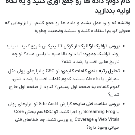
گام دوم: داده ها رو جمع آوری کنید و یه نگاه
اولیه بندازید
وقتشه که وارد عمل بشیم و داده ها رو جمع کنیم. از ابزارهایی که
معرفی کردیم استفاده کنید و ببینید وضعیت چطوره:
بررسی ترافیک ارگانیک:
از گوگل آنالیتیکس شروع کنید. ببینید
روند ترافیک چطوره؛ آیا داره بالا میره یا پایین میاد؟ تو چه
تاریخ هایی افت یا رشد داشته؟
تحلیل رتبه بندی کلمات کلیدی:
تو GSC و ابزارهای پولی مثل
سمراش یا Ahrefs ببینید کدوم کلمات افت یا رشد داشتن.
کدوم کلمات به صفحه اول رسیدن؟ کدوم از صفحه اول خارج
شدن؟
بررسی سلامت فنی سایت:
گزارش Site Audit تو ابزارهای پولی
یا Screaming Frog رو اجرا کنید. تو GSC هم بخش Core
Web Vitals و Coverage رو بررسی کنید. چه خطاهای فنی
حیاتی وجود داره؟