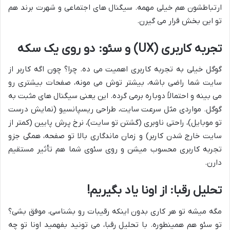
ارتباطشون هم خیلی مهمه. سیگنال های اجتماعی و شهرت برند هم
تو این بخش قرار می گیرن.
تجربه کاربری (UX) و سئو: دو روی یک سکه
گوگل خیلی به تجربه کاربری اهمیت می ده. چرا؟ چون اگه کاربر از
سایت شما راضی باشه، بیشتر توش می مونه، صفحات بیشتری رو
می بینه و احتمالاً دوباره برمی گرده. این یعنی سیگنال های مثبت به
گوگل. مواردی مثل سرعت سایت، طراحی ریسپانسیو (نمایش درست
تو موبایل)، راحتی ناوبری (گشتن تو سایت)، نرخ پرش پایین (کمتر از
سایت خارج شدن کاربر) و زمان ماندگاری بالا تو صفحه، همگی جزو
تجربه کاربری محسوب میشن و روی سئوی شما هم تأثیر مستقیم
دارن.
تحلیل رقبا: از اونا یاد بگیریم!
مگه میشه تو هر کاری بدون اینکه رقیبات رو بشناسی، موفق بشی؟
تو سئو هم همینطوره. با تحلیل رقبا، می تونید بفهمید اونا تو چه