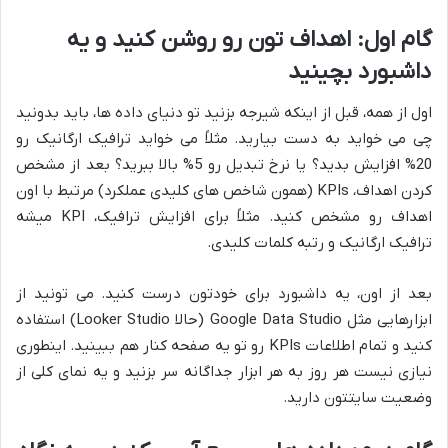
گام اول: اهداف تون رو روشن کنید و یه
داشبورد بچینید
اول از همه، قبل از اینکه شیرجه بزنید تو دنیای داده ها، باید بدونید
چی می خواید به دست بیارید. مثلاً می خواید ترافیک ارگانیک رو
20% افزایش بدید؟ یا نرخ تبدیل رو 5% بالا ببرید؟ بعد از مشخص
کردن اهداف، KPIs (همون شاخص های کلیدی عملکرد) مرتبط با اون
اهداف رو مشخص کنید. مثلاً برای افزایش ترافیک، KPI میشه
ترافیک ارگانیک و رتبه کلمات کلیدی.
بعد از اون، یه داشبورد برای خودتون درست کنید. می تونید از
ابزارهایی مثل Google Data Studio (حالا Looker Studio) استفاده
کنید و تمام اطلاعات KPIs رو تو یه صفحه کنار هم ببینید. اینطوری
نیازی نیست هر روز به هر ابزار جداگانه سر بزنید و یه نمای کلی از
وضعیت سایتتون دارید.