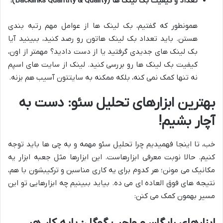
تعداد و کیفیت بک لینک ها (Backlinks Quantity & Quality):
همونطور که گفتیم، بک لینک ها از عوامل مهم رتبه بندی
هستن. باید تعداد بک لینک هاتون رو رصد کنید، ببینید آیا
بک لینک های جدیدی گرفتید یا از دست دادید؟ مهمتر از اون،
کیفیت بک لینک ها رو بررسی کنید. لینک از سایت های اسپم
نه تنها کمک نمی کنه، بلکه ممکنه به سایتتون آسیب هم بزنه.
بهترین ابزارهای تحلیل سئو: دست به
آچار بشیم!
خب، تا اینجا فهمیدیم چرا تحلیل سئو مهمه و به چی ها باید توجه
کنیم. حالا نوبت معرفی ابزارهاست. این ابزارها مثل جعبه ابزار یه
مکانیک می مونن؛ هر کدوم برای یه کاری مناسبن و ترکیبشون با هم،
نتیجه های فوق العاده ای می ده. بیاید ببینیم چه ابزارهایی تو این
مسیر بهمون کمک می کنن:
ابزارهای رایگان و واجب گوگل: پایه کار هر