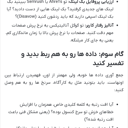
ارزیابی پروفایل بک لینک:
تو Ahrefs یا Semrush ببینید بک
لینک های جدیدی گرفتید؟ بک لینک هایی از دست دادید؟ آیا
بک لینک اسپمی دارید که باید ردشون کنید (Disavow)؟
آنالیز رفتار کاربر:
تو گوگل آنالیتیکس به نرخ پرش صفحات
مهم دقت کنید. صفحات با نرخ پرش بالا یا زمان ماندگاری کم،
یعنی یه جای کار میلنگه.
گام سوم: داده ها رو به هم ربط بدید و
تفسیر کنید
جمع آوری داده ها خوبه، ولی مهمتر از اون، فهمیدن ارتباط بین
اونهاست. باید بتونید مثل یه کارآگاه، سرنخ ها رو به هم وصل
کنید:
آیا افت رتبه یه کلمه کلیدی خاص، همزمان با افزایش
خطاهای خزش تو سرچ کنسول بوده؟ (یعنی مشکل فنی باعث
افت رتبه شده؟)