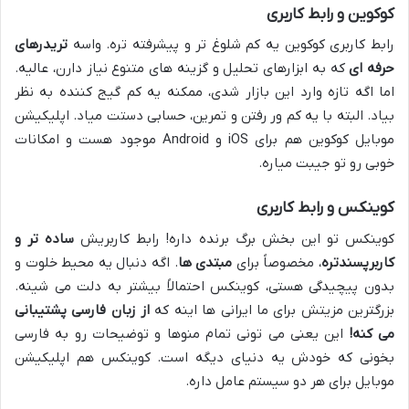
کوکوین و رابط کاربری
رابط کاربری کوکوین یه کم شلوغ تر و پیشرفته تره. واسه
تریدرهای
حرفه ای
که به ابزارهای تحلیل و گزینه های متنوع نیاز دارن، عالیه.
اما اگه تازه وارد این بازار شدی، ممکنه یه کم گیج کننده به نظر
بیاد. البته با یه کم ور رفتن و تمرین، حسابی دستت میاد. اپلیکیشن
موبایل کوکوین هم برای iOS و Android موجود هست و امکانات
خوبی رو تو جیبت میاره.
کوینکس و رابط کاربری
کوینکس تو این بخش برگ برنده داره! رابط کاربریش
ساده تر و
کاربرپسندتره
، مخصوصاً برای
مبتدی ها
. اگه دنبال یه محیط خلوت و
بدون پیچیدگی هستی، کوینکس احتمالاً بیشتر به دلت می شینه.
بزرگترین مزیتش برای ما ایرانی ها اینه که
از زبان فارسی پشتیبانی
می کنه!
این یعنی می تونی تمام منوها و توضیحات رو به فارسی
بخونی که خودش یه دنیای دیگه است. کوینکس هم اپلیکیشن
موبایل برای هر دو سیستم عامل داره.