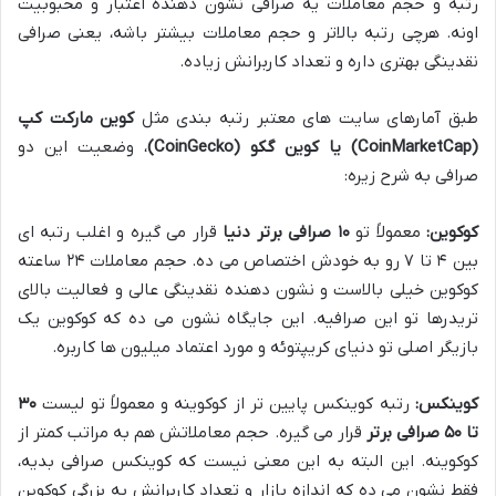
رتبه و حجم معاملات یه صرافی نشون دهنده اعتبار و محبوبیت
اونه. هرچی رتبه بالاتر و حجم معاملات بیشتر باشه، یعنی صرافی
نقدینگی بهتری داره و تعداد کاربرانش زیاده.
طبق آمارهای سایت های معتبر رتبه بندی مثل
کوین مارکت کپ
(CoinMarketCap) یا کوین گکو (CoinGecko)
، وضعیت این دو
صرافی به شرح زیره:
کوکوین:
معمولاً تو
۱۰ صرافی برتر دنیا
قرار می گیره و اغلب رتبه ای
بین ۴ تا ۷ رو به خودش اختصاص می ده. حجم معاملات ۲۴ ساعته
کوکوین خیلی بالاست و نشون دهنده نقدینگی عالی و فعالیت بالای
تریدرها تو این صرافیه. این جایگاه نشون می ده که کوکوین یک
بازیگر اصلی تو دنیای کریپتوئه و مورد اعتماد میلیون ها کاربره.
کوینکس:
رتبه کوینکس پایین تر از کوکوینه و معمولاً تو لیست
۳۰
تا ۵۰ صرافی برتر
قرار می گیره. حجم معاملاتش هم به مراتب کمتر از
کوکوینه. این البته به این معنی نیست که کوینکس صرافی بدیه،
فقط نشون می ده که اندازه بازار و تعداد کاربرانش به بزرگی کوکوین