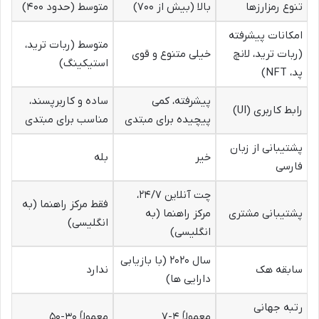
تنوع رمزارزها
بالا (بیش از ۷۰۰)
متوسط (حدود ۴۰۰)
امکانات پیشرفته
متوسط (ربات ترید،
(ربات ترید، لانچ
خیلی متنوع و قوی
استیکینگ)
پد، NFT)
پیشرفته، کمی
ساده و کاربرپسند،
رابط کاربری (UI)
پیچیده برای مبتدی
مناسب برای مبتدی
پشتیبانی از زبان
خیر
بله
فارسی
چت آنلاین ۲۴/۷،
فقط مرکز راهنما (به
پشتیبانی مشتری
مرکز راهنما (به
انگلیسی)
انگلیسی)
سال ۲۰۲۰ (با بازیابی
سابقه هک
ندارد
دارایی ها)
رتبه جهانی
معمولاً ۴-۷
معمولاً ۳۰-۵۰