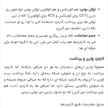
توکن بومی:
هم کوینکس و هم کوکوین توکن بومی خودشون رو
دارن (CET برای کوینکس و KCS برای کوکوین). اگه از این
توکن ها برای پرداخت کارمزد استفاده کنی یا اونا رو تو حسابت
نگه داری، تخفیف می گیری.
حجم معاملات:
اگه تریدر پرکاری هستی و حجم معاملاتت بالا
می ره، کارمزدها هم برات کمتر می شن. این یه انگیزه خوبه برای
حرفه ای ها.
کارمزد واریز و برداشت
معمولاً واریز ارزهای دیجیتال به هر دو صرافی رایگانه. اما کارمزد
برداشت به نوع ارز و شلوغی شبکه بستگی داره. مثلاً برداشت بیت
کوین یا اتریوم یه کارمزد شبکه ای داره که به صرافی مربوط نمیشه و
به شلوغی بلاکچین بستگی داره. اما صرافی ها یه کارمزد ثابت هم
برای برداشت می گیرن که تو جدول پایین می تونی ببینی.
جدول مقایسه دقیق کارمزدها: