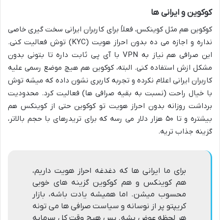
کوکوین و ایرانی ها
کوکوین هم مثل کوینکس، فعلاً برای کاربران ایرانی سخت گیری خاصی
نداره و اجازه می ده بدون احراز هویت (KYC) توش فعالیت کنی.
این صرافی هم نیاز به VPN با آی پی ثابت داره تا بتونی بدون
مشکل ازش استفاده کنی. البته، کوکوین هم هیچ موضع رسمی علیه
کاربران ایرانی اعلام نکرده و تجربه کاربری نشون داده که میشه توش
با خیال راحت (نسبت به بقیه صرافی ها) فعالیت کرد. محدودیت
برداشت روزانه بدون احراز هویت تو کوکوین حتی از کوینکس هم
بیشتره و تا ۵۰ هزار دلار می رسه که برای تریدرهای با حجم بالاتر،
گزینه جذاب تریه.
برای ما ایرانی ها که دغدغه احراز هویت داریم،
هم کوینکس و هم کوکوین گزینه های خوبی
محسوب میشن. اما همیشه یادت باشه، بازار
کریپتو پر از نوسانه و سیاست صرافی ها می تونه
هر لحظه عوض بشه. پس هیچ وقت کل سرمایه