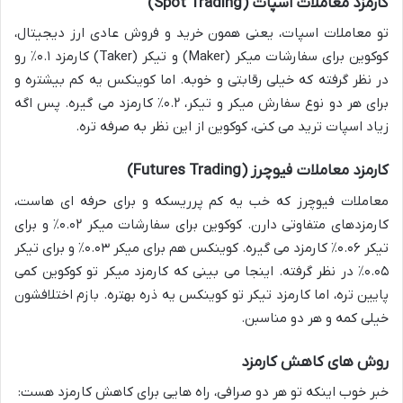
کارمزد معاملات اسپات (Spot Trading)
تو معاملات اسپات، یعنی همون خرید و فروش عادی ارز دیجیتال،
کوکوین برای سفارشات میکر (Maker) و تیکر (Taker) کارمزد ۰.۱٪ رو
در نظر گرفته که خیلی رقابتی و خوبه. اما کوینکس یه کم بیشتره و
برای هر دو نوع سفارش میکر و تیکر، ۰.۲٪ کارمزد می گیره. پس اگه
زیاد اسپات ترید می کنی، کوکوین از این نظر به صرفه تره.
کارمزد معاملات فیوچرز (Futures Trading)
معاملات فیوچرز که خب یه کم پرریسکه و برای حرفه ای هاست،
کارمزدهای متفاوتی دارن. کوکوین برای سفارشات میکر ۰.۰۲٪ و برای
تیکر ۰.۰۶٪ کارمزد می گیره. کوینکس هم برای میکر ۰.۰۳٪ و برای تیکر
۰.۰۵٪ در نظر گرفته. اینجا می بینی که کارمزد میکر تو کوکوین کمی
پایین تره، اما کارمزد تیکر تو کوینکس یه ذره بهتره. بازم اختلافشون
خیلی کمه و هر دو مناسبن.
روش های کاهش کارمزد
خبر خوب اینکه تو هر دو صرافی، راه هایی برای کاهش کارمزد هست: