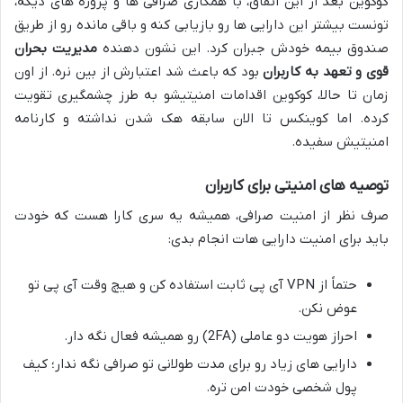
کوکوین بعد از این اتفاق، با همکاری صرافی ها و پروژه های دیگه،
تونست بیشتر این دارایی ها رو بازیابی کنه و باقی مانده رو از طریق
صندوق بیمه خودش جبران کرد. این نشون دهنده
مدیریت بحران
قوی و تعهد به کاربران
بود که باعث شد اعتبارش از بین نره. از اون
زمان تا حالا، کوکوین اقدامات امنیتیشو به طرز چشمگیری تقویت
کرده. اما کوینکس تا الان سابقه هک شدن نداشته و کارنامه
امنیتیش سفیده.
توصیه های امنیتی برای کاربران
صرف نظر از امنیت صرافی، همیشه یه سری کارا هست که خودت
باید برای امنیت دارایی هات انجام بدی:
حتماً از VPN آی پی ثابت استفاده کن و هیچ وقت آی پی تو
عوض نکن.
احراز هویت دو عاملی (2FA) رو همیشه فعال نگه دار.
دارایی های زیاد رو برای مدت طولانی تو صرافی نگه ندار؛ کیف
پول شخصی خودت امن تره.