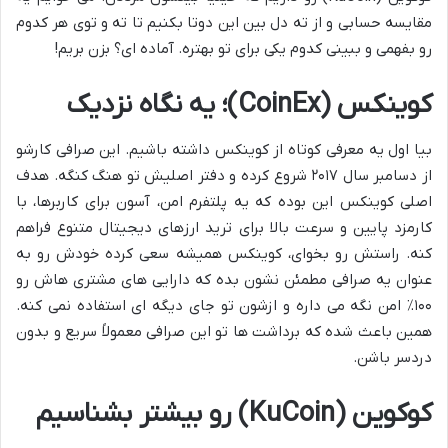
مقایسه حسابی و از ته دل بین این دوتا بکنیم تا ته و توی هر کدوم
رو بفهمی و ببینی کدوم یکی برای تو بهتره. آماده ای؟ بزن بریم!
کوینکس (CoinEx)؛ یه نگاه نزدیک
بیا اول یه معرفی کوتاه از کوینکس داشته باشیم. این صرافی کارشو
از دسامبر سال ۲۰۱۷ شروع کرده و دفتر اصلیش تو هنگ کنگه. هدف
اصلی کوینکس این بوده که یه پلتفرم امن، آسون برای کاربرها، با
کارمزد پایین و سرعت بالا برای ترید ارزهای دیجیتال متنوع فراهم
کنه. راستش رو بخوای، کوینکس همیشه سعی کرده خودش رو به
عنوان یه صرافی مطمئن نشون بده که دارایی های مشتری هاش رو
۱۰۰٪ امن نگه می داره و ازشون تو جای دیگه ای استفاده نمی کنه.
همین باعث شده که برداشت ها تو این صرافی معمولاً سریع و بدون
دردسر باشن.
کوکوین (KuCoin) رو بیشتر بشناسیم