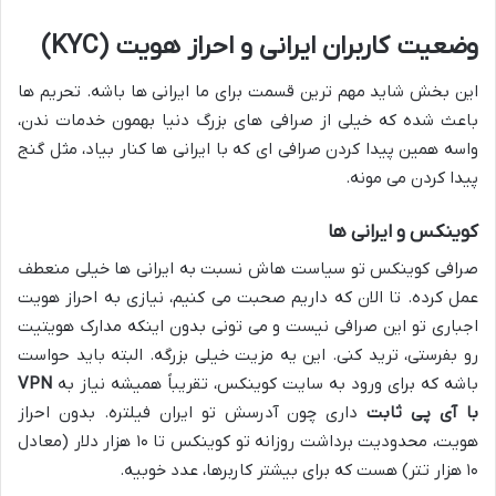
وضعیت کاربران ایرانی و احراز هویت (KYC)
این بخش شاید مهم ترین قسمت برای ما ایرانی ها باشه. تحریم ها
باعث شده که خیلی از صرافی های بزرگ دنیا بهمون خدمات ندن،
واسه همین پیدا کردن صرافی ای که با ایرانی ها کنار بیاد، مثل گنج
پیدا کردن می مونه.
کوینکس و ایرانی ها
صرافی کوینکس تو سیاست هاش نسبت به ایرانی ها خیلی منعطف
عمل کرده. تا الان که داریم صحبت می کنیم، نیازی به احراز هویت
اجباری تو این صرافی نیست و می تونی بدون اینکه مدارک هویتیت
رو بفرستی، ترید کنی. این یه مزیت خیلی بزرگه. البته باید حواست
باشه که برای ورود به سایت کوینکس، تقریباً همیشه نیاز به
VPN
با آی پی ثابت
داری چون آدرسش تو ایران فیلتره. بدون احراز
هویت، محدودیت برداشت روزانه تو کوینکس تا ۱۰ هزار دلار (معادل
۱۰ هزار تتر) هست که برای بیشتر کاربرها، عدد خوبیه.