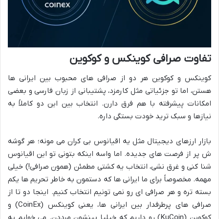
تفاوت صرافی کوینکس و کوکوین
کوینکس و کوکوین هر دو از صرافی های محبوب بین ایرانی ها
هستن، اما تو جزئیاتی مثل کارمزد، پشتیبانی از زبان فارسی و بعضی
امکانات پیشرفته با هم فرق دارن. انتخاب بین این دو کاملاً به
نیازها و سبک ترید خودت بستگی داره.
بازار ارزهای دیجیتال مثل یه اقیانوس بی کران می مونه؛ هر گوشه
ش پر از فرصت های جدیده. اما واسه اینکه بتونی تو این اقیانوس
شنا کنی و غرق نشی، انتخاب یه کشتی مطمئن (همون صرافی!) خیلی
مهمه. مخصوصاً برای ما ایرانی ها که دستمون به خاطر تحریم ها یکم
بسته تره و هر صرافی ای رو نمی تونیم انتخاب کنیم. اینجا دو تا از
صرافی های پرطرفدار بین ایرانی ها، یعنی کوینکس (CoinEx) و
کوکوین (KuCoin) رو داریم که خیلیا بینشون مرددن. می خوایم یه