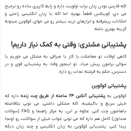
اگه فارسی بودن زبان برات اولویت داره و رابط کاربری ساده رو ترجیح
می دی، کوینکس قطعاً بهتره. اما اگه با زبان انگلیسی راحتی و
امکانات پیشرفته و ابزارهای ترید بیشتر رو می خوای، کوکوین میتونه
گزینه بهتری باشه.
پشتیبانی مشتری: وقتی به کمک نیاز داریم!
گاهی اوقات تو معاملات یا کار با صرافی به مشکل می خوریم یا
سوالی برامون پیش میاد. تو اینجور وقتا، یه پشتیبانی قوی و در
دسترس، حکم یه فرشته نجات رو داره.
پشتیبانی کوکوین
کوکوین یه
پشتیبانی آنلاین ۲۴ ساعته از طریق چت زنده
داره که
خیلی سریع و باکیفیته. اگه مشکلی داشتی، می تونی بلافاصله
باهاشون چت کنی. علاوه بر این، یه مرکز راهنما و FAQ (سوالات
متداول) کامل هم داره که می تونی جواب خیلی از سوالاتت رو اونجا
پیدا کنی. پشتیبانی کوکوین به زبان انگلیسی و چند زبان دیگه