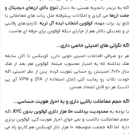
اگه یه تریدر باتجربه هستی، به دنبال
تنوع بالای ارزهای دیجیتال و
جفت ارزها
می گردی و امکانات پیشرفته مثل ربات های معاملاتی یا
لانچ پد برات مهمه،
کوکوین انتخاب ایده آل تریه
. کارمزدهای رقابتی
تر و نقدینگی بالاتر هم از مزایای دیگه کوکوین برای حرفه ای هاست.
اگه نگرانی های امنیتی خاصی داری…
هر دو صرافی اقدامات امنیتی خوبی دارن. کوینکس تا الان سابقه
هک نداشته که یه امتیاز محسوب میشه. کوکوین هم بعد از هک
سال ۲۰۲۰، امنیتش رو حسابی تقویت کرده. پس از نظر امنیتی، اگه
خودت نکات رو رعایت کنی (مثل استفاده از 2FA و VPN آی پی
ثابت)، هر دو قابل اعتماد هستن.
اگه حجم معاملات بالایی داری و به احراز هویت حساسی…
با توجه به
محدودیت برداشت ۵۰ هزار دلاری کوکوین بدون KYC
، اگه
حجم معاملاتت بالاست و نمی خوای احراز هویت کنی، کوکوین برتری
داره. اما اگه حجمت متوسطه، ۱۰ هزار دلار کوینکس هم کارتو راه می