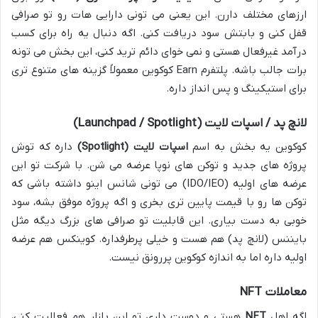
ارزهای مختلف دارن. این یعنی می تونی دارایی هات رو تو صرافی
قفل کنی و بابتش سود دریافت کنی. اگه دنبال یه راه برای کسب
درآمد غیرفعال هستی و نمی خوای دائم ترید کنی، این بخش می تونه
برات جالب باشه. پلتفرم Earn کوکوین معمولاً گزینه های متنوع تری
برای استیکینگ و پس انداز داره.
لانچ پد / اسپات لایت (Launchpad / Spotlight)
کوکوین یه بخش به اسم
اسپات لایت (Spotlight)
داره که توش
پروژه های جدید و توکن های نوپا عرضه می شن. با شرکت تو این
عرضه های اولیه (IDO/IEO) می تونی شانس اینو داشته باشی که
توکن ها رو با قیمت پایین تری بخری و اگه پروژه موفق بشه، سود
خوبی به دست بیاری. این قابلیت تو صرافی های بزرگ دیگه مثل
بایننس (لانچ پد) هم هست و خیلی پرطرفداره. کوینکس هم عرضه
اولیه داره اما به اندازه کوکوین پررونق نیست.
معاملات NFT
اگه اهل
NFT
هستی و دوست داری تو این بازار هم فعالیت کنی،