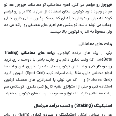
فیوچرز
رو فراهم می کنن. اهرم معاملاتی تو معاملات فیوچرز هم تو
هر دو وجود داره. کوکوین امکان استفاده از اهرم تا ۱۲۵ برابر رو فراهم
کرده که برای تریدرهای حرفه ای که ریسک پذیری بالایی دارن، خیلی
جذاب می تونه باشه. کوینکس هم اهرم های مختلفی رو ارائه می ده
ولی معمولاً به اندازه کوکوین بالا نیست.
ربات های معاملاتی
یکی از برگ های برنده کوکوین،
ربات های معاملاتی (Trading
Bots)
شه. اگه وقت نداری دائم پای چارت باشی یا دوست داری ترید
رو خودکار کنی، ربات های کوکوین خیلی به درد بخورن. این ربات ها
انواع مختلفی دارن، مثلاً ربات اسپات گرید (Spot Grid)، فیوچرز گرید
(Futures Grid) و … که می تونی با استراتژی های مختلف ازشون
استفاده کنی و حتی از استراتژی بقیه کاربرا کپی بگیری. کوینکس هم
ربات معاملاتی داره، اما تنوع و محبوبیت ربات های کوکوین بیشتره.
استیکینگ (Staking) و کسب درآمد غیرفعال
هر دو صرافی امکان
استیکینگ و سپرده گذاری (Earn)
رو برای