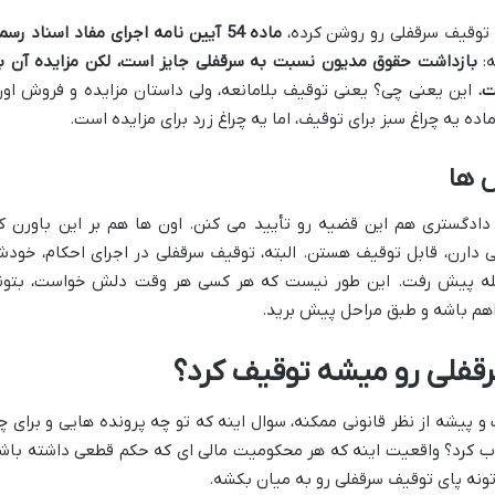
 توقیف سرقفلی رو روشن کرده،
ماده 54 آیین نامه اجرای مفاد اسناد رسم
ه:
بازداشت حقوق مدیون نسبت به سرقفلی جایز است، لکن مزایده آن ب
ت.
این یعنی چی؟ یعنی توقیف بلامانعه، ولی داستان مزایده و فروش اون
ده یه چراغ سبز برای توقیف، اما یه چراغ زرد برای مزایده است.
س ها
دادگستری هم این قضیه رو تأیید می کنن. اون ها هم بر این باورن ک
دارن، قابل توقیف هستن. البته، توقیف سرقفلی در اجرای احکام، خود
رحله پیش رفت. این طور نیست که هر کسی هر وقت دلش خواست، بتون
راهم باشه و طبق مراحل پیش برید.
فلی رو میشه توقیف کرد؟
پیشه از نظر قانونی ممکنه، سوال اینه که تو چه پرونده هایی و برای چ
ب کرد؟ واقعیت اینه که هر محکومیت مالی ای که حکم قطعی داشته باش
ونه پای توقیف سرقفلی رو به میان بکشه.