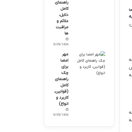
راهنمای
کامل
ی
دلایل،
ه
علائم و
،
مراقبت‌
ها
29/09/1404
مهر
ه
امضا
برای
ش
چک:
ه
راهنمای
کامل
(قوانین،
کاربرد و
انواع)
ه
29/09/1404
ه