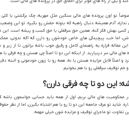
ند و یکی از راه های مؤثر برای احقاق حق در پرونده های مالی است.
صاً تو اون پرونده های مالی سنگین مثل مهریه، چک برگشتی یا کلی ا
ندازه، آدم همیشه دنبال راهیه که بتونه حقش رو بگیره. تو این وضعیت
کمتر کسی بهش فکر کنه، همین حق سرقفلی یا حق کسب و پیشه است. این ه
باشن، اما خب، پیچیدگی های خاص خودشون رو دارن که اگه ندونی، ممکن
 مقاله قراره یه راهنمای کامل و رفیق خوب باشه براتون تا از زیر و ب
ی مالی سر دربیارید. از اینکه این دو تا اصلاً چی هستن و چه فرقی با ه
 و اصلاً قابل مزایده هستن یا نه، همه رو با زبون خودمونی و البته دقی
 خم توقیف سرقفلی رو با هم بخونیم.
 این دو تا چه فرقی دارن؟
در محکومیت های مالی بریم، اول از همه باید حسابی حواسمون باشه ک
. شاید تو عرف جامعه این دو تا رو با هم اشتباه بگیرن، اما از نظر حقوق
 تفاوت، تو ماجرای توقیف و مزایده شون خیلی مهمه.