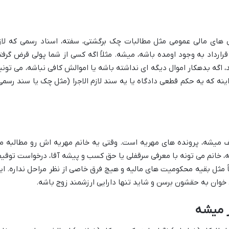
 های مالی عمومی مثل مطالبات چک برگشتی، سفته، اسناد رسمی که لاز
قرارداد به وجود اومده باشه، میشه. مثلاً اگه کسی از شما پولی قرض گرفت
 اگه بدهکار اموال دیگه ای نداشته باشه یا اموالش کافی نباشه، می تونی
نه که یه حکم قطعی دادگاه یا یه سند لازم الاجرا (مثل چک یا سند رسمی
یف میشه، پرونده های مهریه است. وقتی یه خانم مهریه اش رو مطالبه م
ه، خانم می تونه با معرفی سرقفلی یا حق کسب و پیشه آقا، درخواست توقی
اً مثل بقیه محکومیت های مالیه و هیچ فرق خاصی از نظر مراحل نداره. ای
 خوان به حقشون برسن و شاید تنها دارایی ارزشمند زوج باشه.
ر میشه