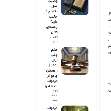
وصیت
عمل
نکند چه
ز
حکمی
،
دارد؟ |
ا
راهنمای
کامل
ه
4 روز
م
پیش
م
حکم
ق
جلب
برای
نفقه |
راهنمای
جامع از
درخواس
ه
ت تا اجرا
ی
1
هفته
پیش
درخواس