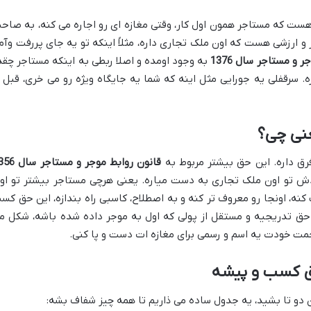
هست که مستاجر همون اول کار، وقتی مغازه ای رو اجاره می کنه، به صاح
 و ارزشی هست که اون ملک تجاری داره، مثلاً اینکه تو یه جای پررفت وآم
 و مستاجر سال 1376
به وجود اومده و اصلا ربطی به اینکه مستاجر چقد
ه. سرقفلی یه جورایی مثل اینه که شما یه جایگاه ویژه رو می خری، قبل ا
نی چی؟
ق داره. این حق بیشتر مربوط به
قانون روابط موجر و مستاجر سال 1356
دش تو اون ملک تجاری به دست میاره. یعنی هرچی مستاجر بیشتر تو او
نه، اونجا رو معروف تر کنه و به اصطلاح، کاسبی راه بندازه، این حق کس
 حق تدریجیه و مستقل از پولی که اول به موجر داده شده باشه، شکل م
حمت خودت یه اسم و رسمی برای مغازه ات دست و پا کنی.
ق کسب و پیشه
 دو تا بشید، یه جدول ساده می ذاریم تا همه چیز شفاف بشه: