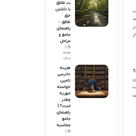
ت طلاق
با داشتن
ب
حق
د
طلاق –
ر
راهنمای
ز
جامع و
مراحل
2
هفته
پیش
هزینه
دادرسی
ن
تامین
ب
خواسته
مهریه
ی
چقدر
است؟ |
راهنمای
جامع
محاسبه
2