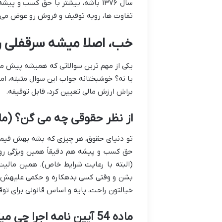
سال ۱۳۷۶ باشه، بیشتر با حق کسب و 
تفاوت ها، رویه توقیف و فروش رو عوض می کن
خب، اصلا میشه سرقفلی رو
یکی از مهم ترین سوالاتی که همیشه پیش میا
یا نه؟ خوشبختانه جواب این سوال مثبته، ام
براش ارزش مالی تعیین کرد، قابل توقیفه.
از نظر حقوقی چه می گن؟ (مال
تو دنیای حقوق، هر چیزی که بشه بهش قیمت
حق کسب و پیشه هم دقیقاً همین ویژگی رو 
(البته با رعایت شرایط خاص). همین مالی
بشن و وقتی کسی بدهکاره و حکمی علیهش ص
خیالتون راحت، پایه و اساس قانونی برای تو
ماده 54 آیین نامه اجرا چی میگه؟