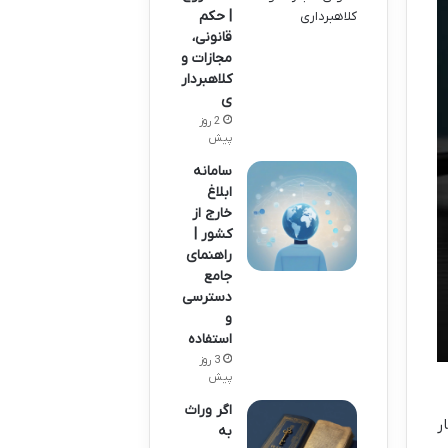
| حکم
قانونی،
مجازات و
کلاهبردار
ی
2 روز
پیش
سامانه
ابلاغ
خارج از
کشور |
راهنمای
جامع
دسترسی
و
استفاده
3 روز
پیش
اگر وراث
ر
به