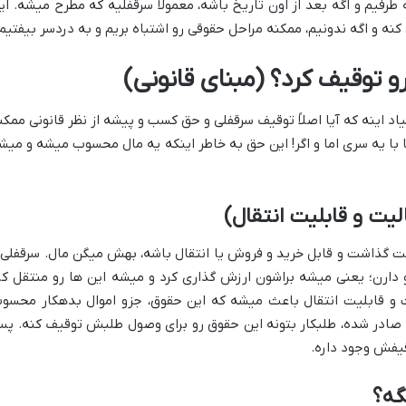
پیشه طرفیم و اگه بعد از اون تاریخ باشه، معمولاً سرقفلیه که مطرح میشه. ای
ه و اگه ندونیم، ممکنه مراحل حقوقی رو اشتباه بریم و به دردسر بیفتیم.
 توقیف کرد؟ (مبنای قانونی)
د اینه که آیا اصلاً توقیف سرقفلی و حق کسب و پیشه از نظر قانونی ممکن
ا با یه سری اما و اگر! این حق به خاطر اینکه یه مال محسوب میشه و میش
یت و قابلیت انتقال)
 گذاشت و قابل خرید و فروش یا انتقال باشه، بهش میگن مال. سرقفلی 
دارن؛ یعنی میشه براشون ارزش گذاری کرد و میشه این ها رو منتقل کر
ت و قابلیت انتقال باعث میشه که این حقوق، جزو اموال بدهکار محسو
ادر شده، طلبکار بتونه این حقوق رو برای وصول طلبش توقیف کنه. پ
قیفش وجود داره.