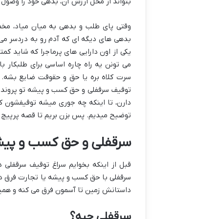
بتواند از محل ارزش آن، بدهی خود را وصول ک
وقتی پای طلب و بدهی به میان میاد، مخصو
بدهی های دیگه ای که آدم رو به دردسر می 
یکی از اون دارایی های پرماجرا که شاید 
می تونن یه راه چاره اساسی برای طلبکار 
سرت کلاه بره یا حق و حقوقت ضایع بشه. این
توقیف سرقفلی و حق کسب و پیشه تو پرونده ها
دارن، تا اینکه چه جوری میشه توقیفشون کرد
توضیح میدیم. پس بزن بریم تا قصه پرپیچ و
سرقفلی و حق کسب و پیشه؛
قبل از اینکه بخوایم سراغ توقیف سرقفلی 
سرقفلی با حق کسب و پیشه یا تجارت فرق داره
داستانش زمین تا آسمون فرق می کنه و همین
سرقفلی چیه؟