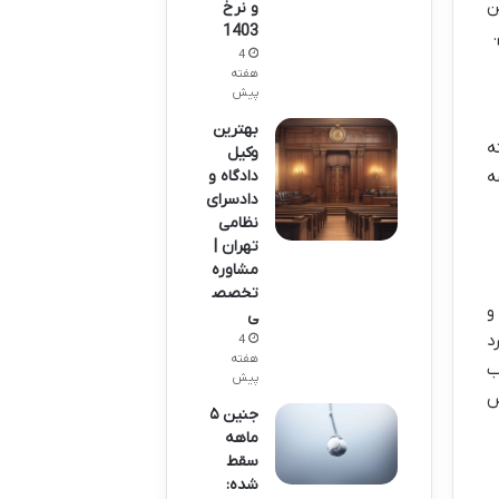
ن
و نرخ
1403
4
هفته
پیش
بهترین
ه
وکیل
دادگاه و
ه
دادسرای
نظامی
تهران |
مشاوره
تخصص
و
ی
د
4
هفته
ب
پیش
س
جنین ۵
ماهه
سقط
شده: