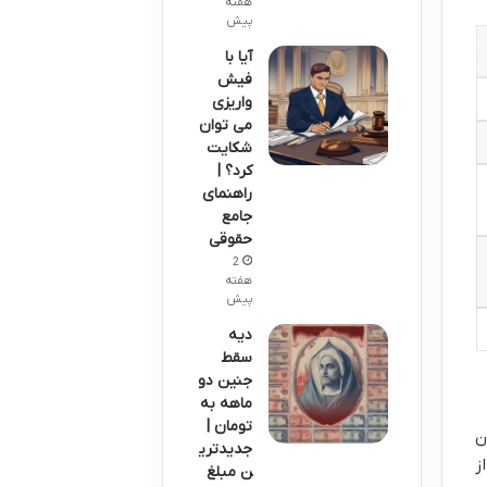
هفته
پیش
آیا با
فیش
واریزی
می توان
شکایت
کرد؟ |
راهنمای
جامع
حقوقی
2
هفته
پیش
دیه
سقط
جنین دو
ماهه به
تومان |
ن
جدیدتری
ز
ن مبلغ