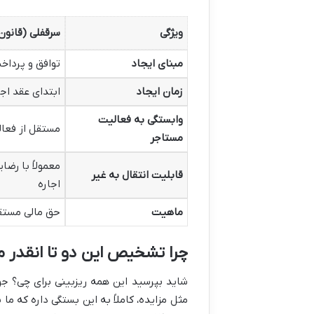
ویژگی
سرقفلی (قانون 1376
مبنای ایجاد
توافق و پرداخ
زمان ایجاد
ابتدای عقد اجا
وابستگی به فعالیت
مستقل از فعا
مستاجر
معمولاً با رضا
قابلیت انتقال به غیر
اجاره
ماهیت
حق مالی مستقل
چرا تشخیص این دو تا انقدر 
شاید بپرسید این همه ریزبینی برای چی؟ 
مثل مزایده، کاملاً به این بستگی داره که ما 