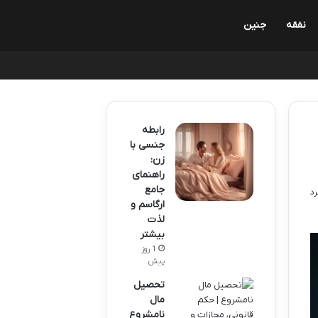
نفقه
جنین
رابطه
جنسی با
زن:
راهنمای
جامع
ارگاسم و
لذت
بیشتر
1 روز
پیش
تحصیل
مال
نامشروع