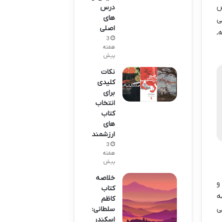
ش
درس
های
ی
اصلی
،
3
هفته
پیش
نکات
کلیدی
برای
انتخاب
کتاب
های
ارزشمند
3
هفته
پیش
خلاصه
و
کتاب
ه
کاظم
ی
سلطانی:
اسکندر