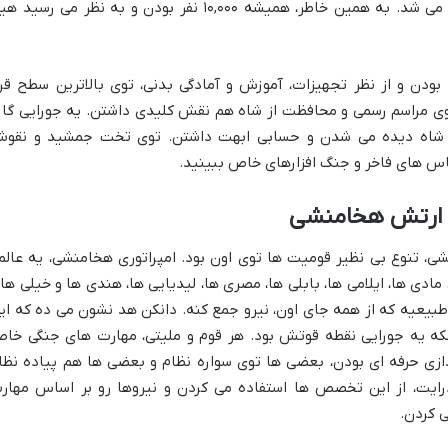
افتاد، بلافاصله یه نیروی جدید جایگزینش می شد. به همین خاطر، همیشه ۱۰,۰۰۰ نفر بودن و به نظر می رسی
 بودن و از نظر تجهیزات، آموزش و آمادگی بدنی، توی بالاترین سطح قرا
 توی مراسم رسمی و محافظت از شاه هم نقش کلیدی داشتن. یه جورایی گار
ر شاه دیده می شدن و حسابی ابهت داشتن. توی تخت جمشید و نقو
اس های فاخر و جنگ افزارهای خاص ببینید.
ر ارتش هخامنشی
ی، تنوع بی نظیر قومیت ها توی اون بود. امپراتوری هخامنشی، یه عالم
ادی ها، ایلامی ها، بابلی ها، مصری ها، لیدیایی ها، هندی ها و خیلی ها
، طبیعیه که از همه جای اون، نیرو جمع کنه. دانکن هد نشون می ده که ای
ه یه جورایی نقطه قوتش بود. هر قوم و ملیتی، مهارت های جنگی خا
ازی حرفه ای بودن، بعضی ها توی سواره نظام و بعضی ها هم پیاده نظا
ایت، از این تخصص ها استفاده می کردن و نیروها رو بر اساس مهار
 کردن.