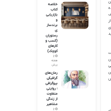
ن
خلاصه
ه
کتاب
ف
بازاریابی
و
ز
برندساز
ی
ی
د
رستوران
(کسب و
کارهای
کوچک)
ت
2
ن
هفته
پیش
ی
ن
رمان‌های
گرافیکی
س
بیوگرافی
؛ روایتی
متفاوت
از زندگی
مشاهیر
2
ی