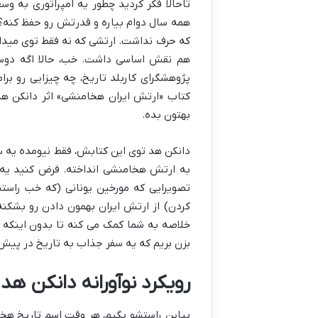
تاحالا فکر کردید چطور یه امپراتوری به 
همه سال دوام بیاره و قدرتش رو حفظ کنه؟
که حرف نداشت. ارتشی که نه فقط توی میدا
هم نقش اساسی داشت. خب، حالا اگه دوست د
پژوهشگرای کاربلد تاریخ، چه چیزایی رو برا
کتاب «ارتش ایران هخامنشی» اثر دانکن ه
بهتون بده.
دانکن هد توی این کتابش، فقط نیومده یه سری 
به ارتش هخامنشی انداخته. فرض کنید یه 
تصویرایی که مورخین یونانی (که خب راستش
کردن) از ارتش ایران بهمون دادن رو بشکنه
خلاصه به شما کمک می کنه تا بدون اینکه 
بزن بریم که یه سفر جذاب به تاریخ در پیش 
رویکرد نوآورانه دانکن هد: 
بیاین راستشو بگیم، هر وقت اسم تاریخ هخام