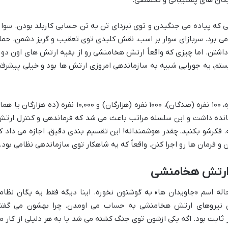
ی که پیاده می جنگیدن و توی نبردای تن به تن حسابی کاربلد بودن. سوار
می برد. سربازای سوار بر اسب، نقش کلیدی توی تعقیب و گریز دشمن، حمل
ن. اما چیزی که واقعاً ارتش هخامنشی رو از بقیه ارتش های اون دور
ستم، یه جورایی شبیه به سازماندهی امروزی ارتش ها بود و خیلی پیشرفت
توی این سیستم، نیروها به گروه های ۱۰ نفره، ۱۰۰ نفره (صدگان)، ۱۰۰۰ نفره (هزارگان) و ۱۰,۰۰۰ نفره (ده هزارگان 
انده داشت و این سلسله مراتب باعث می شد که فرماندهی و کنترل ارتش
 فکرشو بکنید، چقدر هوشمندانه! این تقسیم بندی دقیق، اجازه می داد ک
 فرمان ها رو اجرا کنن. واقعاً که یه شاهکار توی سازماندهی نظامی بود.
ن ارتش هخامنشی
 اسم «جاویدان ها» به گوشتون نخوره. اینا دیگه فقط یه یگان نظام
رین نیروهای ارتش هخامنشی به حساب می اومدن. چرا بهشون می گفت
ان؟ چون تعدادشون همیشه ۱۰,۰۰۰ نفر ثابت بود. اگه یکی ازشون توی جنگ کشته می شد یا به هر دلیلی از کار 