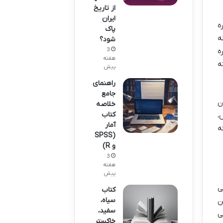
از تاریخ
ایران
ه
پاک
ه
شود؟
ه
3
هفته
ه
پیش
راهنمای
جامع
یا همان
خلاصه
کتاب
،
آمار
ه
(SPSS
و R)
3
هفته
پیش
ی
کتاب
سیاه،
ن
سفید،
می
خاکستر