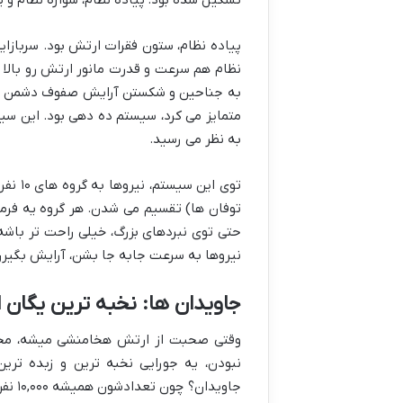
پیاده نظام، ستون فقرات ارتش بود. سربازای
نظام هم سرعت و قدرت مانور ارتش رو بالا 
به جناحین و شکستن آرایش صفوف دشمن داشت
متمایز می کرد، سیستم ده دهی بود. این سی
به نظر می رسید.
توفان ها) تقسیم می شدن. هر گروه یه فرم
حتی توی نبردهای بزرگ، خیلی راحت تر باشه.
نیروها به سرعت جابه جا بشن، آرایش بگیرن و
جاویدان ها: نخبه ترین یگا
وقتی صحبت از ارتش هخامنشی میشه، محاله
نبودن، یه جورایی نخبه ترین و زبده ت
جاوید