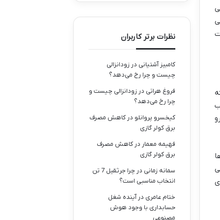
ی
ی
ت
نظرات برتر کاربران
کامبیز آشتیانی
در
زودانزالی
چیست و چرا رخ می‌دهد؟
فروغ هراتی
در
زودانزالی چیست و
ه
چرا رخ می‌دهد؟
ب
کیخسرو پروانلو
در
کاهش مصرف
و
برق کولر گازی
فهیمه معمار
در
کاهش مصرف
برق کولر گازی
ا
ی
سمانه زمانی
در
چرا جرثقیل 7 تن
انتخاب مناسبی است؟
ی
ختام عامری
در
آینده شغل
حسابداری با وجود هوش
مصنوعی