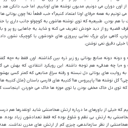
 از اون دوران می دونیم، مدیون نوشته های اوناییم. اما خب، دانکن هد ی
 می تونیم به همه حرفای اونا اعتماد کنیم؟» خب، قطعاً نه! چون یونانی ها 
گ با هم بودن. طبیعیه که توی نوشته هاشون یه کوچولو جانب داری یا حت
طرف قضیه رو از دید خودش تعریف می کنه و شاید یه جاهایی رو پر و با
کردن، گاهی برای بزرگ نمایی پیروزی های خودشون یا کوچیک نشون داد
ا خیلی دقیق نمی نوشتن.
و دونه دونه منابع یونانی رو زیر ذره بین گذاشته. اون فقط به «چه گفت
» و «با چه هدفی» هم توجه داشته. این رویکرد انتقادی، که بهش می گ
 به روایت های یونانی دل نبسته و رفته سراغ منابعی که کمتر کسی بهشو
چی؟ گل نوشته ها! پاپیروس ها! کتیبه های فارسی باستان (مثل کتیبه ها
ه که توی دل خاک مخفی بودن یا توی موزه ها خاک می خوردن. اینجاست ک
یم که خیلی از باورهای ما درباره ارتش هخامنشی شاید اونقدرها هم درس
هخامنشی یه ارتش بی نظم و شلوغ بوده که فقط تعدادشون زیاد بوده. ه
هخامنشی از نظر سازماندهی، چیزی کم از ارتش های مدرن نداشت. هد