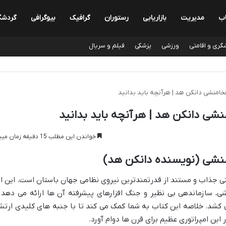
اب
مدیریت
بازاریابی
رستوران
گرافیک
بیوگرافی
گردشگ
گری و اقامتی
ورزشی
پزشکی
فیلم و سریال
امنشی دانکن هد | هرآنچه باید بدانید
شی دانکن هد | هرآنچه باید بدانید
خواندن این مطلب 15 دقیقه زمان میبرد
نشی (نویسنده دانکن هد)
ی جذاب و مستند از قدرتمندترین نیروی نظامی جهان باستان است. این اث
شی، سازماندهی بی نظیر و جنگ افزارهای پیشرفته آن ها ارائه می دهد 
 کشد. خلاصه این کتاب به شما کمک می کند تا با جنبه های کلیدی ارت
ین امپراتوری عظیم برای قرن ها دوام آورد.