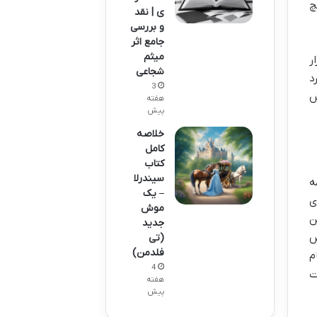
د هیچ
ی | نقد
و بررسی
جامع اثر
میثم
ر
شجاعی
د
3
ش
هفته
پیش
خلاصه
کامل
کتاب
سیندرلا
ه
– یک
ی
موش
ن
جدید
ص
(تی
فلدمن)
م
4
ت
هفته
پیش