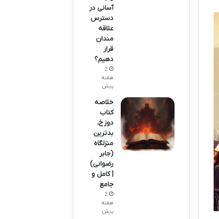
آسانی در
دسترس
علاقه
مندان
قرار
دهیم؟
2
هفته
پیش
خلاصه
کتاب
دوزخ،
بدترین
منزلگاه
(جابر
رضوانی)
| کامل و
جامع
2
هفته
پیش