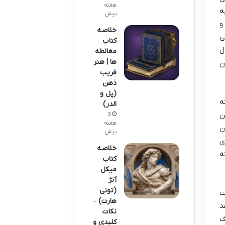
هفته
ه
پیش
و
خلاصه
ی
کتاب
ل
مغالطه
ها | هنر
ن
فریب
ذهن
(پل و
ه
الدر)
ن
3
هفته
ن
پیش
ی
خلاصه
ه
کتاب
میکل
آنژ
(تونی
ت
هارت) –
د
نکات
ف
کلیدی و