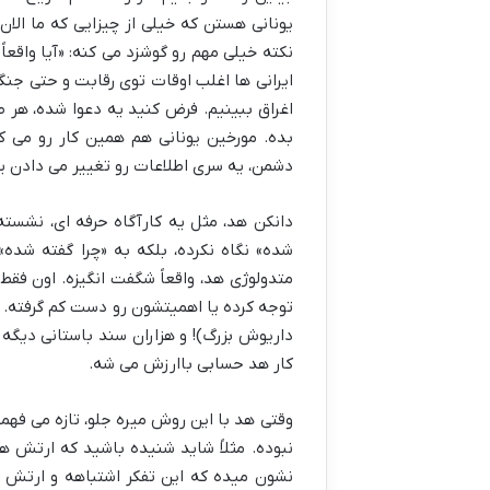
یونانی هستن که خیلی از چیزایی که ما الان
نکته خیلی مهم رو گوشزد می کنه: «آیا واقعاً
ایرانی ها اغلب اوقات توی رقابت و حتی جن
اغراق ببینیم. فرض کنید یه دعوا شده، هر 
بده. مورخین یونانی هم همین کار رو می 
دشمن، یه سری اطلاعات رو تغییر می دادن ی
دانکن هد، مثل یه کارآگاه حرفه ای، نشسته 
شده» نگاه نکرده، بلکه به «چرا گفته شده
متدولوژی هد، واقعاً شگفت انگیزه. اون فقط
توجه کرده یا اهمیتشون رو دست کم گرفته. 
داریوش بزرگ)! و هزاران سند باستانی دیگ
کار هد حسابی باارزش می شه.
وقتی هد با این روش میره جلو، تازه می فهم
نبوده. مثلاً شاید شنیده باشید که ارتش 
نشون میده که این تفکر اشتباهه و ارتش 