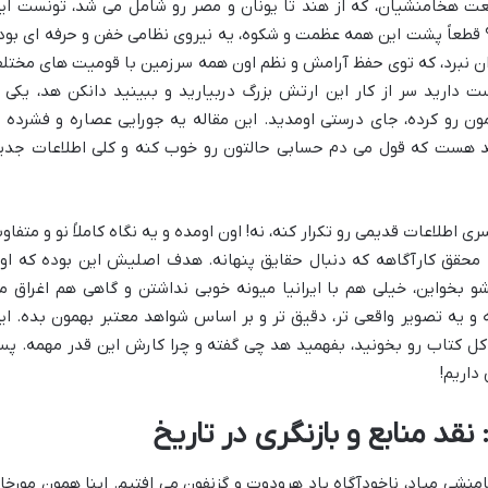
وسعت هخامنشیان، که از هند تا یونان و مصر رو شامل می شد، تونست ای
 قطعاً پشت این همه عظمت و شکوه، یه نیروی نظامی خفن و حرفه ای بود
ن نبرد، که توی حفظ آرامش و نظم اون همه سرزمین با قومیت های مختل
ارید سر از کار این ارتش بزرگ دربیارید و ببینید دانکن هد، یکی ا
مون رو کرده، جای درستی اومدید. این مقاله یه جورایی عصاره و فشرده 
د هست که قول می دم حسابی حالتون رو خوب کنه و کلی اطلاعات جدی
اطلاعات قدیمی رو تکرار کنه، نه! اون اومده و یه نگاه کاملاً نو و متفاو
محقق کارآگاهه که دنبال حقایق پنهانه. هدف اصلیش این بوده که او
و بخواین، خیلی هم با ایرانیا میونه خوبی نداشتن و گاهی هم اغراق م
 و یه تصویر واقعی تر، دقیق تر و بر اساس شواهد معتبر بهمون بده. ای
کل کتاب رو بخونید، بفهمید هد چی گفته و چرا کارش این قدر مهمه. پ
داریم!
نقد منابع و بازنگری در تاریخ
نشی میاد، ناخودآگاه یاد هرودوت و گزنفون می افتیم. اینا همون مورخا