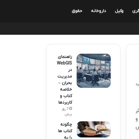
ری
وکیل
داروخانه
حقوق
راهنمای
WebGIS
در
مدیریت
بحران –
خلاصه
کتاب و
کاربردها
7 روز
ر
پیش
و
چگونه
ش
کتاب ها
را به