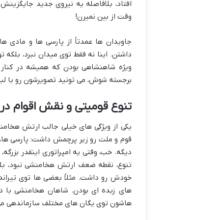
وقت از بین نمیرن!
جاویدان ها عمدتاً از پارسی ها و مادی ها
داشتن. اینا نه فقط توی میدان نبرد، بلکه
ویژه شاهنشاهی بودن که همیشه در کنا
برجسته شوش، می تونید تصویرشون رو با لب
تنوع قومیتی و نقش اقوام د
یکی از ویژگی های خیلی جالب ارتش هخامنش
قوم و ملت رو زیر پرچمش داشت: پارسی ها، م
دیگه. خب، وقتی یه امپراتوری اینقدر بزرگه
تنوع، نقطه ضعف ارتش هخامنشی نبود، بلک
خودش رو داشت. مثلاً بعضی ها توی تیراند
های زبده ای بودن. شاهان هخامنشی با در
هاشون توی یگان های مختلف سازماندهی می