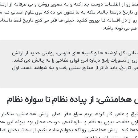
غلط رو از اطلاعات درست جدا کنه و یه تصویر روشن و بی طرفانه از ارت
 تاریخ دوستا جالبه، بلکه به ما نشون می ده که توی علوم انسانی هم م
و از دل افسانه ها بیرون کشید. خیلی ها فکر می کنن تاریخ فقط داستانه
هم می تونه باشه.
ستانی، گل نوشته ها و کتیبه های فارسی، روایتی جدید از ارتش
 از تصورات رایج درباره این قوای نظامی را به چالش می کشد.
عی تاریخ، باید فراتر از منابع سنتی رفت و به شواهد دست اول
هخامنشی: از پیاده نظام تا سواره نظام
یق و علمی کار کرده، بریم سراغ مغز اصلی ارتش هخامنشی: ساختار 
ون عظمت، بدون یه نظم و سازماندهی درست، محال بود بتونه این هم
 حفظ کنه. ارتش هخامنشی رو اگه بخوایم ساده بگیم، از سه تا بخش اصل
 یگان های پشتیبانی و تخصصی.