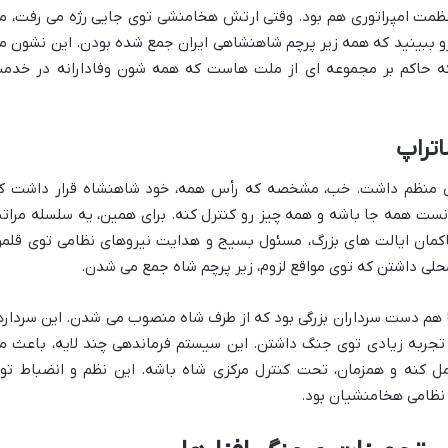
 عظمت امپراتوری هم بود. وقتی ارتش هخامنشی توی جایی رژه می رفت، م
 رو ببینید که همه زیر پرچم شاهنشاهی ایران جمع شده بودن. این نشون م
لکه حاکم بر مجموعه ای از ملت هاست که همه شون وفادارانه در خدم
اتراپ
ی منظم داشت. خب، مشخصه که رأس همه، خود شاهنشاه قرار داشت ک
ونست همه جا باشه و همه چیز رو کنترل کنه. برای همین، یه سلسله مرات
کمان ایالت های بزرگ، مسئول بسیج و هدایت نیروهای نظامی توی قلمر
لی داشتن که توی مواقع لزوم، زیر پرچم شاه جمع می شدن.
هم دست سرداران بزرگی بود که از طرف شاه منصوب می شدن. این سرداره
و تجربه زیادی توی جنگ داشتن. این سیستم فرماندهی چند لایه، باعث م
 کنه و همزمان، تحت کنترل مرکزی شاه باشه. این نظم و انضباط تو
 نظامی هخامنشیان بود.