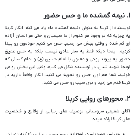
۱. نیمه گمشده ما و حس حضور
نویسنده از کربلا به عنوان «نیمه گمشده ما» یاد می کنه. انگار کربلا
یه چیزیه که تو وجود هر کدوم از ما شیعیان و حتی هر انسان آزاده
ای گم شده و وقتی بهش می رسیم، حس می کنیم خودمون رو پیدا
کردیم. اینجا دیگه فقط یه سفر عادی نیست، بلکه یه حس عمیق
حضور، یه پیوند روحی و معنوی با امام حسین (ع) و تمام کسانی که
اونجا شهید شدن، در نویسنده شکل می گیره. وقتی این بخش رو می
خونید، شما هم اون حس رو تجربه می کنید، انگار واقعاً دارید در
کربلا قدم می زنید و بوی سیب رو حس می کنید.
۲. محورهای روایی کربلا
آقای شفیعی سروستانی توصیف های زیبایی از وقایع و شخصیت
های کربلا ارائه میده:
«عباس همچنان در اهتزاز»:
پرچم حضرت عباس (ع) نه تنها در