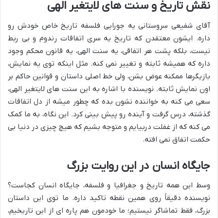
نقش تاریخ و سنت های لایتغیر الهی
آقای شفیعی سروستانی یه جورایی فلسفه تاریخ خاص خودش رو
داره. ایشون معتقدن که تاریخ یه سری اتفاقات رندوم و بی ربط
نیست، بلکه پشت هر اتفاقی، یه سنت الهی، یه قانون محکم وجود
داره که همیشه ثابته و تغییر نمی کنه. مثل اینکه توی یه نمایش،
بازیگرها ممکنه عوض بشن، ولی خط اصلی داستان و قوانین حاکم بر
اون نمایش ثابته. نویسنده با اشاره به این سنت های لایتغیر الهی،
سعی می کنه به خواننده نشون بده که چطور میشه از دل اتفاقات
گذشته، درس گرفت و آینده رو پیش بینی کرد. این نگاه، به ما کمک
می کنه که از غفلت دربیایم و متوجه بشیم که هیچ چیزی در دنیا بی
حکمت اتفاق نمی افته.
جایگاه انسان در این روایت بزرگ
وسط این همه تاریخ و جغرافیا و فلسفه، جایگاه انسان کجاست؟
نویسنده دقیقاً روی همین نقطه تاکید داره. ما توی این داستان
بزرگ، فقط تماشاگر نیستیم؛ ما خودمون هم پاره ای از این تاریخیم،