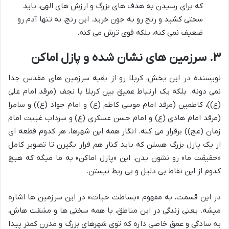
که برای رسیدن به هدف های بزرگ و ارزش های الهی، باید
سختی کشید و رنج رو به جون خرید. این رنج، نه تنها آدم رو
ضعیف نمی کنه، بلکه قوی ترش می کنه.
۳. سرزمین های نشان شده و پازل اماکن
نویسنده در این بخش، کربلا رو از بقیه سرزمین های مقدس جدا
نمی دونه. بلکه یک ارتباط عمیق بین کربلا با نجف (مرقد امام علی
(ع))، کاظمین (مرقد امام موسی کاظم (ع) و امام جواد (ع)) و سامرا
(مرقد امام هادی (ع) و امام حسن عسکری (ع) و سرداب غیبت امام
زمان (عج)) برقرار می کنه. انگار همه این شهرها، هر کدوم قطعه ای
از یک پازل بزرگ هستن که باید کنار هم قرار بگیرن تا تصویر کامل
«حقیقت ما» رو نشون بدن. این «پازل اماکن» به ما میگه که هیچ
کدوم از این نقاط بی دلیل و بی ربط نیستن.
در این قسمت، به مفهوم «بساطت حیات» در این سرزمین ها اشاره
میشه. یعنی زندگی در این مناطق، با همه سختی ها و مشقت هاش،
یه سادگی و عمق خاصی داره که توی شهرهای بزرگ و مدرن کمتر پیدا