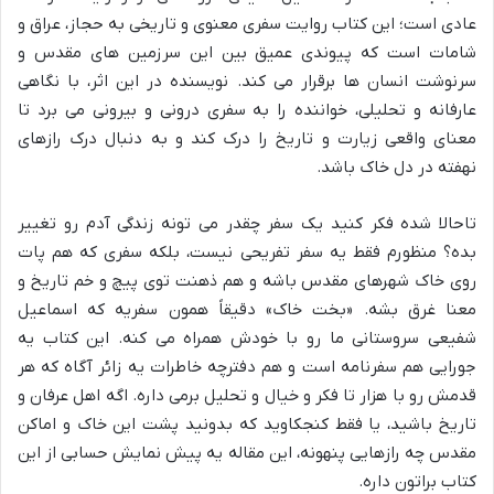
عادی است؛ این کتاب روایت سفری معنوی و تاریخی به حجاز، عراق و
شامات است که پیوندی عمیق بین این سرزمین های مقدس و
سرنوشت انسان ها برقرار می کند. نویسنده در این اثر، با نگاهی
عارفانه و تحلیلی، خواننده را به سفری درونی و بیرونی می برد تا
معنای واقعی زیارت و تاریخ را درک کند و به دنبال درک رازهای
نهفته در دل خاک باشد.
تاحالا شده فکر کنید یک سفر چقدر می تونه زندگی آدم رو تغییر
بده؟ منظورم فقط یه سفر تفریحی نیست، بلکه سفری که هم پات
روی خاک شهرهای مقدس باشه و هم ذهنت توی پیچ و خم تاریخ و
معنا غرق بشه. «بخت خاک» دقیقاً همون سفریه که اسماعیل
شفیعی سروستانی ما رو با خودش همراه می کنه. این کتاب یه
جورایی هم سفرنامه است و هم دفترچه خاطرات یه زائر آگاه که هر
قدمش رو با هزار تا فکر و خیال و تحلیل برمی داره. اگه اهل عرفان و
تاریخ باشید، یا فقط کنجکاوید که بدونید پشت این خاک و اماکن
مقدس چه رازهایی پنهونه، این مقاله یه پیش نمایش حسابی از این
کتاب براتون داره.