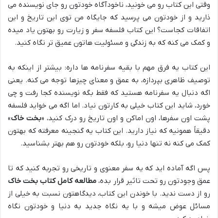
وقتی این کتاب رو می خونید، ناخودآگاه خودتون رو جای نویسنده می
ذارید و از خودتون می پرسید که جایگاه من توی این تاریخ و این
اتفاقات کجاست؟ این کتاب فلسفه سفر و زیارت رو بهتون یاد میده
و کمک می کنه که به زندگی و مسئولیت هاتون عمیق تر نگاه کنید.
این کتاب یه فرق مهم با بقیه سفرنامه ها داره: بیشتر از اینکه به
توصیف ظاهری بپردازه، به عمق و معنای چیزها توجه می کنه. یعنی
اگه دنبال یه سفرنامه هستید که فقط بگه نویسنده کجا رفت و چی
خورد، شاید این کتاب خیلی به کارتون نیاد. اما اگه می خواید فلسفه
پشت اون سفرها، اون اماکن و اون تاریخ رو درک کنید، «
بخت خاک
»
دقیقاً همونیه که نیاز دارید. این کتاب یه گنجینه معرفته که بهتون
کمک می کنه نه تنها دنیا رو، بلکه خودتون رو هم بهتر بشناسید.
پس اگه آماده اید که یه سفر معنوی و تاریخی رو تجربه کنید که تا
عمق وجودتون رو تحت تاثیر قرار بده،
مطالعه کامل کتاب بخت خاک
رو از دست ندید. با خوندن این کتاب، دیدگاهتون نسبت به خیلی از
مسائل عوض میشه و با یه نگاه جدید به دنیا و خودتون نگاه