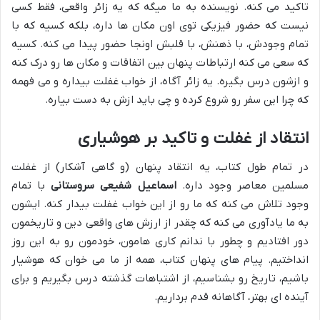
تاکید می کنه. نویسنده به ما میگه که یه زائر واقعی، فقط کسی
نیست که حضور فیزیکی توی اون مکان ها داره، بلکه کسیه که با
تمام وجودش، با ذهنش، با قلبش اونجا حضور پیدا می کنه. کسیه
که سعی می کنه ارتباطات پنهان بین اتفاقات و مکان ها رو درک کنه
و ازشون درس بگیره. یه زائر آگاه، از خواب غفلت بیداره و می فهمه
که چرا این سفر رو شروع کرده و چی باید ازش به دست بیاره.
انتقاد از غفلت و تاکید بر هوشیاری
در تمام طول کتاب، یه انتقاد پنهان (و گاهی آشکار) از غفلت
مسلمین معاصر وجود داره.
اسماعیل شفیعی سروستانی
با تمام
وجود تلاش می کنه که ما رو از این خواب غفلت بیدار کنه. ایشون
به ما یادآوری می کنه که چقدر از ارزش های واقعی دین و تاریخمون
دور افتادیم و چطور با ندانم کاری هامون، خودمون رو به این روز
انداختیم. پیام های پنهان کتاب، همه از ما می خوان که هوشیار
باشیم، تاریخ رو بشناسیم، از اشتباهات گذشته درس بگیریم و برای
آینده ای بهتر، آگاهانه قدم برداریم.