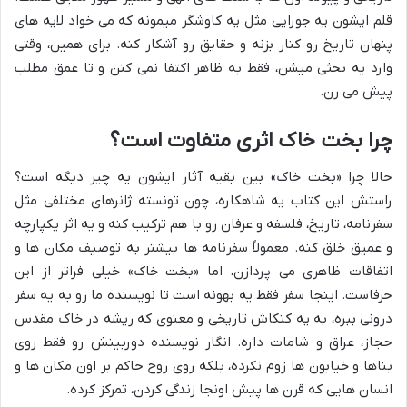
قلم ایشون یه جورایی مثل یه کاوشگر میمونه که می خواد لایه های
پنهان تاریخ رو کنار بزنه و حقایق رو آشکار کنه. برای همین، وقتی
وارد یه بحثی میشن، فقط به ظاهر اکتفا نمی کنن و تا عمق مطلب
پیش می رن.
چرا بخت خاک اثری متفاوت است؟
حالا چرا «بخت خاک» بین بقیه آثار ایشون یه چیز دیگه است؟
راستش این کتاب یه شاهکاره، چون تونسته ژانرهای مختلفی مثل
سفرنامه، تاریخ، فلسفه و عرفان رو با هم ترکیب کنه و یه اثر یکپارچه
و عمیق خلق کنه. معمولاً سفرنامه ها بیشتر به توصیف مکان ها و
اتفاقات ظاهری می پردازن، اما «بخت خاک» خیلی فراتر از این
حرفاست. اینجا سفر فقط یه بهونه است تا نویسنده ما رو به یه سفر
درونی ببره، به یه کنکاش تاریخی و معنوی که ریشه در خاک مقدس
حجاز، عراق و شامات داره. انگار نویسنده دوربینش رو فقط روی
بناها و خیابون ها زوم نکرده، بلکه روی روح حاکم بر اون مکان ها و
انسان هایی که قرن ها پیش اونجا زندگی کردن، تمرکز کرده.