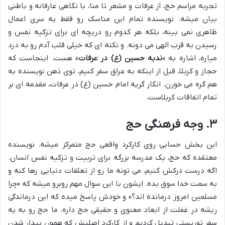
تجربه مراسم حج، از عرفات و مشعر تا منا، با نگاهی عارفانه و باطنی
بیان میشه. نویسنده تمام این مناسک رو فقط یه سری اعمال
ظاهری نمی بینه، بلکه هر کدوم رو دریچه ای برای تزکیه نفس و
رسیدن به قرب الهی می دونه. و نکته ای که خیلی قلب آدم رو به درد
میاره، اشاره به «
ندبه حسین (ع) در عرفات
» هست. اینجاست که
حجاز و کربلا، قبل از اینکه به عراق سفر کنیم، توی ذهن نویسنده به
هم گره می خورن. انگار گریه امام حسین (ع) در عرفات، مقدمه ای بر
تمام اتفاقات کربلاست.
۳. وجه فرهنگی حج
این بخش حسابی روی کارکرد واقعی حج متمرکز میشه. نویسنده
معتقده که حج، یک مدرسه بزرگه برای تربیت و تزکیه نفس انسان.
اگه درست درکش کنیم، می تونه ما رو از تعلقات دنیایی رها کنه و
به سمت خدا سوق بده. ایشون با این سوال مهم روبرو میشه که «چرا
مسلمین امروز درمانده اند؟» و خودش پاسخ میده که این درماندگی
ریشه در غفلت از ابعاد معنوی و حقیقی حج داره. ما حج رو به یه
سفر توریستی تبدیل کردیم و از کارکرد اصلیش که همون بیدار شدن