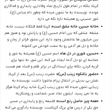
کربلا، بلکه در تمام طول تاریخ نماد وفاداری، پایداری و فداکاری
مونده. نویسنده به ما نشون میده که چطور نام عباس (ع)،
شور حسینی رو همیشه تازه نگه می داره.
«خانه حسین، خانه عشق است»:
کربلا فقط قتلگاه نیست، خانه
عشقه. عشقی که بین امام حسین (ع) و یارانش بود و هنوز هم
بین میلیون ها عاشقش وجود داره. این عشق، فراتر از زمان و
مکانه و دل هر آدمی رو به سمت خودش می کشونه.
«حسین، شوری در دل ها»:
اسم حسین (ع) همیشه یه شور و
حماسه ای تو دل آدما ایجاد می کنه. این شور، نه تنها برای
گریه کردن، بلکه برای ایستادگی در برابر ظلم و فساد هم هست.
«حضور باشکوه زینب (س)»:
حضرت زینب (س) بعد از کربلا،
نقش بی بدیلی در انتقال پیام عاشورا داشت. نویسنده به
زیبایی نشون میده که بدون زینب (س)، شاید پیام کربلا هرگز
به ما نمی رسید. ایشون نماد صبر، شجاعت و روشنگریه.
«همه چیز حاصل رنج است»:
فلسفه رنج و پایداری در مسیر
حق یکی از درس های بزرگ کربلاست. نویسنده یادآوری می کنه