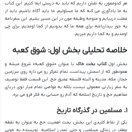
هر کدوممون یه نقش داریم که باید به درستی ایفا کنیم. این کتاب
به ما یادآوری می کنه که ما مسئولیم، ما باید آگاه باشیم، باید از
غفلت دربیایم و متوجه وظیفه مون در این مسیر بشیم. این سفرنامه
یه جور بیدارباشه برای همه ما که بدونیم از کجا اومدیم، برای چی
اومدیم و به کجا داریم میریم.
خلاصه تحلیلی بخش اول: شوق کعبه
بخش اول
کتاب بخت خاک
با عنوان «شوق کعبه» شروع میشه و
همونطور که از اسمش پیداست، تمام تمرکز رو می ذاره روی سرزمین
حجاز، مکه، مدینه و البته فلسفه عمیق حج. این قسمت فقط توصیف
یه سفر زیارتی معمولی نیست، بلکه یه غواصی تمام عیار توی دریای
مفاهیم حج و تاریخ اسلامه که آدم رو حسابی به فکر فرو می بره.
۱. مسلمین در گذرگاه تاریخ
یکی از نقاط کلیدی این بخش، بحث اهمیت حج به عنوان یه نقطه
عطف در زندگی مسلمین و حتی تمدن اسلامیه. نویسنده به خوبی