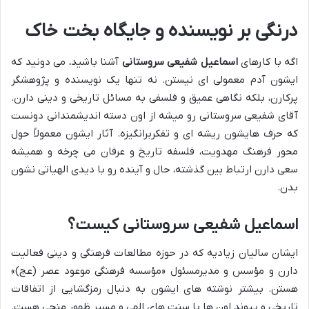
درنگی بر نویسنده و جایگاه بخت خاک
اگه با کارهای
اسماعیل شفیعی سروستانی
آشنا باشید، می دونید که
ایشون آدم معمولی ای نیستن. نه تنها یک نویسنده و پژوهشگر
پرکارن، بلکه نگاهی عمیق و فلسفی به مسائل تاریخی و دینی دارن.
آقای شفیعی سروستانی رو میشه از اون دسته اندیشمندانی دونست
که حرف هایشون ریشه ای و تفکربرانگیزه. آثار ایشون معمولاً حول
محور فرهنگ مهدویت، فلسفه تاریخ و عرفان می چرخه و همیشه
سعی دارن ارتباط بین گذشته، حال و آینده رو با دیدی الهیاتی نشون
بدن.
اسماعیل شفیعی سروستانی کیست؟
ایشان سالیان زیادیه که در حوزه مطالعات فرهنگی و دینی فعالیت
دارن و مؤسس و مدیرمسئول «مؤسسه فرهنگی موعود عصر (عج)»
هستن. بیشتر نوشته های ایشون به دنبال رمزگشایی از اتفاقات
تاریخی و پیوند اون ها با سنت های الهی و مسیر ظهور منجی هست.