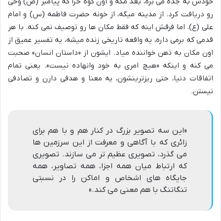
خودش به جده می بره، بعد مکه و اون کوه حرا که پیامبر (ص) وحی
رو دریافت کرد. از مدینه میگه، از خونه حضرت فاطمه (س) و امام
علی (ع). اما فرقش اینه که فقط مکان ها رو توصیف نمی کنه. با هر
قدمی که برمی داره، یه واقعه تاریخی زنده میشه، یه تفسیر عمیق از
اون مکان به ذهن خواننده میاد. ایشون از «داستان انسان» صحبت
می کنه و اینکه «هیچ امری به خود وانهاده نیست». یعنی تمام
اتفاقات دنیا، حتی ریزترینشون، یه معنا و هدفی دارن و تصادفی
نیستن.
«این سه تصویر بزرگ در کنار هم و با هم برای
زائری که با آگاهی و معرفت از این سرزمین ها
می گذرد، تصویری عظیم تر می سازند. تصویری
که ارتباط میان همه اجزا، همه تصاویر، همه
جایگاه های اشخاص و اماکن را در نسبتی
تنگاتنگ با هم معنی می کند.»