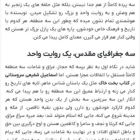
سه پرده کاملاً از هم جدا نیستن، بلکه مثل حلقه های یک زنجیر به
هم وصلن و یه روایت واحد و بزرگ رو تشکیل میدن. نویسنده با
هوشمندی تمام نشون میده که چطور این سه منطقه، هر کدوم با
تاریخ و فرهنگ خاص خودشون، پاره های یک پازل بزرگ تر هستن که
وقتی کنار هم قرار می گیرن، معنای کامل پیدا می کنن.
سه جغرافیای مقدس، یک روایت واحد
شاید در نگاه اول به نظر برسه که حجاز، عراق و شامات سه منطقه
کاملاً مستقل با اتفاقات مجزا هستن. اما
اسماعیل شفیعی سروستانی
در
کتاب بخت خاک
مثل یک باستان شناس ماهر، لایه های تاریخ رو
کنار می زنه و ارتباط عمیق این سه منطقه رو با هم پیدا می کنه.
انگار این سه سرزمین، سه بخش از یک بدن واحد هستن که هر
کدوم کارکرد خودشون رو دارن ولی بدون بقیه ناقصن. از مکه و
مدینه شروع می کنه، جایی که اسلام متولد شد؛ بعد میره سراغ عراق،
جایی که کربلا و نجف و سامرا و کاظمین هستن و اوج درگیری بین حق
و باطل اتفاق افتاد؛ و در نهایت به شامات می رسه، جایی که پیام
کربلا ادامه پیدا کرد و زینب کبری (س) رسالتش رو به دوش کشید.