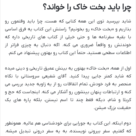
چرا باید بخت خاک را خواند؟
شاید بپرسید توی این همه کتابی که هست، چرا باید وقتمون رو
بذاریم و «بخت خاک» رو بخونیم؟ راستش این کتاب یه فرق اساسی
با بقیه سفرنامه ها و حتی خیلی از کتاب های تاریخی داره که
خوندنش رو واقعاً ضروری می کنه. اگه دنبال یه چیزی فراتر از
اطلاعات سطحی هستید، حتماً این کتاب رو بهتون پیشنهاد می کنم.
اول از همه، «بخت خاک» بهتون یه بینش عمیق تاریخی و دینی میده
که شاید کمتر جایی پیدا کنید. آقای شفیعی سروستانی با نگاه
منحصر به فرد خودش، تمام اتفاقات رو از یه زاویه جدید بررسی می
کنه و ارتباطات پنهان بینشون رو آشکار می کنه. اینجاست که حج و
کربلا و شام، دیگه فقط چند تا اسم نیستن، بلکه پاره های یک
حقیقت بزرگ میشن.
دوم اینکه، این کتاب یه جورایی برای خودشناسی هم عالیه. همونطور
که گفتیم، سفر بیرونی نویسنده، به یه سفر درونی تبدیل میشه.