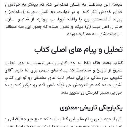
میشه. این بساطت، به انسان کمک می کنه که بیشتر به خودش و
خدای خودش فکر کنه. و در نهایت، به نقش سوریه (شامات) و
پیوند ناگسستنی اون با واقعه کربلا می پردازه. از شام و اسارت
خاندان اهل بیت (ع) میگه و نشون میده که چطور این سه منطقه،
سرنوشت شون به هم گره خورده.
تحلیل و پیام های اصلی کتاب
کتاب بخت خاک
فقط یه جور گزارش سفر نیست، یه جور تحلیل
عمیق از تاریخ و معناست که پیام های مهمی برای ما داره. آقای
شفیعی سروستانی با زیرکی تمام، لایه های مختلفی رو تو این کتاب
نشون میده که هر کدومش می تونه ذهن آدم رو درگیر کنه و یه
جورایی مسیر فکریش رو تغییر بده.
یکپارچگی تاریخی-معنوی
یکی از مهم ترین پیام های این کتاب، اینه که هیچ مرز جغرافیایی و
زمانی ای نمی تونه حقیقت رو از هم جدا کنه. نویسنده به ما نشون