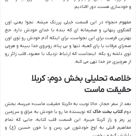
و خودسازی هست، دور افتادیم.
مفهوم «نجوا» در این قسمت خیلی پررنگ میشه. نجوا یعنی اون
گفتگوی پنهانی و صمیمانه ای که بنده با خدای خودش داره. حج
بهترین فرصت برای این نجواست، برای اینکه آدم خودش رو توی اون
صحرای عرفات یا پای کعبه، تنها و بی پناه، روبروی خدا ببینه و هرچی
توی دلشه رو بگه. اینجاست که ارتباط نزدیک با معبود، قلب زائر رو
از هرچیزی جز خدا تهی می کنه.
خلاصه تحلیلی بخش دوم: کربلا
حقیقت ماست
بعد از سفر حجاز، حالا نوبت به «کربلا حقیقت ماست» میرسه، بخش
دوم
کتاب بخت خاک
که نویسنده ما رو با خودش به عراق و سرزمین
پر رمز و راز کربلا میبره. این قسمت قلب کتابه، جایی که تمام
مفاهیم قبلی به اوج خودشون می رسن و با خون حسین (ع) و
یارانش گره می خورن.