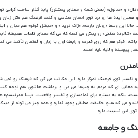
«دال» و «مدلول» (یعنی کلمه و معنای پشتش) پایه گذار ساخت گرایی تو
 همین ایده ها رو برد توی انسان شناسی و گفت فرهنگ هم مثل زبان ی
حالا این وسط «رولان بارت»، «ژاک دریدا» و «میشل فوکو» هم میان و اید
بحث «شالوده شکنی» رو پیش می کشه که می گه معنای کلمات همیشه ثاب
شه. فوکو هم که روی قدرت و رابطه اون با زبان و گفتمان تأکید می کنه
در پیچیده و لایه لایه است.
امدرن
 تفسیر توی فرهنگ تمرکز داره. این مکاتب می گن که فرهنگ رو نمی ش
به معانی ای که مردم به چیزها می دن و برداشت هاشون هم توجه کنیم
یست، بلکه یه بستره برای نمادسازی و تفسیر واقعیت. «پسا مدرنیسم» ه
کنه و می گه هیچ حقیقت مطلقی وجود نداره و همه چیز می تونه از دیدگا
توی این نسبیت داره.
نگ و جامعه