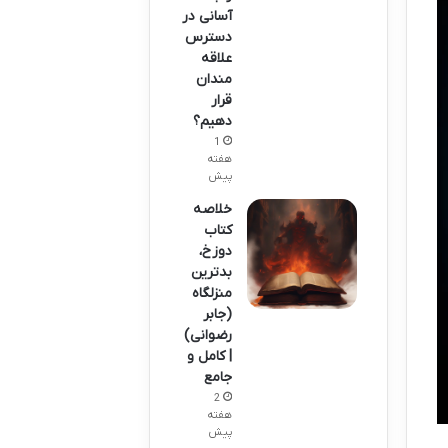
آسانی در
دسترس
علاقه
مندان
قرار
دهیم؟
1
هفته
پیش
خلاصه
کتاب
دوزخ،
بدترین
منزلگاه
(جابر
رضوانی)
| کامل و
جامع
2
هفته
پیش