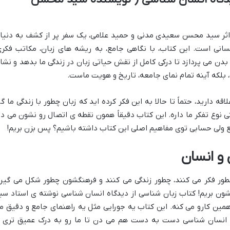
اثر سید محسن سعیدی مدنی و حمید علامی، یک سفر پر از کشف به دنیا
انی است. این کتاب، با نگاهی جامع، به ریشه های زبان، مکاتب فکری
بدن می پردازد تا درکی کامل از نقش حیاتی زبان در زندگی ما بدهد و نشا
 بلکه آینه تمام نمای جامعه، تاریخ و هویت ماست.
قه دارید، حتماً تا حالا به این فکر کرده اید که زبان چطور با زندگی ما گر
تی نوع تفکر ما داره. این کتاب دقیقاً همون نقطه ی اتصال رو نشون می ده
 ولی حسابی توی مفاهیم اصلی این کتاب داشته باشیم؟ پس بزن بریم!
 و انسان
ور فکر می کنند، چطور زندگی می کنند و فرهنگشون چطور شکل می گیره
انشون بریم! کتاب زبان شناسی از دیدگاه انسان شناسی نوشته ی استاد سی
مین کارو می کنه. این کتاب یه جورایی مثل یه راهنمای جامع و دقیق م
 انسان شناسی دست به دست هم می دن تا ما رو به درک عمیق تری ا