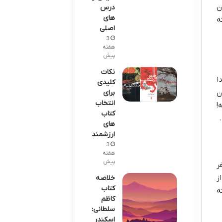
ن
درس
های
ه
اصلی
3
هفته
پیش
نکات
ا
کلیدی
ن
برای
انتخاب
!
کتاب
های
ارزشمند
3
هفته
پیش
ر
ز
خلاصه
کتاب
ه
کاظم
سلطانی:
اسکندر