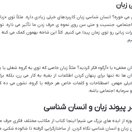
 زبان
 خوره؟ انسان شناسی زبان کاربردهای خیلی زیادی داره. مثلاً توی «زبا
جتماعی، جنسیت و حتی سن روی نحوه ی حرف زدن ما تأثیر می ذاره. تو
ت زبانی رو توی زمان پیدا می کنیم. کلاً این شاخه بهمون کمک می کنه ت
م.
ن مخفی» یا «آرگو» فکر کردید؟ مثلاً زبان خاصی که توی یه گروه شغلی یا ی
ها نه تنها برای پنهان کردن اطلاعات از بقیه به کار می رن، بلکه برا
یلی مهمن. اصطلاحات و کلمات خاص هر حرفه یا گروه، نشون می ده ک
و سرمایه اجتماعی باشه.
پیوند زبان و انسان شناسی
موزه از ایده های بزرگ می شیم! اینجا کتاب از مکاتب مختلف فکری حرف م
زبان و انسان شناسی نگاه کردن. از ساختارگرایی گرفته تا شالوده شکنی، ه