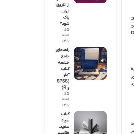
از تاریخ
ایران
ن
پاک
شود؟
ی
3
ا
هفته
پیش
راهنمای
جامع
خلاصه
ه
کتاب
آمار
ی
(SPSS
ه
و R)
3
هفته
پیش
کتاب
سیاه،
ی
سفید،
ر
خاکستر