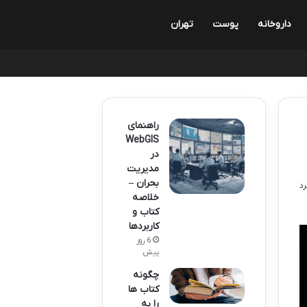
داروخانه
پوست
تهران
راهنمای
WebGIS
در
مدیریت
بحران –
خلاصه
کتاب و
کاربردها
6 روز
پیش
چگونه
کتاب ها
را به