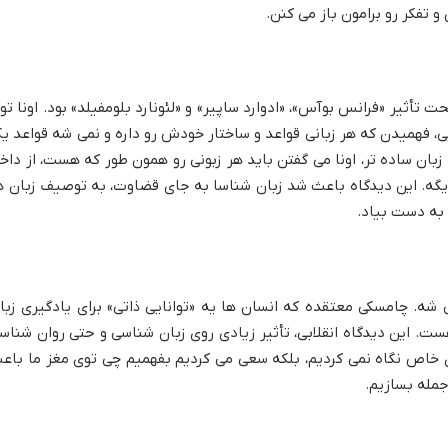
 تفکر رو برامون باز می کنن.
 تأثیر «فرانس بوآس»، «ادوارد ساپیر» و «لئونارد بلومفیلد» بود. اونا تو
، فهمیدن که هر زبانی قواعد و ساختار خودش رو داره و نمی شه قواعد ی
 زبان ساده تر، اونا می گفتن باید هر زبونی رو همون طور که هست، از داخ
یگه. این دیدگاه باعث شد زبان شناسا به جای قضاوت، به توصیف زبان ه
ا به دست بیاد.
 شه. چامسکی معتقده که انسان ها یه «توانایی ذاتی» برای یادگیری زبا
ت. این دیدگاه انقلابی، تأثیر زیادی روی زبان شناسی و حتی روان شناس
ی خاص نگاه نمی کردیم، بلکه سعی می کردیم بفهمیم چی توی مغز ما باع
جمله بسازیم.