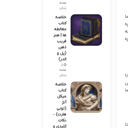
هفته
پیش
ا
خلاصه
کتاب
ه
مغالطه
ه
ها | هنر
ه
فریب
ذهن
(پل و
الدر)
2
هفته
ا
پیش
ن
خلاصه
ا
کتاب
میکل
آنژ
(تونی
هارت) –
نکات
ا
کلیدی و