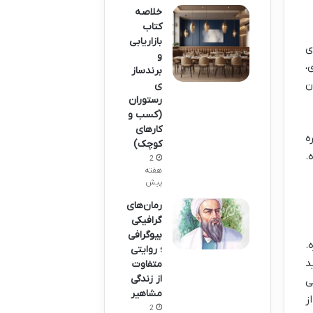
خلاصه
کتاب
بازاریابی
ی
و
،
برندساز
ن
ی
رستوران
(کسب و
کارهای
ه
کوچک)
.
2
هفته
پیش
رمان‌های
گرافیکی
بیوگرافی
.
؛ روایتی
د
متفاوت
از زندگی
ی
مشاهیر
ز
2