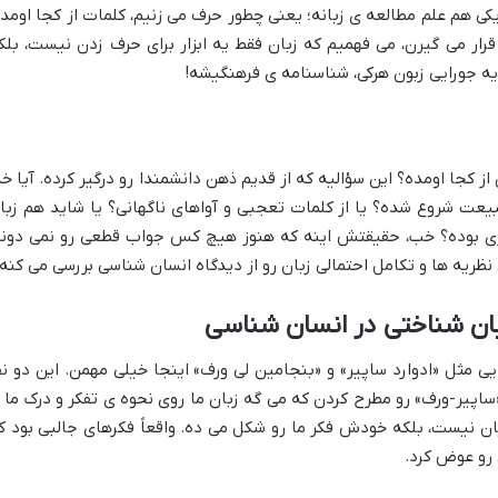
یکی هم علم مطالعه ی زبانه؛ یعنی چطور حرف می زنیم، کلمات از کجا اومد
قرار می گیرن، می فهمیم که زبان فقط یه ابزار برای حرف زدن نیست، بلک
جورایی زبون هرکی، شناسنامه ی فرهنگیشه!
از کجا اومده؟ این سؤالیه که از قدیم ذهن دانشمندا رو درگیر کرده. آیا خد
یعت شروع شده؟ یا از کلمات تعجبی و آواهای ناگهانی؟ یا شاید هم زبا
اری بوده؟ خب، حقیقتش اینه که هنوز هیچ کس جواب قطعی رو نمی دونه
ظریه ها و تکامل احتمالی زبان رو از دیدگاه انسان شناسی بررسی می کنه.
بان شناختی در انسان شناسی
یی مثل «ادوارد ساپیر» و «بنجامین لی ورف» اینجا خیلی مهمن. این دو نف
ساپیر-ورف» رو مطرح کردن که می گه زبان ما روی نحوه ی تفکر و درک ما ا
بیان نیست، بلکه خودش فکر ما رو شکل می ده. واقعاً فکرهای جالبی بود ک
رو عوض کرد.