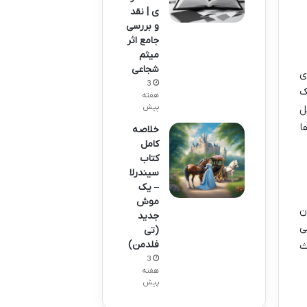
ی | نقد
و بررسی
جامع اثر
میثم
شجاعی
ی
3
ک
هفته
پیش
ل
ا
خلاصه
کامل
کتاب
سیندرلا
– یک
موش
ن
جدید
ی
(تی
فلدمن)
ث
3
هفته
پیش