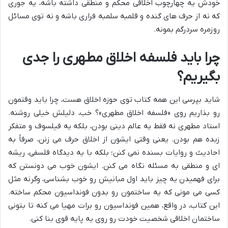
خودش یه چهارچوب اخلاقی محکم و منطقی داشته باشه، یه جوری
که نه از حرف های گنده و قلمبه سلمبه فراری باشه و نه توی مسائل
روزمره سردرگم بمونه.
چرا باید فلسفه اخلاق مطهری را جدی
بگیریم؟
شاید بپرسی این همه کتاب توی حوزه اخلاق هست، چرا باید وقتمون
رو بذاریم روی «فلسفه اخلاق مطهری»؟ خب، دلیلش خیلی روشنه.
استاد مطهری نه فقط یه عالم دینی بودن، بلکه یه فیلسوف و متفکر
زبده هم بودن. یعنی وقتی ایشون از اخلاق حرف می زنن، صرفاً به
احادیث و روایات بسنده نمی کنن؛ بلکه با یه دیدگاه فلسفی، ریشه
ای و منطقی به مسئله نگاه می کنن. ایشون خوب می دونستن که
برای فهمیدن یه چیز باید اول مبانیش رو خوب بشناسی، وگرنه مثل
کسی می مونی که یه ساختمون رو بدون فونداسیون محکم ساخته.
این کتاب، در واقع، همین فونداسیون رو برات مهیا می کنه تا بتونی
ساختمان اخلاقی شخصیت خودت رو روی یه پایه قوی بنا کنی.