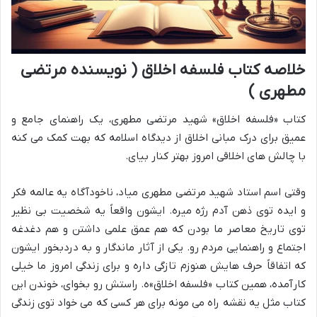
خلاصه کتاب فلسفه اخلاق ( نویسنده مرتضی
مطهری )
کتاب «فلسفه اخلاق» شهید مرتضی مطهری، یک راهنمای جامع و
عمیق برای درک مبانی اخلاق از دیدگاه اسلامه که بهت کمک می کنه
با چالش های اخلاقی امروز بهتر کنار بیای.
وقتی اسم استاد شهید مرتضی مطهری میاد، ناخودآگاه یه عالمه فکر
و ایده توی ذهن آدم رژه میره. ایشون واقعاً یه شخصیت بی نظیر
توی تاریخ معاصر ما بودن که هم عمق علمی داشتن و هم دغدغه
اجتماع و راهنمایی مردم رو. یکی از آثار ماندگار و به دردبخور ایشون
که اتفاقاً حرف هایش هنوزم تازگی داره و برای زندگی امروز ما خیلی
کارآمده، همین کتاب «فلسفه اخلاق»ه. راستش رو بخوای، خوندن این
کتاب مثل یه نقشه راه می مونه برای هر کسی که می خواد توی زندگی