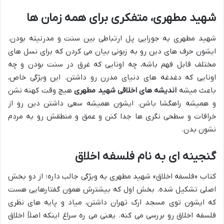
شهید مطهری، متفکری برای همه زمان ها
شهید مطهری یه جورایی پل ارتباطی بین سنت و مدرنیته بودن.
ایشون حرف های دین رو به زبونی بیان می کردن که برای نسل های
مختلف قابل فهم باشه، چه اونایی که غرق در سنت بودن و چه
اونایی که دغدغه های دنیای مدرن رو داشتن. این ویژگی خاص،
باعث میشه
اندیشه های اخلاقی شهید مطهری
هیچ وقت کهنه نشن
و همیشه راهگشا باشن. ایشون همیشه سعی داشتن دین رو از
خرافات و سطحی نگری ها جدا کنن و عمق و منطقش رو به مردم
نشون بدن.
گنجینه ای به نام فلسفه اخلاق
کتاب «فلسفه اخلاق» شهید مطهری یه ویژگی جالب داره؛ از دو بخش
اصلی تشکیل شده. بخش اول که بیشترش همون گفتارهایی هست
که ایشون توی مسجد ارک تهران داشتن، میاد و پایه های نظری
فلسفه اخلاق رو بررسی می کنه. یعنی می ره سراغ اینکه اصلاً اخلاق