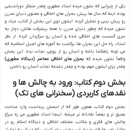
یکی از چیزایی که نشون میده استاد مطهری چقدر متفکر دوراندیشی
بوده، اینه که سال ها پیش، بحران های اخلاقی و معنوی دنیای مدرن
رو پیش بینی و تحلیل کرده. ایشون توی این بخش از کتاب، میاد و
نشون میده که چطور دنیای مدرن با همه پیشرفت هاش، دچار یه
سری گسست های اخلاقی شده و انسان رو سرگردان کرده. از نظر
استاد، راه حل این بحران ها، برگشت به آموزه های اصیل اسلامیه که
می تونه راهگشا باشه و انسان رو از پوچی نجات بده. این بخش
واقعاً نشون میده که
بحران های اخلاقی معاصر (دیدگاه مطهری)
چقدر برای ایشون مهم بوده و چقدر دغدغه نجات انسان رو داشتن.
بخش دوم کتاب: ورود به چالش ها و
نقدهای کاربردی (سخنرانی های تک)
بخش دوم کتاب، همون طور که از اسمش پیداست، وارد مباحث
عمیق تر و بعضاً نقادانه تر میشه. اینجا استاد مطهری می ره سراغ
چالش های فکری و مکاتب مختلف اخلاقی و دیدگاه اسلام رو در
مقابل اون ها قرار میده. این بخش برای کسایی که دنبال یه تحلیل