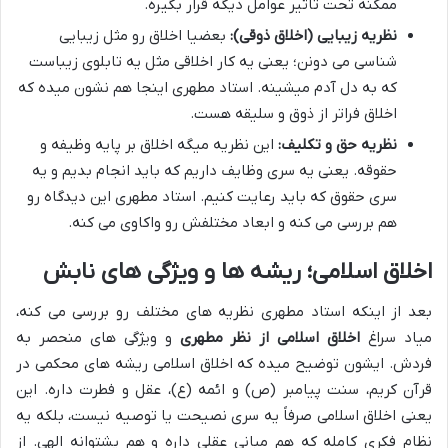
ممکنه تحت تاثیر عوامل دیگه قرار بگیره.
نظریه زیبایی (اخلاق ذوقی):
بعضیا اخلاق رو مثل زیبایی
شناسی می دونن؛ یعنی یه کار اخلاقی مثل یه تابلوی زیباست
که به دل آدم میشینه. استاد مطهری اینجا هم نشون میده که
اخلاق فراتر از ذوق و سلیقه هست.
نظریه حق و تکلیف:
این نظریه میگه اخلاق بر پایه وظیفه و
حقوقه. یعنی یه سری وظایف داریم که باید انجام بدیم و یه
سری حقوق که باید رعایت کنیم. استاد مطهری این دیدگاه رو
هم بررسی می کنه و ابعاد مختلفش رو واکاوی می کنه.
اخلاق اسلامی؛ ریشه ها و ویژگی های نابش
بعد از اینکه استاد مطهری نظریه های مختلف رو بررسی می کنه،
میاد سراغ
اخلاق اسلامی از نظر مطهری
و ویژگی های منحصر به
فردش. ایشون توضیح میده که اخلاق اسلامی ریشه های محکمی در
قرآن کریم، سنت پیامبر (ص) و ائمه (ع)، عقل و فطرت داره. این
یعنی اخلاق اسلامی صرفاً یه سری نصیحت یا توصیه نیست، بلکه یه
نظام فکری کامله که هم مبانی عقلی داره و هم پشتوانه الهی. از