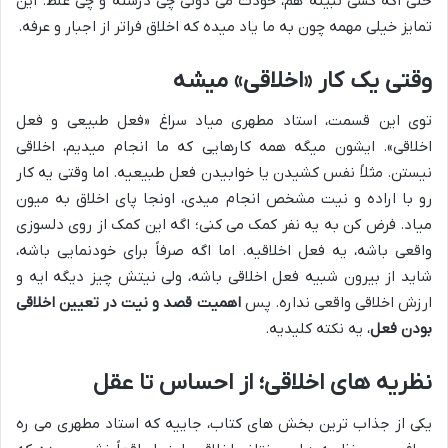
حتی اگه کسی نبینه هم، خودت می دونی چی درسته و چی غلط. این
تمایز خیلی مهمه چون به ما یاد میده که اخلاق فراتر از اجبار و عرفه.
وقتی یک کار «اخلاقی» میشه
توی این قسمت، استاد مطهری میاد سراغ «فعل طبیعی و فعل
اخلاقی». ایشون میگه همه کارهایی که ما انجام میدیم، اخلاقی
نیستن. مثلاً نفس کشیدن یا خوابیدن فعل طبیعیه. اما وقتی یه کار
رو با اراده و نیت مشخص انجام میدی، اونجا پای اخلاق به میون
میاد. فرض کن به یه نفر کمک می کنی؛ اگه این کمک از روی دلسوزی
واقعی باشه، یه فعل اخلاقیه. اما اگه صرفاً برای خودنمایی باشه،
شاید از بیرون شبیه فعل اخلاقی باشه، ولی نیتش چیز دیگه ایه و
ارزش اخلاقی واقعی نداره. پس
اهمیت قصد و نیت در تعیین اخلاقی
بودن فعل
، یه نکته کلیدیه.
نظریه های اخلاقی؛ از احساس تا عقل
یکی از جذاب ترین بخش های کتاب، جاییه که استاد مطهری می ره