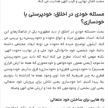
سمت کمال نهایی و قرب الهی هدایت می کنه.
مسئله خودی در اخلاق: خودپرستی یا
خودسازی؟
بحث «مسئله خودی در اخلاق از دید مطهری» یکی از شاهکارهای این
کتابه. استاد مطهری میاد و انواع «خود» و «خودپرستی» رو بررسی می
کنه. ایشون توضیح میده که «خود» می تونه ابعاد مختلفی داشته
باشه: خود شخصی، خود خانوادگی، خود ملی و در نهایت «خود» الهی.
نکته مهمی که استاد مطرح می کنه اینه که باید بین «خودپرستی
مذموم» (یعنی همون خودخواهی و خودمحوری که همه ما ازش فراری
هستیم) با «خوددوستی فطری» و «خودسازی» فرق بذاریم. خوددوستی
فطری یه چیز طبیعیه که خدا توی وجود همه ما گذاشته تا بتونیم
بقا پیدا کنیم. اما خودسازی یعنی تلاش برای پرورش خود متعالی،
یعنی اون بخشی از وجودمون که به خدا و ارزش های الهی وصله.
راه هایی برای ساختن خود متعالی
استاد مطهری فقط به نقد و بررسی بسنده نمی کنه، بلکه راهکارهای