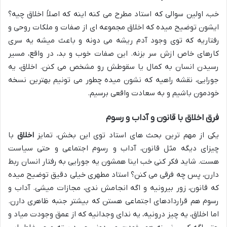
خب، اولین سوالی که استاد مطرح می کنه اینه که اصلاً اخلاق چیه؟
ایشون توضیح میده که اخلاق مجموعه ای از صفات و ملکات روحی و
رفتاریه که توی وجود آدم ریشه می دونه و باعث میشه یه سری
کارهای خاص ازش سر بزنه. این صفات خوب و بد، در واقع، مسیر
رسیدن انسان به کمال یا سقوطش رو مشخص می کنن. اخلاق، یه
جورایی، نقشه راهیه که نشون میده چطور می تونیم بهترین نسخه
خودمون باشیم و به سعادت واقعی برسیم.
فرق اخلاق با قانون و آداب و رسوم
یکی از مهم ترین بحث های استاد توی این بخش، تمایز
اخلاق
با
چیزای دیگه مثل قانون، آداب و رسوم اجتماعی و حتی سیاست
هست. شاید فکر کنی خب اینا همشون یه جورایی به رفتار انسان ربط
دارن، پس چه فرقی می کنن؟ استاد مطهری خیلی دقیق توضیح میده
که قانون، زور بیرونیه و اگه انجامش ندی، مجازات میشی. آداب و
رسوم هم قراردادهای اجتماعی هستن که بیشتر جنبه ظاهری دارن.
اما اخلاق، یه چیز درونیه، یه ندای وجدانیه که از عمق وجودت میاد و