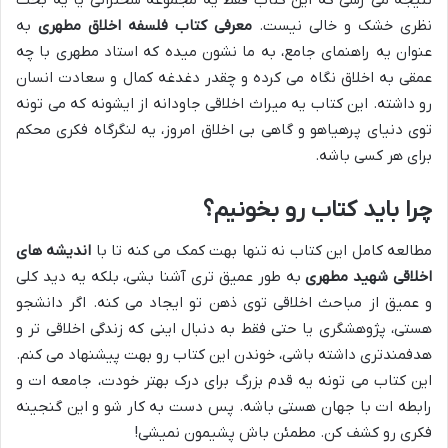
نتیجه می رسی که این کتاب فقط یه مجموعه سخنرانی یا یه بحث
نظری خشک و خالی نیست.
معرفی کتاب فلسفه اخلاق مطهری
به
عنوان یه راهنمای جامع، به ما نشون میده که استاد مطهری با چه
عمقی به اخلاق نگاه می کرده و چقدر دغدغه کمال و سعادت انسان
رو داشته. این کتاب یه میراث اخلاقی جاودانه از ایشونه که می تونه
توی دنیای پرهیاهو و گاهی بی اخلاق امروز، یه لنگرگاه فکری محکم
برای هر کسی باشه.
چرا باید کتاب رو بخونیم؟
مطالعه کامل این کتاب نه تنها بهت کمک می کنه تا با
اندیشه های
اخلاقی شهید مطهری
به طور عمیق تری آشنا بشی، بلکه یه دید کلی
و عمیق از مباحث اخلاقی توی ذهن تو ایجاد می کنه. اگر دانشجو
هستی، پژوهشگری یا حتی فقط به دنبال اینی که زندگی اخلاقی تر و
هدفمندتری داشته باشی، خوندن این کتاب رو بهت پیشنهاد می کنم.
این کتاب می تونه یه قدم بزرگ برای درک بهتر خودت، جامعه ات و
رابطه ات با جهان هستی باشه. پس دست به کار شو و این گنجینه
فکری رو کشف کن. مطمئن باش پشیمون نمیشی!