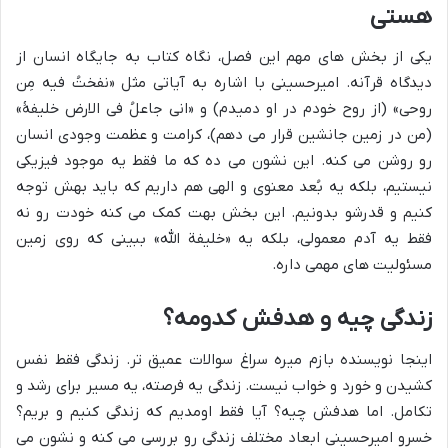
هستی
یکی از بخش های مهم این فصل، نگاه کتاب به جایگاه انسان از
دیدگاه قرآنه. امیرحسینی با اشاره به آیاتی مثل «نفختُ فیه مِن
روحی» (از روح خودم در او دمیدم) و «انی جاعلُ فی الارض خلیفۀ»
(من در زمین جانشین قرار می دهم)، کرامت و عظمت وجودی انسان
رو روشن می کنه. این نشون می ده که ما فقط یه موجود فیزیکی
نیستیم، بلکه یه بُعد معنوی و الهی هم داریم که باید بهش توجه
کنیم و قدرشو بدونیم. این بخش بهت کمک می کنه خودت رو نه
فقط یه آدم معمولی، بلکه یه «خلیفة الله» ببینی که روی زمین
مسئولیت های مهمی داره.
زندگی چیه و هدفش کدومه؟
اینجا نویسنده بازم میره سراغ سوالات عمیق تر. زندگی فقط نفس
کشیدن و خورد و خواب نیست. زندگی یه فرصته، یه مسیر برای رشد و
تکامل. اما هدفش چیه؟ آیا فقط اومدیم که زندگی کنیم و بریم؟
خسرو امیرحسینی ابعاد مختلف زندگی رو بررسی می کنه و نشون می