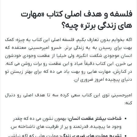
فلسفه و هدف اصلی کتاب «مهارت
های زندگی برتر» چیه؟
اگه بخوایم بدون تعارف بگیم، فلسفه اصلی این کتاب یه چیزه: کمک
بهت برای رسیدن به یه زندگی برتر. خسرو امیرحسینی معتقده که
انسان موجودی شگفت انگیزه، ولی خیلیا از عظمت وجودی خودشون
بی خبرن. این کتاب دقیقاً میاد و این عظمت رو برات روشن می کنه.
در کنارش، مهارت هایی رو بهت یاد می ده که برای بهتر زیستن تو
دنیای پیچیده امروز ضروری ان.
امیرحسینی توی این کتاب سعی کرده سه تا هدف اصلی رو دنبال
کنه:
شناخت بیشتر عظمت انسان:
بهمون نشون می ده که چقدر
وجود ما پیچیده، قدرتمند و پر از ظرفیت های ناشناخته س.
تشریح مهارت های ضروری زندگی:
مهارت هایی که اگه نباشن،