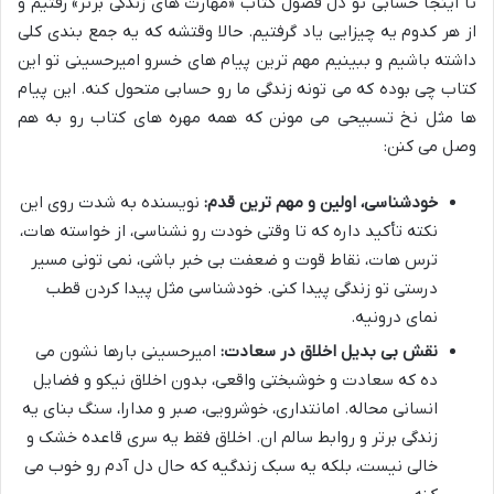
تا اینجا حسابی تو دل فصول کتاب «مهارت های زندگی برتر» رفتیم و
از هر کدوم یه چیزایی یاد گرفتیم. حالا وقتشه که یه جمع بندی کلی
داشته باشیم و ببینیم مهم ترین پیام های خسرو امیرحسینی تو این
کتاب چی بوده که می تونه زندگی ما رو حسابی متحول کنه. این پیام
ها مثل نخ تسبیحی می مونن که همه مهره های کتاب رو به هم
وصل می کنن:
خودشناسی، اولین و مهم ترین قدم:
نویسنده به شدت روی این
نکته تأکید داره که تا وقتی خودت رو نشناسی، از خواسته هات،
ترس هات، نقاط قوت و ضعفت بی خبر باشی، نمی تونی مسیر
درستی تو زندگی پیدا کنی. خودشناسی مثل پیدا کردن قطب
نمای درونیه.
نقش بی بدیل اخلاق در سعادت:
امیرحسینی بارها نشون می
ده که سعادت و خوشبختی واقعی، بدون اخلاق نیکو و فضایل
انسانی محاله. امانتداری، خوشرویی، صبر و مدارا، سنگ بنای یه
زندگی برتر و روابط سالم ان. اخلاق فقط یه سری قاعده خشک و
خالی نیست، بلکه یه سبک زندگیه که حال دل آدم رو خوب می