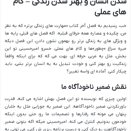
شدن انسان و بهتر شدن زندگی – گام
های عملی
خب، رسیدیم به فصل آخر کتاب «مهارت های زندگی برتر» که به نظر
من، چکیده و عصاره همه حرفای قبلیه. اگه فصل های قبلی، پایه ها
و ویژگی های یه زندگی برتر رو بهمون نشون دادن، این فصل دیگه
میره سراغ «چطور»ها و گام های عملی. خسرو امیرحسینی تو این
بخش، مثل یه مربی حرفه ای، بهت می گه که برای اینکه واقعاً
زندگیت رو بهتر کنی و خودت تبدیل به یه انسان برتر بشی، باید
چیکار کنی. آماده ای واسه تغییر؟
نقش ضمیر ناخودآگاه ما
اولین چیزی که نویسنده تو این فصل بهش اشاره می کنه، قدرت
باورنکردنی ضمیر ناخودآگاهه. این ضمیر یه جورایی مثل یه خلبان
پنهان می مونه که رفتارها و تصمیمات ما رو، حتی بدون اینکه
خودمون بدونیم، کنترل می کنه. امیرحسینی میگه اگه بتونی ضمیر
ناخودآگاهت رو درک کنی و درست برنامه ریزی ش کنی، می تونی به