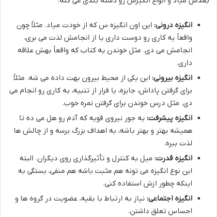
بعدش میاد و انواع انگیزش رو دسته بندی می کنه:
انگیزه درونی:
این اون انگیزه س که از خودت میاد. مثلاً چون
واقعاً یه کاری رو دوست داری یا از انجامش لذت می بری،
انجامش می دی. مثل خوندن یه کتاب که واقعاً بهش علاقه
داری.
انگیزه بیرونی:
این یکی از محیط بیرون بهت داده می شه. مثلاً
برای گرفتن پاداش، جایزه، یا فرار از تنبیه، یه کاری رو انجام می
دی. مثل درس خوندن برای گرفتن نمره خوب.
انگیزه پیشرفت:
یه جور نیروی قویه که آدم رو هل می ده تا
همیشه بهتر و بهتر باشه، به اهداف بزرگ برسه و از چالش ها
لذت ببره.
انگیزه قدرت:
میل به کنترل و تأثیرگذاری روی دیگران. البته
این نوع انگیزه می تونه هم مثبت باشه هم منفی، بستگی به
اینکه چطور ازش استفاده کنی.
انگیزه اجتماعی:
نیاز به ارتباط با بقیه، عضویت در گروه ها و
احساس تعلق داشتن.