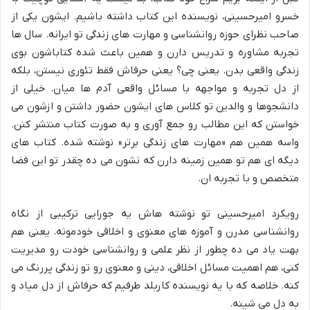
خسرو امیرحسینی، نویسنده این کتاب داشته باشیم. ایشون یکی از
صاحب نظرای حوزه روانشناسی و مهارت های زندگی تو ایرانه. سال ها
تجربه مشاوره و تدریس دارن و همین باعث شده کتاباشون بوی
زندگی واقعی بدن. یعنی چی؟ یعنی حرفاش فقط تئوری نیستن، بلکه
از دل تجربه و مواجهه با مسائل واقعی آدم ها میان. خیلی از
دانشجوها و والدین تو کلاس های ایشون حضور داشتن و ازشون می
خواستن که این مطالب رو جمع آوری و به صورت کتاب منتشر کنن.
واسه همین هم «مهارت های زندگی برتر» نوشته شده. کتاب های
دیگه ای هم تو همین زمینه دارن که نشون می ده چقدر تو این فضا
متخصص و با تجربه ان.
رویکرد امیرحسینی تو نوشته هاش یه جورایی ترکیبی از نگاه
روانشناسی مدرن و آموزه های معنوی و اخلاقی خودمونه. یعنی هم
بهت یاد می ده چطور از نظر علمی و روانشناسی خودت رو مدیریت
کنی، هم اهمیت مسائل اخلاقی، دینی و معنوی رو تو زندگی پررنگ می
کنه. خلاصه که با یه نویسنده کاربلد طرفیم که حرفاش از دل میاد و
به دل می شینه.