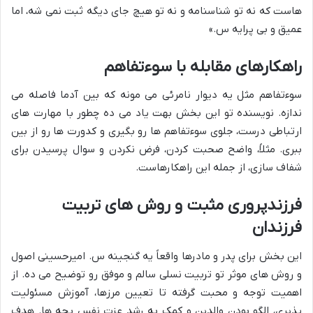
هاست که نه تو شناسنامه و نه تو هیچ جای دیگه ثبت نمی شه، اما
عمیق و بی پرایه س.»
راهکارهای مقابله با سوءتفاهم
سوءتفاهم مثل یه دیوار نامرئی می مونه که بین آدما فاصله می
ندازه. نویسنده تو این بخش بهت یاد می ده چطور با مهارت های
ارتباطی درست، جلوی سوءتفاهم ها رو بگیری و کدورت ها رو از بین
ببری. مثلاً، واضح صحبت کردن، فرض نکردن و سوال پرسیدن برای
شفاف سازی، از جمله این راهکارهاست.
فرزندپروری مثبت و روش های تربیت
فرزندان
این بخش برای پدر و مادرها واقعاً یه گنجینه س. امیرحسینی اصول
و روش های موثر تو تربیت نسلی سالم و موفق رو توضیح می ده. از
اهمیت توجه و محبت گرفته تا تعیین مرزها، آموزش مسئولیت
پذیری، الگو بودن والدین و کمک به رشد عزت نفس بچه ها. هدف