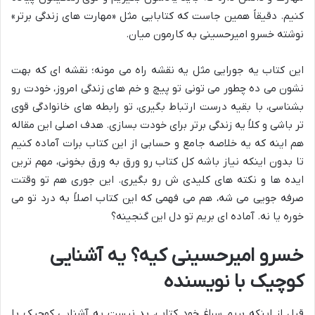
کنیم. دقیقاً همین جاست که کتابایی مثل «مهارت های زندگی برتر»
نوشته خسرو امیرحسینی به کارمون میان.
این کتاب یه جورایی مثل یه نقشه راه می مونه؛ نقشه ای که بهت
نشون می ده چطور می تونی تو پیچ و خم های زندگی امروز، خودت رو
بشناسی، با بقیه درست ارتباط بگیری، تو رابطه های خانوادگی قوی
تر باشی و کلاً یه زندگی برتر برای خودت بسازی. هدف اصلی این مقاله
هم اینه که یه خلاصه جامع و حسابی از این کتاب برات آماده کنیم
تا بدون اینکه نیاز باشه کل کتاب رو ورق به ورق بخونی، مهم ترین
ایده ها و نکته های کلیدی ش رو بگیری. این جوری هم تو وقتت
صرفه جویی می شه، هم می فهمی که این کتاب اصلاً به درد تو می
خوره یا نه. آماده ای بریم تو دل این گنجینه؟
خسرو امیرحسینی کیه؟ یه آشنایی
کوچیک با نویسنده
قبل از اینکه بریم سراغ خود کتاب، بد نیست یه آشنایی کوچیک با