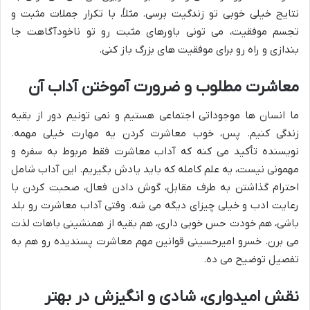
نتایج خیلی خوبی تو زندگیت برسی. مثلاً، با تکرار جملات مثبت و
تجسم موفقیت، می تونی باورهای مثبت رو تو ناخودآگاهت جا
بندازی و راه رو برای موفقیت های بزرگ باز کنی.
معاشرت مطلوب و ضرورت آموختن آداب آن
ما انسان ها موجوداتی اجتماعی هستیم و نمی تونیم دور از بقیه
زندگی کنیم. پس، خوب معاشرت کردن یه مهارت خیلی مهمه.
نویسنده تأکید می کنه که آداب معاشرت فقط مربوط به سفره و
مهمونی نیست، یه علم کامله که باید یادش بگیریم. این آداب شامل
احترام گذاشتن به طرف مقابل، گوش دادن فعال، صحبت کردن با
رعایت ادب و خیلی چیزای دیگه می شه. وقتی آداب معاشرت رو بلد
باشی، هم خودت حس خوبی داری، هم بقیه از همنشینی باهات لذت
می برن. خسرو امیرحسینی قوانین مهم معاشرت پسندیده رو هم به
تفصیل توضیح می ده.
نقش امیدواری، شادی و انگیزش در بهتر