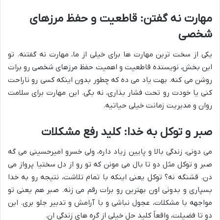
مهارت نه گفتن: قاطعیت و حفظ مرزهای
شخصی
یکی از سخت ترین مهارت ها برای خیلی از ما، مهارت نه گفتنه. تو
این بخش، نویسنده قاطعیت و اهمیت حفظ مرزهای شخصی رو برات
روشن می کنه. بهت یاد می ده که چطور بدون اینکه کسی رو ناراحت
کنی یا خودت رو تحت فشار بذاری، نه بگی. این مهارت برای سلامت
روان و مدیریت زمانت خیلی حیاتیه.
صبر و توکل به خدا: کلید رفع مشکلات
می دونی، زندگی بالا و پایین زیاد داره، ولی خسرو امیرحسینی می گه
صبر و توکل مثل دو تا بال می مونن که تو رو از دل سختیا پرواز می
دن. قشنگه نه؟ توکل یعنی اینکه با تمام تلاشت، نتیجه رو به خدا
بسپاری و بدونی اون بهترین رو برات رقم می زنه. صبر هم یعنی تو
مواجهه با مشکلات، عجول نباشی و با آرامش و تدبیر جلو بری. این
دو تا فضیلت، واقعاً کلید حل خیلی از گره های زندگی ان.