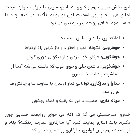
این بخش خیلی مهم و کاربردیه. امیرحسینی با جزئیات وارد مبحث
اخلاق می شه و روی اهمیت اون تو روابط تأکید می کنه. چند تا
صفت مهم اخلاقی رو هم زیر ذره بین می بره:
امانتداری:
پایه و اساس اعتماده.
خوشرویی:
نشونه ادب و احترام و باز کردن راه ارتباط.
خوشگویی:
حرفای خوب زدن و از بدگویی دوری کردن.
خوشخویی:
داشتن خلق و خوی خوب که باعث می شه آدما از
معاشرت باهات لذت ببرن.
مدارا و سازگاری:
توانایی کنار اومدن با تفاوت ها و چالش ها
تو روابط.
مردم داری:
اهمیت دادن به بقیه و کمک بهشون.
خسرو امیرحسینی می گه که اگه می خوای روابطت حسابی جون
بگیره، باید اینارو رعایت کنی. آیا سازگاری مهارت زندگیه؟ بله، و
نویسنده مهم ترین قوانین سازگاری رو هم بهت می گه.