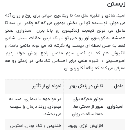
زیستن
امید، شادی و انگیزه مثل سه تا ویتامین حیاتی برای روح و روان آدم
می مونن. نویسنده تو این بخش بهمون می گه که چقدر این سه تا
عامل می تونن کیفیت زندگیمون رو بالا ببرن. امیدواری یعنی
همیشه یه کورسوی نور رو حتی تو تاریک ترین لحظات ببینی. شادی
فقط یه حس لحظه ای نیست، یه نگرشه که می تونه دائمی باشه. و
انگیزش هم که تو فصل سوم مفصل راجع بهش حرف زدیم.
امیرحسینی ۱۰ شیوه علمی برای احساس شادمانی در زندگی رو هم
معرفی می کنه که واقعاً کاربردی ان.
عامل
نقش در زندگی بهتر
نمونه ای از تأثیر
موتور محرکه برای
در مواجهه با بیماری، امید به
امیدواری
عبور از سختی ها،
بهبودی، روند درمان را سرعت
حفظ سلامت روان
می بخشد.
افزایش انرژی، بهبود
خندیدن و شاد بودن، استرس