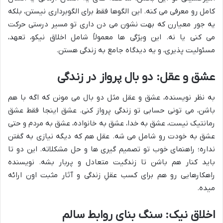
کامل رو معرفی می کنه. این الگوها فقط برای الگوبرداری نیستن، بلکه
یه جور معیارن که بهت نشون می دن داری تو مسیر درستی حرکت
می کنی یا نه. این ویژگی ها معمولاً شامل اخلاق نیکو، تعهد،
مسئولیت پذیری، و یه دیدگاه جامع به زندگی هستن.
عشق و عقل: دو بال پرواز در زندگی
به نظر نویسنده، عشق و عقل مثل دو بال می مونن که اگه با هم
باشن، می تونی حسابی تو زندگی پرواز کنی. عشق اینجا فقط عشق
رمانتیک نیست، عشق به خدا، عشق به خانواده، عشق به مردم و حتی
عشق به خودت رو شامل می شه. عقل هم که دیگه نیازی به گفتن
نداره؛ راهنمای خوب تو تصمیم گیری ها و حل مشکلاته. این دو تا
باید کنار هم باشن تا زندگیت متعادل و پربار بشه. نویسنده
راهکارهایی رو هم برای کسب عقلِ زندگی و آثار مثبت اون ارائه
میده.
اخلاق نیک: سنگ بنای روابط سالم