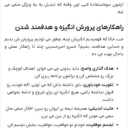
ازشون سوءاستفاده کنی، اون وقته که تبدیل به یه ویژگی منفی می
شه.
راهکارهای پرورش انگیزه و هدفمند شدن
خب، حالا که فهمیدیم انگیزش چیه، چطور می تونیم پرورش ش بدیم
و حسابی هدفمند بشیم؟ خسرو امیرحسینی چند تا راهکار عملی و
باحال بهت می ده:
هدف گذاری واضح:
باید بدونی چی می خوای. اهداف کوچک و
بزرگ رو مشخص کن و براشون برنامه ریزی کن.
تقویت خودباوری:
باور داشته باش که می تونی. اگه خودت رو
قبول نداشته باشی، هیچ انگیزه ای برای شروع و ادامه نخواهی
داشت.
مثبت اندیشی:
همیشه نیمه پر لیوان رو ببین. افکار منفی مثل
سمی می مونن که انگیزه رو از بین می برن.
تجسم موفقیت:
خودتو تو موقعیت موفقیت بخش تجسم کن.