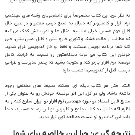
مهندسی نرم افزار رو از پایه یاد بگیرن یا دانششون رو تکمیل کنن.
به نظر من، این کتاب مخصوصاً برای دانشجویان رشته های مهندسی
نرم افزار و کامپیوتر که دنبال یه منبع درسی معتبر و در عین حال
قابل فهم هستن، خیلی مناسبه. مثال ها و تمریناتش کمک می کنه
که مطالب از حالت خشک و تئوری خارج بشن و قابل لمس بشن. حتی
اگه شما برنامه نویس هستید و فقط تو فاز کدنویسی غرق شدید،
خوندن این کتاب می تونه دیدگاهتون رو نسبت به فرایند کامل
توسعه نرم افزار بازتر کنه و متوجه بشید که چقدر مدیریت و طراحی
درست، قبل از کدنویسی، اهمیت داره.
البته، مثل هر کتاب دیگه ای، ممکنه سلیقه های مختلفی وجود
داشته باشه. ولی در کل، این اثر تونسته خودش رو به عنوان یکی از
منابع قابل اعتماد تو حوزه
مهندسی نرم افزار
تو ایران مطرح کنه و به
نظرم اگه دنبال یه کتاب جامع و کاربردی تو این زمینه هستید، حتماً
باید این کتاب رو تو لیست مطالعه تون قرار بدید.
نتیجه گیری: چرا این خلاصه برای شما