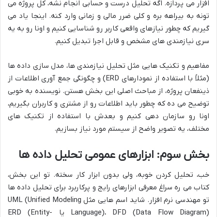
افزار می پردازه. اگه تحلیل درست و حسابی انجام نشه، کل پروژه می
تونه به بیراهه بره و کلی ضرر مالی و زمانی وارد کنه. اینجا یاد می
گیریم که چطور نیازهای واقعی کاربر رو شناسایی کنیم و اونا رو به یه
سری نیازمندی های مشخص و قابل اجرا تبدیل کنیم.
مفاهیم و تکنیک هایی مثل تحلیل نیازمندی ها، مدل سازی داده ها
(مثلاً با استفاده از نمودارهای ERD) و چگونگی جمع آوری اطلاعات از
ذینفعان پروژه، از مباحث اصلی این بخش هستن. نویسنده به خوبی
توضیح می ده که چطور باید اطلاعات رو از مشتری و کاربران بگیریم،
اونا رو سازمان دهی کنیم و بعدش با استفاده از تکنیک های
مختلف، یه تصویر واضح از سیستم مورد نیاز بسازیم.
بخش سوم: ابزارهای عمومی تحلیل داده ها
خب، تحلیل کردن خوبه، ولی بدون ابزار کار سخته. تو این بخش،
کتاب می ره سراغ معرفی ابزارهای رایج و پرکاربرد برای تحلیل داده ها
تو مهندسی نرم افزار. شاید اسم هایی مثل UML (Unified Modeling
Language)، DFD (Data Flow Diagram) یا ERD (Entity-