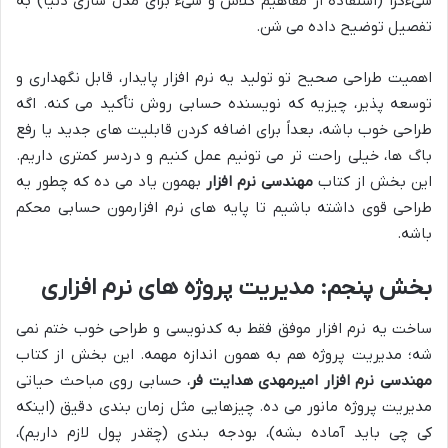
شیءگرا (استفاده از مفاهیم کلاس و شیء برای مدل سازی دنیا) به
تفصیل توضیح داده می شن.
اهمیت طراحی صحیح تو تولید یه نرم افزار پایدار، قابل نگهداری و
توسعه پذیر، چیزیه که نویسنده حسابی روش تأکید می کنه. اگه
طراحی خوب باشه، بعداً برای اضافه کردن قابلیت های جدید یا رفع
باگ ها، خیلی راحت تر می تونیم عمل کنیم و دردسر کمتری داریم.
این بخش از کتاب
مهندسی نرم افزار
بهمون یاد می ده که چطور یه
طراحی قوی داشته باشیم تا پایه های نرم افزارمون حسابی محکم
باشه.
بخش پنجم: مدیریت پروژه های نرم افزاری
ساخت یه نرم افزار موفق فقط به کدنویسی و طراحی خوب ختم نمی
شه؛ مدیریت پروژه هم به همون اندازه مهمه. این بخش از کتاب
مهندسی نرم افزار امیرمهدی هدایت فر
، حسابی روی مباحث حیاتی
مدیریت پروژه مانور می ده. چیزهایی مثل زمان بندی دقیق (اینکه
کی چی باید آماده بشه)، بودجه بندی (چقدر پول لازم داریم)،