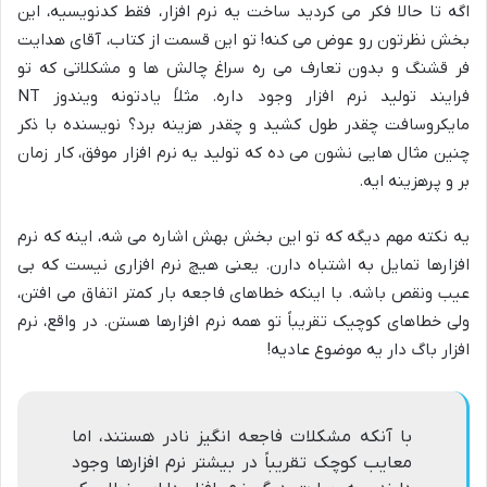
اگه تا حالا فکر می کردید ساخت یه نرم افزار، فقط کدنویسیه، این
بخش نظرتون رو عوض می کنه! تو این قسمت از کتاب، آقای هدایت
فر قشنگ و بدون تعارف می ره سراغ چالش ها و مشکلاتی که تو
فرایند تولید نرم افزار وجود داره. مثلاً یادتونه ویندوز NT
مایکروسافت چقدر طول کشید و چقدر هزینه برد؟ نویسنده با ذکر
چنین مثال هایی نشون می ده که تولید یه نرم افزار موفق، کار زمان
بر و پرهزینه ایه.
یه نکته مهم دیگه که تو این بخش بهش اشاره می شه، اینه که نرم
افزارها تمایل به اشتباه دارن. یعنی هیچ نرم افزاری نیست که بی
عیب ونقص باشه. با اینکه خطاهای فاجعه بار کمتر اتفاق می افتن،
ولی خطاهای کوچیک تقریباً تو همه نرم افزارها هستن. در واقع، نرم
افزار باگ دار یه موضوع عادیه!
با آنکه مشکلات فاجعه انگیز نادر هستند، اما
معایب کوچک تقریباً در بیشتر نرم افزارها وجود