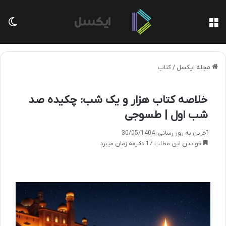
منو
تغی
مجله ایکسل
/
کتاب
خلاصه کتاب هزار و یک شب: چکیده صد
شب اول | طسوجی
آخرین به روز رسانی: 30/05/1404
خواندن این مطلب 17 دقیقه زمان میبرد