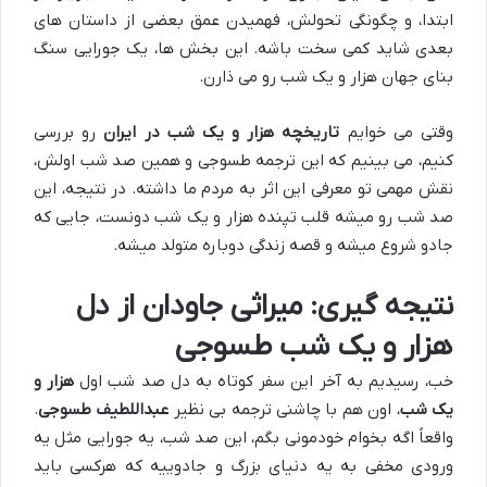
ابتدا، و چگونگی تحولش، فهمیدن عمق بعضی از داستان های
بعدی شاید کمی سخت باشه. این بخش ها، یک جورایی سنگ
بنای جهان هزار و یک شب رو می ذارن.
وقتی می خوایم
تاریخچه هزار و یک شب در ایران
رو بررسی
کنیم، می بینیم که این ترجمه طسوجی و همین صد شب اولش،
نقش مهمی تو معرفی این اثر به مردم ما داشته. در نتیجه، این
صد شب رو میشه قلب تپنده هزار و یک شب دونست، جایی که
جادو شروع میشه و قصه زندگی دوباره متولد میشه.
نتیجه گیری: میراثی جاودان از دل
هزار و یک شب طسوجی
خب، رسیدیم به آخر این سفر کوتاه به دل صد شب اول
هزار و
یک شب
، اون هم با چاشنی ترجمه بی نظیر
عبداللطیف طسوجی
.
واقعاً اگه بخوام خودمونی بگم، این صد شب، یه جورایی مثل یه
ورودی مخفی به یه دنیای بزرگ و جادوییه که هرکسی باید