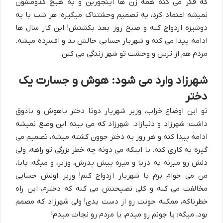
که فکر می کنه همه زن ها اینجورین و به هیچ کدومشون
نمیشه اعتماد کرد، یه تصمیم وحشتناک میگیره: هر شب با یه
دوشیزه ازدواج کنه و صبح روز بعد بکشتش! این کار سال ها
ادامه پیدا می کنه و شهریار حسابی حالش بد و افسرده میشه.
مردم هم از ترس و وحشت تو شهر زندگی می کنن.
شهرزاد وارد می شود: هوش و جسارت یک
دختر
تو این اوضاع خراب، وزیر شهریار دوتا دختر باهوش و باذوق
داشت: شهرزاد و دنیازاد. شهرزاد که می بینه این وضع نمیشه
ادامه پیدا کنه و هر روز یه دختر جوون کشته میشه، تصمیم می
گیره یه کاری کنه. با اینکه می دونه چه خطر بزرگی تو راهه، ولی
دلش رو میزنه به دریا و میره پیش پدرش، وزیر، و میگه: بابا،
من می خوام برم با شهریار ازدواج کنم! وزیر اولش حسابی
مخالفت می کنه و کلی نصیحتش می کنه که دخترم، این راه
خطرناکه، ممکنه جونت رو از دست بدی! ولی شهرزاد که مصمم
بود، میگه: یا جونم رو میدم، یا مردم رو نجات میدم!