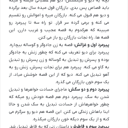
بچه یه دیو و میکشتش! دیو هم عصبانی میشه و میگه
باید قصاص پس بدی. بازرگان قول میده سال بعد برگرده
و دیو هم قبول می کنه. بازرگان میره و اموالش رو تقسیم
می کنه و برمی گرده سر قرار. تو راه سه تا پیرمرد رو
میبینه که هرکدوم یه قصه عجیب و غریب دارن. این
قصه ها، راه نجات بازرگان رو باز می کنن.
پیرمرد اول و غزالش:
قصه یه زن جادوگر و گوساله بیچاره.
پیرمرد برای دیو تعریف می کنه که چطور زنش یه جادوگر
بوده و پسرش رو تبدیل به گوساله و زن پسرش رو تبدیل
به گاو می کنه. پیرمرد هم برای نجات پسرش، زنش رو به
آهو تبدیل می کنه. دیو که از این قصه خوشش میاد، از
یک سوم خون بازرگان می گذره.
پیرمرد دوم و دو سگش:
ماجرای حسادت خواهرها و تبدیل
شدن به سگ. پیرمرد دوم هم قصه خودش رو میگه که
چطور خواهرهاش از حسادت تبدیل به سگ شدن و حالا
اینا باهاش زندگی می کنن. این قصه هم دیو رو سرگرم می
کنه و از یک سوم دیگه خون بازرگان میگذره.
پیرمرد سوم و قاطرش:
داستان زنی که به قاطر تبدیل شد.