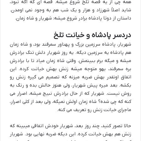
همه چی از یه قصه تلخ شروع میشه. قصه ای که اگه نبود،
شاید اصلاً شهرزاد و هزار و یک شب هم به وجود نمی اومدن.
داستان از دوتا پادشاه برادر شروع میشه: شهریار و شاه زمان.
دردسر پادشاه و خیانت تلخ
شهریار، پادشاه سرزمین بزرگ و پهناور سمرقند بود، و شاه زمان
هم پادشاه یه سرزمین دیگه. یه روز شهریار دلش تنگ برادرش
میشه و میگه برم ببینمش. وقتی شاه زمان میاد تا با برادرش
بره سمرقند، یهو متوجه میشه زنش بهش خیانت کرده. این
اتفاق اونقدر بهش ضربه میزنه که تصمیم می گیره زنش رو
بکشه. بعد میره پیش شهریار، ولی هنوز حالش بده و رنگ به
روش نیست. شهریار که از حال برادرش نبیج میشه، اصرار می
کنه که چی شده؟ شاه زمان اولش نمیگه، ولی بعد از کلی اصرار،
ماجرای خیانت زنش رو تعریف می کنه.
حالا تصور کنید، چند روز بعد، شهریار خودش اتفاقی میبینه که
زنش هم بهش خیانت کرده. این دیگه ضربه نهایی بود. شهریار