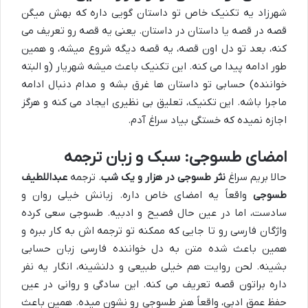
شهرزاد یه تکنیک خاص تو داستان گویی داره که بهش میگن
قصه در قصه یا داستان در داستان. یعنی یه قصه رو تعریف می
کنه، بعد تو دل اون قصه، یه قصه دیگه شروع میشه، و همین
طور ادامه پیدا می کنه. این تکنیک باعث میشه شهریار (و البته
خواننده) حسابی تو داستان ها غرق بشه و مدام دنبال ادامه
ماجرا باشه. این تکنیک، تعلیق بی نظیری ایجاد می کنه و هرگز
اجازه نمیده که خستگی بیاد سراغ آدم.
امضای طسوجی: سبک و زبان ترجمه
حالا بریم سراغ
نثر طسوجی در هزار و یک شب
. ترجمه
عبداللطیف
طسوجی
واقعاً یه امضای خاص داره. زبانش خیلی روان و
سادست، اما در عین حال فصیح و ادبیه. طسوجی سعی کرده
واژگان فارسی رو تا جایی که ممکنه تو ترجمه اش به کار ببره و
همین باعث شده متن به دل خواننده فارسی زبان حسابی
بشینه. لحن روایت هم خیلی طبیعی و دلنشینه، انگار یه نفر
داره براتون قصه تعریف می کنه. این سادگی و روانی در عین
حفظ عمق ادبی، واقعاً هنر طسوجی رو نشون میده. همین باعث