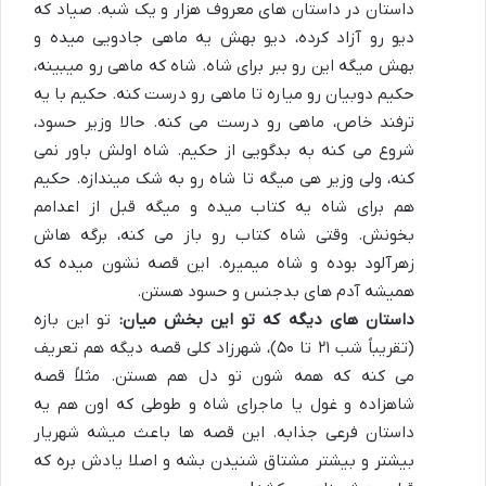
داستان در داستان های معروف هزار و یک شبه. صیاد که
دیو رو آزاد کرده، دیو بهش یه ماهی جادویی میده و
بهش میگه این رو ببر برای شاه. شاه که ماهی رو میبینه،
حکیم دوبیان رو میاره تا ماهی رو درست کنه. حکیم با یه
ترفند خاص، ماهی رو درست می کنه. حالا وزیر حسود،
شروع می کنه به بدگویی از حکیم. شاه اولش باور نمی
کنه، ولی وزیر هی میگه تا شاه رو به شک میندازه. حکیم
هم برای شاه یه کتاب میده و میگه قبل از اعدامم
بخونش. وقتی شاه کتاب رو باز می کنه، برگه هاش
زهرآلود بوده و شاه میمیره. این قصه نشون میده که
همیشه آدم های بدجنس و حسود هستن.
داستان های دیگه که تو این بخش میان:
تو این بازه
(تقریباً شب ۲۱ تا ۵۰)، شهرزاد کلی قصه دیگه هم تعریف
می کنه که همه شون تو دل هم هستن. مثلاً قصه
شاهزاده و غول یا ماجرای شاه و طوطی که اون هم یه
داستان فرعی جذابه. این قصه ها باعث میشه شهریار
بیشتر و بیشتر مشتاق شنیدن بشه و اصلا یادش بره که