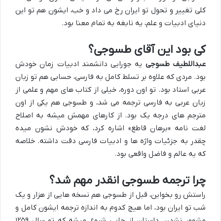
کلی تغییر و تحول تو ایران رخ می داد و خب، ایشون هم تو این
دنیای ادبیات و علم، یه نابغه به تمام معنا بود.
کی بود این آقای طسوجی؟
عبداللطیف طسوجی
یه جورایی دانشمند ادبیات زمان خودش
بود. مردی که علاوه بر تسلط کامل به فارسی، حسابی هم تو زبان
عربی استاد بود. تو اون دوره، خیلی از کتاب های مهم و علمی از
زبان عربی به فارسی ترجمه می شد، و طسوجی هم یکی از اون
مترجم های درجه یک بود. از کارهای مهمش میشه به اصلاح
لغت نامه «برهان قاطع» اشاره کرد، که خودش نشون میده
چقدر به جزئیات واژه ها و ادبیات فارسی دقت داشته. خلاصه
که یه عالم و فاضل واقعی بود.
چرا ترجمه طسوجی انقدر مهم شد؟
راستش رو بخواین، قبل از طسوجی هم نسخه هایی از هزار و یک
شب تو ایران بود، اما هیچ کدوم به اندازه ترجمه ایشون کامل و
مشهور نشدن. داستان از جایی شروع میشه که تو سال ۱۲۵۹