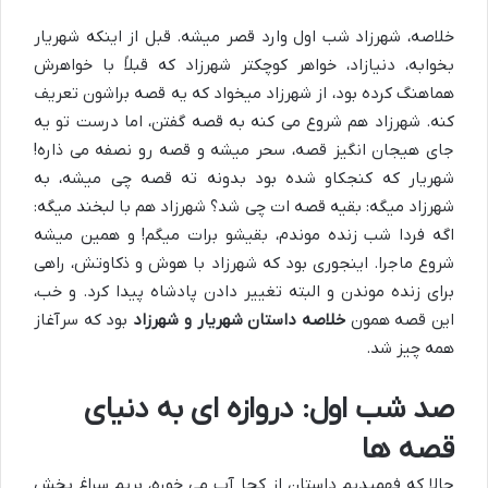
خلاصه، شهرزاد شب اول وارد قصر میشه. قبل از اینکه شهریار
بخوابه، دنیازاد، خواهر کوچکتر شهرزاد که قبلاً با خواهرش
هماهنگ کرده بود، از شهرزاد میخواد که یه قصه براشون تعریف
کنه. شهرزاد هم شروع می کنه به قصه گفتن، اما درست تو یه
جای هیجان انگیز قصه، سحر میشه و قصه رو نصفه می ذاره!
شهریار که کنجکاو شده بود بدونه ته قصه چی میشه، به
شهرزاد میگه: بقیه قصه ات چی شد؟ شهرزاد هم با لبخند میگه:
اگه فردا شب زنده موندم، بقیشو برات میگم! و همین میشه
شروع ماجرا. اینجوری بود که شهرزاد با هوش و ذکاوتش، راهی
برای زنده موندن و البته تغییر دادن پادشاه پیدا کرد. و خب،
این قصه همون
خلاصه داستان شهریار و شهرزاد
بود که سرآغاز
همه چیز شد.
صد شب اول: دروازه ای به دنیای
قصه ها
حالا که فهمیدیم داستان از کجا آب می خوره، بریم سراغ بخش