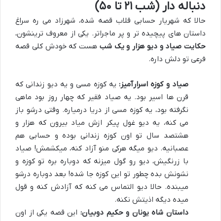
دنباله دار (شب ۲۱ تا ۵۰)
حالا که شهریار حسابی قلاب قصه شده، شهرزاد می ره سراغ
داستان های پیچیده تر و پر ماجراتر. یکی از معروف ترینشون،
حکایت صیاد و دیو هزار و یک شب
هست که خودش کلی قصه
فرعی تو دلش داره.
صیاد و کوزه اسرارآمیز:
یه کوزه مسی و یه دیو زندانی که
قرن ها اسیر بود. یه صیاد فقیر که چهار روز بود ماهی
نگرفته بود، یه کوزه مسی از دریا درمیاره. وقتی درشو باز
می کنه، یه دیو غول پیکر ازش میاد بیرون که هزار و
هشتصد سال تو اون کوزه زندانی بوده و حسابی هم
عصبانیه. دیو میگه هرکی منو آزاد کنه، میکشمش! صیاد
با زرنگیش، دیو رو گول میزنه که دوباره بره تو کوزه و
نشونش بده چطور تو این کوزه جا شده! بعد دوباره درشو
میبنده. حالا دیو التماس می کنه که آزادش کنه و قول
میده دیگه اذیتش نکنه.
داستان شاه یونان و حکیم دوبیان:
این قصه یکی از اون