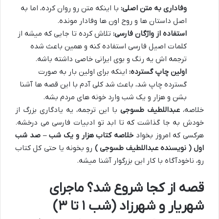
وفاداری به متن اصلی:
با اینکه متن رو روان کرده، اما به
اصل داستان ها و روح اون ها وفادار مونده.
استفاده از واژگان فارسی:
تلاش کرده تا جایی که میشه از
کلمات اصیل فارسی استفاده کنه و همین باعث شده
ترجمه اش یه رنگ و بوی ایرانی خاصی داشته باشه.
اولین چاپ گسترده:
اینکه برای اولین بار به صورت
گسترده چاپ شد، باعث شد کلی آدم با این قصه ها آشنا
بشن و هزار و یک شب وارد خونه های مردم بشه.
خلاصه،
عبداللطیف طسوجی
با این ترجمه، یه یادگاری بزرگ از
خودش به جا گذاشت که تا ابد تو ادبیات فارسی می درخشه.
هرکسی که امروز بخواد
خلاصه کتاب هزار و یک شب – صد شب
اول ( نویسنده عبداللطیف طسوجی )
رو بخونه یا حتی کل کتاب
رو، ناخودآگاه با کار این بزرگوار آشنا میشه.
قصه از کجا شروع شد؟ ماجرای
شهریار و شهرزاد (شب ۱ تا ۳)