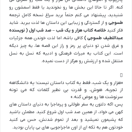
کنه. اگر تا حالا این بخش ها رو نخوندید یا فقط اسمشون رو
شنیدید، پیشنهاد می کنم حتماً برید سراغ نسخه کامل ترجمه
طسوجی
و از گستردگی و زیبایی این داستان ها لذت ببرید. شاید
فکر کنید
خلاصه کتاب هزار و یک شب – صد شب اول ( نویسنده
عبداللطیف طسوجی )
کافی باشه، اما لذت خوندن همه جزئیات
و غرق شدن تو دنیای پر رمز و راز این قصه ها، یه چیز دیگه
است. این کتاب یه میراث فرهنگی و ادبیه که نسل به نسل
منتقل شده و ارزشش رو هرگز از دست نمیده.
«هزار و یک شب، فقط یه کتاب داستان نیست؛ یه دانشگاهه
از تجربه، هوش، و قدرت بی نظیر کلمات که می تونه
سرنوشت ها رو عوض کنه.»
پس، اگه دلتون یه سفر طولانی و پرماجرا به دنیای داستان های
کهن می خواد، از همین صد شب اول شروع کنید. مطمئن باشید
که پشیمون نمیشید و بعد از تموم شدنش، حس می کنید
خودتون هم یه تکه ای از اون ماجراجویی های بی پایان بودید.