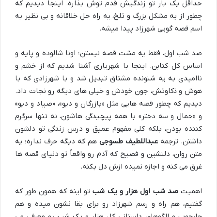
حداقل یک بار تو زندگیش قدم توش بذاره. اینجا دیدیم که
چطور از یه مشکل بزرگ و تلخ، یه راه حل خلاقانه و بی نظیر به
اسم قصه گویی شهرزاد پیدا میشه.
صد شب اول، فقط یه مشت قصه نیستن؛ اونا شالوده و پایه و
اساس کل کتابن. اینجا با شهریاری آشنا شدیم که از خشم و
ناامیدی به یه شنونده مشتاق تبدیل شد و با شهرزادی که با
هوش و ذکاوتش، جون خودش و خیلی های دیگه رو نجات داد.
دیدیم که چطور قصه هایی مثل «بازرگان و دیو»، «صیاد و دیو»
و «حمال و سه دختر» با همه پیچیدگی هاشون، نه تنها سرگرم
کننده بودن، بلکه کلی مفهوم عمیق و درس زندگی تو دلشون
داشتن. ترجمه
عبداللطیف طسوجی
هم که دیگه حرف نداره؛ یه
متن روان، دلنشین و فصیح که آدم رو واقعاً تو دنیای قصه ها
غرق می کنه و اجازه نمیده ازش دل بکنه.
اهمیت
صد شب اول هزار و یک شب
تو اینه که همون طور که
گفتیم، هم راه و رسم شهرزاد رو برای بقا نشون میده و هم
چارچوب و الگوهای داستانی کل هزار و یک شب رو معرفی می