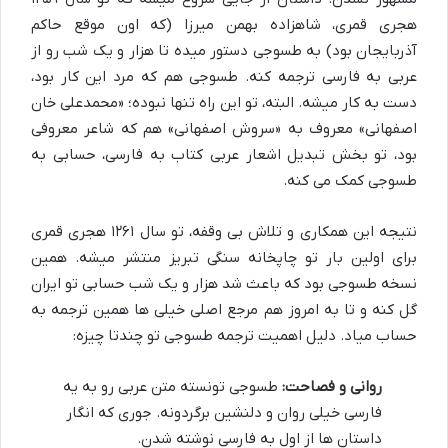
هجری قمری، شاهزاده بهمن میرزا (که اون موقع حاکم
آذربایجان بود) به طسوجی دستور میده تا هزار و یک شب رو از
عربی به فارسی ترجمه کنه. طسوجی هم که مرد این کار بود،
دست به کار میشه. البته، تو این راه تنها نبوده؛ «محمدعلی خان
اصفهانی» معروف به «سروش اصفهانی» هم که شاعر معروفی
بود، تو بخش تبدیل اشعار عربی کتاب به فارسی، حسابی به
طسوجی کمک می کنه.
نتیجه این همکاری و تلاش بی وقفه، تو سال ۱۲۶۱ هجری قمری
برای اولین بار تو چاپخانه سنگی تبریز منتشر میشه. همین
نسخه طسوجی بود که باعث شد هزار و یک شب حسابی تو ایران
گل کنه و تا به امروز هم مرجع اصلی خیلی ها همین ترجمه به
حساب میاد. دلیل اهمیت ترجمه طسوجی تو چندتا چیزه:
روانی و فصاحت:
طسوجی تونسته متن عربی رو به یه
فارسی خیلی روان و دلنشین برگردونه. جوری که انگار
داستان ها از اول به فارسی نوشته شدن.