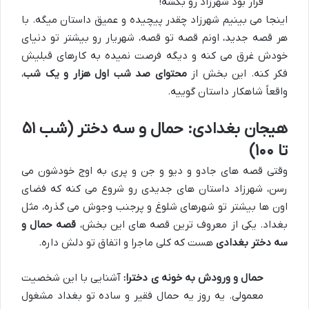
قرار بود شهرزاد رو بکشه!
اینجا می بینیم شهرزاد چقدر پیچیده و عمیق داستان میگه. با
هر قصه جدید، اونم قصه تو قصه، شهریار رو بیشتر تو دنیای
خودش غرق می کنه و دیگه فرصت نمیده به کارهای قبلیش
فکر کنه. این بخش از
محتوای صد شب اول هزار و یک شب
،
واقعاً شاهکار داستان گوییه.
هیجان بغدادی: حمال و سه دختر (شب ۵۱
تا ۱۰۰)
وقتی قصه های جادو و دیو و جن و پری به اوج خودشون می
رسن، شهرزاد داستان های جدیدی رو شروع می کنه که فضای
اون ها بیشتر تو شهرهای شلوغ و پرجنب وجوش می گذره، مثل
بغداد. یکی از معروف ترین قصه های این بخش،
قصه حمال و
سه دختر بغدادی
هست که کلی ماجرا و اتفاق تو دلش داره.
حمال و ورودش به خونه ی دخترا:
آشنایی با این شخصیت
معمولی. یه روز یه حمال فقیر و ساده تو بغداد مشغول