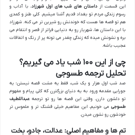
این قسمت از
داستان های شب های اول شهرزاد
، با آداب و
رسوم زندگی مردم تو بغداد قدیم آشنا میشیم. کلی طنز و کمدی
هم تو قصه ها هست که خوندنش رو شیرین تر می کنه. شهرزاد
با این داستان ها، شهریار رو به دنیایی فراتر از قصر و انتقام می
بره و نشونش میده که زندگی چقدر می تونه پر از رنگ و اتفاقات
عجیب باشه.
چی از این ۱۰۰ شب یاد می گیریم؟
تحلیل ترجمه طسوجی
صد شب اول هزار و یک شب، فقط یه مشت قصه نیستن؛ یه
جورایی مقدمه ورود به یه دنیای بزرگترن که کلی پیام و مفهوم
تو دلشون دارن. وقتی این قصه ها رو تو ترجمه
عبداللطیف
طسوجی
می خونیم، این مفاهیم خیلی قشنگ تر و ملموس تر
خودشون رو نشون میدن.
تم ها و مفاهیم اصلی: عدالت، جادو، بخت