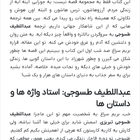
این کتاب فقط یه مجموعه قصه نیست؛ یه جورایی آینه ایه از
زندگی مردم، آرزوهاشون، ترس هاشون و البته اون هوش و
ذکاوتی که همیشه راه نجات رو پیدا می کنه. بین همه ترجمه
هایی که از این شاهکار جهانی داریم، ترجمه
عبداللطیف
طسوجی
یه سروگردن بالاتره و واقعاً چیز دیگه ایه. یه متن روان
و دلنشین که آدم رو غرق خودش می کنه. تو این مقاله، قراره
بریم سراغ صد شب اول این کتاب و ببینیم این قصه ها چطور
شکل می گیرن و چطور شهرزاد با این داستان گویی ها، زندگی
خودش و خیلی های دیگه رو نجات میده. خلاصه، آماده بشید
برای یه سفر جذاب به دنیای داستان های هزار و یک شب!
عبداللطیف طسوجی: استاد واژه ها و
داستان ها
خب، بریم سراغ یه شخصیت مهم تو این ماجرا:
عبداللطیف
طسوجی تبریزی
. اسمش شاید برای خیلی ها آشنا نباشه، ولی
کارش یه کاریه کارستون که هرچی از اهمیتش بگیم کم گفتیم.
طسوجی تو دوره قاجار زندگی می کرده، یعنی همون موقعی که