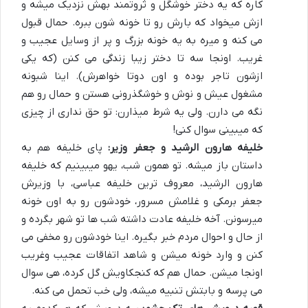
کاره که یه دختر خوشگل و ثروتمند بهش نزدیک میشه و
ازش میخواد که بارش رو تا خونه شون ببره. حمال قبول
می کنه و میره به یه خونه بزرگ و پر از وسایل عجیب و
غریب. اونجا سه تا دختر زیبا زندگی می کنن (که یکی
ازشون تاجر بوده و اون دوتا خواهرش). اینا شبونه
مشغول عیش و نوش و خوشگذرونی هستن و حمال رو هم
نگه می دارن. ولی یه شرط میذارن: تو حق نداری از چیزی
که میبینی سوال کنی!
خلیفه هارون الرشید و جعفر وزیر:
پای خلیفه هم به
داستان باز میشه. تو همون شب، یهو میبینیم که خلیفه
هارون الرشید، معروف ترین خلیفه عباسی، با وزیرش
جعفر برمکی و غلامش مسرور، خودشون رو به اون خونه
میرسونن. آخه خلیفه عادت داشته شب ها تو شهر بگرده و
از حال و احوال مردم خبر بگیره. اینا خودشون رو مخفی می
کنن و وارد خونه میشن و شاهد اتفاقات عجیب وغریب
اونجا میشن. حمال هم که کنجکاویش گل کرده، هی سوال
می پرسه و بابتش تنبیه میشه، ولی خب تحمل می کنه.