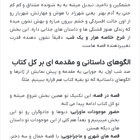
خشمگین و ناامید، تبدیل میشه به یه شنونده مشتاق و کم کم
حتی یه آدم بهتر. یعنی شهرزاد با هوش و مهارتش، شهریار رو
از اون حالت افسردگی و خشم بیرون میاره و بهش نشون میده
که زندگی هنوز قشنگی ها و داستان های جذابی داره. این بخش
از
شرح خلاصه هزار و یک شب
، دقیقاً نشون دهنده قدرت
تغییردهنده قصه هاست.
الگوهای داستانی و مقدمه ای بر کل کتاب
صد شب اول، یه جورایی یه مقدمه و پیش نمایش از ژانرها و
الگوهای داستانیه که تو بقیه کتاب هم قراره ببینیم. مثلاً:
قصه در قصه:
این تکنیک تو همین بخش شروع میشه و
تو کل کتاب ادامه پیدا می کنه.
حضور موجودات ماورایی:
دیوها و جادوگران رو تو این
بخش میبینیم و بعداً هم کلی از این موجودات تو داستان
های دیگه هستن.
قصه های شهری و ماجراجویی:
با قصه حمال و سه دختر،