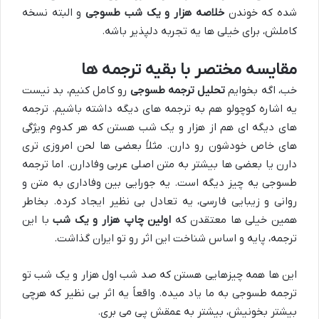
شده که خوندن
خلاصه هزار و یک شب طسوجی
و البته نسخه
کاملش، برای خیلی ها یه تجربه دلپذیر باشه.
مقایسه مختصر با بقیه ترجمه ها
خب، اگه بخوایم
تحلیل ترجمه طسوجی
رو کامل کنیم، بد نیست
یه اشاره کوچولو هم به ترجمه های دیگه داشته باشیم. ترجمه
های دیگه ای هم از هزار و یک شب هستن که هر کدوم ویژگی
های خاص خودشون رو دارن. مثلاً بعضی ها لحن امروزی تری
دارن یا بعضی ها بیشتر به متن اصلی عربی وفادارن. اما ترجمه
طسوجی یه چیز دیگه است. یه جورایی بین وفاداری به متن و
روانی و زیبایی فارسی، یه تعادل بی نظیر ایجاد کرده. بخاطر
همین خیلی ها معتقدن که
اولین چاپ هزار و یک شب
با این
ترجمه، پایه و اساس شناخت این اثر رو تو ایران گذاشت.
این ها همه چیزهایی هستن که صد شب اول هزار و یک شب تو
ترجمه طسوجی به ما یاد میده. واقعاً یه اثر بی نظیر که هرچی
بیشتر بخونیش، بیشتر به عمقش پی می بری.