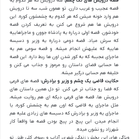
قصه درویش های تک چشم:
سه درویش که هر کدوم یه
قصه عجیب و غریب دارن. تو همون شب، سه تا درویش
هم وارد خونه میشن که هر کدوم یه چشمشون کوره. این
درویش ها هم شروع می کنن به تعریف کردن قصه
خودشون. قصه اولی درباره یه پادشاه جوون و ماجراهاییه
که سرش میاد. قصه دومی درباره یه وزیر و دسیسه
هاییه که علیهش انجام میشه. و قصه سومی هم یه
ماجرای عجیبه که به کور شدن اون ها ربط داره. این قصه
ها حسابی فضای داستان رو مرموز و جذاب می کنن و
خلیفه هم حسابی درگیر میشه.
حکایت قاضی یک چشم و وزیر و برادرش:
قصه های فرعی
که فضا رو جذاب تر می کنن. تو دل همین داستان های
درویش ها، قصه های فرعی دیگه ای هم روایت میشه،
مثل ماجرای یه قاضی که اون هم یه چشمش کوره، یا
ماجرای یه وزیر و برادرش که دسیسه های زیادی علیه هم
انجام میدن. این پیچ در پیچ بودن قصه ها واقعاً کار
شهرزاد رو نشون میده.
ویژگی های این بخش: زندگی شهری، آداب و رسوم، کلی طنز. تو