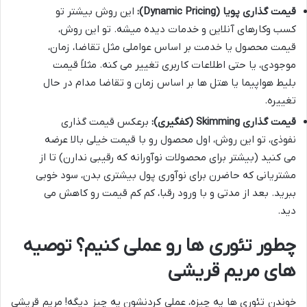
قیمت گذاری پویا (Dynamic Pricing):
این روش بیشتر تو
کسب وکارهای آنلاین و خدمات دیده میشه. تو این روش،
قیمت محصول یا خدمت بر اساس عواملی مثل تقاضا، زمان،
موجودی، یا حتی اطلاعات کاربری تغییر می کنه. مثلاً قیمت
بلیط هواپیما یا هتل ها بر اساس زمان و تقاضا مدام در حال
تغییره.
قیمت گذاری Skimming (کفگیری):
برعکس قیمت گذاری
نفوذی، تو این روش، اول محصول رو با قیمت خیلی بالا عرضه
می کنید (بیشتر برای محصولات نوآورانه که رقیبی ندارن) تا از
مشتریانی که حاضرن برای نوآوری پول بیشتری بدن، سود خوبی
ببرید. بعد از مدتی و با ورود رقبا، کم کم قیمت رو کاهش می
دید.
چطور تئوری ها رو عملی کنیم؟ توصیه
های مریم قریشی
خوندن تئوری ها یه چیزه، عملی کردنشون یه چیز دیگه! مریم قریشی