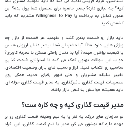
بشناسین. مریم قریشی تاکید می کنه که باید بدونید مشتری شما
کیه؟ چه نیازی داره؟ چقدر حاضره برای محصول شما پول بده؟ این
همون تمایل به پرداخت یا Willingness to Pay مشتریه که باید
کشفش کنید.
باید بازار رو قسمت بندی کنید و بفهمید هر قسمت از بازار چه
ویژگی هایی داره. مثلاً، آیا مشتریان شما بیشتر دنبال ارزونی هستن
یا کیفیت براشون مهمه؟ آیا به دنبال راحتی هستن یا تجربه کاربری؟
جواب این سوالات بهتون کمک می کنه تا استراتژی قیمت گذاری
مناسبی رو انتخاب کنید. فراز و نشیب های بازار، وضعیت اقتصادی،
تغییر سلیقه مشتریان و حتی ظهور رقبای جدید، همگی روی
تصمیمات قیمت گذاری تاثیرگذارن. یه مدیر قیمت گذاری حرفه ای،
باید همیشه حواسش به نبض بازار باشه.
مدیر قیمت گذاری کیه و چه کاره ست؟
تو سازمان های بزرگ، یه نفر یا یه تیم وظیفه قیمت گذاری رو بر
عهده داره که بهشون می گن مدیر یا تیم قیمت گذاری. این افراد