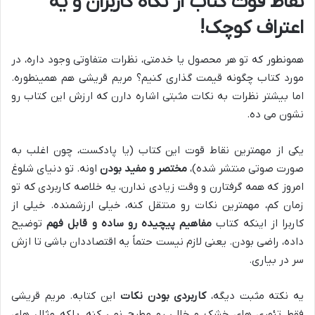
نقاط قوت کتاب از نگاه کاربران و یه
اعتراف کوچک!
همونطور که تو هر محصول یا خدمتی، نظرات متفاوتی وجود داره، در
مورد کتاب چگونه قیمت گذاری کنیم؟ مریم قریشی هم همینطوره.
اما بیشتر نظرات به نکات مثبتی اشاره دارن که ارزش این کتاب رو
نشون می ده.
یکی از مهمترین نقاط قوت این کتاب (یا پادکست، چون اغلب به
صورت صوتی منتشر شده)،
مختصر و مفید بودن
اونه. تو دنیای شلوغ
امروز که همه گرفتارن و وقت زیادی ندارن، یه خلاصه کاربردی که تو
زمان کم، مهمترین نکات رو منتقل کنه، خیلی ارزشمنده. خیلی از
کاربرا از اینکه کتاب
مفاهیم پیچیده رو ساده و قابل فهم
توضیح
داده، راضی بودن. یعنی لازم نیست حتماً یه اقتصاددان باشی تا ازش
سر در بیاری.
یه نکته مثبت دیگه،
کاربردی بودن نکات
این کتابه. مریم قریشی
فقط تئوری های خشک و خالی رو مطرح نمی کنه، بلکه مثال های