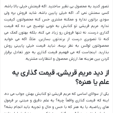
تصور کنید یه محصول بی نظیر ساختید. اگه قیمتش خیلی بالا باشه،
کسی سمتش نمی آد. اگه خیلی پایین باشه، شاید فروش بره ولی
سودی براتون نداره و ممکنه مشتری حس کنه محصولتون کیفیت
نداره. مریم قریشی تو کتابش به خوبی توضیح می ده که قیمت
گذاری درست، نه تنها فروش رو زیاد می کنه، بلکه بهتون کمک می
کنه تا تصویری درست از برندتون بسازین. مثلاً، اگه می خواید
محصولتون لوکس به نظر برسه، نباید قیمت خیلی پایینی روش
بذارید. اینجاست که می فهمیم قیمت گذاری یه جور تعادل برقرار
کردن بین هزینه ها، ارزش محصول و انتظارات مشتریه.
از دید مریم قریشی، قیمت گذاری یه
علم یا هنره؟
یکی از سوالای اساسی که مریم قریشی تو کتابش بهش جواب می ده،
اینه که قیمت گذاری واقعاً چیه؟ یه علم دقیق و مبتنی بر فرمول
های ریاضیه، یا یه هنر که با حس و حال و تجربه باید انجام بشه؟