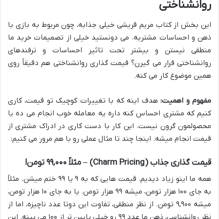
روانشناختی
این بخش از کتاب مریم قریشی خیلی جذابه، چون مربوط به بازی با
ذهن و احساسات مشتریه. می دونستید خیلی از تصمیمات خرید ما
منطقی نیستن و بیشتر تحت تاثیر احساسات و ترفندهای
روانشناختی قرار می گیرن؟ قیمت گذاری روانشناختی هم دقیقاً روی
همین موضوع کار می کنه.
مفهوم و اهمیت:
هدف اینه که با تغییرات کوچیک تو قیمت، کاری
کنیم که مشتری احساس کنه داره یه معامله خوب انجام می ده یا
محصولمون گرون نیست. این کار با دست کاری در ادراک مشتری از
قیمت انجام میشه. اینجا چند تا مثال عملی رو با هم مرور می کنیم:
قیمت گذاری جذاب (Charm Pricing) – مثلاً ۹۹,۰۰۰ تومن!
همه ما اینو زیاد دیدیم. قیمت هایی که به ۹ یا ۹۹ ختم میشن. مثلاً
به جای ۱۰۰ هزار تومن، میشه ۹۹ هزار تومن. یا به جای ۱۰ هزار تومن،
میشه ۹,۹۰۰ تومن. از نظر منطقی، تفاوت این دوتا عدد ناچیزه، اما از
نظر روانشناسی، ذهن ما عدد ۹۹ رو خیلی پایین تر از ۱۰۰ می بینه. این