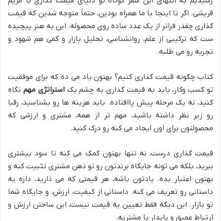
رسیدیم به انتهای این سفر کوتاه تو دنیای قیمت گذاری با مریم
قریشی. اگر تا اینجا با ما همراه بودین، حتماً متوجه شدین که قیمت
گذاری چقدر فراتر از یک عدد ساده روی محصوله. این یه هنر پیچیده
ست که ترکیبی از علم، روانشناسی، تحلیل بازار و کمی هم شهود و
تجربه رو می طلبه.
کتاب چگونه قیمت گذاری کنیم؟ بهتون یاد می ده که برای موفقیت
تو کسب وکار، باید به قیمت گذاری به چشم یک
استراتژی مهم
نگاه
کنید، نه یک مرحله پیش پاافتاده. باید هزینه ها رو بشناسید، رقبا
رو زیر نظر داشته باشید، مهم تر از همه، مشتری و ارزشی که
محصولتون برای اون ایجاد می کنه رو درک کنید.
قیمت گذاری درست، نه تنها بهتون کمک می کنه تا سود بیشتری
ببرید، بلکه می تونه جایگاه برندتون رو تو ذهن مشتری تثبیت کنه و
بهتون اعتبار بده. یادتون باشه، هر قیمتی که می ذارید، داره یه
داستانی رو تعریف می کنه. داستانی از کیفیت، ارزش، و جایگاه شما
تو بازار. این دیگه فقط تعیین یه قیمت نیست، این ساختن ارزش و
ارتباط عمیق و پایدار با مشتریه.