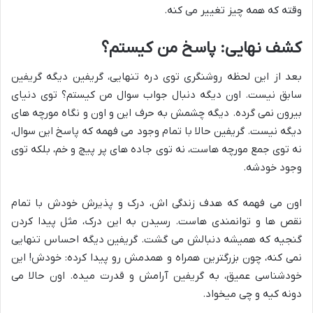
وقته که همه چیز تغییر می کنه.
کشف نهایی: پاسخ من کیستم؟
بعد از این لحظه روشنگری توی دره تنهایی، گریفین دیگه گریفین
سابق نیست. اون دیگه دنبال جواب سوال من کیستم؟ توی دنیای
بیرون نمی گرده. دیگه چشمش به حرف این و اون و نگاه مورچه های
دیگه نیست. گریفین حالا با تمام وجود می فهمه که پاسخ این سوال،
نه توی جمع مورچه هاست، نه توی جاده های پر پیچ و خم، بلکه توی
وجود خودشه.
اون می فهمه که هدف زندگی اش، درک و پذیرش خودش با تمام
نقص ها و توانمندی هاست. رسیدن به این درک، مثل پیدا کردن
گنجیه که همیشه دنبالش می گشت. گریفین دیگه احساس تنهایی
نمی کنه، چون بزرگترین همراه و همدمش رو پیدا کرده: خودش! این
خودشناسی عمیق، به گریفین آرامش و قدرت میده. اون حالا می
دونه کیه و چی میخواد.