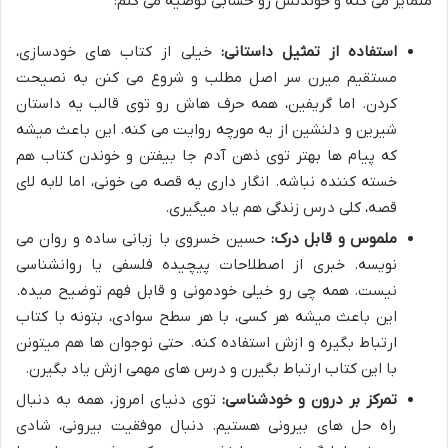
متمایز می کنه و خوندنش رو حسابی توصیه می کنم:
استفاده از تمثیل داستانی:
خیلی از کتاب های خودسازی،
مستقیم میرن سر اصل مطلب و شروع می کنن به نصیحت
کردن. اما گریفین، همه حرف هاش رو توی قالب یه داستان
شیرین و دلنشین از یه مورچه روایت می کنه. این باعث میشه
که پیام ها بهتر توی ذهن آدم جا بیفتن و خوندن کتاب هم
خسته کننده نباشه. انگار داری یه قصه می خونی، اما لابه لای
قصه، کلی درس زندگی هم یاد میگیری.
ملموس و قابل درک:
حسین خسروی با زبانی ساده و روان می
نویسه. خبری از اصطلاحات پیچیده فلسفی یا روانشناسی
نیست. همه چی رو خیلی خودمونی و قابل فهم توضیح میده.
این باعث میشه هر کسی، با هر سطح سوادی، بتونه با کتاب
ارتباط بگیره و ازش استفاده کنه. حتی نوجوان ها هم میتونن
با این کتاب ارتباط بگیرن و درس های مهمی ازش یاد بگیرن.
تمرکز بر درون و خودشناسی:
توی دنیای امروز، همه به دنبال
راه حل های بیرونی هستیم. دنبال موفقیت بیرونی، شادی