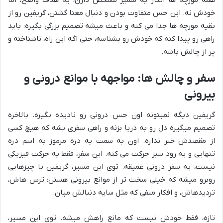
همه مورچه ها انگار یه مسیر مشخص دارن، یه هدف واضح، اما
خودش نه. این حس متفاوت بودن و دنبال معنا گشتن، گریفین رو از
بقیه مورچه ها جدا می کنه و باعث میشه تصمیم بزرگی بگیره: باید
راهی رو پیدا کنه که خودش رو بشناسه، حتی اگه این راه، ناشناخته و
پر از چالش باشه.
سفر و چالش ها: مواجهه با موانع درونی و
بیرونی
گریفین دیگه نمیتونه اون حس درونی رو نادیده بگیره. بالاخره
تصمیم میگیره دل رو به دریا بزنه و راهی سفری بشه که هیچ کسی
از مقصدش خبر نداره. اون به سمت یه دره مرموز به اسم دره
تنهایی و یه رود سبز حرکت می کنه. این سفر، فقط یه حرکت فیزیکی
نیست، یه سفر درونی عمیقه. توی این مسیر، گریفین با چیزهایی
روبرو میشه که خیلی سخت تر از موانع بیرونی هستن: ترس هاش،
تردیدهاش، و افکار منفی که مثل سایه دنبالش میان.
تازه، فقط خودش نیست که مانع راهش میشه. توی این مسیر،