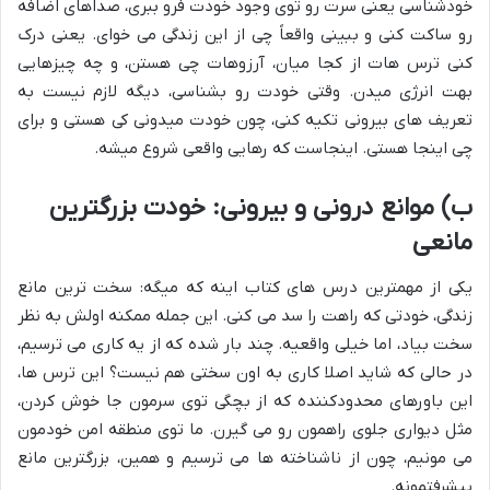
خودشناسی یعنی سرت رو توی وجود خودت فرو ببری، صداهای اضافه
رو ساکت کنی و ببینی واقعاً چی از این زندگی می خوای. یعنی درک
کنی ترس هات از کجا میان، آرزوهات چی هستن، و چه چیزهایی
بهت انرژی میدن. وقتی خودت رو بشناسی، دیگه لازم نیست به
تعریف های بیرونی تکیه کنی، چون خودت میدونی کی هستی و برای
چی اینجا هستی. اینجاست که رهایی واقعی شروع میشه.
ب) موانع درونی و بیرونی: خودت بزرگترین
مانعی
یکی از مهمترین درس های کتاب اینه که میگه: سخت ترین مانع
زندگی، خودتی که راهت را سد می کنی. این جمله ممکنه اولش به نظر
سخت بیاد، اما خیلی واقعیه. چند بار شده که از یه کاری می ترسیم،
در حالی که شاید اصلا کاری به اون سختی هم نیست؟ این ترس ها،
این باورهای محدودکننده که از بچگی توی سرمون جا خوش کردن،
مثل دیواری جلوی راهمون رو می گیرن. ما توی منطقه امن خودمون
می مونیم، چون از ناشناخته ها می ترسیم و همین، بزرگترین مانع
پیشرفتمونه.