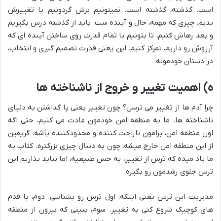
است. گذشته، گذشته است. نمیتونیم برش گردونیم یا تغییرش
بدیم. چیزی که مهمه، حال و آینده ست. باید از گذشته درس بگیریم
و بعد رهاش کنیم، تا بتونیم با تمام قدرت روی ساختن آینده ای که
آرزوش رو داریم، تمرکز کنیم. این یعنی قدرت تصمیم گیری و انتخاب،
در دستان خودمونه.
ه) اهمیت تغییر و خروج از ناشناخته ها
چرا آدم ها از تغییر می ترسن؟ چون تغییر یعنی پا گذاشتن به دنیای
ناشناخته ها. ما به منطقه امن خودمون عادت می کنیم، حتی اگه
اون منطقه امن، برامون ناراحت کننده و محدودکننده باشه. گریفین
از این منطقه امن خارج میشه، چون به دنبال چیزی بزرگتره. کتاب به
ما یاد میده که ترس از تغییر، یه حس طبیعیه، اما نباید بذاریم این
ترس جلوی رشدمون رو بگیره.
مدیریت این ترس یعنی اینکه: اول ترس رو بشناسی. دوم، با قدم
های کوچیک شروع کنی به تغییر. سوم، ببینی که بیرون از منطقه