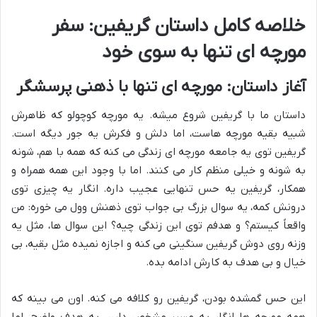
خلاصه کامل داستان گریفین: سفر
مورچه ای تنها به سوی خود
آغاز داستان: مورچه ای تنها با ذهنی پرسشگر
داستان ما با گریفین شروع میشه. یه مورچه کوچولو که ظاهرش
شبیه بقیه مورچه هاست، اما دلش و فکرش یه جور دیگه است.
گریفین توی یه جامعه مورچه ای زندگی می کنه که همه با هم، شونه
به شونه و خیلی منظم کار می کنند. اما با وجود این همه همراه و
همکار، گریفین یه حس تنهایی عجیب داره. انگار یه چیزی توی
درونش کمه، یه سوال بزرگ بی جواب توی ذهنش وول می خوره: من
واقعاً کیستم؟ و هدفم توی این زندگی چیه؟ این سوال ها، مثل یه
وزنه روی دوش گریفین سنگینی می کنه و اجازه نمیده مثل بقیه، بی
خیال و بی هدف به کارش ادامه بده.
این حس گمشده بودن، گریفین رو کلافه می کنه. اون می بینه که