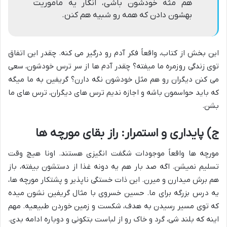
هم مثه خودشون باشی، انگار یه مأموریت
بهشون دادن که همه رو شبیه هم کنن.
این بخش از کتاب، واقعاً فکر آدم رو درگیر می کنه. چقدر این اتفاق
توی زندگی روزمره ما میفته؟ چقدر آدم ها از سر ترس خودشون، سعی
می کنن دیگران رو هم مثل خودشون نگه دارن؟ گریفین به ما میگه
که باید حواسمون باشه و اجازه ندیم ترس های دیگران، ترس های ما
بشن.
ج) پایداری و استمرار: راز بقای مورچه ها
مورچه ها واقعاً موجودات شگفت انگیزی هستند. اونا هیچ وقت
تسلیم نمیشن. اگه صد بار هم یه دونه غذا از دستشون بیفته، باز
هم برش میدارن و میرن. این ذات خستگی ناپذیر و پشتکار مورچه ها،
یه درس بزرگه برای ما. حسین خسروی با مثال گریفین نشون میده
که توی مسیر رسیدن به هدف، شکست و زمین خوردن طبیعیه. مهم
اینه که بلند شی، گرد و خاک رو از لباست بتکونی و دوباره ادامه بدی.