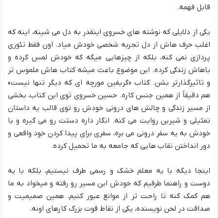
قابل فهمه.
یکی از دلایلی که نوشته های خسروی اینقدر به دل می شینه، اینه که
اغلب حرف هاش از دل تجربه شخصی خودش میاد. اون فقط تئوری
پردازی نمی کنه، بلکه از چیزهایی میگه که خودش لمس کرده و
باهاش زندگی کرده. این موضوع باعث میشه کتاب هاش ملموس تر
و تاثیرگذارتر بشن. کتاب «گریفین مورچه ای که دیگر تنها نیست»
هم دقیقاً از همین جنس کاره. حسین خسروی توی این کتاب، بخشی
از مسیر زندگی و چالش های درونی خودش رو توی قالب یه داستان
تمثیلی و شیرین روایت می کنه. انگار داره دستت رو می گیره و با
خودش به یه سفر درونی می بره، سفری برای پیدا کردن خود واقعی و
دور انداختن نقاب هایی که جامعه به ما تحمیل کرده.
اینجا دیگه با یه معلم خشک و رسمی طرف نیستیم، بلکه با یه
دوست و راهنما طرفیم که خودش این مسیر رو رفته و میخواد به ما
هم کمک کنه تا راحت تر از موانع عبور کنیم. همین صمیمیت و
صداقت در لحن نویسنده، یکی از نقاط قوت بزرگ کارهای اونه.