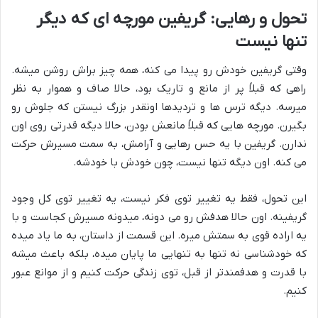
تحول و رهایی: گریفین مورچه ای که دیگر
تنها نیست
وقتی گریفین خودش رو پیدا می کنه، همه چیز براش روشن میشه.
راهی که قبلاً پر از مانع و تاریک بود، حالا صاف و هموار به نظر
میرسه. دیگه ترس ها و تردیدها اونقدر بزرگ نیستن که جلوش رو
بگیرن. مورچه هایی که قبلاً مانعش بودن، حالا دیگه قدرتی روی اون
ندارن. گریفین با یه حس رهایی و آرامش، به سمت مسیرش حرکت
می کنه. اون دیگه تنها نیست، چون خودش با خودشه.
این تحول، فقط یه تغییر توی فکر نیست، یه تغییر توی کل وجود
گریفینه. اون حالا هدفش رو می دونه، میدونه مسیرش کجاست و با
یه اراده قوی به سمتش میره. این قسمت از داستان، به ما یاد میده
که خودشناسی نه تنها به تنهایی ما پایان میده، بلکه باعث میشه
با قدرت و هدفمندتر از قبل، توی زندگی حرکت کنیم و از موانع عبور
کنیم.