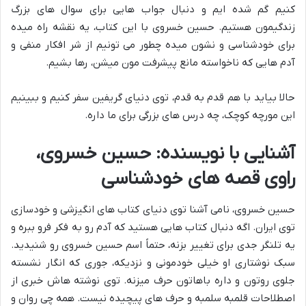
کنیم گم شده ایم و دنبال جواب هایی برای سوال های بزرگ
زندگیمون هستیم. حسین خسروی با این کتاب، یه نقشه راه میده
برای خودشناسی و نشون میده چطور می تونیم از شر افکار منفی و
آدم هایی که ناخواسته مانع پیشرفت مون میشن، رها بشیم.
حالا بیاید با هم قدم به قدم، توی دنیای گریفین سفر کنیم و ببینیم
این مورچه کوچک، چه درس های بزرگی برای ما داره.
آشنایی با نویسنده: حسین خسروی،
راوی قصه های خودشناسی
حسین خسروی، نامی آشنا توی دنیای کتاب های انگیزشی و خودسازی
توی ایران. اگه دنبال کتاب هایی هستید که آدم رو به فکر فرو ببره و
یه تلنگر جدی برای تغییر بزنه، حتماً اسم حسین خسروی رو شنیدید.
سبک نوشتاری او خیلی خودمونی و نزدیکه، جوری که انگار نشسته
جلوی روتون و داره باهاتون حرف میزنه. توی نوشته هاش خبری از
اصطلاحات قلمبه سلمبه و حرف های پیچیده نیست. همه چی روان و