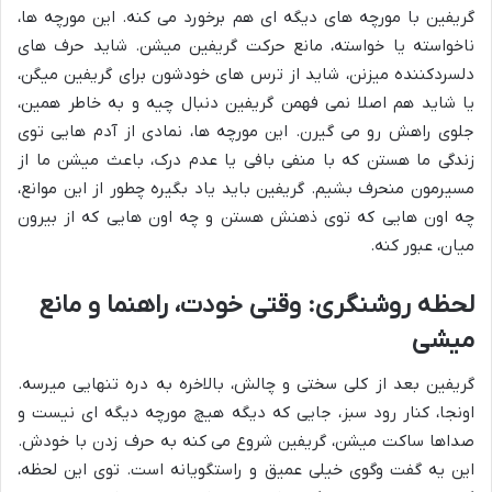
گریفین با مورچه های دیگه ای هم برخورد می کنه. این مورچه ها،
ناخواسته یا خواسته، مانع حرکت گریفین میشن. شاید حرف های
دلسردکننده میزنن، شاید از ترس های خودشون برای گریفین میگن،
یا شاید هم اصلا نمی فهمن گریفین دنبال چیه و به خاطر همین،
جلوی راهش رو می گیرن. این مورچه ها، نمادی از آدم هایی توی
زندگی ما هستن که با منفی بافی یا عدم درک، باعث میشن ما از
مسیرمون منحرف بشیم. گریفین باید یاد بگیره چطور از این موانع،
چه اون هایی که توی ذهنش هستن و چه اون هایی که از بیرون
میان، عبور کنه.
لحظه روشنگری: وقتی خودت، راهنما و مانع
میشی
گریفین بعد از کلی سختی و چالش، بالاخره به دره تنهایی میرسه.
اونجا، کنار رود سبز، جایی که دیگه هیچ مورچه دیگه ای نیست و
صداها ساکت میشن، گریفین شروع می کنه به حرف زدن با خودش.
این یه گفت وگوی خیلی عمیق و راستگویانه است. توی این لحظه،