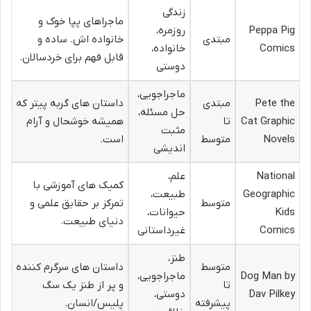
زندگی
ماجراهای پپا خوک و
Peppa Pig
روزمره،
مبتدی
خانواده اش. ساده و
Comics
خانواده،
قابل فهم برای خردسالان.
دوستی
ماجراجویی،
Pete the
مبتدی
داستان های گربه پیتر که
حل مسئله،
Cat Graphic
تا
همیشه خوشحال و آرام
مثبت
Novels
متوسط
است.
اندیشی
National
علم،
کمیک های آموزشی با
Geographic
طبیعت،
متوسط
تمرکز بر حقایق علمی و
Kids
حیوانات،
دنیای طبیعت.
Comics
غیرداستانی
طنز،
متوسط
داستان های سرگرم کننده
Dog Man by
ماجراجویی،
تا
و پر از طنز یک سگ
Dav Pilkey
دوستی،
پیشرفته
پلیس/انسان.