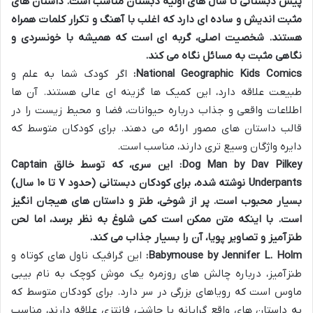
پیش دبستانی تا سال های اولیه دبستان مناسب است. داستان های
مثبت اندیش و ساده ای دارد که اغلب با آهنگ و تکرار کلمات همراه
هستند. شخصیت اصلی، گربه ای است که همیشه با خونسردی و
نگاهی مثبت به مسائل نگاه می کند.
National Geographic Kids Comics:
اگر کودک شما به علم و
طبیعت علاقه دارد، این کمیک ها گزینه ای عالی هستند. آن ها
اطلاعات واقعی و جذاب درباره حیوانات، فضا و محیط زیست را در
قالب داستان های مصور ارائه می دهند. برای کودکان متوسط که
دایره واژگان وسیع تری دارند، مناسب است.
Dog Man by Dav Pilkey:
این سری، که توسط خالق Captain
Underpants نوشته شده، برای کودکان دبستانی (حدود ۷ تا ۱۰ سال)
بسیار محبوب است. پر از شوخی، طنز و داستان های هیجان انگیز
است. با اینکه متن ممکن است کمی شلوغ به نظر برسد، اما لحن
طنزآمیز و تصاویر پویا، آن را بسیار جذاب می کند.
Babymouse by Jennifer L. Holm:
این گرافیک ناول های کوتاه و
طنزآمیز، درباره چالش های روزمره یک موش کوچک به نام بیبی
ماوس است که رویاهای بزرگی در سر دارد. برای کودکان متوسط که
به داستان های واقع گرایانه با چاشنی فانتزی علاقه دارند، مناسب