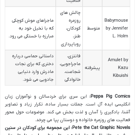
خلاقیت
چالش های
Babymouse
روزمره
ماجراهای موش کوچکی
by Jennifer
متوسط
کودکان،
که با تخیل خود به
L. Holm
طنز،
مبارزه با خستگی می رود.
رویاپردازی
فانتزی،
داستانی حماسی درباره
Amulet by
ماجراجویی،
دختری که برای نجات
Kazu
پیشرفته
شجاعت،
مادرش وارد دنیایی
Kibuishi
خانوادگی
جادویی می شود.
Peppa Pig Comics:
این سری برای خردسالان و نوآموزان زبان
انگلیسی ایده آل است. جملات بسیار ساده، تکرار زیاد و تصاویر
آشنا، یادگیری را آسان و لذت بخش می کند. موضوعات حول محور
فعالیت های روزمره خانواده و دوستان پپا می چرخد.
Pete the Cat Graphic Novels:
این مجموعه برای کودکان در سنین