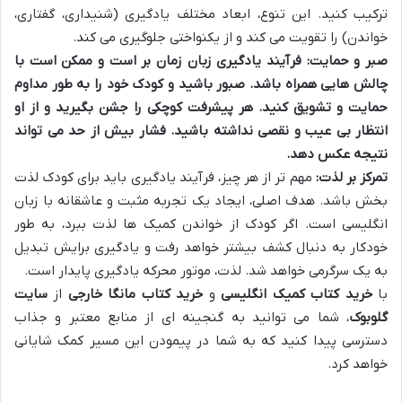
ترکیب کنید. این تنوع، ابعاد مختلف یادگیری (شنیداری، گفتاری،
خواندن) را تقویت می کند و از یکنواختی جلوگیری می کند.
صبر و حمایت:
فرآیند یادگیری زبان زمان بر است و ممکن است با
چالش هایی همراه باشد. صبور باشید و کودک خود را به طور مداوم
حمایت و تشویق کنید. هر پیشرفت کوچکی را جشن بگیرید و از او
انتظار بی عیب و نقصی نداشته باشید. فشار بیش از حد می تواند
نتیجه عکس دهد.
تمرکز بر لذت:
مهم تر از هر چیز، فرآیند یادگیری باید برای کودک لذت
بخش باشد. هدف اصلی، ایجاد یک تجربه مثبت و عاشقانه با زبان
انگلیسی است. اگر کودک از خواندن کمیک ها لذت ببرد، به طور
خودکار به دنبال کشف بیشتر خواهد رفت و یادگیری برایش تبدیل
به یک سرگرمی خواهد شد. لذت، موتور محرکه یادگیری پایدار است.
با
خرید کتاب کمیک انگلیسی
و
خرید کتاب مانگا خارجی
از
سایت
گلوبوک
، شما می توانید به گنجینه ای از منابع معتبر و جذاب
دسترسی پیدا کنید که به شما در پیمودن این مسیر کمک شایانی
خواهد کرد.