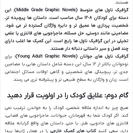
هستند.
گرافیک ناول های متوسط (Middle Grade Graphic Novels):
این
دسته برای کودکان ۸-۱۲ سال مناسب است. داستان ها پیچیده تر،
شخصیت پردازی ها عمیق تر و دایره واژگان گسترده تر می شود.
مضامینی مانند دوستی، حل مسئله، ماجراجویی های فانتزی یا علمی
تخیلی در این گرافیک ناول ها رایج است. این کمیک ها اغلب دارای
چند فصل و سیر داستانی دنباله دار هستند.
گرافیک ناول های جوانان (Young Adult Graphic Novels):
برای
نوجوانان بالاتر از ۱۲ سال، این دسته شامل داستان هایی با مضامین
جدی تر، پیچیدگی های شخصیتی و گاهی اوقات مسائل اجتماعی
است. زبان و واژگان به سطح طبیعی تر و پیشرفته تری می رسند.
گام دوم: علایق کودک را در اولویت قرار دهید
هیچ چیز به اندازه علاقه شخصی، کودک را به خواندن ترغیب نمی
کند. اگر کودک شما به قهرمانان، حیوانات، ماجراجویی های فضایی،
فانتزی های جادویی، طنز، یا حتی داستان های واقع گرایانه علاقه
دارد، سعی کنید
کتاب های کمیک خارجی
را در همان ژانرها پیدا