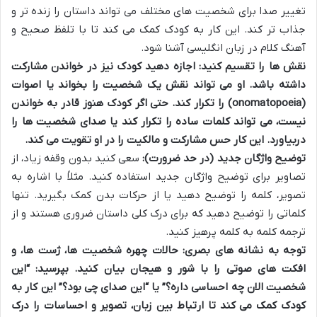
تغییر صدا برای شخصیت های مختلف می تواند داستان را زنده تر و
جذاب تر کند. این کار به کودک کمک می کند تا با تلفظ صحیح و
آهنگ کلام در زبان انگلیسی آشنا شود.
نقش ها را تقسیم کنید:
اجازه دهید کودک نیز در خواندن مشارکت
داشته باشد. او می تواند نقش یک شخصیت را بخواند یا اصوات
(onomatopoeia) را تکرار کند. حتی اگر کودک هنوز قادر به خواندن
نیست، می تواند کلمات ساده را تکرار کند یا صدای شخصیت ها را
دربیاورد. این کار حس مشارکت و مالکیت را در او تقویت می کند.
توضیح واژگان جدید (در حد ضرورت):
سعی کنید بدون وقفه زیاد، از
تصاویر برای توضیح واژگان جدید استفاده کنید. مثلاً با اشاره به
تصویر، کلمه را توضیح دهید یا از حرکات بدن کمک بگیرید. تنها
کلماتی را توضیح دهید که برای درک کلی داستان ضروری هستند و از
ترجمه کلمه به کلمه پرهیز کنید.
توجه به نشانه های بصری:
حالات چهره شخصیت ها، ژست ها، و
افکت های صوتی را با شور و هیجان بیان کنید. بپرسید: “این
شخصیت الان چه احساسی داره؟” یا “این صدای چی بود؟” این کار به
کودک کمک می کند تا ارتباط بین زبان، تصویر و احساسات را درک