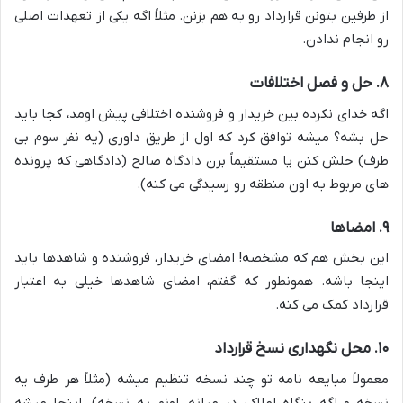
از طرفین بتونن قرارداد رو به هم بزنن. مثلاً اگه یکی از تعهدات اصلی
رو انجام ندادن.
۸. حل و فصل اختلافات
اگه خدای نکرده بین خریدار و فروشنده اختلافی پیش اومد، کجا باید
حل بشه؟ میشه توافق کرد که اول از طریق داوری (یه نفر سوم بی
طرف) حلش کنن یا مستقیماً برن دادگاه صالح (دادگاهی که پرونده
های مربوط به اون منطقه رو رسیدگی می کنه).
۹. امضاها
این بخش هم که مشخصه! امضای خریدار، فروشنده و شاهدها باید
اینجا باشه. همونطور که گفتم، امضای شاهدها خیلی به اعتبار
قرارداد کمک می کنه.
۱۰. محل نگهداری نسخ قرارداد
معمولاً مبایعه نامه تو چند نسخه تنظیم میشه (مثلاً هر طرف یه
نسخه و اگه بنگاه املاکی در میانه، اونم یه نسخه). اینجا میشه