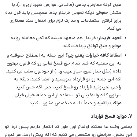
هیچ گونه معارض، بدهی (مالیاتی، عوارض شهرداری و…)، یا
مشکل حقوقی دیگه تحویل خریدار بده. همچنین باید قول بده
برای گرفتن استعلامات و مدارک لازم برای انتقال سند همکاری
می کنه.
تعهد خریدار:
خریدار هم متعهد میشه که ثمن معامله رو به
موقع و طبق توافق پرداخت کنه.
اسقاط کافه خیارات یعنی چی؟
این جمله یه اصطلاح حقوقیه و
به این معنیه که شما تمام حق فسخ هایی رو که قانون بهتون
داده (مثل خیار غبن، خیار عیب و…) از خودتون سلب می کنید.
اگه این جمله رو تو قرارداد بنویسید و امضا کنید، دیگه به
راحتی نمیتونید قرارداد رو فسخ کنید، حتی اگه حس کنید
سرتون کلاه رفته! پس تو استفاده از این جمله،
خیلی خیلی
مراقب باشید
و حتماً با یه متخصص مشورت کنید.
۷. موارد فسخ قرارداد
بعضی وقت ها ممکنه اوضاع اون طور که انتظار داریم پیش نره. تو
این بخش، شرایطی رو مشخص می کنیم که اگه پیش اومد، هر کدوم