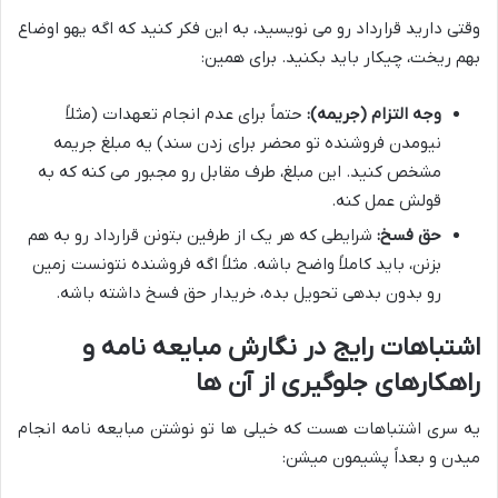
وقتی دارید قرارداد رو می نویسید، به این فکر کنید که اگه یهو اوضاع
بهم ریخت، چیکار باید بکنید. برای همین:
وجه التزام (جریمه):
حتماً برای عدم انجام تعهدات (مثلاً
نیومدن فروشنده تو محضر برای زدن سند) یه مبلغ جریمه
مشخص کنید. این مبلغ، طرف مقابل رو مجبور می کنه که به
قولش عمل کنه.
حق فسخ:
شرایطی که هر یک از طرفین بتونن قرارداد رو به هم
بزنن، باید کاملاً واضح باشه. مثلاً اگه فروشنده نتونست زمین
رو بدون بدهی تحویل بده، خریدار حق فسخ داشته باشه.
اشتباهات رایج در نگارش مبایعه نامه و
راهکارهای جلوگیری از آن ها
یه سری اشتباهات هست که خیلی ها تو نوشتن مبایعه نامه انجام
میدن و بعداً پشیمون میشن: