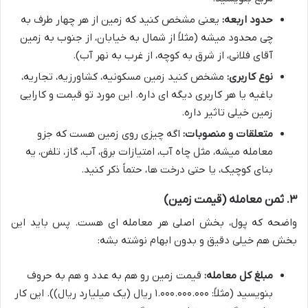
حدود اربعه:
یعنی مشخص کنید که زمین از هر چهار طرف به
چی محدود میشه (مثلاً از شمال به خیابان، از جنوب به زمین
آقای فلانی، از شرق به کوچه، از غرب به نهر آب).
نوع کاربری:
مشخص کنید زمین مسکونیه، کشاورزیه، تجاریه،
باغیه یا هر کاربری دیگه ای داره. این مورد تو قیمت و کارایی
زمین خیلی تاثیر داره.
متعلقات و منصوبات:
اگه چیزی روی زمین هست که جزو
معامله میشه، مثل چاه آب، امتیازات برق، آب، گاز، تلفن، یه
بنای کوچیک، یا حتی درخت ها، حتماً ذکر کنید.
۳. ثمن معامله (قیمت زمین)
واضحه که پول، بخش اصلی هر معامله ای هست. پس باید این
بخش هم خیلی دقیق و بدون ابهام نوشته بشه:
مبلغ کل معامله:
قیمت زمین رو هم به عدد و هم به حروف
بنویسید (مثلاً: ۱.۰۰۰.۰۰۰.۰۰۰ ریال (یک میلیارد ریال)). این کار