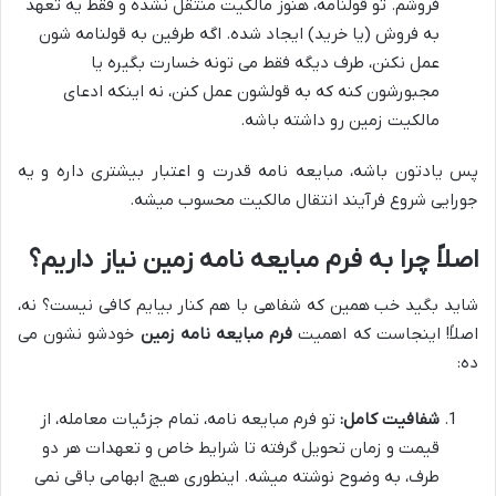
فروشم. تو قولنامه، هنوز مالکیت منتقل نشده و فقط یه تعهد
به فروش (یا خرید) ایجاد شده. اگه طرفین به قولنامه شون
عمل نکنن، طرف دیگه فقط می تونه خسارت بگیره یا
مجبورشون کنه که به قولشون عمل کنن، نه اینکه ادعای
مالکیت زمین رو داشته باشه.
پس یادتون باشه، مبایعه نامه قدرت و اعتبار بیشتری داره و یه
جورایی شروع فرآیند انتقال مالکیت محسوب میشه.
اصلاً چرا به فرم مبایعه نامه زمین نیاز داریم؟
شاید بگید خب همین که شفاهی با هم کنار بیایم کافی نیست؟ نه،
اصلاً! اینجاست که اهمیت
فرم مبایعه نامه زمین
خودشو نشون می
ده:
شفافیت کامل:
تو فرم مبایعه نامه، تمام جزئیات معامله، از
قیمت و زمان تحویل گرفته تا شرایط خاص و تعهدات هر دو
طرف، به وضوح نوشته میشه. اینطوری هیچ ابهامی باقی نمی