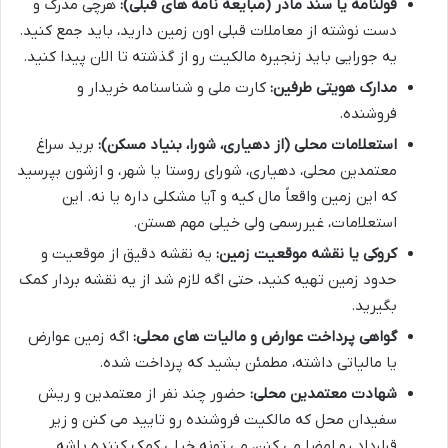
قولنامه یا سند مادر (مبایعه نامه های قبلی):
هرچی مدرک و
دست نوشته از معاملات قبلی اون زمین دارید، باید جمع کنید.
یه جورایی باید زنجیره مالکیت رو از گذشته تا الان پیدا کنید.
مدارک هویتی طرفین:
کارت ملی و شناسنامه خریدار و
فروشنده.
استعلامات محلی (از دهیاری، شورا، بنیاد مسکن):
برید سراغ
معتمدین محلی، دهیاری، شورای روستا یا شهر، و ازشون بپرسید
که این زمین واقعاً مال کیه و آیا مشکلی داره یا نه. این
استعلامات، غیررسمی ولی خیلی مهم هستن.
کروکی یا نقشه موقعیت زمین:
یه نقشه دقیق از موقعیت و
حدود زمین تهیه کنید، حتی اگه لازم شد از یه نقشه بردار کمک
بگیرید.
گواهی پرداخت عوارض و مالیات های محلی:
اگه زمین عوارض
یا مالیاتی داشته، مطمئن بشید که پرداخت شده.
شهادت معتمدین محلی:
حضور چند نفر از معتمدین و ریش
سفیدان محل که مالکیت فروشنده رو تایید می کنن و زیر
قرارداد رو امضا می کنن، می تونه خیلی کمک کننده باشه.