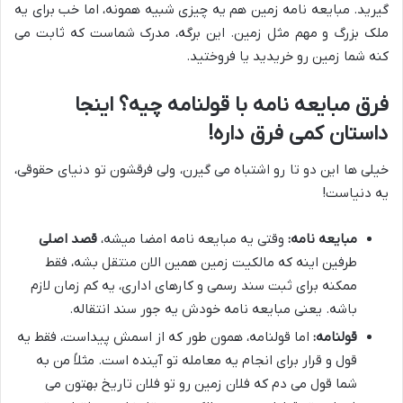
گیرید. مبایعه نامه زمین هم یه چیزی شبیه همونه، اما خب برای یه
ملک بزرگ و مهم مثل زمین. این برگه، مدرک شماست که ثابت می
کنه شما زمین رو خریدید یا فروختید.
فرق مبایعه نامه با قولنامه چیه؟ اینجا
داستان کمی فرق داره!
خیلی ها این دو تا رو اشتباه می گیرن، ولی فرقشون تو دنیای حقوقی،
یه دنیاست!
مبایعه نامه:
وقتی یه مبایعه نامه امضا میشه،
قصد اصلی
طرفین اینه که مالکیت زمین همین الان منتقل بشه، فقط
ممکنه برای ثبت سند رسمی و کارهای اداری، یه کم زمان لازم
باشه. یعنی مبایعه نامه خودش یه جور سند انتقاله.
قولنامه:
اما قولنامه، همون طور که از اسمش پیداست، فقط یه
قول و قرار برای انجام یه معامله تو آینده است. مثلاً من به
شما قول می دم که فلان زمین رو تو فلان تاریخ بهتون می